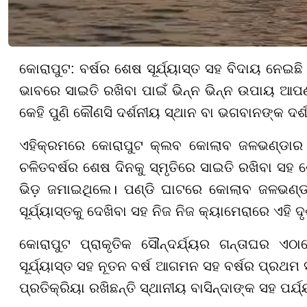
କୋରାପୁଟ: ବର୍ଷର ଶେଷ ସୂର୍ଯ୍ୟାସ୍ତ ସହ ବିଦାୟ ନେଇ
ଭାବରେ ସାଇତି ରଖିବା ପାଇଁ ଭିନ୍ନ ଭିନ୍ନ ଉପାୟ ଆପ
କେହି ପୁଣି କୌଣସି ଦର୍ଶନୀୟ ସ୍ଥାନ ବା ଭଗବାନଙ୍କ ଦର୍ଶ
ଏହିକ୍ରମରେ କୋରାପୁଟ କ୍ଲବ କୋଲାବ ଜଳଭଣ୍ଡାର ପଣ
ଚଳିତବର୍ଷର ଶେଷ ଦିନକୁ ସ୍ମୃତିରେ ସାଇତି ରଖିବା ସହ ଶେ
ଭିଡ଼ ଜମାଇଥିଲେ। ପଣ୍ଡି ଘାଟରେ କୋଲାବ ଜଳଭଣ୍ଡ
ସୂର୍ଯ୍ୟାସ୍ତକୁ ଦେଖିବା ସହ ନିଜ ନିଜ କ୍ୟାମେରାରେ ଏହି
କୋରାପୁଟ ପ୍ରାକୃତିକ ସୌନ୍ଦର୍ଯ୍ୟର ଗନ୍ତାଘର ଏଠାର
ସୂର୍ଯ୍ୟାସ୍ତ ସହ ନୂତନ ବର୍ଷ ଆଗମନ ସହ ବର୍ଷର ପ୍ରଥମ
ପ୍ରତିକ୍ରିୟା ରଖିଛନ୍ତି ସ୍ଥାନୀୟ ବାସିନ୍ଦାଙ୍କ ସହ ପର୍