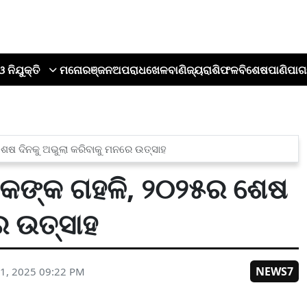
ଓ ନିଯୁକ୍ତି
ମନୋରଞ୍ଜନ
ଅପରାଧ
ଖେଳ
ବାଣିଜ୍ୟ
ରାଶିଫଳ
ବିଶେଷ
ପାଣିପାଗ
ଷ ଦିନକୁ ଅଭୁଲା କରିବାକୁ ମନରେ ଉତ୍ସାହ
କଙ୍କ ଗହଳି, ୨୦୨୫ର ଶେଷ
େ ଉତ୍ସାହ
NEWS7
1, 2025 09:22 PM