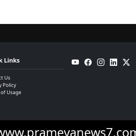
k Links
YouTube
Facebook
Instagram
Linkedin
Twitt
ct Us
y Policy
 of Usage
www.prameyanews7.co