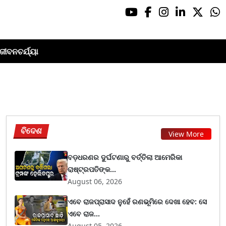
ଜୀବନଚର୍ଯ୍ୟା
ବିଦେଶ
View More
ବଡ଼ଧରଣର ଦୁର୍ଘଟଣାରୁ ବର୍ତ୍ତିଲା ଆମେରିକା
ରାଷ୍ଟ୍ରପତିଙ୍କ...
August 06, 2026
ଏବେ ରାଜପ୍ରାସାଦ ନୁହେଁ ରଣଭୂମିରେ ଦେଖା ହେବ: ସେ
ଏବେ ରାଜ...
August 05, 2026