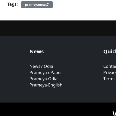
Tags:
prameyanews7
News
Quic
News7 Odia
Conta
Prameya-ePaper
Privac
Prameya-Odia
Terms
Prameya-English