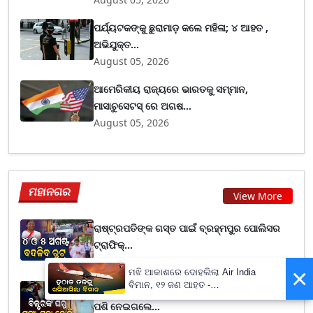
ପର୍ଯ୍ୟଟକଙ୍କୁ ଛୁରାମାଡ଼ କଲେ ମହିଳା; ୪ ଆହତ ,
ଅଭିଯୁକ୍ତ...
August 05, 2026
ଆମେରିକୀୟ ରାଜ୍ୟରେ ଭାରତକୁ ସମ୍ମାନ,
ମାସାଚୁସେଟସ୍ ରେ ଅଗଷ...
August 05, 2026
ମହାନଗର
View More
ରାଷ୍ଟ୍ରପତିଙ୍କ ଗସ୍ତ ପାଇଁ ବ୍ରହ୍ମପୁର ପୋଲିସର
ଟ୍ରାଫିକ୍...
August 02, 2026
×
ମଝି ଆକାଶରେ ଦୋହଲିଲା Air India
ବିମାନ, ୧୨ ଜଣ ଆହତ -
ପୋଲିସକୁ ଅପରାଧୀଙ୍କ ଖୋଲା ଚ୍ୟାଲେଞ୍ଜ, ଘରେ
PrameyaNews7
ପଶି ନେଇଗଲେ...