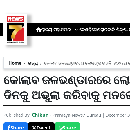
ରାଜ୍ୟ
ମହାନଗର
ଦେଶ
ବିଦେଶ
ରାଜନୀତି
ଶିକ୍ଷା 
Home
ରାଜ୍ୟ
କୋଲାବ ଜଳଭଣ୍ଡାରରେ ଲୋକଙ୍କ ଗହଳି, ୨୦୨୫ର ଶେ
କୋଲାବ ଜଳଭଣ୍ଡାରରେ ଲୋ
ଦିନକୁ ଅଭୁଲା କରିବାକୁ ମନର
Chikun
Published By:
- Prameya-News7 Bureau | December 3
Share
Tweet
Share