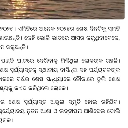
ଛି ୨୦୨୫। ଏମିତିରେ ଅନେକ ୨୦୨୫ର ଶେଷ ଦିନଟିକୁ ସ୍ମତି
ଣାଉଛନ୍ତି। କେହି ଭୋଜି ଭାତରେ ଆସର କରୁଥିବାବେଳେ,
ନ କରୁଛନ୍ତି।
୍ଡି ଘାଟରେ ଦେଖିବାକୁ ମିଳିଥିଲା ଲୋକଙ୍କ ଗହଳି।
ଷ ସୂର୍ଯ୍ୟାସ୍ତକୁ ସ୍ଥାନୀୟ ବାସିନ୍ଦା ସହ ପର୍ଯ୍ୟଟକଙ୍କ
ାରରେ ବର୍ଷର ଶେଷ ସନ୍ଧ୍ୟାରେ ନୌକାରେ ବୁଲି ଶେଷ
 ଦୃଶ୍ୟକୁ କଏଦ କରିଥିଲେ ଲୋକେ।
େ ଶେଷ ସୂର୍ଯ୍ୟାସ୍ତ ଅଭୁଲା ସ୍ମୃତି ହୋଇ ରହିଯିବ।
 ସୂର୍ଯ୍ୟୋଦୟ ନୁତନ ଆଶା ଓ ଉଦ୍ଦୀପନା ଆଣିଦେଉ ବୋଲି
ଯ୍ୟଟକ।