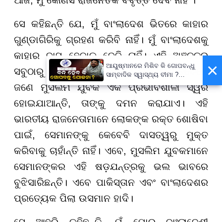
ଆଜି, ମୁଁ କୌଣସି ରାଜନୈତିକ ବିବୃତ୍ତି ଦେବି ନାହିଁ ।’
ସେ କହିଛନ୍ତି ଯେ, ମୁଁ ବାଂଲାଦେଶ ଭିତରେ କାହାର
ଗୁଣ୍ଡାଗିରିକୁ ଗ୍ରହଣ କରିବି ନାହିଁ। ମୁଁ ବାଂଲାଦେଶକୁ
କାହାର ଦାସ ହେବାକୁ ଦେବି ନାହିଁ। ଏହି ଅଞ୍ଚଳର
×
ଆୟୁଷ୍ମାନରେ ମିଶିବ କି ଗୋପବନ୍ଧୁ
ସବୁଠାରୁ ବଡ଼ ସମସ୍ୟା ହେଉଛି ଯେ, ଯେତେବେଳେ
ସାମ୍ବାଦିକ ସ୍ୱାସ୍ଥ୍ୟ ବୀମା ?
ପ୍ରକ୍ରିୟା ଆରମ୍ଭ,
ଜଣେ ମୁସଲିମ ଯୁବକ ଏକ ପ୍ରଭାବଶାଳୀ ସ୍ୱର
ସ୍ୱାସ୍ଥ୍ୟମନ୍ତ୍ରୀ କହିଲେ- ସରକାର
କରିବେ ତର୍ଜମା
ହୋଇଯାଆନ୍ତି, ତାଙ୍କୁ ଦମନ କରାଯାଏ। ଏହି
ଭାରତୀୟ ରାଜନେତାମାନେ ଲୋକଙ୍କ ରକ୍ତ ଶୋଷିବା
ପାଇଁ, ସେମାନଙ୍କୁ କେବେବି ଦାସତ୍ୱରୁ ମୁକ୍ତ
କରିବାକୁ ଚାହାଁନ୍ତି ନାହିଁ। ଏବେ, ମୁସଲିମ ଯୁବକମାନେ
ସେମାନଙ୍କର ଏହି ଷଡ଼ଯନ୍ତ୍ରକୁ ଭଲ ଭାବରେ
ବୁଝିସାରିଛନ୍ତି। ଏବେ ପାକିସ୍ତାନ ଏବଂ ବାଂଲାଦେଶର
ପ୍ରତ୍ୟେକ ପିଲା ଉସମାନ ହାଦି।