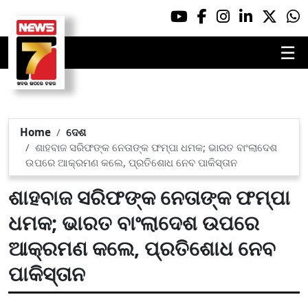
☰
Home
ଦେଶ
ଶାହବାଜ ସରିଫଙ୍କ ନେତାଙ୍କ ଫମ୍ପା ଧମକ; ଭାରତ ବାଂଲାଦେଶ
ଉପରେ ଆକ୍ରମଣ କଲେ, ପ୍ରତିଶୋଧ ନେବ ପାକିସ୍ତାନ
ଶାହବାଜ ସରିଫଙ୍କ ନେତାଙ୍କ ଫମ୍ପା
ଧମକ; ଭାରତ ବାଂଲାଦେଶ ଉପରେ
ଆକ୍ରମଣ କଲେ, ପ୍ରତିଶୋଧ ନେବ
ପାକିସ୍ତାନ