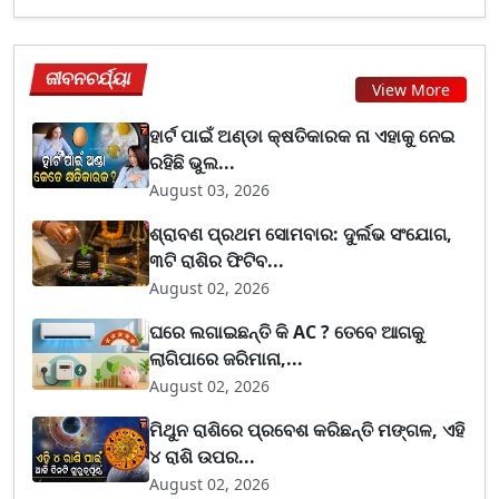
ଜୀବନଚର୍ଯ୍ୟା
View More
ହାର୍ଟ ପାଇଁ ଅଣ୍ଡା କ୍ଷତିକାରକ ନା ଏହାକୁ ନେଇ
ରହିଛି ଭୁଲ...
August 03, 2026
ଶ୍ରାବଣ ପ୍ରଥମ ସୋମବାର: ଦୁର୍ଲଭ ସଂଯୋଗ,
୩ଟି ରାଶିର ଫିଟିବ...
August 02, 2026
ଘରେ ଲଗାଇଛନ୍ତି କି AC ? ତେବେ ଆଗକୁ
ଲାଗିପାରେ ଜରିମାନା,...
August 02, 2026
ମିଥୁନ ରାଶିରେ ପ୍ରବେଶ କରିଛନ୍ତି ମଙ୍ଗଳ, ଏହି
୪ ରାଶି ଉପର...
August 02, 2026