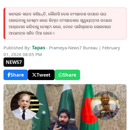
କାମରାନ ସଇଦ କହିଛନ୍ତି, କୌଣସି ଦେଶ ବାଂଲାଦେଶ ଉପରେ ଚାପ
ପକାଇବାକୁ ଚେଷ୍ଟା କରେ କିମ୍ବା ବାଂଲାଦେଶର ସ୍ୱାୟତ୍ତତା ଉପରେ
ଆକ୍ରମଣ କରିବାକୁ ଚେଷ୍ଟା କରେ, ତେବେ ପାକିସ୍ତାନର ଲୋକମାନେ
ଆପଣଙ୍କ ସହିତ ଠିଆ ହେବେ।
Tapas
Published By:
- Prameya-News7 Bureau | February
01, 2026 08:05 PM
NEWS7
Share
Tweet
Share