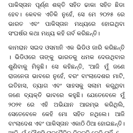
ପାକିସ୍ତାନ ପୂର୍ଣ୍ଣ ଶକ୍ତି ସହିତ ଢାକା ସହିତ ଛିଡା
ହେବ। କେବଳ ଏତିକି ନୁହେଁ, ସେ ମେ ୨୦୨୫ ରେ
ଭାରତ ଏବଂ ପାକିସ୍ତାନ ମଧ୍ୟରେ ହୋଇଥିବା
ସଂଘର୍ଷର କଥା ମଧ୍ୟ କହି ଗର୍ବ କରିଛନ୍ତି।
କାମରାନ ସଇଦ ଓସମାନି ଏକ ଭିଡିଓ ଜାରି କରିଛନ୍ତି
। ଭିଡିଓରେ ତାଙ୍କୁ ଭାରତକୁ ଧମକ ଦେଉଥିବାର
ଶୁଣିବାକୁ ମିଳୁଛି। ସେ କହିଛନ୍ତି, ‘ଆଜି ମୁଁ ଜଣେ
ରାଜନେତା ଭାବରେ ନୁହେଁ, ବରଂ ବାଂଲାଦେଶର ମାଟି,
ଇତିହାସ, ତ୍ୟାଗ ଏବଂ ସାହସକୁ ସଲାମ କରୁଥିବା
ଜଣେ ବ୍ୟକ୍ତି ଭାବରେ କହୁଛି। ଯେତେବେଳେ ମୁଁ
୨୦୨୧ ରେ ଏହି ଅଭିଯାନ ଆରମ୍ଭ କରିଥିଲି,
ସେତେବେଳେ କେହି ମୋ ସହିତ ନଥିଲେ। ଆଜି
ବାଂଲାଦେଶ ଏବଂ ପାକିସ୍ତାନ ଏକାଠି ଠିଆ ହୋଇଛନ୍ତି।