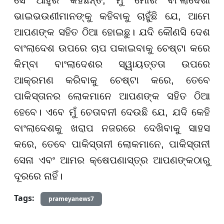
ସେ ଆହୁରି କହିଛନ୍ତି, ମୁଁ ମୋର ବାଂଲାଦେଶୀ
ଭାଇଭଉଣୀମାନଙ୍କୁ କହିବାକୁ ଚାହୁଁଛି ଯେ, ଆମେ
ଆପଣଙ୍କ ସହିତ ଠିଆ ହୋଇଛୁ। ଯଦି କୌଣସି ଦେଶ
ବାଂଲାଦେଶ ଉପରେ ଚାପ ପକାଇବାକୁ ଚେଷ୍ଟା କରେ
କିମ୍ବା ବାଂଲାଦେଶର ସ୍ୱାୟତ୍ତତା ଉପରେ
ଆକ୍ରମଣ କରିବାକୁ ଚେଷ୍ଟା କରେ, ତେବେ
ପାକିସ୍ତାନର ଲୋକମାନେ ଆପଣଙ୍କ ସହିତ ଠିଆ
ହେବେ। ଏବେ ମୁଁ ଚେତାବନୀ ଦେଉଛି ଯେ, ଯଦି କେହି
ବାଂଲାଦେଶକୁ ଖରାପ ନଜରରେ ଦେଖିବାକୁ ସାହସ
କରେ, ତେବେ ପାକିସ୍ତାନୀ ଲୋକମାନେ, ପାକିସ୍ତାନୀ
ସେନା ଏବଂ ଆମର କ୍ଷେପଣାସ୍ତ୍ର ଆପଣଙ୍କଠାରୁ
ଦୂରରେ ନାହିଁ।
Tags:
prameyanews7