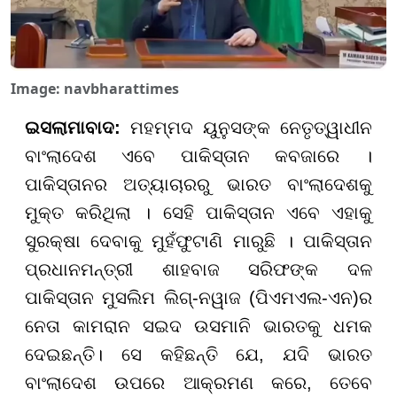
Image: navbharattimes
ଇସଲାମାବାଦ:
ମହମ୍ମଦ ୟୁନୁସଙ୍କ ନେତୃତ୍ୱାଧୀନ
ବାଂଲାଦେଶ ଏବେ ପାକିସ୍ତାନ କବଜାରେ ।
ପାକିସ୍ତାନର ଅତ୍ୟାଚାରରୁ ଭାରତ ବାଂଲାଦେଶକୁ
ମୁକ୍ତ କରିଥିଲା । ସେହି ପାକିସ୍ତାନ ଏବେ ଏହାକୁ
ସୁରକ୍ଷା ଦେବାକୁ ମୁହଁଫୁଟାଣି ମାରୁଛି । ପାକିସ୍ତାନ
ପ୍ରଧାନମନ୍ତ୍ରୀ ଶାହବାଜ ସରିଫଙ୍କ ଦଳ
ପାକିସ୍ତାନ ମୁସଲିମ ଲିଗ୍-ନୱାଜ (ପିଏମଏଲ-ଏନ)ର
ନେତା କାମରାନ ସଇଦ ଉସମାନି ଭାରତକୁ ଧମକ
ଦେଇଛନ୍ତି। ସେ କହିଛନ୍ତି ଯେ, ଯଦି ଭାରତ
ବାଂଲାଦେଶ ଉପରେ ଆକ୍ରମଣ କରେ, ତେବେ