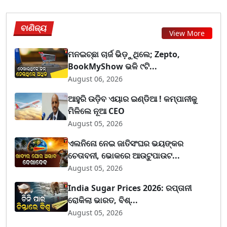
ବାଣିଜ୍ୟ
View More
ମନଇଚ୍ଛା ଚାର୍ଜ ଭିଡ଼ୁଥିଲେ; Zepto,
BookMyShow ଭଳି ୯ଟି...
August 06, 2026
ଆହୁରି ଉଡ଼ିବ ଏୟାର ଇଣ୍ଡିଆ ! କମ୍ପାନୀକୁ
ମିଳିଲେ ନୂଆ CEO
August 05, 2026
ଏଲନିନୋ ନେଇ ଜାତିସଂଘର ଭୟଙ୍କର
ଚେତାବନୀ, ଭୋକରେ ଆଉଟୁପାଉଟ...
August 05, 2026
India Sugar Prices 2026: ରପ୍ତାନୀ
ରୋକିଲା ଭାରତ, ବିଶ୍...
August 05, 2026