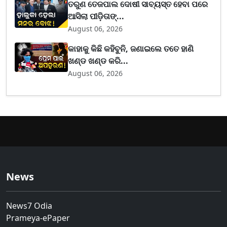
ତରୁଣ ତେଜପାଲ ଦୋଷୀ ସାବ୍ୟସ୍ତ ହେବା ପରେ
ଆସିଲା ପୀଡ଼ିତାଙ୍...
August 06, 2026
କାହାକୁ କିଛି କହିବୁନି, ଜଣାଇଲେ ତତେ ହାଣି
ଖଣ୍ଡ ଖଣ୍ଡ କରି...
August 06, 2026
News
News7 Odia
Prameya-ePaper