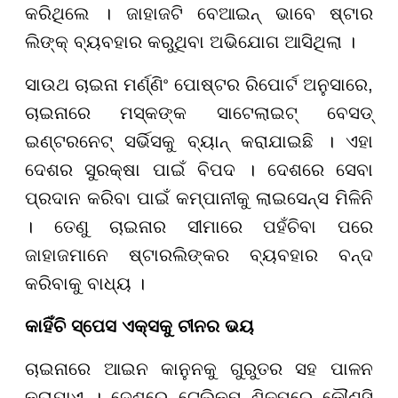
କରିଥିଲେ । ଜାହାଜଟି ବେଆଇନ୍ ଭାବେ ଷ୍ଟାର
ଲିଙ୍କ୍ ବ୍ୟବହାର କରୁଥିବା ଅଭିଯୋଗ ଆସିଥିଲା ।
ସାଉଥ ଚାଇନା ମର୍ଣ୍ଣିଂ ପୋଷ୍ଟର ରିପୋର୍ଟ ଅନୁସାରେ,
ଚାଇନାରେ ମସ୍କଙ୍କ ସାଟେଲାଇଟ୍ ବେସଡ୍
ଇଣ୍ଟରନେଟ୍ ସର୍ଭିସକୁ ବ୍ୟାନ୍ କରାଯାଇଛି । ଏହା
ଦେଶର ସୁରକ୍ଷା ପାଇଁ ବିପଦ । ଦେଶରେ ସେବା
ପ୍ରଦାନ କରିବା ପାଇଁ କମ୍ପାନୀକୁ ଲାଇସେନ୍ସ ମିଳିନି
। ତେଣୁ ଚାଇନାର ସୀମାରେ ପହଁଚିବା ପରେ
ଜାହାଜମାନେ ଷ୍ଟାରଲିଙ୍କର ବ୍ୟବହାର ବନ୍ଦ
କରିବାକୁ ବାଧ୍ୟ ।
କାହିଁଚି ସ୍ପେସ ଏକ୍ସକୁ ଚୀନର ଭୟ
ଚାଇନାରେ ଆଇନ କାନୁନକୁ ଗୁରୁତର ସହ ପାଳନ
କରାଯାଏ । ଦେଶରେ ଟେଲିକମ୍ ଶିଳ୍ପରେ କୌଣସି