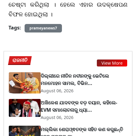
ଚେଷ୍ଟା କରିଥିଲା । ହେଲେ ଏହାର ଉଦକ୍ଷେପଣ
ବିଫଳ ହୋଇଥିଲା ।
Tags:
prameyanews7
ରାଜନୀତି
View More
ଦିଲ୍ଲୀରେ ନୀତିନ ନବୀନଙ୍କୁ ଭେଟିଲେ
ମନମୋହନ ସାମଲ, ବିଭିନ...
August 06, 2026
ଅଖିଳେଶ ଯାଦବଙ୍କ ବଡ଼ ବୟାନ, କହିଲେ-
EVM ସମାଲୋଚନାରୁ ଧ୍ୟା...
August 06, 2026
ମଲ୍ଲିକା ଶେରାଓ୍ଵତଙ୍କ ସହିତ କଣ କରୁଛନ୍ତି