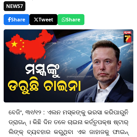
NEWS7
Share
Tweet
Share
ବେଜିଂ, ୩୧/୧୨ : ଏଲନ ମସ୍କଙ୍କୁ ଭରସା କରିପାରୁନି
ଡ୍ରାଗନ୍ । କିଛି ଦିନ ତଳେ ଚାଇନା କର୍ତ୍ତୃପକ୍ଷ ଷ୍ଟାର୍
ଲିଙ୍କ୍ ବ୍ୟବହାର କରୁଥିବା ଏକ ଜାହାଜକୁ ଫାଇନ୍