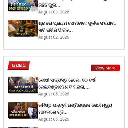
ରହିଛି ଭୁଲ...
August 03, 2026
ଶ୍ରାବଣ ପ୍ରଥମ ସୋମବାର: ଦୁର୍ଲଭ ସଂଯୋଗ,
୩ଟି ରାଶିର ଫିଟିବ...
August 02, 2026
ଅପରାଧ
View More
ଦୋଷୀ ସାବ୍ୟସ୍ତ ହେଲେ, ୧୦ ବର୍ଷ
ଜେଲଦଣ୍ଡାଦେଶ ବି ମିଳିଲା,...
August 06, 2026
କନିଷ୍ଠ ଯନ୍ତ୍ରୀ ରଶ୍ମିରଞ୍ଜନ ସେଠୀ ମୃତ୍ୟୁ
ମାମଲାରେ ଟ୍ବି...
August 06, 2026