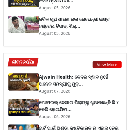
ତେଜ ପ୍ରତାପ ଯା...
August 05, 2026
ଜଟିଳ ରୂପ ଧାରଣ କଲା ରେଭେନ୍ସା ଇଷ୍ଟ
ହଷ୍ଟେଲ ବିଦାବ, ଶିକ୍...
August 05, 2026
ଜୀବନଚର୍ଯ୍ୟା
View More
Ajwain Health: କେବଳ ସ୍ଵାଦ ନୁହେଁ
ଅନେକ ସମସ୍ୟାରୁ ମୁକ୍...
August 07, 2026
ମୋବାଇଲ୍ ଦେଖାଇ ପିଲାଙ୍କୁ ଖୁଆଉଛନ୍ତି କି ?
ଡେରି ହୋଇଯିବା...
August 06, 2026
ହାର୍ଟ ପାଇଁ ଅଣ୍ଡା କ୍ଷତିକାରକ ନା ଏହାକୁ ନେଇ