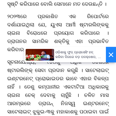
ସୃଷ୍ଟି କରିପାରେ ବୋଲି ସେମାନେ ମତ ଦେଉଛନ୍ତି ।
୨୦୨୩ରେ ପ୍ରକାଶିତ ଏକ ରିପୋର୍ଟରେ
ଦର୍ଶାଯାଇଥିଲା ଯେ, ୟୁଏସ ଆର୍ମୀ ଷ୍ଟାରଲିଙ୍କକୁ
ଚାଇନା ବିରୋଧରେ ପ୍ରୟୋଗ କରିପାରେ ।
ଡ୍ରାଗନର ସାମରିକ ଶକ୍ତିକୁ ଏହା ପ୍ରଭାବିତ
କରିବାର ସମ୍ଭାବନା ରହିଛି ।
×
ଓଡ଼ିଶାକୁ ଫୁଡ୍ ପ୍ରୋସେସିଂ ହବ୍
କରିବା ଦିଗରେ ବଡ଼ ପଦକ୍ଷେପ, ୪୨
ସୂଚନାଯୋଗ୍ୟ, ୧୪୦ରୁ ଅଧିକ ଦେଶରେ
ହଜାରରୁ ଅଧିକ ନିଯୁକ୍ତି ସୁଯୋଗ
ଷ୍ଟାରଲିଙ୍କ୍ ସେବା ପ୍ରଦାନ କରୁଛି । ସାଟେଲାଇଟ୍
ଇଣ୍ଟରନେଟ୍ ପ୍ରୋଭାଇଡର ଭାବେ ଏହାର ବିକଳ୍ପ
ନାହିଁ । ତେଣୁ କମ୍ପାନୀର ଏକଟାଟିଆ ଅଧିକାରକୁ
ଚାଇନା ଚେକ୍ ଦେବାକୁ ଚାହୁଁଛି । ଚଳିତ ମାସ
ଆରମ୍ଭରେ ଡ୍ରାଗନ୍ ନିଜସ୍ୱ ଇଣ୍ଟରନେଟ୍
ସାଟେଲାଇଟ୍ ଝୁକୁଇ-୩କୁ ମହାକାଶକୁ ପଠାଇବା ପାଇଁ