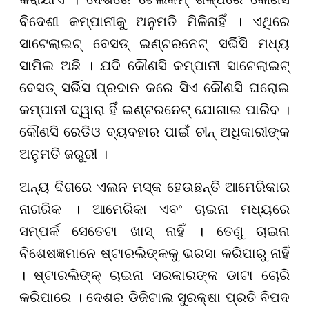
ବିଦେଶୀ କମ୍ପାନୀକୁ ଅନୁମତି ମିଳିନାହିଁ । ଏଥିରେ
ସାଟେଲାଇଟ୍ ବେସଡ୍ ଇଣ୍ଟରନେଟ୍ ସର୍ଭିସି ମଧ୍ୟ
ସାମିଲ ଅଛି । ଯଦି କୌଣସି କମ୍ପାନୀ ସାଟେଲାଇଟ୍
ବେସଡ୍ ସର୍ଭିସ ପ୍ରଦାନ କରେ ସିଏ କୌଣସି ଘରୋଇ
କମ୍ପାନୀ ଦ୍ୱାରା ହିଁ ଇଣ୍ଟରନେଟ୍ ଯୋଗାଇ ପାରିବ ।
କୌଣସି ରେଡିଓ ବ୍ୟବହାର ପାଇଁ ଚୀନ୍ ଅଧିକାରୀଙ୍କ
ଅନୁମତି ଜରୁରୀ ।
ଅନ୍ୟ ଦିଗରେ ଏଲନ ମସ୍କ ହେଉଛନ୍ତି ଆମେରିକାର
ନାଗରିକ । ଆମେରିକା ଏବଂ ଚାଇନା ମଧ୍ୟରେ
ସମ୍ପର୍କ ସେତେଟା ଖାସ୍ ନାହିଁ । ତେଣୁ ଚାଇନା
ବିଶେଷଜ୍ଞମାନେ ଷ୍ଟାରଲିଙ୍କକୁ ଭରସା କରିପାରୁ ନାହିଁ
। ଷ୍ଟାରଲିଙ୍କ୍ ଚାଇନା ସରକାରଙ୍କ ଡାଟା ଚୋରି
କରିପାରେ । ଦେଶର ଡିଜିଟାଲ ସୁରକ୍ଷା ପ୍ରତି ବିପଦ