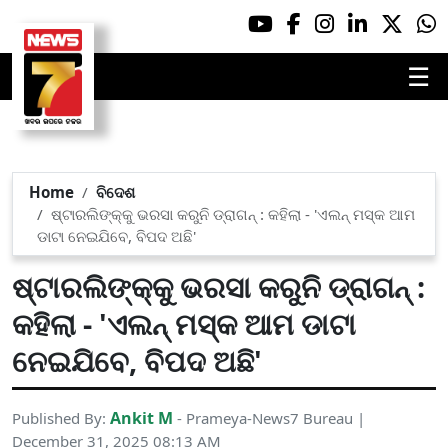
☰
Home
ବିଦେଶ
ଷ୍ଟାରଲିଙ୍କ୍‌କୁ ଭରସା କରୁନି ଡ୍ରାଗନ୍ : କହିଲା - 'ଏଲନ୍ ମସ୍କ ଆମ
ଡାଟା ନେଇଯିବେ, ବିପଦ ଅଛି'
ଷ୍ଟାରଲିଙ୍କ୍‌କୁ ଭରସା କରୁନି ଡ୍ରାଗନ୍ :
କହିଲା - 'ଏଲନ୍ ମସ୍କ ଆମ ଡାଟା
ନେଇଯିବେ, ବିପଦ ଅଛି'
Ankit M
Published By:
- Prameya-News7 Bureau |
December 31, 2025 08:13 AM