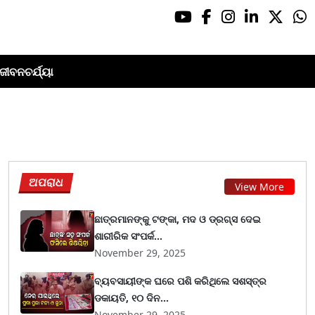
ଜୀବନଚର୍ଯ୍ୟା
ଅପରାଧ
View More
ଛାତ୍ରମାନଙ୍କୁ ଟଙ୍କା, ମଦ ଓ ଡ୍ରଗ୍ସ ଦେଇ
ଶାରୀରିକ ସଂପର୍କ...
November 29, 2025
ବ୍ୟବସାୟୀଙ୍କ ଘରେ ପଶି କରିଥିଲେ ସଶସ୍ତ୍ର
ଡକାୟତି, ୧୦ ଦିନ...
November 29, 2025