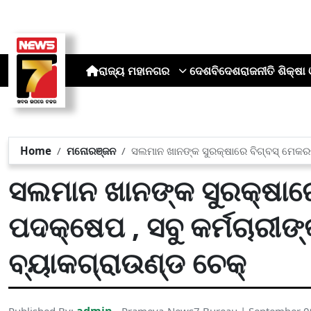
ରାଜ୍ୟ
ମହାନଗର
ଦେଶ
ବିଦେଶ
ରାଜନୀତି
ଶିକ୍ଷା 
Home
ମନୋରଞ୍ଜନ
ସଲମାନ ଖାନଙ୍କ ସୁରକ୍ଷାରେ ବିଗ୍‌ବସ୍‌ ମେକର
ସଲମାନ ଖାନଙ୍କ ସୁରକ୍ଷାରେ 
ପଦକ୍ଷେପ , ସବୁ କର୍ମଚାରୀ
ବ୍ୟାକଗ୍ରାଉଣ୍ଡ ଚେକ୍‌