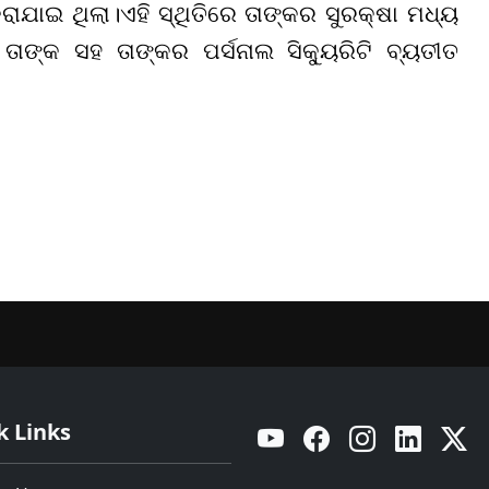
ାଇ ଥିଲା।ଏହି ସ୍ଥିତିରେ ତାଙ୍କର ସୁରକ୍ଷା ମଧ୍ୟ
ତାଙ୍କ ସହ ତାଙ୍କର ପର୍ସନାଲ ସିକ୍ୟୁରିଟି ବ୍ୟତୀତ
k Links
YouTube
Facebook
Instagram
Linkedin
Twitt