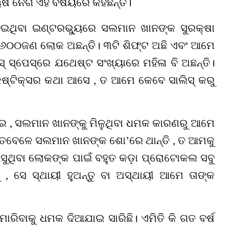
 ନେଗି ଏହି ବିଷୟରେ କହିଛନ୍ତି।
େଇଥିବା ଇଣ୍ଟରଭ୍ୟୁରେ ସଲମାନ ଖାନଙ୍କ ସୁରକ୍ଷା
ଖି ୬୦୦ଜଣ ଲୋକ ଅଛନ୍ତି। ୩ଟି ଶିଫ୍ଟ ଅଛି ଏବଂ ଆମେ
ସ୍ପେସ୍‌ରେ ଯଥେଷ୍ଟ ସଂଖ୍ୟାରେ ମହିଳା ବି ଅଛନ୍ତି।
ଷ୍ଟିକ୍ସର କଥା ଆସେ , ତ ଆମେ କେବେ ସାଲିସ୍‌ କରୁ
ୟରେ , ସଲମାନ ଖାନଙ୍କୁ ମିଳୁଥିବା ଧମକ କାରଣରୁ ଆମେ
େତେବେଳେ ସଲମାନ ଖାନଙ୍କ ଶୋ’ରେ ଥାନ୍ତି , ତ ଆମକୁ
େ ଆସୁଥିବା ଲୋକଙ୍କ ପାଇଁ ବହୁତ କଡ଼ା ପ୍ରୋଟୋକଲ ସବୁ
 ସେ ସ୍ଥାୟୀ ହୁଅନ୍ତୁ ବା ଅସ୍ଥାୟୀ ଆମେ ତାଙ୍କ
ମାରିବାକୁ ଧମକ ଦିଆଯାଇ ସାରିଛି। ଏମିତି କି ଗତ ବର୍ଷ