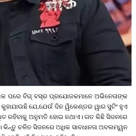
ମକ ପରେ ବିଗ୍‌ ବସ୍‌ର ପ୍ରଯୋଜକମାନେ ଅଭିନେତାଙ୍କ
ହାଯାଉଛି ଯେ,ଯେଉଁ ଦିନ ୱିକେଣ୍ଡର ୱାର ସୁଟିଂ ହୁଏ
ଥିତ ରହିବାକୁ ଅନୁମତି ହୋଇ ନଥାଏ। ଗତ କିଛି ସିଜନରେ
। କିନ୍ତୁ ଚଳିତ ସିଜନରେ ଅଧିକ ସାବଧାନତା ଅବଲମ୍ୱନ