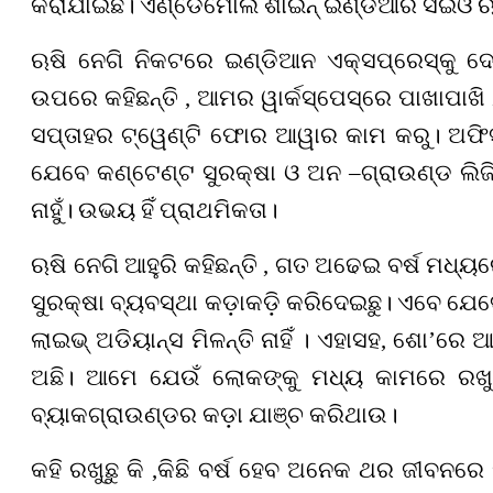
କରାଯାଇଛି। ଏଣ୍ଡେମୋଲ ଶାଇନ୍ ଇଣ୍ଡିଆର ସିଇଓ ଋଷି
ଋଷି ନେଗି ନିକଟରେ ଇଣ୍ଡିଆନ ଏକ୍ସପ୍ରେସ୍‌କୁ ଦ
ଉପରେ କହିଛନ୍ତି , ଆମର ୱାର୍କସ୍ପେସ୍‌ରେ ପାଖାପା
ସପ୍ତାହର ଟ୍ୱେଣ୍ଟି ଫୋର ଆୱାର କାମ କରୁ। ଅଫିସ୍‌ 
ଯେବେ କଣ୍ଟେଣ୍ଟ ସୁରକ୍ଷା ଓ ଅନ –ଗ୍ରାଉଣ୍ଡ ଲିଜି
ନାହୁଁ। ଉଭୟ ହିଁ ପ୍ରାଥମିକତା।
ଋଷି ନେଗି ଆହୁରି କହିଛନ୍ତି , ଗତ ଅଢେଇ ବର୍ଷ ମଧ୍
ସୁରକ୍ଷା ବ୍ୟବସ୍ଥା କଡ଼ାକଡ଼ି କରିଦେଇଛୁ। ଏବେ ଯ
ଲାଇଭ୍‌ ଅଡିୟାନ୍ସ ମିଳନ୍ତି ନାହିଁ । ଏହାସହ, ଶୋ’ର
ଅଛି। ଆମେ ଯେଉଁ ଲୋକଙ୍କୁ ମଧ୍ୟ କାମରେ ରଖୁ ,
ବ୍ୟାକଗ୍ରାଉଣ୍ଡର କଡ଼ା ଯାଞ୍ଚ କରିଥାଉ।
କହି ରଖୁଛୁ କି ,କିଛି ବର୍ଷ ହେବ ଅନେକ ଥର ଜୀବନରେ 