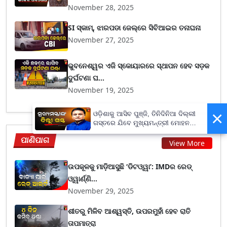
November 28, 2025
SI ସ୍କାମ୍, ଝାରପଡା ଜେଲ୍‌ରେ ସିବିଆଇର ତନାଘନା
November 27, 2025
ଭୁବନେଶ୍ୱର ଏଜି ସ୍କୋୟାରରେ ସ୍ଥାପନ ହେବ ସଡ଼କ
ଦୁର୍ଘଟଣା ଘ...
November 19, 2025
×
ଓଡ଼ିଶାକୁ ଆସିବ ପୁଞ୍ଜି, ତିନିଦିନିଆ ଦିଲ୍ଲୀ
ଗସ୍ତରେ ଯିବେ ମୁଖ୍ୟମନ୍ତ୍ରୀ ମୋହନ
ମାଝୀ
ପାଣିପାଗ
View More
ଉପକୂଳକୁ ମାଡ଼ିଆସୁଛି ‘ଡିଟଓ୍ୱା’: IMDର ରେଡ୍
ଓ୍ୱାର୍ଣ୍ଣି...
November 29, 2025
ଶୀତରୁ ମିଳିବ ଆଶ୍ୱସ୍ତି, ଉପରମୁହାଁ ହେବ ରାତି
ତାପମାତ୍ରା