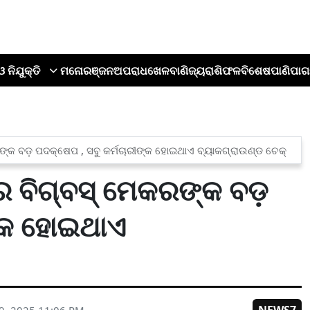
ଓ ନିଯୁକ୍ତି
ମନୋରଞ୍ଜନ
ଅପରାଧ
ଖେଳ
ବାଣିଜ୍ୟ
ରାଶିଫଳ
ବିଶେଷ
ପାଣିପାଗ
ଙ୍କ ବଡ଼ ପଦକ୍ଷେପ , ସବୁ କର୍ମଚାରୀଙ୍କ ହୋଇଥାଏ ବ୍ୟାକଗ୍ରାଉଣ୍ଡ ଚେକ୍‌
ବିଗ୍‌ବସ୍‌ ମେକରଙ୍କ ବଡ଼
ଙ୍କ ହୋଇଥାଏ