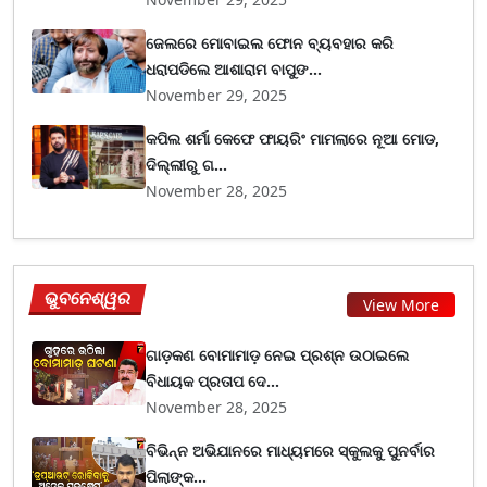
ଜେଲରେ ମୋବାଇଲ ଫୋନ ବ୍ୟବହାର କରି
ଧରାପଡିଲେ ଆଶାରାମ ବାପୁଙ...
November 29, 2025
କପିଲ ଶର୍ମା କେଫେ ଫାୟରିଂ ମାମଲାରେ ନୂଆ ମୋଡ,
ଦିଲ୍ଲୀରୁ ଗ...
November 28, 2025
ଭୁବନେଶ୍ୱର
View More
ଗାଡ଼କଣ ବୋମାମାଡ଼ ନେଇ ପ୍ରଶ୍ନ ଉଠାଇଲେ
ବିଧାୟକ ପ୍ରତାପ ଦେ...
November 28, 2025
ବିଭିନ୍ନ ଅଭିଯାନରେ ମାଧ୍ୟମରେ ସ୍କୁଲକୁ ପୁନର୍ବାର
ପିଲାଙ୍କ...