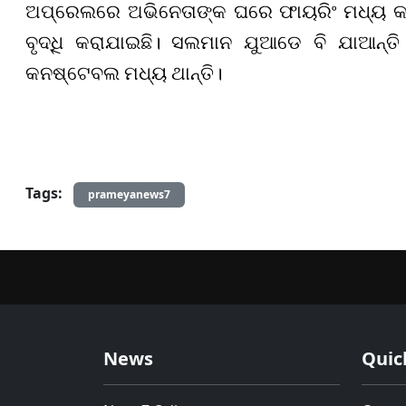
ଅପ୍ରେଲରେ ଅଭିନେତାଙ୍କ ଘରେ ଫାୟରିଂ ମଧ୍ୟ କରାଯ
ବୃଦ୍ଧି କରାଯାଇଛି। ସଲମାନ ଯୁଆଡେ ବି ଯାଆନ୍ତି 
କନଷ୍ଟେବଲ ମଧ୍ୟ ଥାନ୍ତି।
Tags:
prameyanews7
News
Quic