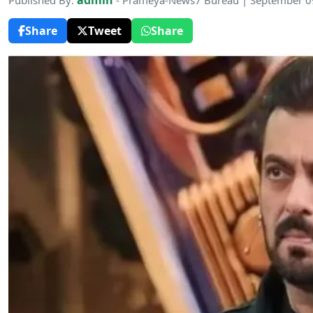
admin
Published By:
- Prameya-News7 Bureau | September 0
Share
Tweet
Share