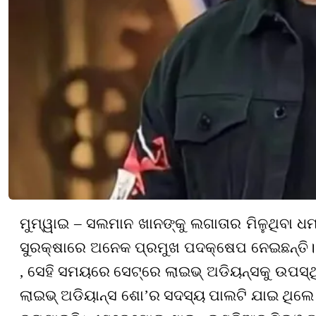
ମୁମ୍ୱାଇ – ସଲମାନ ଖାନଙ୍କୁ ଲଗାତାର ମିଳୁଥିବା ଧ
ସୁରକ୍ଷାରେ ଅନେକ ପ୍ରମୁଖ ପଦକ୍ଷେପ ନେଇଛନ୍ତି। କୁ
, ସେହି ସମୟରେ ସେଟ୍‌ରେ ଲାଇଭ୍‌ ଅଡିୟନ୍ସକୁ ଉପସ୍
ଲାଇଭ୍‌ ଅଡିୟାନ୍ସ ଶୋ’ର ସଦସ୍ୟ ପାଲଟି ଯାଇ ଥିଲେ