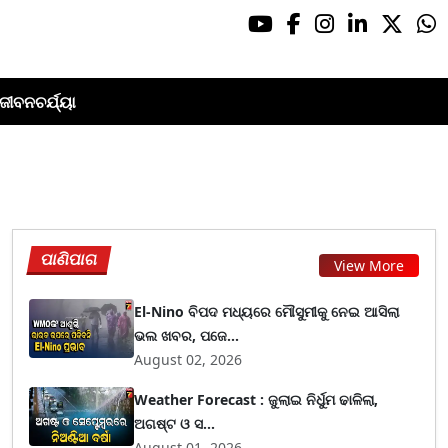
ଜୀବନଚର୍ଯ୍ୟା
ପାଣିପାଗ
View More
El-Nino ବିପଦ ମଧ୍ୟରେ ମୌସୁମୀକୁ ନେଇ ଆସିଲା
ଭଲ ଖବର, ପଜେ...
August 02, 2026
Weather Forecast : ଜୁଲାଇ ନିର୍ଧୁମ ଢାଳିଲା,
ଅଗଷ୍ଟ ଓ ସ...
August 01, 2026