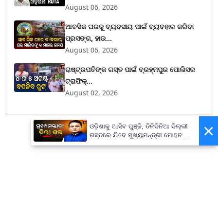
August 06, 2026
ଆବସିକ ଘରକୁ ବ୍ୟବସାୟ ପାଇଁ ବ୍ୟବହାର କରିବା
ପ୍ରସଙ୍ଗ, ହାଉ...
August 06, 2026
ରାଷ୍ଟ୍ରପତିଙ୍କ ଗସ୍ତ ପାଇଁ ବ୍ରହ୍ମପୁର ପୋଲିସର
ଟ୍ରାଫିକ୍...
August 02, 2026
×
ଓଡ଼ିଶାକୁ ଆସିବ ପୁଞ୍ଜି, ତିନିଦିନିଆ ଦିଲ୍ଲୀ
ଗସ୍ତରେ ଯିବେ ମୁଖ୍ୟମନ୍ତ୍ରୀ ମୋହନ
ମାଝୀ