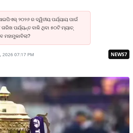
ଆଇପିଏଲ୍ ୨୦୨୬ ର ଦ୍ୱିତୀୟ ପର୍ଯ୍ୟାୟ ପାଇଁ
ତାରିଖ ପର୍ଯ୍ୟନ୍ତ ବାକି ଥିବା ୫୦ଟି ମ୍ୟାଚ୍
ବ ମହାମୁକାବିଲା?
NEWS7
, 2026 07:17 PM