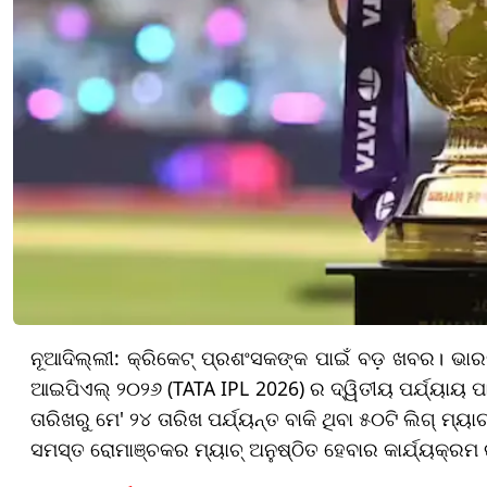
ନୂଆଦିଲ୍ଲୀ: କ୍ରିକେଟ୍ ପ୍ରଶଂସକଙ୍କ ପାଇଁ ବଡ଼ ଖବର। ଭାରତୀ
ଆଇପିଏଲ୍ ୨୦୨୬ (TATA IPL 2026) ର ଦ୍ୱିତୀୟ ପର୍ଯ୍ୟାୟ ପାଇ
ତାରିଖରୁ ମେ' ୨୪ ତାରିଖ ପର୍ଯ୍ୟନ୍ତ ବାକି ଥିବା ୫୦ଟି ଲିଗ୍ ମ୍
ସମସ୍ତ ରୋମାଞ୍ଚକର ମ୍ୟାଚ୍ ଅନୁଷ୍ଠିତ ହେବାର କାର୍ଯ୍ୟକ୍ରମ ର