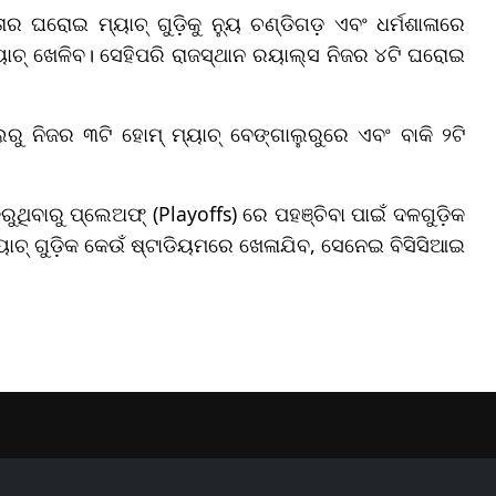
ତାର ଘରୋଇ ମ୍ୟାଚ୍ ଗୁଡ଼ିକୁ ନ୍ୟୁ ଚଣ୍ଡିଗଡ଼ ଏବଂ ଧର୍ମଶାଳାରେ
୍ୟାଚ୍ ଖେଳିବ। ସେହିପରି ରାଜସ୍ଥାନ ରୟାଲ୍ସ ନିଜର ୪ଟି ଘରୋଇ
ଲୁରୁ ନିଜର ୩ଟି ହୋମ୍ ମ୍ୟାଚ୍ ବେଙ୍ଗାଲୁରୁରେ ଏବଂ ବାକି ୨ଟି
ରୁଥିବାରୁ ପ୍ଲେଅଫ୍ (Playoffs) ରେ ପହଞ୍ଚିବା ପାଇଁ ଦଳଗୁଡ଼ିକ
ାଚ୍ ଗୁଡ଼ିକ କେଉଁ ଷ୍ଟାଡିୟମରେ ଖେଳାଯିବ, ସେନେଇ ବିସିସିଆଇ