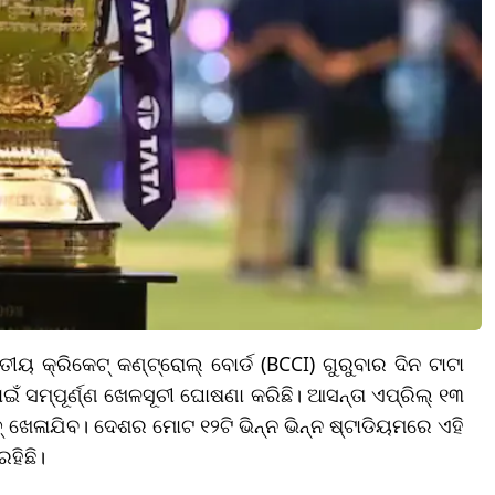
ୟ କ୍ରିକେଟ୍ କଣ୍ଟ୍ରୋଲ୍ ବୋର୍ଡ (BCCI) ଗୁରୁବାର ଦିନ ଟାଟା
ଁ ସମ୍ପୂର୍ଣ୍ଣ ଖେଳସୂଚୀ ଘୋଷଣା କରିଛି। ଆସନ୍ତା ଏପ୍ରିଲ୍ ୧୩
ୟାଚ୍ ଖେଳାଯିବ। ଦେଶର ମୋଟ ୧୨ଟି ଭିନ୍ନ ଭିନ୍ନ ଷ୍ଟାଡିୟମରେ ଏହି
ହିଛି।