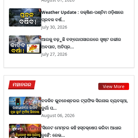
Weather Update : ଦକ୍ଷିଣ-ପଶ୍ଚିମ ଓଡ଼ିଶାରେ
ପ୍ରବଳ ବର୍ଷ...
July 30, 2026
ଆଗକୁ ବଢ଼ୁଛି ବଙ୍ଗୋପସାଗରରେ ସୃଷ୍ଟ ଗଭୀର
ଅବପାତ, ଅତିପ୍ର...
July 27, 2026
ମହାନଗର
View More
ବଦଳିବ ଭୁବନେଶ୍ବରର ଟ୍ରାଫିକ ସିଗନାଲ ବ୍ୟବସ୍ଥା,
ଦୁର୍ଗା ପ...
August 06, 2026
‘ସିନେଟ ମେମ୍ବର କହି ହସ୍ତକ୍ଷେପ କରିବା ଆଧାର
ନୁହେଁ’: ରେଭ...