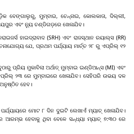
ଡ଼ିକ ବେଙ୍ଗାଲୁରୁ, ମୁମ୍ବାଇ, ଚେନ୍ନାଇ, କୋଲକାତା, ଦିଲ୍ଲୀ,
ରାୟପୁର ଏବଂ ନ୍ୟୁ ଚଣ୍ଡିଗଡ଼ରେ ଖେଳାଯିବ।
ରାଇଜର୍ସ ହାଇଦ୍ରାବାଦ (SRH) ଏବଂ ରାଜସ୍ଥାନ ରୟାଲ୍ସ (RR)
ନାଯୋଗ୍ୟ ଯେ, ପ୍ରଥମ ପର୍ଯ୍ୟାୟ ମାର୍ଚ୍ଚ ୨୮ ରୁ ଏପ୍ରିଲ୍ ୧୨
ଠାରୁ ପ୍ରିୟ ମୁକାବିଲା ଅର୍ଥାତ୍ ମୁମ୍ବାଇ ଇଣ୍ଡିଆନ୍ସ (MI) ଏବଂ
 ଏପ୍ରିଲ୍ ୨୩ ରେ ମୁମ୍ବାଇରେ ଖେଳାଯିବ। ସେହିପରି ଉଭୟ ଦଳ
 ଅନୁଷ୍ଠିତ ହେବ।
ୟ ପର୍ଯ୍ୟାୟରେ ମୋଟ ୮ ଦିନ ଦୁଇଟି ଲେଖାଏଁ ମ୍ୟାଚ୍ ଖେଳାଯିବ।
 ଆରମ୍ଭ ହେବାକୁ ଥିବା ବେଳେ ସନ୍ଧ୍ୟା ମ୍ୟାଚ୍ ୭:୩୦ ରେ