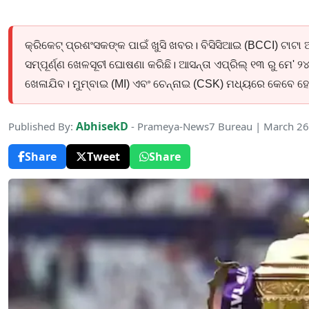
କ୍ରିକେଟ୍ ପ୍ରଶଂସକଙ୍କ ପାଇଁ ଖୁସି ଖବର। ବିସିସିଆଇ (BCCI) ଟାଟା 
ସମ୍ପୂର୍ଣ୍ଣ ଖେଳସୂଚୀ ଘୋଷଣା କରିଛି। ଆସନ୍ତା ଏପ୍ରିଲ୍ ୧୩ ରୁ ମେ' ୨୪ 
ଖେଳାଯିବ। ମୁମ୍ବାଇ (MI) ଏବଂ ଚେନ୍ନାଇ (CSK) ମଧ୍ୟରେ କେବେ ହେ
AbhisekD
Published By:
- Prameya-News7 Bureau | March 26
Share
Tweet
Share