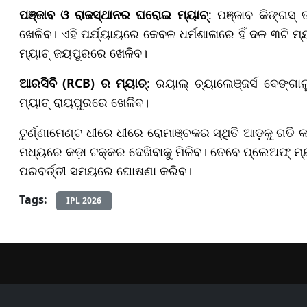
ପଞ୍ଜାବ ଓ ରାଜସ୍ଥାନର ଘରୋଇ ମ୍ୟାଚ୍
: ପଞ୍ଜାବ କିଙ୍ଗସ୍ 
ଖେଳିବ। ଏହି ପର୍ଯ୍ୟାୟରେ କେବଳ ଧର୍ମଶାଳାରେ ହିଁ ଦଳ ୩ଟି ମ
ମ୍ୟାଚ୍ ଜୟପୁରରେ ଖେଳିବ।
ଆରସିବି (RCB) ର ମ୍ୟାଚ୍
: ରୟାଲ୍ ଚ୍ୟାଲେଞ୍ଜର୍ସ ବେଙ୍ଗା
ମ୍ୟାଚ୍ ରାୟପୁରରେ ଖେଳିବ।
ଟୁର୍ଣ୍ଣାମେଣ୍ଟ ଧୀରେ ଧୀରେ ରୋମାଞ୍ଚକର ସ୍ଥିତି ଆଡ଼କୁ ଗତି କ
ମଧ୍ୟରେ କଡ଼ା ଟକ୍କର ଦେଖିବାକୁ ମିଳିବ। ତେବେ ପ୍ଲେଅଫ୍ ମ୍ୟ
ପରବର୍ତ୍ତୀ ସମୟରେ ଘୋଷଣା କରିବ।
Tags:
IPL 2026