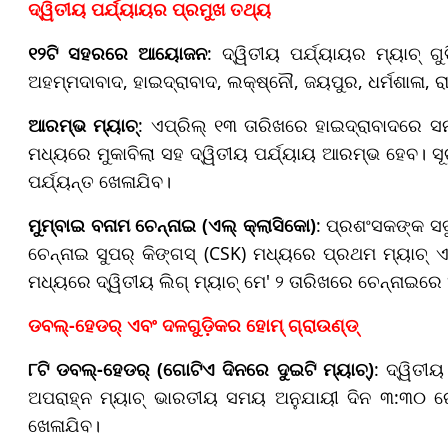
ଦ୍ୱିତୀୟ ପର୍ଯ୍ୟାୟର ପ୍ରମୁଖ ତଥ୍ୟ
୧୨ଟି ସହରରେ ଆୟୋଜନ
: ଦ୍ୱିତୀୟ ପର୍ଯ୍ୟାୟର ମ୍ୟାଚ୍ ଗୁ
ଅହମ୍ମଦାବାଦ, ହାଇଦ୍ରାବାଦ, ଲକ୍ଷ୍ନୌ, ଜୟପୁର, ଧର୍ମଶାଳା, 
ଆରମ୍ଭ ମ୍ୟାଚ୍
: ଏପ୍ରିଲ୍ ୧୩ ତାରିଖରେ ହାଇଦ୍ରାବାଦରେ ସନ
ମଧ୍ୟରେ ମୁକାବିଲା ସହ ଦ୍ୱିତୀୟ ପର୍ଯ୍ୟାୟ ଆରମ୍ଭ ହେବ। ସୂଚ
ପର୍ଯ୍ୟନ୍ତ ଖେଳାଯିବ।
ମୁମ୍ବାଇ ବନାମ ଚେନ୍ନାଇ (ଏଲ୍ କ୍ଲାସିକୋ)
: ପ୍ରଶଂସକଙ୍କ ସବୁ
ଚେନ୍ନାଇ ସୁପର୍ କିଙ୍ଗସ୍ (CSK) ମଧ୍ୟରେ ପ୍ରଥମ ମ୍ୟାଚ୍
ମଧ୍ୟରେ ଦ୍ୱିତୀୟ ଲିଗ୍ ମ୍ୟାଚ୍ ମେ' ୨ ତାରିଖରେ ଚେନ୍ନାଇରେ
ଡବଲ୍-ହେଡର୍ ଏବଂ ଦଳଗୁଡ଼ିକର ହୋମ୍ ଗ୍ରାଉଣ୍ଡ୍
୮ଟି ଡବଲ୍-ହେଡର୍ (ଗୋଟିଏ ଦିନରେ ଦୁଇଟି ମ୍ୟାଚ୍)
: ଦ୍ୱିତୀ
ଅପରାହ୍ନ ମ୍ୟାଚ୍ ଭାରତୀୟ ସମୟ ଅନୁଯାୟୀ ଦିନ ୩:୩୦ ରେ
ଖେଳାଯିବ।