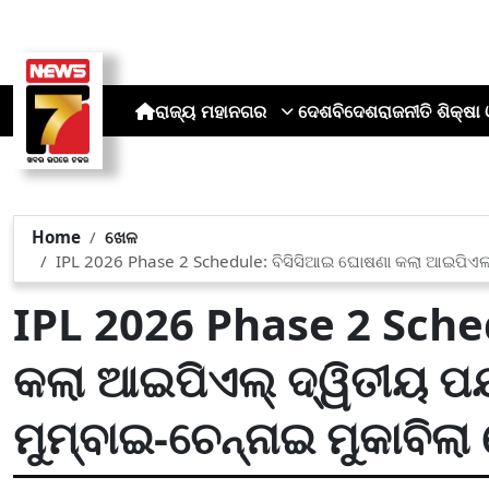
ରାଜ୍ୟ
ମହାନଗର
ଦେଶ
ବିଦେଶ
ରାଜନୀତି
ଶିକ୍ଷା 
Home
ଖେଳ
IPL 2026 Phase 2 Schedule: ବିସିସିଆଇ ଘୋଷଣା କଲା ଆଇପିଏଲ୍ ଦ୍ୱ
IPL 2026 Phase 2 Sche
କଲା ଆଇପିଏଲ୍ ଦ୍ୱିତୀୟ ପର୍ଯ
ମୁମ୍ବାଇ-ଚେନ୍ନାଇ ମୁକାବିଲା