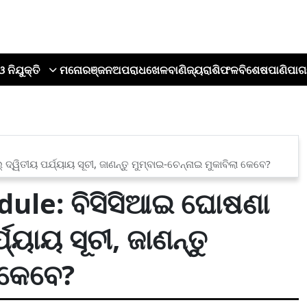
ଓ ନିଯୁକ୍ତି
ମନୋରଞ୍ଜନ
ଅପରାଧ
ଖେଳ
ବାଣିଜ୍ୟ
ରାଶିଫଳ
ବିଶେଷ
ପାଣିପାଗ
ିତୀୟ ପର୍ଯ୍ୟାୟ ସୂଚୀ, ଜାଣନ୍ତୁ ମୁମ୍ବାଇ-ଚେନ୍ନାଇ ମୁକାବିଲା କେବେ?
dule: ବିସିସିଆଇ ଘୋଷଣା
୍ୟାୟ ସୂଚୀ, ଜାଣନ୍ତୁ
 କେବେ?