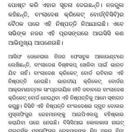
ପୋଷ୍ଟ କରି ଏହାର ସୂଚନା ଦେଇଛନ୍ତି। ନଜରୁଲ
କହିଛନ୍ତି, ବାଂଲାଦେଶ କ୍ରିକେଟ୍ ବୋର୍ଡ(ବିସିବି)ର
ବୈଠକ ପରେ ଏହି ନିଷ୍ପତ୍ତି ନିଆଯାଇଛି। ଏବେ
ସଭିଙ୍କ ନଜର ଏହି ପ୍ରସଙ୍ଗରେ ଆଇସିସି କଣ
ଆଭିମୁଖ୍ୟ ଆପଣେଉଛି।
ଆସିଫ ଜେନେରାଲ ନିଜର ଫେସବୁକ ଆକାଉଣ୍ଟରେ
ଲେଖିଛନ୍ତି, ବାଂଲାଦେଶ ବିଶ୍ଵକପ୍ ଖେଳିବା ପାଇଁ ଭାରତ
ଯିବ ନାହିଁ। ବାଂଲାଦେଶ କ୍ରିକେଟ୍ ବୋର୍ଡ ରବିବାର ଏହି
ନିଷ୍ପତ୍ତି ନେଇଛି। ଭାରତୀୟ କ୍ରିକେଟ୍ ବୋର୍ଡର
ଆକ୍ରମଣାତ୍ମକ ସାଂପ୍ରଦାୟିକ ନୀତି ଜବାବରେ ବାଂଲାଦେଶ
କ୍ରିକେଟ୍ ବୋର୍ଡ ନେଇଥିବା ଏହି ନିଷ୍ପତ୍ତିକୁ ଆମେ ସ୍ଵାଗତ
କରୁଛୁ। ବିସିବି ଏହି ନିଷ୍ପତ୍ତି ବାଂଲଦେଶର ଦ୍ରୁତ ବୋଲର
ମୁସ୍ତାଫିଜୁର ରେହମାନଙ୍କୁ ଆଇପିଏଲରୁ ବହିଷ୍କାର
କରାଯିବା ପରେ ନେଇଛି। ବିସିସିଆଇ କୋଲକାତା ନାଇଟ୍
ରାଇଡର୍ସକୁ ମୁସ୍ତାଫିଜୁର ରେହମାନଙ୍କୁ ନିଜ ଦଳରୁ ବିଦା