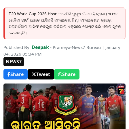
T20 World Cup 2026 Host: ଆଇସିସି ପୁରୁଷ ଟି-୨୦ ବିଶ୍ଵକପ୍ ୨୦୨୬
ଖେଳିବା ପାଇଁ ଭାରତ ଆସିବନି ବାଂଲାଦେଶ ଟିମ୍। ବାଂଲାଦେଶର କ୍ରୀଡ଼ା
ପରାମର୍ଶଦାତା ଆସିଫ ନଜରୁଲ ରବିବାର ଏକ୍ସରେ ପୋଷ୍ଟ କରି ଏହାର ସୂଚନା
ଦେଇଛନ୍ତି।
Deepak
Published By:
- Prameya-News7 Bureau | January
04, 2026 05:34 PM
NEWS7
Share
Tweet
Share