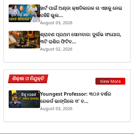
ହାର୍ଟ ପାଇଁ ଅଣ୍ଡା କ୍ଷତିକାରକ ନା ଏହାକୁ ନେଇ
ରହିଛି ଭୁଲ...
August 03, 2026
ଶ୍ରାବଣ ପ୍ରଥମ ସୋମବାର: ଦୁର୍ଲଭ ସଂଯୋଗ,
୩ଟି ରାଶିର ଫିଟିବ...
August 02, 2026
ଶିକ୍ଷା ଓ ନିଯୁକ୍ତି
View More
Youngest Professor: ୩୦୬ ବର୍ଷର
ରେକର୍ଡ ଭାଙ୍ଗିଲେ ୧୮ ବ...
August 03, 2026