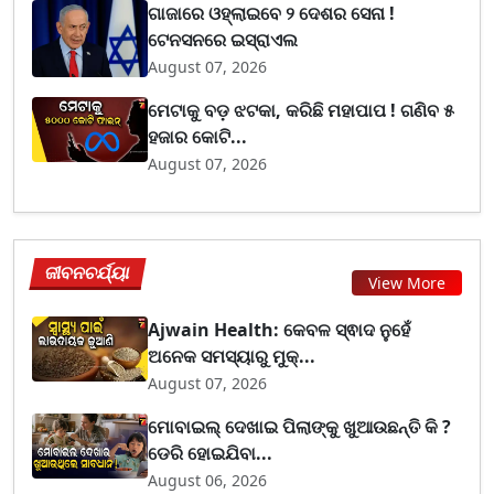
ଗାଜାରେ ଓହ୍ଲାଇବେ ୨ ଦେଶର ସେନା !
ଟେନସନରେ ଇସ୍ରାଏଲ
August 07, 2026
ମେଟାକୁ ବଡ଼ ଝଟକା, କରିଛି ମହାପାପ ! ଗଣିବ ୫
ହଜାର କୋଟି...
August 07, 2026
ଜୀବନଚର୍ଯ୍ୟା
View More
Ajwain Health: କେବଳ ସ୍ଵାଦ ନୁହେଁ
ଅନେକ ସମସ୍ୟାରୁ ମୁକ୍...
August 07, 2026
ମୋବାଇଲ୍ ଦେଖାଇ ପିଲାଙ୍କୁ ଖୁଆଉଛନ୍ତି କି ?
ଡେରି ହୋଇଯିବା...
August 06, 2026