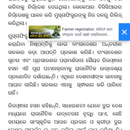
କରିବାକୁ ନିର୍ଦ୍ଦେଶ ଦେଇଥିଲା। କେକେଆର ବିସିସିଆଇର
ନିର୍ଦ୍ଦେଶକୁ ପାଳନ କରି ମୁସ୍ତାଫିଜୁରଙ୍କୁ ନିଜ ଦଳରୁ ରିଲିଜ୍
କରିଥିଲା।
×
Farmer registration: ଖରିଫ ଧାନ
ମୁସ୍ତାଫିଜୁର ରେହମାନଙ୍କୁ ଆଇପିଏଲ୍ ଟିମରୁ ବିଦା
ସଂଗ୍ରହ ପାଇଁ ଚାଷୀ ପଞ୍ଜିକରଣ
ଆରମ୍ଭ, ଆସନ୍ତା ୩୧ ଯାଏଁ ଚାଲିବ
କରାଯିବା ନିଷ୍ପତ୍ତିକୁ ନେଇ ବାଂଲାଦେଶର ଅନ୍ତରୀଣ
ପ୍ରକ୍ରିୟା
ସରକାର କଡ଼ା ଆପତ୍ତି ପ୍ରକାଶ କରିଛି। ବାଂଲାଦେଶର
ସୂଚନା ଏବଂ ପ୍ରସାରଣର ପରାମର୍ଶଦାତା ସୈୟଦ ରିଜଓ୍ଵାନା
ହସନ ଏହି ପୂରା ଘଟଣାକ୍ରମକୁ ରାଜନୈତିକ ଉଦ୍ଦେଶ୍ୟ
ପ୍ରଣୋଦିତ ଦର୍ଶାଇଛନ୍ତି। ଏଥିରେ ଦେଶବାସୀଙ୍କ ଭାବନାକୁ
ଆଘାତ ଲାଗିଛି। ସରକାର ଏହାକୁ ସ୍ଵୀକାର କରି ପାରିବେ
ନାହିଁ।
ରିଜଓ୍ଵାନା ହସନ କହିଛନ୍ତି, ସାଧାରଣତଃ ଯେବେ ଦୁଇ ଦେଶ
ମଧ୍ୟରେ ରାଜନୈତିକ ଉତ୍ତେଜନା ବୃଦ୍ଧି ପାଏ, ସେହି
ସମୟରେ ସାଂସ୍କୃତିକ ଆଦାନ ପ୍ରଦାନ ଓ କ୍ରୀଡ଼ା ଦୁଇ
ଦେଶର ସଂପର୍କକୁ ଉନ୍ନତ କରିବା ପାଇଁ କାମ କରିଥାନ୍ତି।