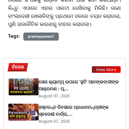
କିନ୍ତୁ ଏଠାରେ ଏହାର ଓଲଟା ଦେଖିବାକୁ ମିଳିଛି। ଜଣେ
ବାଂଲାଦେଶୀ ଖେଳାଳିଙ୍କୁ ପ୍ରଥମେ ଦଳରେ ଚୟନ କରାଗଲା,
ପୁଣି ରାଜନୈତିକ କାରଣରୁ ବାହାର କରାଗଲା।
Tags:
prameyanews7
ବିଦେଶ
View More
ସେନା କ୍ୟାମ୍ପ୍ ଉପରେ 'ହୁତି' ଆତଙ୍କବାଦୀଙ୍କ
ଆକ୍ରମଣ : ପ୍...
August 07, 2026
ହସ୍ତତନ୍ତ ଦିବସରେ ପ୍ରଧାନମନ୍ତ୍ରୀଙ୍କ
ସ୍ବଦେଶୀ ବାର୍ତ୍ତା,...
August 07, 2026