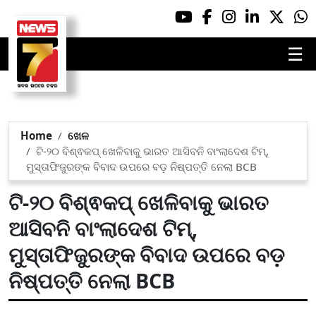
☰
Home
ଖେଳ
ଟି-୨୦ ବିଶ୍ଵକପ୍ ଖେଳିବାକୁ ଭାରତ ଆସିବନି ବାଂଲାଦେଶ ଟିମ୍,
ମୁସ୍ତାଫିଜୁରଙ୍କ ବିବାଦ ଉପରେ ବଡ଼ ନିଷ୍ପତ୍ତି ନେଲା BCB
ଟି-୨୦ ବିଶ୍ଵକପ୍ ଖେଳିବାକୁ ଭାରତ
ଆସିବନି ବାଂଲାଦେଶ ଟିମ୍,
ମୁସ୍ତାଫିଜୁରଙ୍କ ବିବାଦ ଉପରେ ବଡ଼
ନିଷ୍ପତ୍ତି ନେଲା BCB