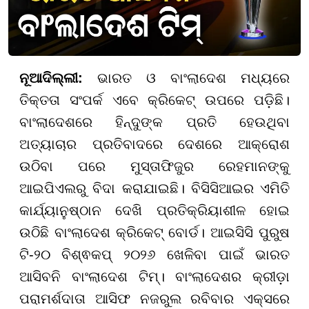
ନୂଆଦିଲ୍ଲୀ:
ଭାରତ ଓ ବାଂଲାଦେଶ ମଧ୍ୟରେ
ତିକ୍ତତା ସଂପର୍କ ଏବେ କ୍ରିକେଟ୍ ଉପରେ ପଡ଼ିଛି।
ବାଂଲାଦେଶରେ ହିନ୍ଦୁଙ୍କ ପ୍ରତି ହେଉଥିବା
ଅତ୍ୟାଚାର ପ୍ରତିବାଦରେ ଦେଶରେ ଆକ୍ରୋଶ
ଉଠିବା ପରେ ମୁସ୍ତାଫିଜୁର ରେହମାନଙ୍କୁ
ଆଇପିଏଲରୁ ବିଦା କରାଯାଇଛି। ବିସିସିଆଇର ଏମିତି
କାର୍ଯ୍ୟାନୁଷ୍ଠାନ ଦେଖି ପ୍ରତିକ୍ରିୟାଶୀଳ ହୋଇ
ଉଠିଛି ବାଂଲାଦେଶ କ୍ରିକେଟ୍ ବୋର୍ଡ। ଆଇସିସି ପୁରୁଷ
ଟି-୨୦ ବିଶ୍ଵକପ୍ ୨୦୨୬ ଖେଳିବା ପାଇଁ ଭାରତ
ଆସିବନି ବାଂଲାଦେଶ ଟିମ୍। ବାଂଲାଦେଶର କ୍ରୀଡ଼ା
ପରାମର୍ଶଦାତା ଆସିଫ ନଜରୁଲ ରବିବାର ଏକ୍ସରେ