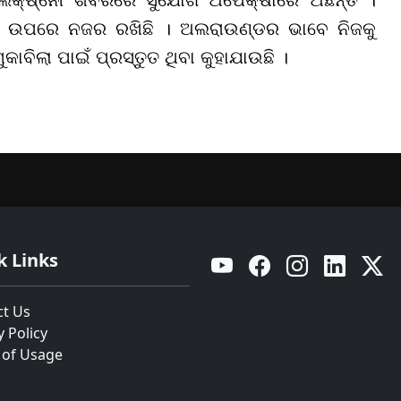
୍କ ଉପରେ ନଜର ରଖିଛି । ଅଲରାଉଣ୍ଡର ଭାବେ ନିଜକୁ
ାବିଲା ପାଇଁ ପ୍ରସ୍ତୁତ ଥିବା କୁହାଯାଉଛି ।
k Links
YouTube
Facebook
Instagram
Linkedin
Twitt
ct Us
y Policy
 of Usage