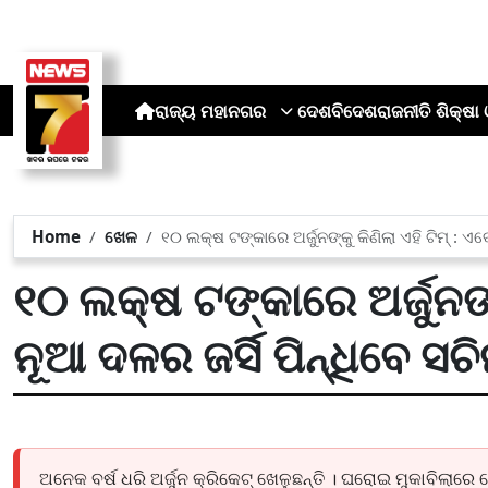
ରାଜ୍ୟ
ମହାନଗର
ଦେଶ
ବିଦେଶ
ରାଜନୀତି
ଶିକ୍ଷା 
Home
ଖେଳ
୧୦ ଲକ୍ଷ ଟଙ୍କାରେ ଅର୍ଜୁନଙ୍କୁ କିଣିଲା ଏହି ଟିମ୍ : ଏ
୧୦ ଲକ୍ଷ ଟଙ୍କାରେ ଅର୍ଜୁନଙ୍କ
ନୂଆ ଦଳର ଜର୍ସି ପିନ୍ଧିବେ ସଚ
ଅନେକ ବର୍ଷ ଧରି ଅର୍ଜୁନ କ୍ରିକେଟ୍ ଖେଳୁଛନ୍ତି । ଘରୋଇ ମୁକାବିଲାରେ