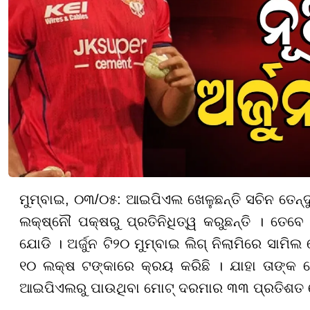
ମୁମ୍ବାଇ, ୦୩/୦୫: ଆଇପିଏଲ ଖେଳୁଛନ୍ତି ସଚିନ ତେନ୍ଦୁ
ଲକ୍ଷ୍ନୌ ପକ୍ଷରୁ ପ୍ରତିନିଧିତ୍ୱ କରୁଛନ୍ତି । ତେବେ
ଯୋଡି । ଅର୍ଜୁନ ଟି୨୦ ମୁମ୍ବାଇ ଲିଗ୍ ନିଲାମିରେ ସାମିଲ
୧୦ ଲକ୍ଷ ଟଙ୍କାରେ କ୍ରୟ କରିଛି । ଯାହା ତାଙ୍କ ବେ
ଆଇପିଏଲରୁ ପାଉଥିବା ମୋଟ୍ ଦରମାର ୩୩ ପ୍ରତିଶତ 