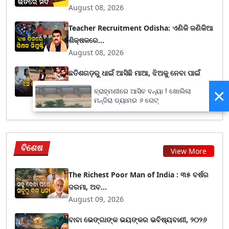
August 08, 2026
Teacher Recruitment Odisha: ଏଣିକି ଜଣିକିଆ
ଶିକ୍ଷକରେ...
August 08, 2026
ଛତିଶଗଡ଼ରୁ ଧାଇଁ ଆସିଛି ମାଆ, ଝିଅକୁ ନେବା ପାଇଁ
ସ୍ୱାମୀ ସ...
×
ବ୍ରାହ୍ମଣୀରେ ଆସିବ ବନ୍ୟା ! ଖୋଲିଲା
August 08, 2026
ମନ୍ଦିରା ଡ୍ୟାମର ୬ ଗେଟ୍
ବିଶେଷ
View More
The Richest Poor Man of India : ୩୫ ବର୍ଷର
ଦରମା, ଅବ...
August 09, 2026
ବାବା ଭେଙ୍ଗାଙ୍କ ଭୟଙ୍କର ଭବିଷ୍ୟବାଣୀ, ୨୦୨୬