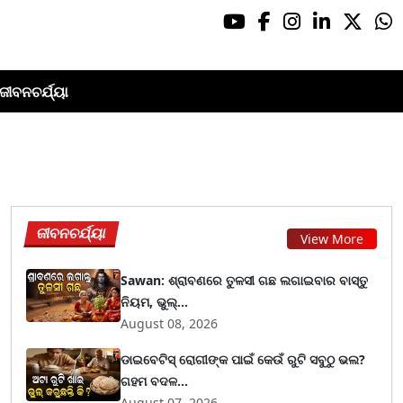
ଜୀବନଚର୍ଯ୍ୟା
ଜୀବନଚର୍ଯ୍ୟା
View More
Sawan: ଶ୍ରାବଣରେ ତୁଳସୀ ଗଛ ଲଗାଇବାର ବାସ୍ତୁ
ନିୟମ, ଭୁଲ୍...
August 08, 2026
ଡାଇବେଟିସ୍ ରୋଗୀଙ୍କ ପାଇଁ କେଉଁ ରୁଟି ସବୁଠୁ ଭଲ?
ଗହମ ବଦଳ...
August 07, 2026