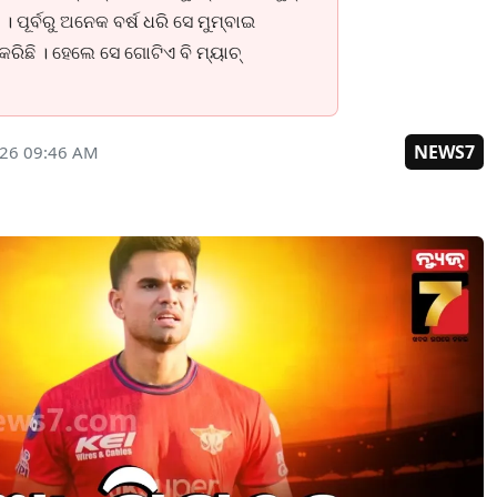
ପୂର୍ବରୁ ଅନେକ ବର୍ଷ ଧରି ସେ ମୁମ୍ବାଇ
ରିଛି । ହେଲେ ସେ ଗୋଟିଏ ବି ମ୍ୟାଚ୍
NEWS7
026 09:46 AM