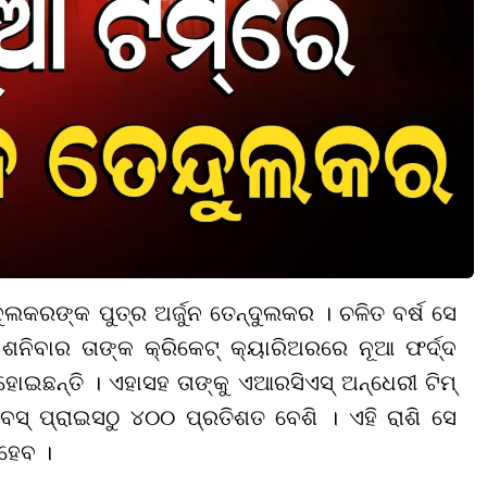
ଲକରଙ୍କ ପୁତ୍ର ଅର୍ଜୁନ ତେନ୍ଦୁଲକର । ଚଳିତ ବର୍ଷ ସେ
 ଶନିବାର ତାଙ୍କ କ୍ରିକେଟ୍ କ୍ୟାରିଅରରେ ନୂଆ ଫର୍ଦ୍ଦ
 ହୋଇଛନ୍ତି । ଏହାସହ ତାଙ୍କୁ ଏଆରସିଏସ୍ ଅନ୍ଧେରୀ ଟିମ୍
ସ୍ ପ୍ରାଇସଠୁ ୪୦୦ ପ୍ରତିଶତ ବେଶି । ଏହି ରାଶି ସେ
ହେବ ।