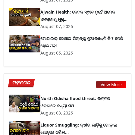
Ajwain Health: କେବଳ ସ୍ଵାଦ ନୁହେଁ ଅନେକ
ସମସ୍ୟାରୁ ମୁକ୍...
August 07, 2026
ମୋବାଇଲ୍ ଦେଖାଇ ପିଲାଙ୍କୁ ଖୁଆଉଛନ୍ତି କି ? ଡେରି
ହୋଇଯିବା...
August 06, 2026
ମହାନଗର
View More
North Odisha flood threat: ଉତ୍ତର
ଓଡ଼ିଶାରେ ବନ୍ୟା ସମ...
August 08, 2026
Liquor Smuggling: କ୍ଷୀର ଗାଡ଼ିକୁ ଗୋଡ଼ାଇ
ଗୋଡ଼ାଇ ଧରିଲ...