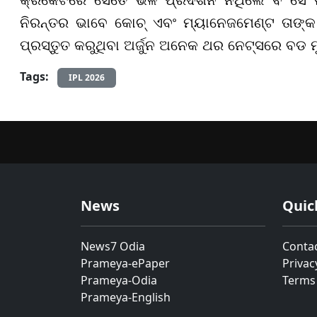
ନିରନ୍ତର ଭାବେ କୋଚ୍ ଏବଂ ମ୍ୟାନେଜମେଣ୍ଟ ତାଙ
ପ୍ରସ୍ତୁତ କରୁଥିବା ଅର୍ଜୁନ ଅନେକ ଥର ନେଟ୍ସରେ ବଡ ମୁକ
Tags:
IPL 2026
News
Quic
News7 Odia
Conta
Prameya-ePaper
Privac
Prameya-Odia
Terms
Prameya-English