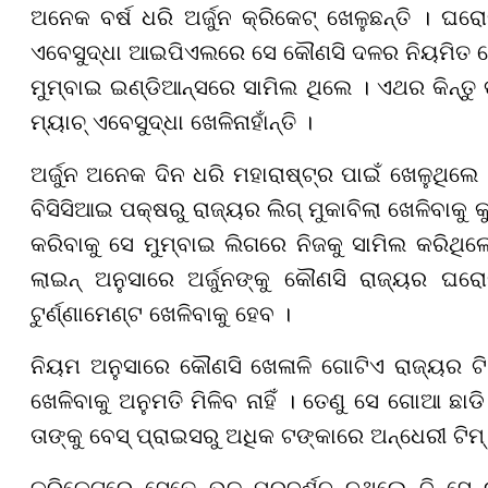
ଅନେକ ବର୍ଷ ଧରି ଅର୍ଜୁନ କ୍ରିକେଟ୍ ଖେଳୁଛନ୍ତି । ଘର
ଏବେସୁଦ୍ଧା ଆଇପିଏଲରେ ସେ କୌଣସି ଦଳର ନିୟମିତ ଖେଳାଳି
ମୁମ୍ବାଇ ଇଣ୍ଡିଆନ୍ସରେ ସାମିଲ ଥିଲେ । ଏଥର କିନ୍ତୁ 
ମ୍ୟାଚ୍ ଏବେସୁଦ୍ଧା ଖେଳିନାହାଁନ୍ତି ।
ଅର୍ଜୁନ ଅନେକ ଦିନ ଧରି ମହାରାଷ୍ଟ୍ର ପାଇଁ ଖେଳୁଥିଲ
ବିସିସିଆଇ ପକ୍ଷରୁ ରାଜ୍ୟର ଲିଗ୍ ମୁକାବିଲା ଖେଳିବାକୁ
କରିବାକୁ ସେ ମୁମ୍ବାଇ ଲିଗରେ ନିଜକୁ ସାମିଲ କରିଥିଲେ
ଲାଇନ୍ ଅନୁସାରେ ଅର୍ଜୁନଙ୍କୁ କୌଣସି ରାଜ୍ୟର ଘରେ
ଟୁର୍ଣ୍ଣାମେଣ୍ଟ ଖେଳିବାକୁ ହେବ ।
ନିୟମ ଅନୁସାରେ କୌଣସି ଖେଳାଳି ଗୋଟିଏ ରାଜ୍ୟର ଟି୨୦
ଖେଳିବାକୁ ଅନୁମତି ମିଳିବ ନାହିଁ । ତେଣୁ ସେ ଗୋଆ ଛାଡି
ତାଙ୍କୁ ବେସ୍ ପ୍ରାଇସରୁ ଅଧିକ ଟଙ୍କାରେ ଅନ୍ଧେରୀ ଟିମ୍
କ୍ରିକେଟରେ ସେତେ ଭଳ ପ୍ରଦର୍ଶନ ନଥିଲେ ବି ସେ ଲ