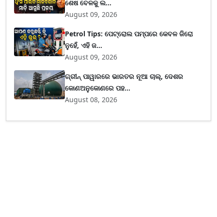
ଶେଷ ବେଳକୁ ଲ...
August 09, 2026
Petrol Tips: ପେଟ୍ରୋଲ ପମ୍ପରେ କେବଳ ଜିରୋ
ନୁହେଁ, ଏହି ଜ...
August 09, 2026
ଗ୍ରୀନ୍ ପାୱାରରେ ଭାରତର ନୂଆ ଚାଲ୍, ଦେଶର
କୋଣଅନୁକୋଣରେ ପହ...
August 08, 2026