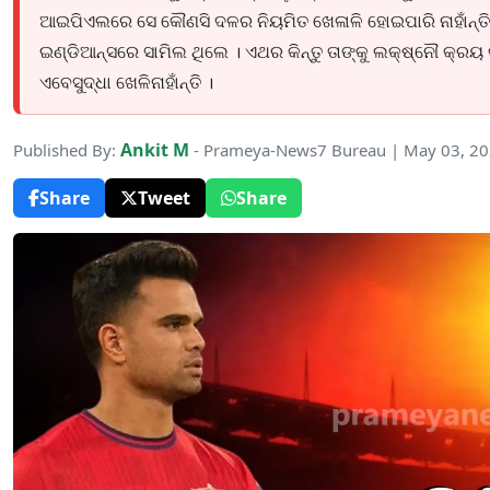
ଆଇପିଏଲରେ ସେ କୌଣସି ଦଳର ନିୟମିତ ଖେଳାଳି ହୋଇପାରି ନାହାଁନ୍ତି । 
ଇଣ୍ଡିଆନ୍ସରେ ସାମିଲ ଥିଲେ । ଏଥର କିନ୍ତୁ ତାଙ୍କୁ ଲକ୍ଷ୍ନୌ କ୍ରୟ କ
ଏବେସୁଦ୍ଧା ଖେଳିନାହାଁନ୍ତି ।
Ankit M
Published By:
- Prameya-News7 Bureau | May 03, 2
Share
Tweet
Share