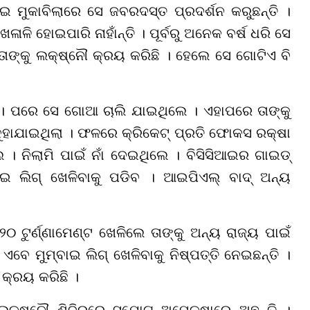
ୋଇ ମୁକାବିଲାରେ ସେ ଜବରଦସ୍ତ ପ୍ରଦର୍ଶନ କରୁଛନ୍ତି ।
 ହୋଇପାରି ନାହାଁନ୍ତି । ପୂର୍ବରୁ ଅନେକ ବର୍ଷ ଧରି ସେ
ତାଙ୍କୁ ଲକ୍ଷ୍ନୌ କ୍ରୟ କରିଛି । ହେଲେ ସେ ଗୋଟିଏ ବି
େ । ପରେ ସେ ଗୋଆ ଚାଲି ଯାଇଥିଲେ । ଏହାପରେ ତାଙ୍କୁ
 କୁହାଯାଇଥିଲା । ଫଳରେ କ୍ରିକେଟ୍ ପ୍ରତି ଫୋକସ ରକ୍ଷା
 । ନିଲାମି ପାଇଁ ନାଁ ଦେଇଥିଲେ । ବିସିସିଆଇର ଗାଇଡ୍
ାଇ ଲିଗ୍ ଖେଳିବାକୁ ପଡିବ । ଆଇପିଏଲ୍ ବାଦ୍ ଅନ୍ୟ
 ଟୁର୍ଣ୍ଣାମେଣ୍ଟ ଖେଳିଲେ ତାଙ୍କୁ ଅନ୍ୟ ରାଜ୍ୟ ପାଇଁ
 ଏବେ ମୁମ୍ବାଇ ଲିଗ୍ ଖେଳିବାକୁ ନିଷ୍ପତ୍ତି ନେଇଛନ୍ତି ।
 କ୍ରୟ କରିଛି ।
କ୍ଷ୍ନୌ ଶିବିରରେ ସୁଯୋଗ ଅପେକ୍ଷାରେ ଅଛନ୍ତି ।