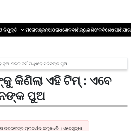
ଓ ନିଯୁକ୍ତି
ମନୋରଞ୍ଜନ
ଅପରାଧ
ଖେଳ
ବାଣିଜ୍ୟ
ରାଶିଫଳ
ବିଶେଷ
ପାଣିପାଗ
ବେ ନୂଆ ଦଳର ଜର୍ସି ପିନ୍ଧିବେ ସଚିନଙ୍କ ପୁଅ
ୁ କିଣିଲା ଏହି ଟିମ୍ : ଏବେ
ିନଙ୍କ ପୁଅ
 ସେ ଜବରଦସ୍ତ ପ୍ରଦର୍ଶନ କରୁଛନ୍ତି । ଏବେସୁଦ୍ଧା