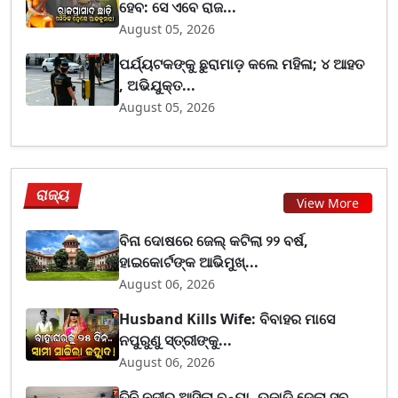
ହେବ: ସେ ଏବେ ରାଜ...
August 05, 2026
ପର୍ଯ୍ୟଟକଙ୍କୁ ଛୁରାମାଡ଼ କଲେ ମହିଳା; ୪ ଆହତ
, ଅଭିଯୁକ୍ତ...
August 05, 2026
ରାଜ୍ୟ
View More
ବିନା ଦୋଷରେ ଜେଲ୍ କଟିଲା ୨୨ ବର୍ଷ,
ହାଇକୋର୍ଟଙ୍କ ଆଭିମୁଖ୍...
August 06, 2026
Husband Kills Wife: ବିବାହର ମାସେ
ନପୁରୁଣୁ ସ୍ତ୍ରୀଙ୍କୁ...
August 06, 2026
ତିନି ନଦୀର ଆସିଲା ବନ୍ୟା, ଉଜାଡି ଦେଲା ସବୁ