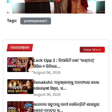
Tags:
prameyanews7
ମନୋରଞ୍ଜନ
View More
Lock Upp 2 : ରିଆଲିଟି ଶୋ’ ‘ଲକ୍‌ଅପ୍’
ସିଜିନ-୨ ଜିତିଲେ...
August 06, 2026
Sonakshi: ଅନୁଷ୍କାଙ୍କୁ ଅନଫଲୋ କଲେ
ସୋନାକ୍ଷୀ ସିହ୍ନା, ସ...
August 06, 2026
ଭାରତର ସବୁଠାରୁ ଦାମୀ ସେଲିବ୍ରିଟି ଶାହରୁଖ:
କେତେ ନମ୍ବର ସ...