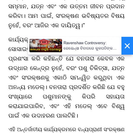
ସମ୍ମାନ, ଯତ୍ନ ଏବଂ ଏକ ଉତ୍ତମ ଜୀବନ ପ୍ରଦାନ
କରିବା। ଆମ ପାଇଁ, ସଂରକ୍ଷଣ ଭବିଷ୍ୟତର ବିଷୟ
ନୁହେଁ, ବରଂ ଆଜିର ଏକ ଦାୟିତ୍ୱ।"
କାର୍ଯ୍ୟକ୍ରମର ଆୟୋଜକ ଗ୍ଲୋବାଲ୍ ହ୍ୟୁମାନ୍
×
Ravenshaw Controversy:
ସୋସାଇଟି ଅନନ୍ତ ଅମ୍ବାନୀ ଏବଂ ବନତାରାକୁ
ରେଭେନ୍ସା ବିବାଦରେ କୁଳପତିଙ୍କ
ପ୍ରଥମ ପ୍ରତିକ୍ରିୟା- 'ଅନାବଶ୍ୟକ
ପ୍ରଶଂସା କରି କହିଛନ୍ତି ଯେ ବନତାରା କେବଳ ଏକ
ଥିଲା ଘଟଣା'
ଉଦ୍ଧାର କେନ୍ଦ୍ର ନୁହେଁ, ବରଂ ପଶୁ ଚିକିତ୍ସା, ଯତ୍ନ
ଏବଂ ସଂରକ୍ଷଣକୁ ଏକାଠି ସମନ୍ୱିତ କରୁଥିବା ଏକ
ଅନନ୍ୟ ମଡେଲ୍। ବନତାରା ପ୍ରଦର୍ଶିତ କରିଛି ଯେ ବହୁ
ସଂଖ୍ୟାରେ ପଶୁମାନଙ୍କୁ କିପରି ସହାୟତା
କରାଯାଇପାରିବ, ଏବଂ ଏହି ମଡେଲ୍ ଏବେ ବିଶ୍ୱ
ପାଇଁ ଏକ ଉଦାହରଣ ପାଲଟିଛି।
ଏହି ଅନ୍ତର୍ଜାତୀୟ କାର୍ଯ୍ୟକ୍ରମରେ ବନ୍ୟପ୍ରାଣୀ ସଂରକ୍ଷଣ