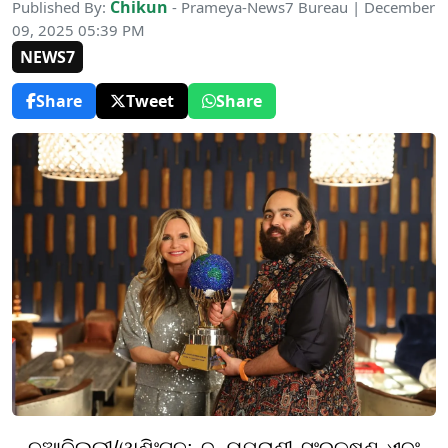
Chikun
Published By:
- Prameya-News7 Bureau | December
09, 2025 05:39 PM
NEWS7
Share
Tweet
Share
ନୂଆଦିଲ୍ଲୀ/ୱାଶିଂଟନ: ବନ୍ୟପ୍ରାଣୀ ସଂରକ୍ଷଣ ଏବଂ