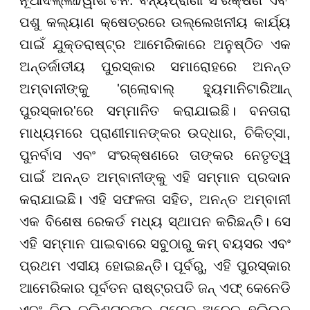
ପଶୁ କଲ୍ୟାଣ କ୍ଷେତ୍ରରେ ଉଲ୍ଲେଖନୀୟ କାର୍ଯ୍ୟ
ପାଇଁ ଯୁକ୍ତରାଷ୍ଟ୍ର ଆମେରିକାରେ ଅନୁଷ୍ଠିତ ଏକ
ଅନ୍ତର୍ଜାତୀୟ ପୁରସ୍କାର ସମାରୋହରେ ଅନନ୍ତ
ଅମ୍ବାନୀଙ୍କୁ 'ଗ୍ଲୋବାଲ୍ ହ୍ୟୁମାନିଟାରିଆନ୍
ପୁରସ୍କାର'ରେ ସମ୍ମାନିତ କରାଯାଇଛି। ବନତାରା
ମାଧ୍ୟମରେ ପ୍ରାଣୀମାନଙ୍କର ଉଦ୍ଧାର, ଚିକିତ୍ସା,
ପୁନର୍ବାସ ଏବଂ ସଂରକ୍ଷଣରେ ତାଙ୍କର ନେତୃତ୍ୱ
ପାଇଁ ଅନନ୍ତ ଅମ୍ବାନୀଙ୍କୁ ଏହି ସମ୍ମାନ ପ୍ରଦାନ
କରାଯାଇଛି। ଏହି ସଫଳତା ସହିତ, ଅନନ୍ତ ଅମ୍ବାନୀ
ଏକ ବିଶେଷ ରେକର୍ଡ ମଧ୍ୟ ସ୍ଥାପନ କରିଛନ୍ତି। ସେ
ଏହି ସମ୍ମାନ ପାଇବାରେ ସବୁଠାରୁ କମ୍ ବୟସର ଏବଂ
ପ୍ରଥମ ଏସୀୟ ହୋଇଛନ୍ତି। ପୂର୍ବରୁ, ଏହି ପୁରସ୍କାର
ଆମେରିକାର ପୂର୍ବତନ ରାଷ୍ଟ୍ରପତି ଜନ୍ ଏଫ୍ କେନେଡି
ଏବଂ ବିଲ୍ କ୍ଲିଣ୍ଟନଙ୍କ ସମେତ ଅନେକ ହଲିଉଡ୍