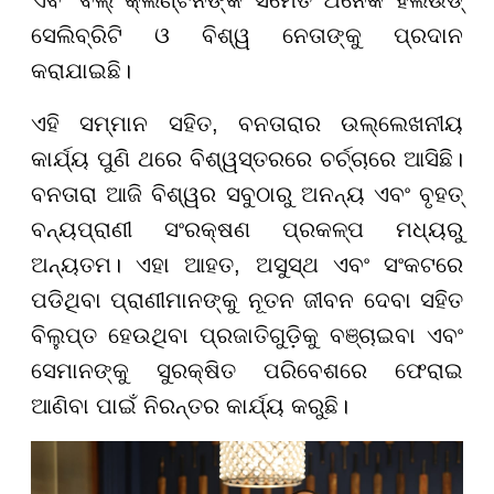
ସେଲିବ୍ରିଟି ଓ ବିଶ୍ୱ ନେତାଙ୍କୁ ପ୍ରଦାନ
କରାଯାଇଛି।
ଏହି ସମ୍ମାନ ସହିତ, ବନତାରାର ଉଲ୍ଲେଖନୀୟ
କାର୍ଯ୍ୟ ପୁଣି ଥରେ ବିଶ୍ୱସ୍ତରରେ ଚର୍ଚ୍ଚାରେ ଆସିଛି।
ବନତାରା ଆଜି ବିଶ୍ୱର ସବୁଠାରୁ ଅନନ୍ୟ ଏବଂ ବୃହତ୍
ବନ୍ୟପ୍ରାଣୀ ସଂରକ୍ଷଣ ପ୍ରକଳ୍ପ ମଧ୍ୟରୁ
ଅନ୍ୟତମ। ଏହା ଆହତ, ଅସୁସ୍ଥ ଏବଂ ସଂକଟରେ
ପଡିଥିବା ପ୍ରାଣୀମାନଙ୍କୁ ନୂତନ ଜୀବନ ଦେବା ସହିତ
ବିଲୁପ୍ତ ହେଉଥିବା ପ୍ରଜାତିଗୁଡ଼ିକୁ ବଞ୍ଚାଇବା ଏବଂ
ସେମାନଙ୍କୁ ସୁରକ୍ଷିତ ପରିବେଶରେ ଫେରାଇ
ଆଣିବା ପାଇଁ ନିରନ୍ତର କାର୍ଯ୍ୟ କରୁଛି।