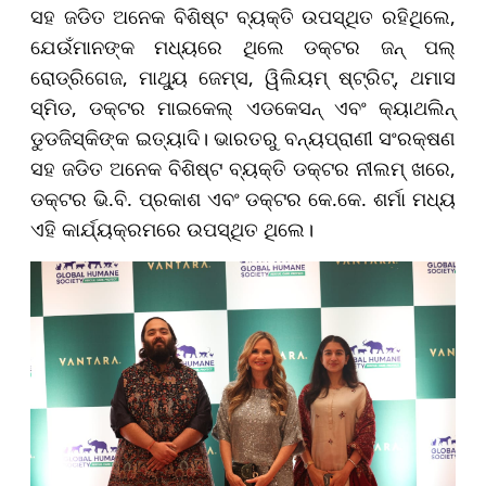
ସହ ଜଡିତ ଅନେକ ବିଶିଷ୍ଟ ବ୍ୟକ୍ତି ଉପସ୍ଥିତ ରହିଥିଲେ,
ଯେଉଁମାନଙ୍କ ମଧ୍ୟରେ ଥିଲେ ଡକ୍ଟର ଜନ୍ ପଲ୍
ରୋଡ୍ରିଗେଜ, ମାଥ୍ୟୁ ଜେମ୍ସ, ୱିଲିୟମ୍ ଷ୍ଟ୍ରିଟ୍, ଥମାସ
ସ୍ମିଡ, ଡକ୍ଟର ମାଇକେଲ୍ ଏଡକେସନ୍ ଏବଂ କ୍ୟାଥଲିନ୍
ଡୁଡଜିସ୍କିଙ୍କ ଇତ୍ୟାଦି। ଭାରତରୁ ବନ୍ୟପ୍ରାଣୀ ସଂରକ୍ଷଣ
ସହ ଜଡିତ ଅନେକ ବିଶିଷ୍ଟ ବ୍ୟକ୍ତି ଡକ୍ଟର ନୀଲମ୍ ଖରେ,
ଡକ୍ଟର ଭି.ବି. ପ୍ରକାଶ ଏବଂ ଡକ୍ଟର କେ.କେ. ଶର୍ମା ମଧ୍ୟ
ଏହି କାର୍ଯ୍ୟକ୍ରମରେ ଉପସ୍ଥିତ ଥିଲେ।