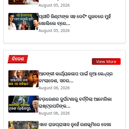
August 05, 2026
ପ୍ରୀତି ଜିଣ୍ଟାଙ୍କ ସହ ଡେଟିଂ ଗୁଜବରେ ମୁହଁ
ଖୋଲିଲେ ବ୍ରେ...
August 05, 2026
ବିଦେଶ
View More
ଆତଙ୍କୀ କାର୍ଯ୍ୟକଳାପ ପାଇଁ ନୂଆ କେନ୍ଦ୍ର
ବାଂଲାଦେଶ, ସତର...
August 06, 2026
ବଡ଼ଧରଣର ଦୁର୍ଘଟଣାରୁ ବର୍ତ୍ତିଲା ଆମେରିକା
ରାଷ୍ଟ୍ରପତିଙ୍କ...
August 06, 2026
ଏବେ ରାଜପ୍ରାସାଦ ନୁହେଁ ରଣଭୂମିରେ ଦେଖା