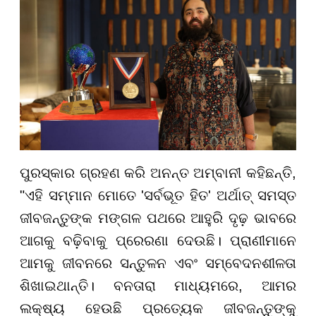
ପୁରସ୍କାର ଗ୍ରହଣ କରି ଅନନ୍ତ ଅମ୍ବାନୀ କହିଛନ୍ତି,
"ଏହି ସମ୍ମାନ ମୋତେ 'ସର୍ବଭୂତ ହିତ' ଅର୍ଥାତ୍ ସମସ୍ତ
ଜୀବଜନ୍ତୁଙ୍କ ମଙ୍ଗଳ ପଥରେ ଆହୁରି ଦୃଢ଼ ଭାବରେ
ଆଗକୁ ବଢ଼ିବାକୁ ପ୍ରେରଣା ଦେଉଛି। ପ୍ରାଣୀମାନେ
ଆମକୁ ଜୀବନରେ ସନ୍ତୁଳନ ଏବଂ ସମ୍ବେଦନଶୀଳତା
ଶିଖାଇଥାନ୍ତି। ବନତାରା ମାଧ୍ୟମରେ, ଆମର
ଲକ୍ଷ୍ୟ ହେଉଛି ପ୍ରତ୍ୟେକ ଜୀବଜନ୍ତୁଙ୍କୁ