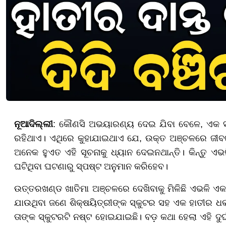
ନୂଆଦିଲ୍ଲୀ
: କୌଣସି ଅଭୟାରଣ୍ୟ ଦେଇ ଯିବା ବେଳେ, ଏକ ସୂଚ
ରହିଥାଏ। ଏଥିରେ କୁହାଯାଇଥାଏ ଯେ, ଉକ୍ତ ଅଞ୍ଚଳରେ ଜୀବଜନ୍ତ
ଅନେକ ହୁଏତ ଏହି ସୂଚନାକୁ ଧ୍ୟାନ ଦେଇନଥାନ୍ତି। କିନ୍ତୁ ଏଭ
ଘଟିଥିବା ଘଟଣାରୁ ସ୍ପଷ୍ଟ ଅନୁମାନ କରିହେବ।
ଉତ୍ତରଖଣ୍ଡ ଖାତିମା ଅଞ୍ଚଳରେ ଦେଖିବାକୁ ମିଳିଛି ଏଭଳି 
ଯାଉଥିବା ଜଣେ ଶିକ୍ଷୟିତ୍ରୀଙ୍କ ସ୍କୁଟର ସହ ଏକ ହାତୀର ଧକ
ତାଙ୍କ ସ୍କୁଟରଟି ନଷ୍ଟ ହୋଇଯାଇଛି। ବଡ଼ କଥା ହେଲା ଏହି ଦୁ