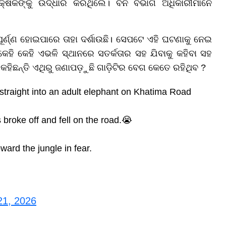
୍ଷକଙ୍କୁ ଉଦ୍ଧାର କରିଥିଲେ। ବନ ବିଭାଗ ଅଧିକାରୀମାନେ
ଣ୍ଣ ହୋଇପାରେ ତାହା ଦର୍ଶାଉଛି। ସେପଟେ ଏହି ଘଟଣାକୁ ନେଇ
 କେହି କେହି ଏଭଳି ସ୍ଥାନରେ ସତର୍କତାର ସହ ଯିବାକୁ କହିବା ସହ
କହିଛନ୍ତି ଏଥିରୁ ଜଣାପଡ଼ୁଛି ଗାଡ଼ିଟିର ବେଗ କେତେ ରହିଥିବ ?
straight into an adult elephant on Khatima Road
 broke off and fell on the road.😭
ard the jungle in fear.
21, 2026