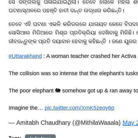
ସେ ଜଙ୍ଗଲକୁ ପଳାଇଯାଇଥିଲା। ତେବେ ଲୋକେ ମହିଳା ଶିକ
ଘଟଣାସ୍ଥଳରେ ପହଞ୍ଚି ହାତୀ ଦାନ୍ତ ଉଦ୍ଧାର କରିଛନ୍ତି।
ତେବେ ଏହି ଘଟଣା ଏଭଳି କରିଡରରେ ଯାତାୟତ କେତେ ବିପଦପୂର୍
ସୋସିଆଲ ମିଡିଆରେ ମିଶ୍ର ପ୍ରତିକ୍ରିୟା ଦେଖିବାକୁ ମିଳିଛି।
ଜୀବଜନ୍ତୁଙ୍କ ପ୍ରତି ଦୟାବାନ ହେବାକୁ କହିଛନ୍ତି । ଜଣେ ୟୁଜର 
#Uttarakhand
: A woman teacher crashed her Activa 
The collision was so intense that the elephant's tusks
The poor elephant 🐘 somehow got up & ran away tow
Imagine the…
pic.twitter.com/XmK5zeoy6p
— Amitabh Chaudhary (@MithilaWaaala)
May 
Tags: