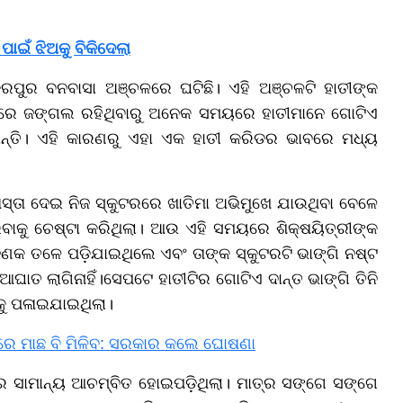
 ପାଇଁ ଝିଅକୁ ବିକିଦେଲା
ରପୁର ବନବାସା ଅଞ୍ଚଳରେ ଘଟିଛି। ଏହି ଅଞ୍ଚଳଟି ହାତୀଙ୍କ
ବରେ ଜଙ୍ଗଲ ରହିଥିବାରୁ ଅନେକ ସମୟରେ ହାତୀମାନେ ଗୋଟିଏ
ଥାନ୍ତି। ଏହି କାରଣରୁ ଏହା ଏକ ହାତୀ କରିଡର ଭାବରେ ମଧ୍ୟ
ରାସ୍ତା ଦେଇ ନିଜ ସ୍କୁଟରରେ ଖାତିମା ଅଭିମୁଖେ ଯାଉଥିବା ବେଳେ
ରିବାକୁ ଚେଷ୍ଟା କରିଥିଲା। ଆଉ ଏହି ସମୟରେ ଶିକ୍ଷୟିତ୍ରୀଙ୍କ
 ଜଣକ ତଳେ ପଡ଼ିଯାଇଥିଲେ ଏବଂ ତାଙ୍କ ସ୍କୁଟରଟି ଭାଙ୍ଗି ନଷ୍ଟ
ତ ଲାଗିନାହିଁ।ସେପଟେ ହାତୀଟିର ଗୋଟିଏ ଦାନ୍ତ ଭାଙ୍ଗି ତିନି
କୁ ପଳାଇଯାଇଥିଲା।
‌ରେ ମାଛ ବି ମିଳିବ: ସରକାର କଲେ ଘୋଷଣା
ାରେ ସାମାନ୍ୟ ଆଚମ୍ବିତ ହୋଇପଡ଼ିଥିଲା। ମାତ୍ର ସଙ୍ଗେ ସଙ୍ଗେ