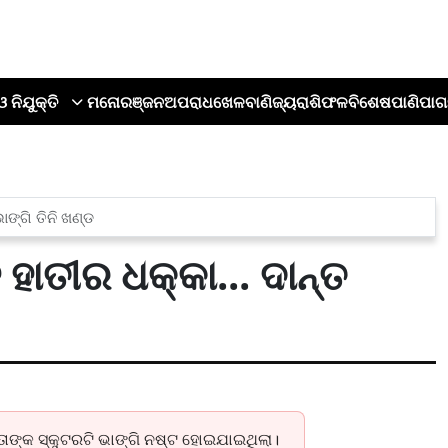
ଓ ନିଯୁକ୍ତି
ମନୋରଞ୍ଜନ
ଅପରାଧ
ଖେଳ
ବାଣିଜ୍ୟ
ରାଶିଫଳ
ବିଶେଷ
ପାଣିପାଗ
ାଙ୍ଗି ତିନି ଖଣ୍ଡ
ହାତୀର ଧକ୍କା... ଦାନ୍ତ
ାଙ୍କ ସ୍କୁଟରଟି ଭାଙ୍ଗି ନଷ୍ଟ ହୋଇଯାଇଥିଲା।