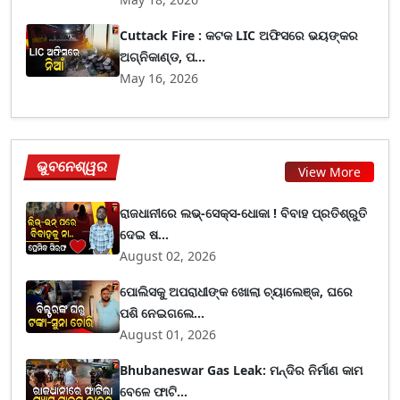
Cuttack Fire : କଟକ LIC ଅଫିସରେ ଭୟଙ୍କର
ଅଗ୍ନିକାଣ୍ଡ, ପ...
May 16, 2026
ଭୁବନେଶ୍ୱର
View More
ରାଜଧାନୀରେ ଲଭ୍-ସେକ୍ସ-ଧୋକା ! ବିବାହ ପ୍ରତିଶ୍ରୁତି
ଦେଇ ଷ...
August 02, 2026
ପୋଲିସକୁ ଅପରାଧୀଙ୍କ ଖୋଲା ଚ୍ୟାଲେଞ୍ଜ, ଘରେ
ପଶି ନେଇଗଲେ...
August 01, 2026
Bhubaneswar Gas Leak: ମନ୍ଦିର ନିର୍ମାଣ କାମ
ବେଳେ ଫାଟି...