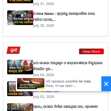
July 31, 2026
Crime News : ସ୍ତ୍ରୀକୁ ଆନାସ୍ଥେସିଆ ଦେଇ
ମାରିବା ଘଟଣା,...
July 30, 2026
ପୁରୀ
View More
ରଥ ଉପରେ ଅନଧିକୃତ ଓ ଛଦ୍ମବେଶୀଙ୍କ ବିରୁଦ୍ଧରେ
ନିଆଯିବ ଦୃଢ...
July 03, 2026
×
ମଝି ଆକାଶରେ ଦୋହଲିଲା Air India
Shree Jagannath Temple: ଶ୍ରୀମନ୍ଦିରରେ
ବିମାନ, ୧୨ ଜଣ ଆହତ -
ହେବ ବୈଷୟିକ ଯା...
PrameyaNews7
July 02, 2026
ଡ୍ରେନ୍ ଉପରେ ନିର୍ମାଣ ହୋଇଥିଲା ଘର, ପ୍ରଶାସନ