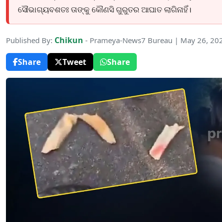
ସୌଭାଗ୍ୟବଶତଃ ତାଙ୍କୁ କୌଣସି ଗୁରୁତର ଆଘାତ ଲାଗିନାହିଁ।
Chikun
Published By:
- Prameya-News7 Bureau | May 26, 20
Share
Tweet
Share