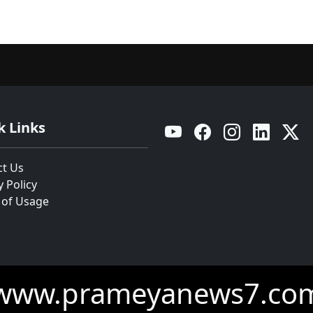
k Links
YouTube
Facebook
Instagram
Linkedin
Twitt
ct Us
y Policy
 of Usage
www.prameyanews7.co