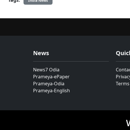
India News
News
Quic
News7 Odia
Conta
Prameya-ePaper
Privac
Prameya-Odia
Terms
Prameya-English