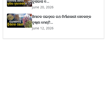
ବୁଲାଇଲା ବ...
June 20, 2026
ହିମାଚଳ ପଇଡ଼ରେ ରଥ ନିର୍ମାଣକାରୀ ସେବକଙ୍କ
ତୃଷ୍ଣା ମେଣ୍ଟି...
June 12, 2026