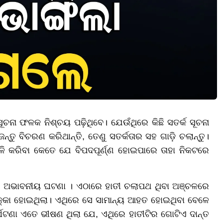
ନା ଫଳକ ନିଶ୍ଚୟ ପଢ଼ିଥିବେ। ଯେଉଁଥିରେ କିଛି ସତର୍କ ସୂଚନା
ୁ ବିଚରଣ କରିଥାନ୍ତି, ତେଣୁ ସତର୍କତାର ସହ ଗାଡ଼ି ଚଲାନ୍ତୁ।
ଳି କରିବା କେତେ ଯେ ବିପଦପୂର୍ଣ୍ଣ ହୋଇପାରେ ତାହା ନିକଟରେ
ଏକ ଅଭାବନୀୟ ଘଟଣା । ଏଠାରେ ହାତୀ ଚଲାପଥ ଥିବା ଅଞ୍ଚଳରେ
୍କା ହୋଇଥିଲା। ଏଥିରେ ସେ ସାମାନ୍ୟ ଆହତ ହୋଇଥିବା ବେଳେ
ର୍ଘଟଣା ଏତେ ଭୀଷଣ ଥିଲା ଯେ, ଏଥିରେ ହାତୀଟିର ଗୋଟିଏ ଦାନ୍ତ