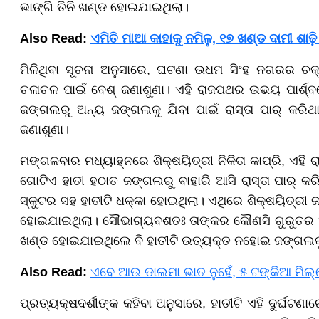
ଭାଙ୍ଗି ତିନି ଖଣ୍ଡ ହୋଇଯାଇଥିଲା।
Also Read:
ଏମିତି ମାଆ କାହାକୁ ନମିଳୁ, ୧୭ ଖଣ୍ଡ ଦାମୀ ଶାଢ଼ି
ମିଳିଥିବା ସୂଚନା ଅନୁସାରେ, ଘଟଣା ଉଧମ ସିଂହ ନଗରର ଚକ୍
ଚଳାଚଳ ପାଇଁ ବେଶ୍ ଜଣାଶୁଣା। ଏହି ରାଜପଥର ଉଭୟ ପାର୍ଶ୍
ଜଙ୍ଗଲରୁ ଅନ୍ୟ ଜଙ୍ଗଲକୁ ଯିବା ପାଇଁ ରାସ୍ତା ପାର୍ କରି
ଜଣାଶୁଣା।
ମଙ୍ଗଳବାର ମଧ୍ୟାହ୍ନରେ ଶିକ୍ଷୟିତ୍ରୀ ନିକିତା କାପ୍ରି, ଏହି 
ଗୋଟିଏ ହାତୀ ହଠାତ ଜଙ୍ଗଲରୁ ବାହାରି ଆସି ରାସ୍ତା ପାର୍ କ
ସ୍କୁଟର ସହ ହାତୀଟି ଧକ୍କା ହୋଇଥିଲା। ଏଥିରେ ଶିକ୍ଷୟିତ୍ରୀ
ହୋଇଯାଇଥିଲା। ସୌଭାଗ୍ୟବଶତଃ ତାଙ୍କର କୌଣସି ଗୁରୁତର ଆଘା
ଖଣ୍ଡ ହୋଇଯାଇଥିଲେ ବି ହାତୀଟି ଉତ୍ୟକ୍ତ ନହୋଇ ଜଙ୍ଗଲ
Also Read:
ଏବେ ଆଉ ଡାଲମା ଭାତ ନୁହେଁ, ୫ ଟଙ୍କିଆ ମିଲ୍
ପ୍ରତ୍ୟକ୍ଷଦର୍ଶୀଙ୍କ କହିବା ଅନୁସାରେ, ହାତୀଟି ଏହି ଦୁର୍ଘଟଣ