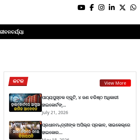
ଜୀବନଚର୍ଯ୍ୟା
କଟକ
View More
ପାଠ୍ୟପୁସ୍ତକ ତ୍ରୁଟି, ୪ ଜଣ ବରିଷ୍ଠ ଅଧିକାରୀ
ହାଇକୋର୍ଟଙ୍...
July 21, 2026
ପ୍ରଧାନମନ୍ତ୍ରୀଙ୍କ ଅପିଲ୍‌ର ପ୍ରଭାବ, ସାଇକେଲ୍‌ରେ
ହାଇକୋର...
May 18, 2026