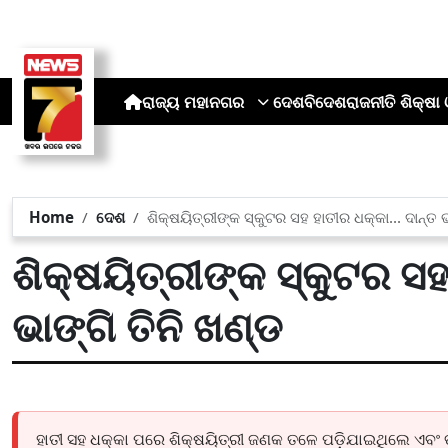
ରାଜ୍ୟ
ମହାନଗର
ଦେଶ
ବିଦେଶ
ରାଜନୀତି
ଶିକ୍ଷା 
Home
ଦେଶ
ଶିକ୍ଷୟିତ୍ରୀଙ୍କ ସ୍କୁଟର ସହ ହାତୀର ଧକ୍କା... ଦାନ୍ତ ଭ
ଶିକ୍ଷୟିତ୍ରୀଙ୍କ ସ୍କୁଟର ସହ 
ଭାଙ୍ଗି ତିନି ଖଣ୍ଡ
ହାତୀ ସହ ଧକ୍କା ପରେ ଶିକ୍ଷୟିତ୍ରୀ ଜଣକ ତଳେ ପଡ଼ିଯାଇଥିଲେ ଏବଂ ତ