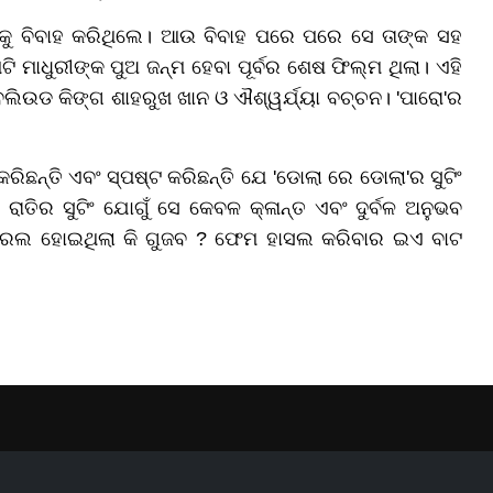
ଙ୍କୁ ବିବାହ କରିଥିଲେ। ଆଉ ବିବାହ ପରେ ପରେ ସେ ତାଙ୍କ ସହ
ାଧୁରୀଙ୍କ ପୁଅ ଜନ୍ମ ହେବା ପୂର୍ବର ଶେଷ ଫିଲ୍ମ ଥିଲା। ଏହି
ବଲିଉଡ କିଙ୍ଗ ଶାହରୁଖ ଖାନ ଓ ଐଶ୍ୱର୍ଯ୍ୟା ବଚ୍ଚନ। 'ପାରୋ'ର
 କରିଛନ୍ତି ଏବଂ ସ୍ପଷ୍ଟ କରିଛନ୍ତି ଯେ 'ଡୋଲା ରେ ଡୋଲା'ର ସୁଟିଂ
ାତିର ସୁଟିଂ ଯୋଗୁଁ ସେ କେବଳ କ୍ଳାନ୍ତ ଏବଂ ଦୁର୍ବଳ ଅନୁଭବ
ାଇରଲ ହୋଇଥିଲା କି ଗୁଜବ ? ଫେମ ହାସଲ କରିବାର ଇଏ ବାଟ