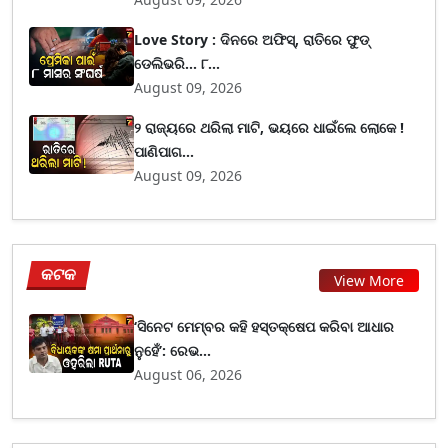
Love Story : ଦିନରେ ଅଫିସ୍, ରାତିରେ ଫୁଡ୍
ଡେଲିଭରି... ୮...
August 09, 2026
୨ ରାଜ୍ୟରେ ଥରିଲା ମାଟି, ଭୟରେ ଧାଇଁଲେ ଲୋକେ !
ପାଣିପାଗ...
August 09, 2026
କଟକ
View More
‘ସିନେଟ ମେମ୍ବର କହି ହସ୍ତକ୍ଷେପ କରିବା ଆଧାର
ନୁହେଁ’: ରେଭ...
August 06, 2026