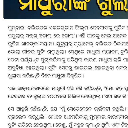
ମୁମ୍ବାଇ: ବଲିଉଡର ଏଭରଗ୍ରୀନ ଫିଲ୍ମ 'ଦେବଦାସ'କୁ ପୂରିବ ୨୫
ପପୁଲାର୍ ସଙ୍ଗ୍ 'ଡୋଲା ରେ ଡୋଲା'। ଏହି ଗୀତକୁ ନେଇ ଅନେକ ଚ
ରୁବିନା ଖାନଙ୍କ ବୟାନ। ୟୁଟ୍ୟୁବ୍ ଚ୍ୟାନେଲ୍ ବଲିଉଡ ଠିକା
ଡୋଲା ଗୀତର ସୁଟିଂ ଚାଲୁଥିଲା। ସେଥିରେ ମାଧୁରୀ ମ୍ୟାଡମ୍ ବୁଲ
୧୦ଟା ପର୍ଯ୍ୟନ୍ତ ସୁଟ୍ କରିବାକୁ ପଡିଥିଲା କାରଣ ମାଧୁରୀ ଚାରି 
ଅସୁବିଧା ହେଉଥିଲା। ସୁଟିଂ ସେଟରୁ ଭାଇରଲ ହୋଇଥିବା ଖବର 
ଖୁଲାସା କରିଛନ୍ତି ନିଜେ ମାଧୁରୀ ଦିକ୍ଷିତ।
ଏକ ସାକ୍ଷାତକାରରେ ମାଧୁରୀ ହସି ହସି କହିଛନ୍ତି, "ମୋ ବଡ଼ 
ଦେବଦାସ ୧୨ ଜୁଲାଇ ୨୦୦୨ରେ ରିଲିଜ ହୋଇଥିଲା। ଏହା ସତ କି 
ସେ ଆହୁରି କହିଛନ୍ତି, ଯେ "ମୁଁ ସେତେବେଳେ ଗର୍ଭବତୀ ନଥିଲି।
ଟ୍ରାଭେଲ କରୁଥିଲି। ମୋତେ ଆମେରିକାରୁ ମୁମ୍ବାଇ ବାରମ୍ବାର 
ସୁଟିଂ ରାତିରେ ହେଉଥିଲା। ତେଣୁ, ମୁଁ ବହୁତ କ୍ଳାନ୍ତ ଥିଲି ଏବଂ ଟି