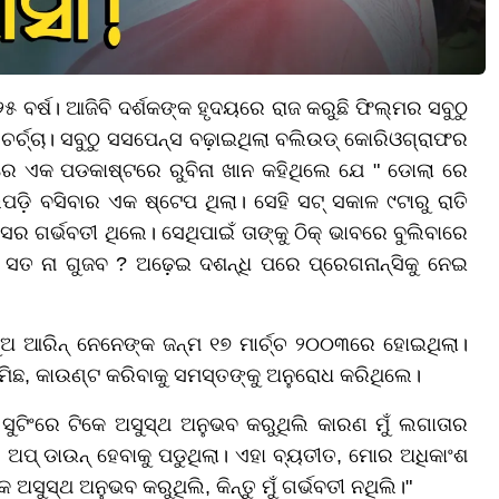
 ବର୍ଷ। ଆଜିବି ଦର୍ଶକଙ୍କ ହୃଦୟରେ ରାଜ କରୁଛି ଫିଲ୍ମର ସବୁଠୁ
ର୍ଚ୍ଚା। ସବୁଠୁ ସସପେନ୍ସ ବଢ଼ାଇଥିଲା ବଲିଉଡ୍ କୋରିଓଗ୍ରାଫର
ନାରେ ଏକ ପଡକାଷ୍ଟରେ ରୁବିନା ଖାନ କହିଥିଲେ ଯେ " ଡୋଲା ରେ
ିପଡ଼ି ବସିବାର ଏକ ଷ୍ଟେପ ଥିଲା। ସେହି ସଟ୍ ସକାଳ ୯ଟାରୁ ରାତି
ମାସର ଗର୍ଭବତୀ ଥିଲେ। ସେଥିପାଇଁ ତାଙ୍କୁ ଠିକ୍ ଭାବରେ ବୁଲିବାରେ
ସତ ନା ଗୁଜବ ? ଅଢ଼େଇ ଦଶନ୍ଧି ପରେ ପ୍ରେଗନାନ୍ସିକୁ ନେଇ
ପୁଅ ଆରିନ୍ ନେନେଙ୍କ ଜନ୍ମ ୧୭ ମାର୍ଚ୍ଚ ୨୦୦୩ରେ ହୋଇଥିଲା।
ମିଛ, କାଉଣ୍ଟ କରିବାକୁ ସମସ୍ତଙ୍କୁ ଅନୁରୋଧ କରିଥିଲେ।
 ସୁଟିଂରେ ଟିକେ ଅସୁସ୍ଥ ଅନୁଭବ କରୁଥିଲି କାରଣ ମୁଁ ଲଗାତାର
ଅପ୍ ଡାଉନ୍ ହେବାକୁ ପଡୁଥିଲା। ଏହା ବ୍ୟତୀତ, ମୋର ଅଧିକାଂଶ
କେ ଅସୁସ୍ଥ ଅନୁଭବ କରୁଥିଲି, କିନ୍ତୁ ମୁଁ ଗର୍ଭବତୀ ନଥିଲି।"