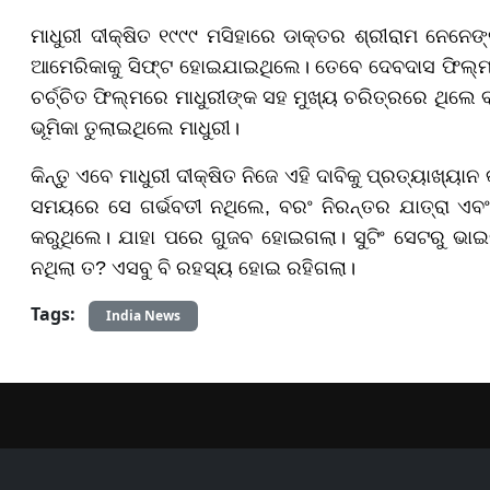
ମାଧୁରୀ ଦୀକ୍ଷିତ ୧୯୯୯ ମସିହାରେ ଡାକ୍ତର ଶ୍ରୀରାମ ନେନେ
ଆମେରିକାକୁ ସିଫ୍ଟ ହୋଇଯାଇଥିଲେ। ତେବେ ଦେବଦାସ ଫିଲ୍ମଟି ମ
ଚର୍ଚ୍ଚିତ ଫିଲ୍ମରେ ମାଧୁରୀଙ୍କ ସହ ମୁଖ୍ୟ ଚରିତ୍ରରେ ଥିଲେ 
ଭୂମିକା ତୁଲାଇଥିଲେ ମାଧୁରୀ।
କିନ୍ତୁ ଏବେ ମାଧୁରୀ ଦୀକ୍ଷିତ ନିଜେ ଏହି ଦାବିକୁ ପ୍ରତ୍ୟାଖ୍ୟାନ
ସମୟରେ ସେ ଗର୍ଭବତୀ ନଥିଲେ, ବରଂ ନିରନ୍ତର ଯାତ୍ରା ଏବଂ ର
କରୁଥିଲେ। ଯାହା ପରେ ଗୁଜବ ହୋଇଗଲା। ସୁଟିଂ ସେଟରୁ ଭ
ନଥିଲା ତ? ଏସବୁ ବି ରହସ୍ୟ ହୋଇ ରହିଗଲା।
Tags:
India News