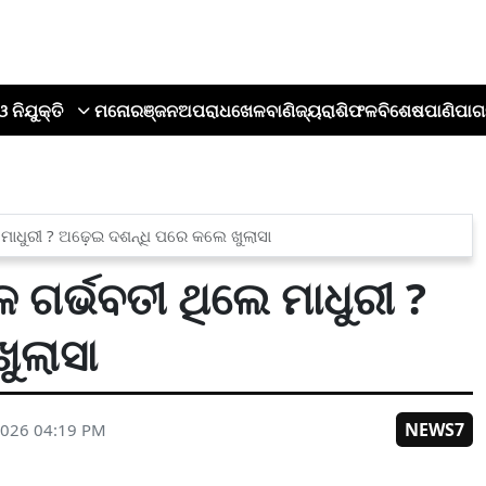
ଓ ନିଯୁକ୍ତି
ମନୋରଞ୍ଜନ
ଅପରାଧ
ଖେଳ
ବାଣିଜ୍ୟ
ରାଶିଫଳ
ବିଶେଷ
ପାଣିପାଗ
 ମାଧୁରୀ ? ଅଢ଼େଇ ଦଶନ୍ଧି ପରେ କଲେ ଖୁଲାସା
େ ଗର୍ଭବତୀ ଥିଲେ ମାଧୁରୀ ?
ୁଲାସା
NEWS7
2026 04:19 PM