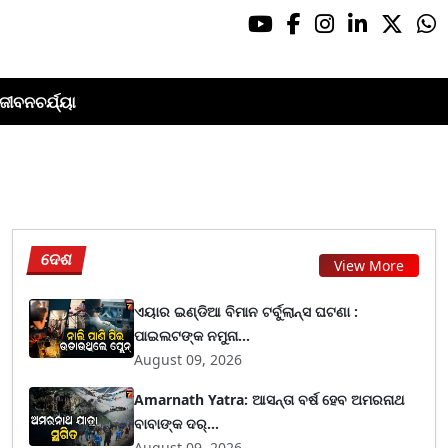
ଜୀବନଚର୍ଯ୍ୟା
ଦେଶ
View More
ଏୟାର ଇଣ୍ଡିଆ ବିମାନ ଟର୍ବୁଲାନ୍ସ ଘଟଣା :
ପାଇଲଟଙ୍କ ନମୁନା...
August 09, 2026
Amarnath Yatra: ଆସନ୍ତା ବର୍ଷ ହେବ ଅମରନାଥ
ବାବାଙ୍କ ଦର୍...
August 09, 2026