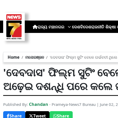
ରାଜ୍ୟ
ମହାନଗର
ଦେଶ
ବିଦେଶ
ରାଜନୀତି
ଶିକ୍ଷା 
Home
ମନୋରଞ୍ଜନ
'ଦେବଦାସ' ଫିଲ୍ମ ସୁଟିଂ ବେଳେ ଗର୍ଭବତୀ ଥିଲେ
'ଦେବଦାସ' ଫିଲ୍ମ ସୁଟିଂ ବେଳ
ଅଢ଼େଇ ଦଶନ୍ଧି ପରେ କଲେ ଖ
Chandan
Published By:
- Prameya-News7 Bureau | June 02, 
Share
Tweet
Share