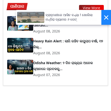
ପାଣିପାଗ
View More
×
ବ୍ରାହ୍ମଣୀରେ ଆସିବ ବନ୍ୟା ! ଖୋଲିଲା
୧୪ ତାରିଖ ଯାଏ ବର୍ଷା ସମ୍ଭାବନା, ଚେତାବନୀ ଦେଲା
ମନ୍ଦିରା ଡ୍ୟାମର ୬ ଗେଟ୍
ପାଣିପାଗ...
August 08, 2026
Heavy Rain Alert : ଲାଗି ରହିବ ଲଘୁଚାପ ବର୍ଷା, ୧୭
ଜିଲ୍...
August 08, 2026
Odisha Weather: ୨ ଦିନ ରାଜ୍ୟର ଅନେକ
ସ୍ଥାନରେ ପ୍ରବଳରୁ...
August 07, 2026