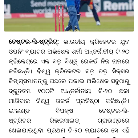
ଚେଷ୍ଟର-ଲି-ଷ୍ଟ୍ରିଟ୍:
ଭାରତୀୟ କ୍ରିକେଟର ଯୁବ
ଓପନିଂ ବ୍ୟାଟର ଅଭିଷେକ ଶର୍ମା ଅନ୍ତର୍ଜାତୀୟ ଟି-୨୦
କ୍ରିକେଟ୍ରେ ଏକ ବଡ଼ ବିଶ୍ୱ ରେକର୍ଡ ନିଜ ନାମରେ
କରିଛନ୍ତି। ବିଶ୍ୱ କ୍ରିକେଟର ବଡ଼ ବଡ଼ ସିକ୍ସର
କିଙ୍ଗ୍ସମାନଙ୍କୁ ପଛରେ ପକାଇ ଅଭିଷେକ ସବୁଠାରୁ
ଦ୍ରୁତତମ ୧୦୦ଟି ଆନ୍ତର୍ଜାତୀୟ ଟି-୨୦ ଛକା
ମାରିବାର ବିଶ୍ୱ ରକର୍ଡ ପ୍ରତିଷ୍ଠା କରିଛନ୍ତି।
ଇଂଲଣ୍ଡ ବିପକ୍ଷ ଚେଷ୍ଟର-ଲି-
ଷ୍ଟ୍ରିଟର ରିଭରସାଇଡ୍ ଗ୍ରାଉଣ୍ଡରେ
ଖେଳାଯାଉଥିବା ପ୍ରଥମ ଟି-୨୦ ମ୍ୟାଚରେ ସେ ଏହି