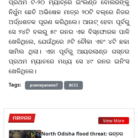
ପ୍ରଥମ ଟି-୨୦ ମ୍ୟାଚ୍ରେ ଇଂଲଣ୍ଡ ବୋଲରଙ୍କୁ
ନିର୍ଧୁମ ଛେଚି ଅଭିଷେକ ମାତ୍ର ୨୦ଟି ବଲ୍ରେ ନିଜର
ଅର୍ଦ୍ଧଶତକ ପୂରଣ କରିଥିଲେ। ଆଉଟ୍ ହେବା ପୂର୍ବରୁ
ସେ ୨୪ଟି ବଲରୁ ୫୯ ରନର ଏକ ବିସ୍ଫୋରକ ପାଳି
ଖେଳିଥିଲେ, ଯେଉଁଥିରେ ୬ଟି ଚୌକା ଏବଂ ୪ଟି ଛକା
ସାମିଲ ଥିଲା। ଏହା ପୂର୍ବରୁ ଆୟରଲାଣ୍ଡ ଗସ୍ତର
ପ୍ରଥମ ମ୍ୟାଚରେ ମଧ୍ୟ ସେ ୪୯ ରନର ଇନିଂସ
ଖେଳିଥିଲେ।
Tags:
prameyanews7
BCCI
ମହାନଗର
View More
North Odisha flood threat: ଉତ୍ତର