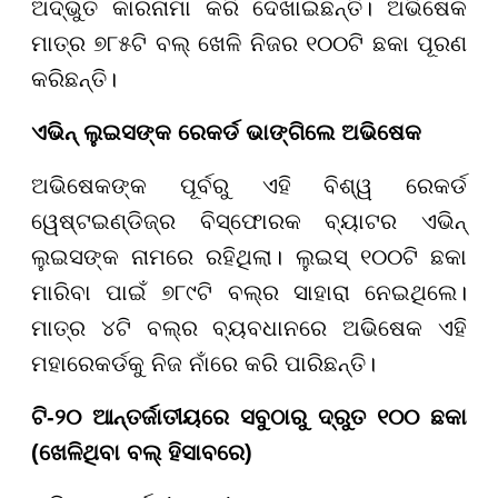
ଅଦ୍ଭୁତ କାରନାମା କରି ଦେଖାଇଛନ୍ତି। ଅଭିଷେକ
ମାତ୍ର ୭୮୫ଟି ବଲ୍ ଖେଳି ନିଜର ୧୦୦ଟି ଛକା ପୂରଣ
କରିଛନ୍ତି।
ଏଭିନ୍ ଲୁଇସଙ୍କ ରେକର୍ଡ ଭାଙ୍ଗିଲେ ଅଭିଷେକ
ଅଭିଷେକଙ୍କ ପୂର୍ବରୁ ଏହି ବିଶ୍ୱ ରେକର୍ଡ
ୱେଷ୍ଟଇଣ୍ଡିଜ୍ର ବିସ୍ଫୋରକ ବ୍ୟାଟର ଏଭିନ୍
ଲୁଇସଙ୍କ ନାମରେ ରହିଥିଲା। ଲୁଇସ୍ ୧୦୦ଟି ଛକା
ମାରିବା ପାଇଁ ୭୮୯ଟି ବଲ୍ର ସାହାରା ନେଇଥିଲେ।
ମାତ୍ର ୪ଟି ବଲ୍ର ବ୍ୟବଧାନରେ ଅଭିଷେକ ଏହି
ମହାରେକର୍ଡକୁ ନିଜ ନାଁରେ କରି ପାରିଛନ୍ତି।
ଟି-୨୦ ଆନ୍ତର୍ଜାତୀୟରେ ସବୁଠାରୁ ଦ୍ରୁତ ୧୦୦ ଛକା
(ଖେଳିଥିବା ବଲ୍ ହିସାବରେ)