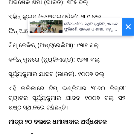
ଅଭିଷେକ ଶର୍ମା (ଭାରତ): ୭୮୫ ବଲ୍
ଏଭିନ୍ ଲୁଇସ୍ (ୱେଷ୍ଟଇଣ୍ଡିଜ୍): ୭୮୯ ବଲ୍
×
ବୈତରଣୀରେ ସ୍ଥିତି ସୁଧୁରିନି, ଏପଟେ
ଫୁଲିଲାଣି ସାଳନ୍ଦୀ ଓ ଶାଖା, ବଢ଼ୁଛି
ଫିନ୍ ଆଲେନ୍ (ନ୍ୟୁଜିଲାଣ୍ଡ): ୮୭୧ ବଲ୍
ବନ୍ୟା ଭୟ
ଟିମ୍ ଡେଭିଡ୍ (ଅଷ୍ଟ୍ରେଲିଆ): ୯୩୧ ବଲ୍
କଲିନ୍ ମୁନରୋ (ନ୍ୟୁଜିଲାଣ୍ଡ): ୯୬୩ ବଲ୍
ସୂର୍ଯ୍ୟକୁମାର ଯାଦବ (ଭାରତ): ୧୦୦୭ ବଲ୍
ଏହି ତାଲିକାରେ ଟିମ୍ ଇଣ୍ଡିଆର ‘୩୬୦ ଡିଗ୍ରୀ’
ବ୍ୟାଟର ସୂର୍ଯ୍ୟକୁମାର ଯାଦବ ୧୦୦୭ ବଲ୍ ସହ
ଷଷ୍ଠ ସ୍ଥାନରେ ରହିଛନ୍ତି।
ମାତ୍ର ୨୦ ବଲରେ ଧମାକାଦାର ଅର୍ଦ୍ଧଶତକ