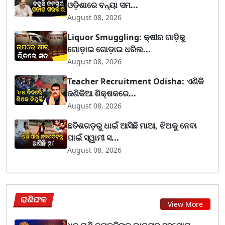
ଓଡ଼ିଶାରେ ବନ୍ୟା ସମ...
August 08, 2026
Liquor Smuggling: କ୍ଷୀର ଗାଡ଼ିକୁ
ଗୋଡ଼ାଇ ଗୋଡ଼ାଇ ଧରିଲ...
August 08, 2026
Teacher Recruitment Odisha: ଏଣିକି
ଜଣିକିଆ ଶିକ୍ଷକରେ...
August 08, 2026
ଛତିଶଗଡ଼ରୁ ଧାଇଁ ଆସିଛି ମାଆ, ଝିଅକୁ ନେବା
ପାଇଁ ସ୍ୱାମୀ ସ...
August 08, 2026
ରାଶିଫଳ
View More