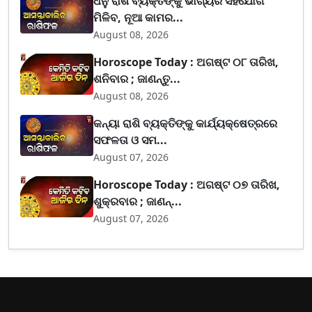
ଧନୁ ରାଶି ବ୍ୟକ୍ତିଙ୍କୁ ଭାଗ୍ୟର ସହଯୋଗ
ମିଳିବ, ନୂଆ କାମର...
August 08, 2026
Horoscope Today : ଅଗଷ୍ଟ ୦୮ ତାରିଖ,
ଶନିବାର ; ଜାଣନ୍ତୁ...
August 08, 2026
କନ୍ୟା ରାଶି ବ୍ୟକ୍ତିଙ୍କୁ କାର୍ଯ୍ୟକ୍ଷେତ୍ରରେ
ସଫଳତା ଓ ସମ...
August 07, 2026
Horoscope Today : ଅଗଷ୍ଟ ୦୭ ତାରିଖ,
ଶୁକ୍ରବାର ; ଜାଣନ୍...
August 07, 2026