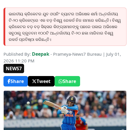
ଭାରତୀୟ କ୍ରିକେଟର ଯୁବ ଓପନିଂ ବ୍ୟାଟର ଅଭିଷେକ ଶର୍ମା ଅନ୍ତର୍ଜାତୀୟ
ଟି-୨୦ କ୍ରିକେଟ୍ରେ ଏକ ବଡ଼ ବିଶ୍ୱ ରେକର୍ଡ ନିଜ ନାମରେ କରିଛନ୍ତି। ବିଶ୍ୱ
କ୍ରିକେଟର ବଡ଼ ବଡ଼ ସିକ୍ସର କିଙ୍ଗ୍ସମାନଙ୍କୁ ପଛରେ ପକାଇ ଅଭିଷେକ
ସବୁଠାରୁ ଦ୍ରୁତତମ ୧୦୦ଟି ଆନ୍ତର୍ଜାତୀୟ ଟି-୨୦ ଛକା ମାରିବାର ବିଶ୍ୱ
ରକର୍ଡ ପ୍ରତିଷ୍ଠା କରିଛନ୍ତି।
Deepak
Published By:
- Prameya-News7 Bureau | July 01,
2026 11:20 PM
NEWS7
Share
Tweet
Share