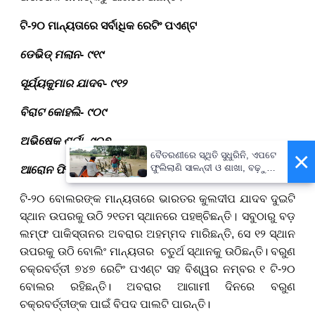
ଟି-୨୦ ମାନ୍ୟତାରେ ସର୍ବାଧିକ ରେଟିଂ ପଏଣ୍ଟ
ଡେଭିଡ୍ ମଲାନ- ୯୧୯
ସୂର୍ଯ୍ୟକୁମାର ଯାଦବ- ୯୧୨
ବିରାଟ କୋହଲି- ୯୦୯
ଅଭିଷେକ ଶର୍ମା- ୯୦୭
×
ବୈତରଣୀରେ ସ୍ଥିତି ସୁଧୁରିନି, ଏପଟେ
ଫୁଲିଲାଣି ସାଳନ୍ଦୀ ଓ ଶାଖା, ବଢ଼ୁଛି
ଆରୋନ ଫିଞ୍ଚ- ୯୦୪
ବନ୍ୟା ଭୟ
ଟି-୨୦ ବୋଲରଙ୍କ ମାନ୍ୟତାରେ ଭାରତର କୁଲଦୀପ ଯାଦବ ଦୁଇଟି
ସ୍ଥାନ ଉପରକୁ ଉଠି
୨୧
ତମ ସ୍ଥାନରେ ପହଞ୍ଚିଛନ୍ତି
।
ସବୁଠାରୁ ବଡ଼
ଲମ୍ଫ ପାକିସ୍ତାନର ଅବରାର ଅହମ୍ମଦ
ମାରିଛନ୍ତି, ସେ ୧୨
ସ୍ଥାନ
ଉପରକୁ ଉଠି
ବୋଲିଂ ମାନ୍ୟତାର
ଚତୁର୍ଥ
ସ୍ଥାନକୁ ଉଠିଛନ୍ତି
। ବରୁଣ
ଚକ୍ରବର୍ତ୍ତୀ
୭୪୭ ରେଟିଂ ପଏଣ୍ଟ ସହ
ବିଶ୍ୱର ନମ୍ବର
୧
ଟି-
୨୦
ବୋଲର ରହିଛନ୍ତି
। ଅବରାର ଆଗାମୀ ଦିନରେ ବରୁଣ
ଚକ୍ରବର୍ତ୍ତୀଙ୍କ ପାଇଁ ବିପଦ ପାଲଟି ପାରନ୍ତି।