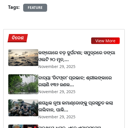
Tags:
FEATURE
ବିଦେଶ
View More
କଙ୍ଗୋରେ ବଡ଼ ଦୁର୍ଘଟଣା; ସମୁଦ୍ରରେ ଡଙ୍ଗା
ଓଲଟି ୨୦ ମୃତ,...
November 29, 2025
ବାତ୍ୟା ‘ଡିଟଓ୍ବା’ ପ୍ରଭାବ; ଶ୍ରୀଲଙ୍କାରେ
ଗଲାଣି ୧୩୨ ଜଣକ...
November 29, 2025
ଶତାଧିକ ନୂଆ କମାଣ୍ଡୋଙ୍କୁ ପ୍ରସ୍ତୁତ କଲା
ତାଲିବାନ, ପାକି...
November 29, 2025