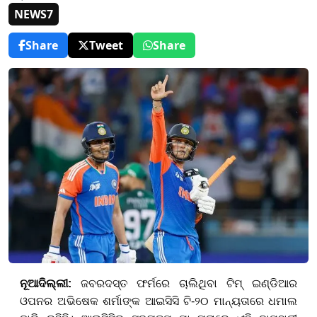
NEWS7
Share
Tweet
Share
ନୂଆଦିଲ୍ଲୀ:
ଜବରଦସ୍ତ ଫର୍ମରେ ଚାଲିଥିବା ଟିମ୍ ଇଣ୍ଡିଆର
ଓପନର ଅଭିଷେକ ଶର୍ମାଙ୍କ ଆଇସିସି ଟି-୨୦ ମାନ୍ୟତାରେ ଧମାଲ