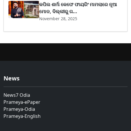
କପିଲ ଶର୍ମା କେଫେ ଫାୟରିଂ ମାମଲାରେ ନୂଆ
ମୋଡ, ଦିଲ୍ଲୀରୁ ଗ...
November 28, 2025
News
News7 Odia
Prameya-ePaper
Prameya-Odia
Prameya-English