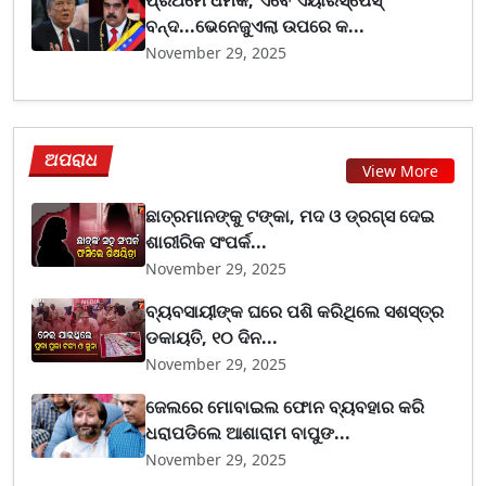
ପ୍ରଥମେ ଧମକ, ଏବେ ଏୟାରସ୍ପେସ୍
ବନ୍ଦ...ଭେନେଜୁଏଲା ଉପରେ କ...
November 29, 2025
ଅପରାଧ
View More
ଛାତ୍ରମାନଙ୍କୁ ଟଙ୍କା, ମଦ ଓ ଡ୍ରଗ୍ସ ଦେଇ
ଶାରୀରିକ ସଂପର୍କ...
November 29, 2025
ବ୍ୟବସାୟୀଙ୍କ ଘରେ ପଶି କରିଥିଲେ ସଶସ୍ତ୍ର
ଡକାୟତି, ୧୦ ଦିନ...
November 29, 2025
ଜେଲରେ ମୋବାଇଲ ଫୋନ ବ୍ୟବହାର କରି
ଧରାପଡିଲେ ଆଶାରାମ ବାପୁଙ...
November 29, 2025