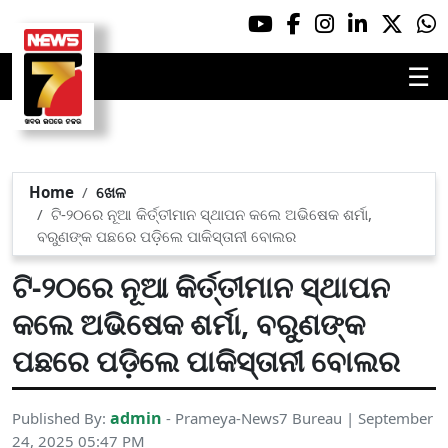
☰
Home
ଖେଳ
ଟି-୨୦ରେ ନୂଆ କିର୍ତ୍ତୀମାନ ସ୍ଥାପନ କଲେ ଅଭିଷେକ ଶର୍ମା,
ବରୁଣଙ୍କ ପଛରେ ପଡ଼ିଲେ ପାକିସ୍ତାନୀ ବୋଲର
ଟି-୨୦ରେ ନୂଆ କିର୍ତ୍ତୀମାନ ସ୍ଥାପନ
କଲେ ଅଭିଷେକ ଶର୍ମା, ବରୁଣଙ୍କ
ପଛରେ ପଡ଼ିଲେ ପାକିସ୍ତାନୀ ବୋଲର
admin
Published By:
- Prameya-News7 Bureau | September
24, 2025 05:47 PM