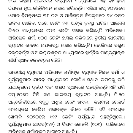
ଜାରି ରହିଛି। ଆଇସିସିର ସଦ୍ୟତମ ମାନ୍ୟତାରେ ଏହି ବାମହାତୀ
ଓପନର ନୂଆ କୀର୍ତ୍ତିମାନ ହାସଲ କରିଛନ୍ତି। ଏସିଆ କପ୍ ୨୦୨୫ରେ
ଓମାନ ବିପକ୍ଷରେ ୩୮ ରନ ଓ ପାକିସ୍ତାନ ବିପକ୍ଷରେ ୭୪ ରନର
ଇନିଂସ ଖେଳିବା ପରେ ରେଟିଂ ୨୩ ଅଙ୍କ ବୃଦ୍ଧି ଘଟିଛି। ଆଇସିସି
ଟି-୨୦ ମାନ୍ୟତାରେ ୯୦୭ ରେଟିଂ ହାସଲ କରିଛନ୍ତି ଅଭିଷେକ।
ଅଭିଷେକ ଶର୍ମା ୯୦୦ ରେଟିଂ ହାସଲ କରିବାରେ ତୃତୀୟ ଭାରତୀୟ
ବ୍ୟାଟର ହେବାର ଉପଲବ୍ଧି ହାସଲ କରିଛନ୍ତି। ବୋଲିଂରେ ବରୁଣ
ଚକ୍ରବର୍ତ୍ତୀ ଓ ଅଲରାଉଣ୍ଡର ମାନ୍ୟତାରେ ହାର୍ଦ୍ଦିକ ପାଣ୍ଡ୍ୟାଙ୍କ
ଶୀର୍ଷ ସ୍ଥାନ ବଳବତ୍ତର ରହିଛି।
ଭାରତୀୟ ବ୍ୟାଟର ଅଭିଷେକ ଶର୍ମାଙ୍କ ବ୍ୟତୀତ ତିଳକ ବର୍ମା ଓ
ସୂର୍ଯ୍ୟକୁମାର ଯାଦବ ମାନ୍ୟତାରେ ଗୋଟିଏ ସ୍ଥାନ ଉପରକୁ ଉଠି
ଯଥାକ୍ରମେ ତୃତୀୟ ଏବଂ ଷଷ୍ଠ ସ୍ଥାନରେ ପହଞ୍ଚିଛନ୍ତି।ଏହି ପରି
ଟପ୍-୧୦ରେ ତିନି ଜଣ ଭାରତୀୟ ବ୍ୟାଟର ଅଛନ୍ତି। ଟି-୨୦
ଅନ୍ତର୍ଜାତୀୟରେ ସବୁଠୁ ଅଧିକ ରେଟିଂ ହାସଲ କରିବାର ରେକର୍ଡ
ଇଂଲଣ୍ଡର ଡେଭିଡ ମଲାନଙ୍କ ନାଁରେ ରହିଛି। ଏହି ଇଂଲଣ୍ଡ
ଖେଳାଳି ୨୦୨୦ରେ ୯୧୯ ରେଟିଂ ପର୍ଯ୍ୟନ୍ତ ପହଞ୍ଚିଥିଲେ।
ସୂର୍ଯ୍ୟକୁମାର ଯାଦବ(୯୧୨) ଓ ବିରାଟ କୋହଲି (୯୦୯) ତାଲିକାରେ
ଅଭିଷେକ ଶର୍ମାଙ୍କଠୁ ଆଗରେ ଅଛନ୍ତି।