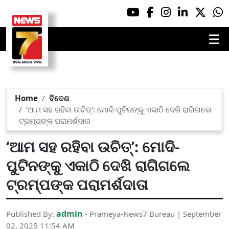
☰
Home
ବିଦେଶ
‘ଆମ ସହ ରହିବା ଉଚିତ୍‌’: ମୋଦି-ପୁଟିନଙ୍କୁ ଏକାଠି ଦେଖି ରାଗିଗଲେ
ଟ୍ରମ୍ପଙ୍କ ପରାମର୍ଶଦାତା
‘ଆମ ସହ ରହିବା ଉଚିତ୍‌’: ମୋଦି-
ପୁଟିନଙ୍କୁ ଏକାଠି ଦେଖି ରାଗିଗଲେ
ଟ୍ରମ୍ପଙ୍କ ପରାମର୍ଶଦାତା
admin
Published By:
- Prameya-News7 Bureau | September
02, 2025 11:54 AM