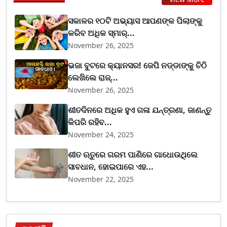
ସକାଳର ୧୦ଟି ଅଭ୍ୟାସ ଆପଣଙ୍କ ପିଲାଙ୍କୁ
କରିବ ଅଧିକ ସ୍ମାର୍...
November 26, 2025
ଭଜା ବୁଟରେ କ୍ୟାନସର! ଜେପି ନଡ୍ଡାଙ୍କୁ ଚିଠି
ଲେଖିଲେ ରାଜ୍...
November 26, 2025
ଶୀତଦିନରେ ଅଧିକ ହୁଏ ଗଳା ଯନ୍ତ୍ରଣା, ଜାଣନ୍ତୁ
କିପରି ରହିବ...
November 24, 2025
ଶୀତ ଋତୁରେ ଗରମ ପାଣିରେ ଗାଧୋଉଥିଲେ
ସାବଧାନ, ହୋଇପାରେ ଏହ...
November 22, 2025