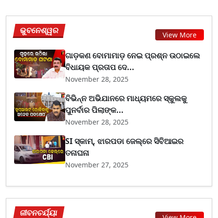
ଭୁବନେଶ୍ୱର
View More
ଗାଡ଼କଣ ବୋମାମାଡ଼ ନେଇ ପ୍ରଶ୍ନ ଉଠାଇଲେ
ବିଧାୟକ ପ୍ରତାପ ଦେ...
November 28, 2025
ବିଭିନ୍ନ ଅଭିଯାନରେ ମାଧ୍ୟମରେ ସ୍କୁଲକୁ
ପୁନର୍ବାର ପିଲାଙ୍କ...
November 28, 2025
SI ସ୍କାମ୍, ଝାରପଡା ଜେଲ୍‌ରେ ସିବିଆଇର
ତନାଘନା
November 27, 2025
ଜୀବନଚର୍ଯ୍ୟା
View More