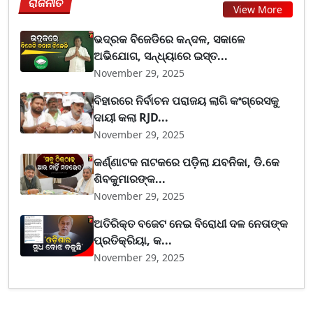
ରାଜନୀତି
View More
ଭଦ୍ରକ ବିଜେଡିରେ କନ୍ଦଳ, ସକାଳେ
ଅଭିଯୋଗ, ସନ୍ଧ୍ୟାରେ ଇସ୍ତ...
November 29, 2025
ବିହାରରେ ନିର୍ବାଚନ ପରାଜୟ ଲାଗି କଂଗ୍ରେସକୁ
ଦାୟୀ କଲା RJD...
November 29, 2025
କର୍ଣ୍ଣାଟକ ନାଟକରେ ପଡ଼ିଲା ଯବନିକା, ଡି.କେ
ଶିବକୁମାରଙ୍କ...
November 29, 2025
ଅତିରିକ୍ତ ବଜେଟ ନେଇ ବିରୋଧୀ ଦଳ ନେତାଙ୍କ
ପ୍ରତିକ୍ରିୟା, କ...
November 29, 2025