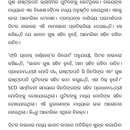
ରୁଷ ରାଷ୍ଟ୍ରପତି ଭ୍ଲାଦିମିର ପୁଟିନଙ୍କୁ ଭେଟିଥିଲେ। ଉଭୟଙ୍କ
ମଧ୍ୟରେ ଏକ ବିଶେଷ ବୈଠକ ମଧ୍ୟ ଅନୁଷ୍ଠିତ ହୋଇଥିଲା। ଏହାକୁ
ନେଇ ଆମେରିକା
ଟେନସନ।
ଟ୍ରମ୍ପଙ୍କ ବାଣିଜ୍ୟ ପରାମର୍ଶଦାତା
ପିଟର ନାଭାରୋ ଏହି ମାମଲାରେ ପ୍ରତିକ୍ରିୟା ଦେଇଛନ୍ତି। ସେ
,
କହିଛନ୍ତି ଯେ ଭାରତ ରୁଷ ସହିତ ନୁହେଁ
ଆମେରିକା ସହିତ ରହିବା
ଉଚିତ।
'
'
,
ଫ୍ରି ପ୍ରେସ୍ ଜର୍ଣ୍ଣାଲ୍
ର ରିପୋର୍ଟ ଅନୁଯାୟୀ
ପିଟର ନାଭାରୋ
, "
,
କହିଛନ୍ତି
ଭାରତ ରୁଷ ସହିତ ନୁହେଁ
ଆମ ସହିତ ରହିବା ଉଚିତ।
ପ୍ରଧାନମନ୍ତ୍ରୀ ମୋଦି ଚୀନ୍ ରାଷ୍ଟ୍ରପତି ସି ଜିନପିଙ୍ଗ ଏବଂ ରୁଷ
,
ରାଷ୍ଟ୍ରପତି ପୁଟିନଙ୍କ ସହିତ କାମ କରୁଛନ୍ତି
ଏହା ଠିକ୍ ନୁହେଁ।"
SCO
ସମ୍ମିଳନୀ ସମୟରେ ଜିନପିଙ୍ଗଙ୍କ ସହିତ ପ୍ରଧାନମନ୍ତ୍ରୀ
ମୋଦିଙ୍କୁ ଦେଖାଯାଇଥିଲା। ପୁଟିନଙ୍କୁ ମଧ୍ୟ ମୋଦିଙ୍କ ସହିତ
ଦେ
ଖାଯାଇଥିଲା। ଏହି ଦୁଇଜଣଙ୍କ ମଧ୍ୟରେ ଭଲ ଆଲୋଚନା
ହୋଇଥିଲା।
କିନ୍ତୁ
ଆମେରିକା ଏଥିରେ ବିରକ୍ତ।
ପିଟର ନାଭାରୋ ମଧ୍ୟ ଭାରତ ଉପରେ ଅତିରିକ୍ତ ଶୁଳ୍କ ଲଗାଯିବା