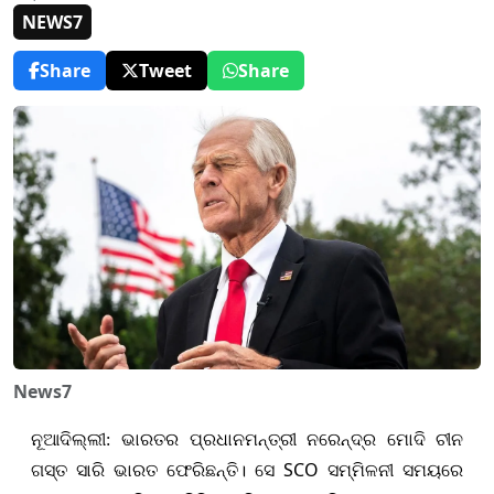
NEWS7
Share
Tweet
Share
News7
ନୂଆଦିଲ୍ଲୀ:
ଭାରତର ପ୍ରଧାନମନ୍ତ୍ରୀ ନରେନ୍ଦ୍ର ମୋଦି ଚୀନ
SCO
ଗସ୍ତ ସାରି ଭାରତ ଫେରିଛନ୍ତି।
ସେ
ସମ୍ମିଳନୀ ସମୟରେ