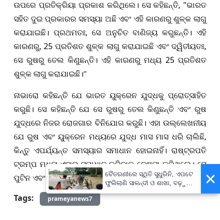
, "
ଉପରେ ପ୍ରତିକ୍ରିୟା ପ୍ରକାଶ କରିଥିଲେ। ସେ କହିଛନ୍ତି
ଭାରତ
ସହିତ ଦୁଇ ପ୍ରକାରର ସମସ୍ୟା ଅଛି ଏବଂ ଏହି କାରଣରୁ ଶୁଳ୍କ ଲାଗୁ
,
କରାଯାଇଛି। ପ୍ରଥମତଃ
ସେ ଅନୁଚିତ ବାଣିଜ୍ୟ କରୁଛନ୍ତି। ଏହି
, 25
,
କାରଣରୁ
ପ୍ରତିଶତ ଶୁଳ୍କ ଲାଗୁ କରାଯାଇଛି ଏବଂ ଦ୍ୱିତୀୟତଃ
25
ସେ ରୁଷରୁ ତେଲ କିଣୁଛନ୍ତି। ଏହି କାରଣରୁ ମଧ୍ୟ
ପ୍ରତିଶତ
ଶୁଳ୍କ ଲାଗୁ କରାଯାଇଛି।"
ନାଭାରୋ କହିଛନ୍ତି ଯେ ଭାରତ ୟୁକ୍ରେନ ଯୁଦ୍ଧକୁ ପ୍ରୋତ୍ସାହିତ
କରୁଛି। ସେ କହିଛନ୍ତି ଯେ ସେ ରୁଷରୁ ତେଲ କିଣୁଛନ୍ତି ଏବଂ ରୁଷ
ଯୁଦ୍ଧରେ ନିଜର ରୋଜଗାର ବିନିଯୋଗ କରୁଛି। ଏହା ଉଲ୍ଲେଖନୀୟ
,
ଯେ ରୁଷ ଏବଂ ୟୁକ୍ରେନ ମଧ୍ୟରେ ଯୁଦ୍ଧ ମାସ ମାସ ଧରି ଚାଲିଛି
କିନ୍ତୁ ଏପର୍ଯ୍ୟନ୍ତ ସମସ୍ୟାର ସମାଧାନ ହୋଇନାହିଁ। ରାଷ୍ଟ୍ରପତି
ଟ୍ରମ୍ପ ମଧ୍ୟ ଏହାର ସମାଧାନ କରିବାକୁ ଚେଷ୍ଟା କରିଥିଲେ। ସେ
×
ବୈତରଣୀରେ ସ୍ଥିତି ସୁଧୁରିନି, ଏପଟେ
ପୁଟିନ ଏବଂ ଜେଲେନ୍ସକିଙ୍କ ସହ ଏକ ବୈଠକ ମଧ୍ୟ କରିଥିଲେ।
ଫୁଲିଲାଣି ସାଳନ୍ଦୀ ଓ ଶାଖା, ବଢ଼ୁଛି
ବନ୍ୟା ଭୟ
Tags:
prameyanews7