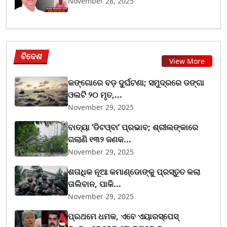
November 28, 2025
ବିଦେଶ
View More
କଙ୍ଗୋରେ ବଡ଼ ଦୁର୍ଘଟଣା; ସମୁଦ୍ରରେ ଡଙ୍ଗା
ଓଲଟି ୨୦ ମୃତ,...
November 29, 2025
ବାତ୍ୟା ‘ଡିଟଓ୍ବା’ ପ୍ରଭାବ; ଶ୍ରୀଲଙ୍କାରେ
ଗଲାଣି ୧୩୨ ଜଣକ...
November 29, 2025
ଶତାଧିକ ନୂଆ କମାଣ୍ଡୋଙ୍କୁ ପ୍ରସ୍ତୁତ କଲା
ତାଲିବାନ, ପାକି...
November 29, 2025
ପ୍ରଥମେ ଧମକ, ଏବେ ଏୟାରସ୍ପେସ୍