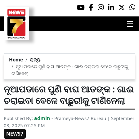
☰
Home
ରାଜ୍ୟ
ନୂଆପଡାରେ ପୁଣି ବାଘ ଆତଙ୍କ : ଗାଈ ଚରାଇବା ବେଳେ ବାଛୁରୀକୁ
ଟାଣିନେଲା
ନୂଆପଡାରେ ପୁଣି ବାଘ ଆତଙ୍କ : ଗାଈ
ଚରାଇବା ବେଳେ ବାଛୁରୀକୁ ଟାଣିନେଲା
admin
Published By:
- Prameya-News7 Bureau | September
03, 2025 07:25 PM
NEWS7