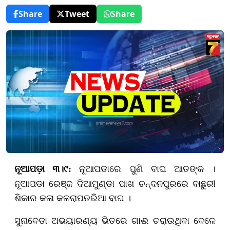
Share
Tweet
Share
ନୂଆପଡାରେ ପୁଣି ବାଘ ଆତଙ୍କ ।
ନୂଆପଡ଼ା ୩
।
୯:
ନୂଆପଡା ରେଞ୍ଜ ଦିଆମୁଣ୍ଡା ପାଖ ଚନ୍ଦନପୁରରେ ବାଛୁରୀ
ଶିକାର କଳା କଳରାପତରିଆ ବାଘ ।
ସୁନାବେଡା ଅଭୟାରଣ୍ୟ ଭିତରେ ଗାଈ ଚରାଉଥିବା ବେଳେ