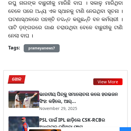
ରଘୁ ନାଗଙ୍କ ବାଛୁରୀକୁ ମାରିଛି ବାଘ । ସକାଳୁ ମାରିଥିବା
ବେଳେ ପରେ ଅନ୍ୟ ଏକ ସ୍ଥାନକୁ ଟାଣି ନେଇଥିବା ସୂଚନା ।
ଘଟଣାସ୍ଥଳରେ ପହଞ୍ଚି ତଦନ୍ତ କରୁଛନ୍ତି ବନ କର୍ମଚାରୀ ।
ପାଟି ଡ଼ଙ୍ଗରରେ ଗାଈ ଚରାଉଥିବା ବେଳେ ବାଛୁରୀକୁ ଟାଣି
ନେଲା ବାଘ ।
Tags:
prameyanews7
ଖେଳ
View More
ଭାରତୀୟ ପିଚ୍‌କୁ ସମାଲୋଚନା କଲେ ହରଭଜନ
ସିଂହ: କହିଲେ, ଆର୍...
November 29, 2025
PSL ପାଇଁ IPL ଛାଡ଼ିଲେ CSK-RCBର
ଅଧିନାୟକ ରହିଥିବା ଫାପ୍...