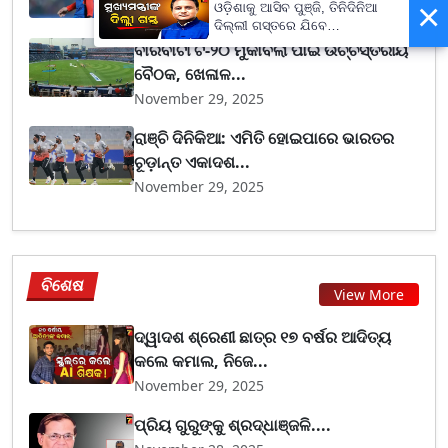
×
ଓଡ଼ିଶାକୁ ଆସିବ ପୁଞ୍ଜି, ତିନିଦିନିଆ
November 29, 2025
ଦିଲ୍ଲୀ ଗସ୍ତରେ ଯିବେ
ମୁଖ୍ୟମନ୍ତ୍ରୀ ମୋହନ ମାଝୀ
ବାରବାଟୀ ଟି-୨୦ ମୁକାବିଲା ପାଇଁ ଉଚ୍ଚସ୍ତରୀୟ
ବୈଠକ, ଖେଳାଳ...
November 29, 2025
ରାଞ୍ଚି ଦିନିକିଆ: ଏମିତି ହୋଇପାରେ ଭାରତର
ଚୂଡ଼ାନ୍ତ ଏକାଦଶ...
November 29, 2025
ବିଶେଷ
View More
ଦ୍ୱାଦଶ ଶ୍ରେଣୀ ଛାତ୍ର ୧୭ ବର୍ଷର ଆଦିତ୍ୟ
କଲେ କମାଲ, ନିଜେ...
November 29, 2025
ପ୍ରିୟ ଗୁରୁଙ୍କୁ ଶ୍ରଦ୍ଧାଞ୍ଜଳି....