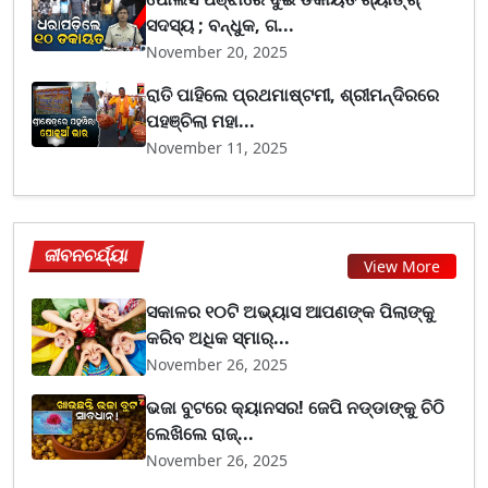
ସଦସ୍ୟ ; ବନ୍ଧୁକ, ଗ...
November 20, 2025
ରାତି ପାହିଲେ ପ୍ରଥମାଷ୍ଟମୀ, ଶ୍ରୀମନ୍ଦିରରେ
ପହଞ୍ଚିଲା ମହା...
November 11, 2025
ଜୀବନଚର୍ଯ୍ୟା
View More
ସକାଳର ୧୦ଟି ଅଭ୍ୟାସ ଆପଣଙ୍କ ପିଲାଙ୍କୁ
କରିବ ଅଧିକ ସ୍ମାର୍...
November 26, 2025
ଭଜା ବୁଟରେ କ୍ୟାନସର! ଜେପି ନଡ୍ଡାଙ୍କୁ ଚିଠି
ଲେଖିଲେ ରାଜ୍...
November 26, 2025