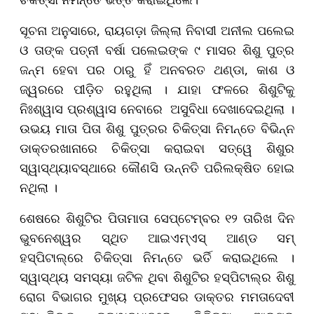
ସୂଚନା ଅନୁସାରେ, ରାୟଗଡ଼ା ଜିଲ୍ଲା ନିବାସୀ ଅନୀଲ ପଲେଇ
ଓ ତାଙ୍କ ପତ୍ନୀ ବର୍ଷା ପଲେଇଙ୍କ ୯ ମାସର ଶିଶୁ ପୁତ୍ର
ଜନ୍ମ ହେବା ପର ଠାରୁ ହିଁ ଅନବରତ ଥଣ୍ଡା, କାଶ ଓ
ଜ୍ୱରରେ ପୀଡ଼ିତ ରହୁଥିଲା । ଯାହା ଫଳରେ ଶିଶୁଟିକୁ
ନିଃଶ୍ୱାସ ପ୍ରଶ୍ୱାସ ନେବାରେ ଅସୁବିଧା ଦେଖାଦେଇଥିଲା ।
ଉଭୟ ମାତା ପିତା ଶିଶୁ ପୁତ୍ରର ଚିକିତ୍ସା ନିମନ୍ତେ ବିଭିନ୍ନ
ଡାକ୍ତରଖାନାରେ ଚିକିତ୍ସା କରାଇବା ସତ୍ୱେ ଶିଶୁର
ସ୍ୱାସ୍ଥ୍ୟାବସ୍ଥାରେ କୌଣସି ଉନ୍ନତି ପରିଲକ୍ଷିତ ହୋଇ
ନଥିଲା ।
ଶେଷରେ ଶିଶୁଟିର ପିତାମାତା ସେପ୍ଟେମ୍ବର ୧୨ ତାରିଖ ଦିନ
ଭୁବନେଶ୍ୱର ସ୍ଥିତ ଆଇଏମ୍‌ଏସ୍ ଆଣ୍ଡ ସମ୍
ହସ୍ପିଟାଲ୍‌ରେ ଚିକିତ୍ସା ନିମନ୍ତେ ଭର୍ତି କରାଇଥିଲେ ।
ସ୍ୱାସ୍ଥ୍ୟ ସମସ୍ୟା ଜଟିଳ ଥିବା ଶିଶୁଟିର ହସ୍ପିଟାଲ୍‌ର ଶିଶୁ
ରୋଗ ବିଭାଗର ମୁଖ୍ୟ ପ୍ରଫେସର ଡାକ୍ତର ମମତାଦେବୀ