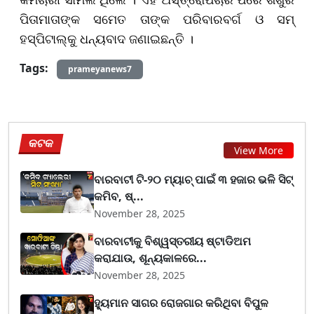
ପିତାମାତାଙ୍କ ସମେତ ତାଙ୍କ ପରିବାରବର୍ଗ ଓ ସମ୍
ହସ୍ପିଟାଲ୍‌କୁ ଧନ୍ୟବାଦ ଜଣାଇଛନ୍ତି ।
Tags:
prameyanews7
କଟକ
View More
ବାରବାଟୀ ଟି-୨୦ ମ୍ୟାଚ୍ ପାଇଁ ୩ ହଜାର ଭଳି ସିଟ୍
କମିବ, ଷ୍...
November 28, 2025
ବାରବାଟୀକୁ ବିଶ୍ୱସ୍ତରୀୟ ଷ୍ଟାଡିଅମ
କରାଯାଉ, ଶୂନ୍ୟକାଳରେ...
November 28, 2025
ହ୍ୟୁମାନ ସାଗର ରୋଜଗାର କରିଥିବା ବିପୁଳ