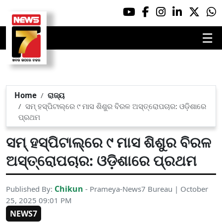
☰
Home
ରାଜ୍ୟ
ସମ୍ ହସ୍ପିଟାଲ୍‌ରେ ୯ ମାସ ଶିଶୁର ବିରଳ ଅସ୍ତ୍ରୋପଚାର: ଓଡ଼ିଶାରେ
ପ୍ରଥମ
ସମ୍ ହସ୍ପିଟାଲ୍‌ରେ ୯ ମାସ ଶିଶୁର ବିରଳ
ଅସ୍ତ୍ରୋପଚାର: ଓଡ଼ିଶାରେ ପ୍ରଥମ
Chikun
Published By:
- Prameya-News7 Bureau | October
25, 2025 09:01 PM
NEWS7