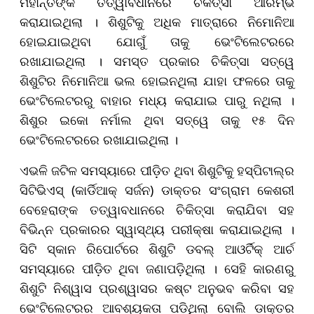
ମହାନ୍ତିଙ୍କ ତତ୍ୱାବଧାନରେ ଚିକିତ୍ସା ଆରମ୍ଭ
କରାଯାଇଥିଲା । ଶିଶୁଟିକୁ ଅଧିକ ମାତ୍ରାରେ ନିମୋନିଆ
ହୋଇଯାଇଥିବା ଯୋଗୁଁ ତାକୁ ଭେଂଟିଲେଟରରେ
ରଖାଯାଇଥିଲା । ସମସ୍ତ ପ୍ରକାର ଚିକିତ୍ସା ସତ୍ୱେ
ଶିଶୁଟିର ନିମୋନିଆ ଭଲ ହୋଇନଥିଲା ଯାହା ଫଳରେ ତାକୁ
ଭେଂଟିଲେଟରରୁ ବାହାର ମଧ୍ୟ କରାଯାଇ ପାରୁ ନଥିଲା ।
ଶିଶୁର ଇକୋ ନର୍ମାଲ ଥିବା ସତ୍ୱେ ତାକୁ ୧୫ ଦିନ
ଭେଂଟିଲେଟରରେ ରଖାଯାଇଥିଲା ।
ଏଭଳି ଜଟିଳ ସମସ୍ୟାରେ ପୀଡ଼ିତ ଥିବା ଶିଶୁଟିକୁ ହସ୍ପିଟାଲ୍‌ର
ସିଟିଭିଏସ୍ (କାର୍ଡିଆକ୍ ସର୍ଜନ) ଡାକ୍ତର ସଂଗ୍ରାମ କେଶରୀ
ବେହେରାଙ୍କ ତତ୍ୱାବଧାନରେ ଚିକିତ୍ସା କରାଯିବା ସହ
ବିଭିନ୍ନ ପ୍ରକାରର ସ୍ୱାସ୍ଥ୍ୟ ପରୀକ୍ଷା କରାଯାଇଥିଲା ।
ସିଟି ସ୍କାନ ରିପୋର୍ଟରେ ଶିଶୁଟି ଡବଲ୍ ଆଓର୍ଟିକ୍ ଆର୍ଚ
ସମସ୍ୟାରେ ପୀଡ଼ିତ ଥିବା ଜଣାପଡ଼ିଥିଲା । ସେହି କାରଣରୁ
ଶିଶୁଟି ନିଶ୍ୱାସ ପ୍ରଶ୍ୱାସର କଷ୍ଟ ଅନୁଭବ କରିବା ସହ
ଭେଂଟିଲେଟରର ଆବଶ୍ୟକତା ପଡ଼ିଥିଲା ବୋଲି ଡାକ୍ତର