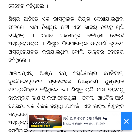
ବେହେରା କହିଥିଲେ ।
ଶିଶୁର ଛାତିରେ ଏକ ଭାସ୍କୁଲାର ରିଙ୍ଗ୍ ଦେଖାଯାଇଥିବା
ଫଳରେ ଏହା ନିଶ୍ୱାସ ନଳୀ ଏବଂ ଖାଦ୍ୟ ନଳୀକୁ ଚାପି
ରଖିଥିଲା । ଏହାର ଏକମାତ୍ର ଚିକିତ୍ସା ହେଉଛି
ଅସ୍ତ୍ରୋପଚାର । ଶିଶୁର ପିତାମାତାଙ୍କ ପରାମର୍ଶ କ୍ରମେ
ଅସ୍ତ୍ରୋପଚାର କରାଯାଇଥିଲା ବୋଲି ଡାକ୍ତର ବେହେରା
କହିଥିଲେ ।
ଆଇଏମ୍‌ଏସ୍ ଆଣ୍ଡ ସମ୍ ହସ୍ପିଟାଲ୍‌ର ମେଡିକାଲ୍
ସୁପରିଟେଣ୍ଡେଂଟ ପ୍ରଫେସର (ଡାକ୍ତର) ପୁଷ୍ପରାଜ
ସାମନ୍ତସିଂହାର କହିଥିଲେ ଯେ ଶିଶୁକୁ ଚାରି ମାସ ବୟସରୁ
ବାରମ୍ବାର କାଶ ଓ କଫ ହେଉଥିଲା । ଡବଲ ଆଓର୍ଟିକ ଆର୍ଚ
ସମସ୍ୟା ଏକ ବିରଳ ବ୍ୟାଧି ଯାହାକି ଏକ ଲକ୍ଷ ଶିଶୁଙ୍କ
ମଧ୍ୟରେ ୫ ଜଣକ ଠାରେ ଦେଖାଯାଏ । ଏଭଳି ବିରଳ
×
ମଝି ଆକାଶରେ ଦୋହଲିଲା Air
ଅସ୍ତ୍ରୋପଚାର ପ୍ରଥମ ଥର ଓଡ଼ିଶା ଏବଂ ସମ୍
India ବିମାନ, ୧୨ ଜଣ ଆହତ -
PrameyaNews7
ହସ୍ପିଟାଲ୍‌ରେ ସଫଳ ଭାବେ ସମ୍ପାଦନ କରାଯାଇଥିବା