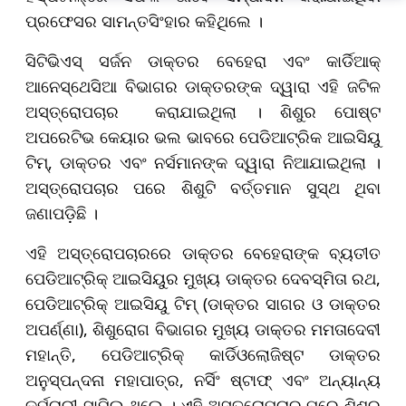
ପ୍ରଫେସର ସାମନ୍ତସିଂହାର କହିଥିଲେ ।
ସିଟିଭିଏସ୍ ସର୍ଜନ ଡାକ୍ତର ବେହେରା ଏବଂ କାର୍ଡିଆକ୍
ଆନେସ୍ଥେସିଆ ବିଭାଗର ଡାକ୍ତରଙ୍କ ଦ୍ୱାରା ଏହି ଜଟିଳ
ଅସ୍ତ୍ରୋପଚାର କରାଯାଇଥିଲା । ଶିଶୁର ପୋଷ୍ଟ
ଅପରେଟିଭ କେୟାର ଭଲ ଭାବରେ ପେଡିଆଟ୍ରିକ ଆଇସିୟୁ
ଟିମ୍‌, ଡାକ୍ତର ଏବଂ ନର୍ସମାନଙ୍କ ଦ୍ୱାରା ନିଆଯାଇଥିଲା ।
ଅସ୍ତ୍ରୋପଚାର ପରେ ଶିଶୁଟି ବର୍ତ୍ତମାନ ସୁସ୍ଥ ଥିବା
ଜଣାପଡ଼ିଛି ।
ଏହି ଅସ୍ତ୍ରୋପଚାରରେ ଡାକ୍ତର ବେହେରାଙ୍କ ବ୍ୟତୀତ
ପେଡିଆଟ୍ରିକ୍ ଆଇସିୟୁର ମୁଖ୍ୟ ଡାକ୍ତର ଦେବସ୍ମିତା ରଥ,
ପେଡିଆଟ୍ରିକ୍ ଆଇସିୟୁ ଟିମ୍ (ଡାକ୍ତର ସାଗର ଓ ଡାକ୍ତର
ଅପର୍ଣ୍ଣା), ଶିଶୁରୋଗ ବିଭାଗର ମୁଖ୍ୟ ଡାକ୍ତର ମମତାଦେବୀ
ମହାନ୍ତି, ପେଡିଆଟ୍ରିକ୍ କାର୍ଡିଓଲୋଜିଷ୍ଟ ଡାକ୍ତର
ଅନୁସ୍ପନ୍ଦନା ମହାପାତ୍ର, ନର୍ସିଂ ଷ୍ଟାଫ୍ ଏବଂ ଅନ୍ୟାନ୍ୟ
କର୍ମଚାରୀ ସାମିଲ ଥିଲେ । ଏହି ଅସ୍ତ୍ରୋପଚାର ପରେ ଶିଶୁର