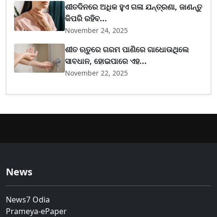
ଶୀତଦିନରେ ଅଧିକ ହୁଏ ଗଳା ଯନ୍ତ୍ରଣା, ଜାଣନ୍ତୁ
କିପରି ରହିବ...
November 24, 2025
ଶୀତ ଋତୁରେ ଗରମ ପାଣିରେ ଗାଧୋଉଥିଲେ
ସାବଧାନ, ହୋଇପାରେ ଏହ...
November 22, 2025
News
News7 Odia
Prameya-ePaper