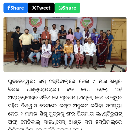
Share
Tweet
Share
ଭୁବନେଶ୍ୱର: ସମ୍ ହସ୍ପିଟାଲ୍‌ରେ ହେଲା ୯ ମାସ ଶିଶୁର
ବିରଳ ଅସ୍ତ୍ରୋପଚାର। ବଡ଼ କଥା ହେଲା ଏହି
ଅସ୍ତ୍ରୋପଚାର ଓଡ଼ିଶାରେ ପ୍ରଥମ। ଥଣ୍ଡା, କାଶ ଓ ଜ୍ୱର
ସହିତ ନିଶ୍ୱାସ ନେବାରେ କଷ୍ଟ ଅନୁଭବ କରିବା ସମସ୍ୟା
ନେଇ ୯ ମାସର ଶିଶୁ ପୁତ୍ରକୁ ତା’ର ପିତାମାତା ଇନ୍‌ଷ୍ଟିଚ୍ୟୁଟ୍
ଅଫ୍ ମେଡିକାଲ୍ ସାଇନ୍‌ସେସ୍ ଆଣ୍ଡ ସମ ହସ୍ପିଟାଲ୍‌ରେ
ଚିକିତ୍ସା ନିମନ୍ତେ ଭର୍ତ୍ତି କରାଇଥିଲେ।