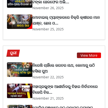
ଟଙ୍କା ହେରଫେର ଅଭି...
November 26, 2025
ମୋବାଇଲ୍ ଟ୍ୟାଙ୍କରରେ ବିକ୍ରି କ୍ଷୀରର ମାନ
ଯାଞ୍ଚ, ଛେନା ଓ...
November 25, 2025
ପୁରୀ
View More
ନିରେଖି ଚାହିଁଲେ ଜଗତର ନାଥ, କୋମାରୁ ଉଠି
ବସିଲା ପୁଅ
November 22, 2025
ମହାପ୍ରଭୁଙ୍କ ଆଶୀର୍ବାଦରୁ ବିହାର ନିର୍ବାଚନରେ
ବିଜେପି ବିଜ...
November 21, 2025
ପୋଲିସ ପଞ୍ଝାରେ ଦୁଇ ଡକାୟତ ଗ୍ୟାଙ୍ଗ୍