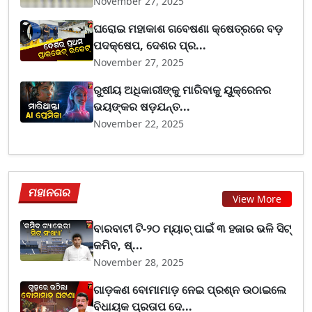
November 27, 2025
ଘରୋଇ ମହାକାଶ ଗବେଷଣା କ୍ଷେତ୍ରରେ ବଡ଼
ପଦକ୍ଷେପ, ଦେଶର ପ୍ର...
November 27, 2025
ରୁଷୀୟ ଅଧିକାରୀଙ୍କୁ ମାରିବାକୁ ୟୁକ୍ରେନର
ଭୟଙ୍କର ଷଡ଼ଯନ୍ତ...
November 22, 2025
ମହାନଗର
View More
ବାରବାଟୀ ଟି-୨୦ ମ୍ୟାଚ୍ ପାଇଁ ୩ ହଜାର ଭଳି ସିଟ୍
କମିବ, ଷ୍...
November 28, 2025
ଗାଡ଼କଣ ବୋମାମାଡ଼ ନେଇ ପ୍ରଶ୍ନ ଉଠାଇଲେ
ବିଧାୟକ ପ୍ରତାପ ଦେ...