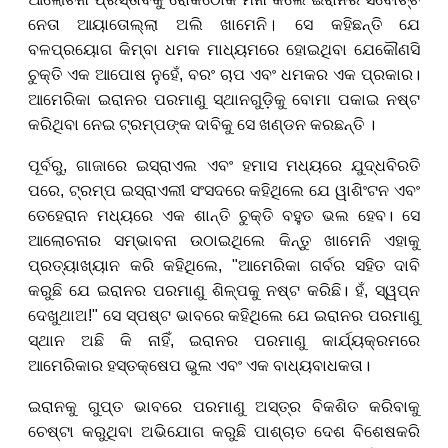
ନେତା ଆୟାତୋଲ୍ଲା ଅଲି ଖାମେନି
।
ସେ କହିଛନ୍ତି ଯେ
ବଳପ୍ରୟୋଗ କିମ୍ବା ଧମକ ମାଧ୍ୟମରେ ହୋଇଥିବା ଯେକୌଣସି
ଚୁକ୍ତି ଏକ ଆପୋଷ ନୁହେଁ
,
ବରଂ ଚାପ ଏବଂ ଧମକର ଏକ ପ୍ରକାର।
ଆମେରିକା ଇରାନର ପରମାଣୁ ସ୍ଥାନଗୁଡ଼ିକୁ ବୋମା ପକାଇ ନଷ୍ଟ
କରି
ଥିବା ନେଇ ଟ୍ରମ୍ପଙ୍କ ଦାବିକୁ ସେ ଖଣ୍ଡନ କରଛନ୍ତି ।
ପୂର୍ବରୁ
,
ଗାଜାରେ ଇସ୍ରାଏଲ ଏବଂ ହମାସ ମଧ୍ୟରେ ଯୁଦ୍ଧବିରତି
ପରେ
,
ଟ୍ରମ୍ପ ଇସ୍ରାଏଲୀ ସଂସଦରେ କହିଥିଲେ ଯେ ୱାଶିଂଟନ ଏବଂ
ତେହେରାନ ମଧ୍ୟରେ ଏକ ଶାନ୍ତି ଚୁକ୍ତି ବହୁତ ଭଲ ହେବ। ସେ
ଆଲୋଚନାର ସମ୍ଭାବନା ଉଠାଇଥିଲେ
କିନ୍ତୁ ଖାମେନି ଏହାକୁ
ପ୍ରତ୍ୟାଖ୍ୟାନ କରି କହିଥିଲେ
, "
ଆମେରିକା ଗର୍ବର ସହିତ ଦାବି
କରୁଛି ଯେ ଇରାନର ପରମାଣୁ ଶିଳ୍ପକୁ ନଷ୍ଟ କରିଛି। ହଁ
,
ସ୍ୱପ୍ନ
ଦେଖୁଥାଅ!" ସେ ସ୍ପଷ୍ଟ ଭାବରେ କହିଥିଲେ ଯେ ଇରାନର ପରମାଣୁ
ସ୍ଥାନ ଅଛି କି ନାହିଁ
,
ଇରାନର ପରମାଣୁ କାର୍ଯ୍ୟକ୍ରମରେ
ଆମେରିକାର ହସ୍ତକ୍ଷେପ ଭୁଲ ଏବଂ ଏକ ବାଧ୍ୟବାଧକତା।
ଇରାନକୁ ଗୁପ୍ତ ଭାବରେ ପରମାଣୁ ଅସ୍ତ୍ର ବିକଶିତ କରିବାକୁ
ଚେଷ୍ଟା କରୁଥିବା ଅଭିଯୋଗ କ
ରୁଛି
ପାଶ୍ଚାତ
ଦେଶ
ବିଶେଷକରି