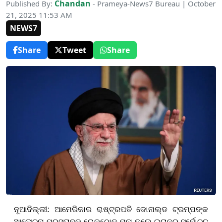
Chandan
Published By:
- Prameya-News7 Bureau | October
21, 2025 11:53 AM
NEWS7
Share
Tweet
Share
ନୂଆଦିଲ୍ଲୀ:
ଆମେରିକାର ରାଷ୍ଟ୍ରପତି ଡୋନାଲ୍ଡ ଟ୍ରମ୍ପଙ୍କ
ଆଲୋଚନା ପ୍ରସ୍ତାବକୁ
ରୋକଠୋକ ମନା କଲେ
ଇରାନର ସର୍ବୋଚ୍ଚ