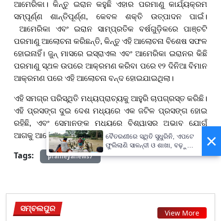
ଆମେରିକା। କିନ୍ତୁ ଇରାନ
କହୁଛି
ଏହାର ପରମାଣୁ କାର୍ଯ୍ୟକ୍ରମ
ସମ୍ପୂର୍ଣ୍ଣ ଶାନ୍ତିପୂର୍ଣ୍ଣ
,
କେବଳ ଶକ୍ତି ଉତ୍ପାଦନ ପାଇଁ।
ଆମେରିକା ଏବଂ ଇରାନ ସାମ୍ପ୍ରତିକ ବର୍ଷଗୁଡ଼ିକରେ ପାଞ୍ଚଟି
ପରମାଣୁ ଆଲୋଚନା କରିଛନ୍ତି
,
କିନ୍ତୁ ଏହି ଆଲୋଚନା ବିଶେଷ ସଫଳ
ହୋଇନାହିଁ। ଜୁନ୍ ମାସରେ ଇସ୍ରାଏଲ ଏବଂ ଆମେରିକା ଇରାନର କିଛି
ପରମାଣୁ ସ୍ଥଳ ଉପରେ ଆକ୍ରମଣ କରିବା ପରେ ୧୨
ଦିନିଆ ବିମାନ
ଆକ୍ରମଣ ପରେ ଏହି ଆଲୋଚନା ବନ୍ଦ ହୋଇଯାଇଥିଲା।
ଏହି ସମଗ୍ର ପରିସ୍ଥିତି ମଧ୍ୟପ୍ରାଚ୍ୟକୁ ଆହୁରି ଚାପଗ୍ରସ୍ତ କରିଛି।
ଏହି ପ୍ରସଙ୍ଗ ଦୁଇ ଦେଶ ମଧ୍ୟରେ ଏକ ଜଟିଳ ପ୍ରସଙ୍ଗ ହୋଇ
ରହିଛି
,
ଏବଂ ସେମାନଙ୍କ ମଧ୍ୟରେ ବିଶ୍ୱାସର ଅଭାବ ଯୋଗୁଁ
×
ଆଗକୁ ଆଲୋଚନା କିମ୍ବା ସମାଧାନ କଷ୍ଟକର ମନେହୁଏ।
ବୈତରଣୀରେ ସ୍ଥିତି ସୁଧୁରିନି, ଏପଟେ
ଫୁଲିଲାଣି ସାଳନ୍ଦୀ ଓ ଶାଖା, ବଢ଼ୁଛି
Tags:
ବନ୍ୟା ଭୟ
prameyanews7
ସମ୍ବଲପୁର
View More