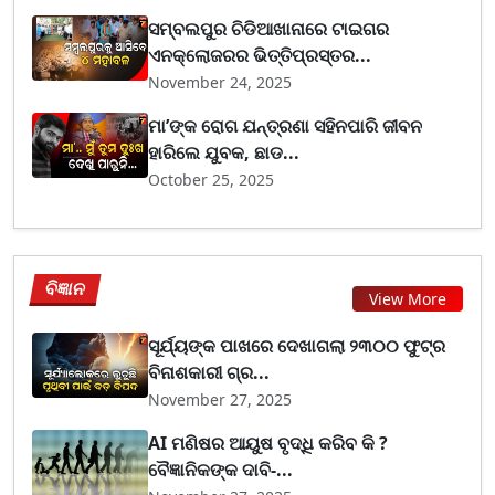
ସମ୍ବଲପୁର ଚିଡିଆଖାନାରେ ଟାଇଗର
ଏନକ୍ଲୋଜରର ଭିତ୍ତିପ୍ରସ୍ତର...
November 24, 2025
ମା’ଙ୍କ ରୋଗ ଯନ୍ତ୍ରଣା ସହିନପାରି ଜୀବନ
ହାରିଲେ ଯୁବକ, ଛାଡ...
October 25, 2025
ବିଜ୍ଞାନ
View More
ସୂର୍ଯ୍ୟଙ୍କ ପାଖରେ ଦେଖାଗଲା ୨୩୦୦ ଫୁଟ୍‌ର
ବିନାଶକାରୀ ଗ୍ର...
November 27, 2025
AI ମଣିଷର ଆୟୁଷ ବୃଦ୍ଧି କରିବ କି ?
ବୈଜ୍ଞାନିକଙ୍କ ଦାବି-...