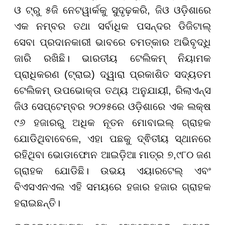
ଓ ଟ୍ରୁ ୫ଜି ନେଟୱାର୍କକୁ ସୁଦୃଢ଼​​କରି
,
ଜିଓ ଓଡ଼ିଶାରେ
ଏକ ନମ୍ବର ତଥା ସର୍ବାଧିକ ପସନ୍ଦର ଡିଜିଟାଲ୍
ସେବା ପ୍ରଦାନକାରୀ ଭାବରେ ଚମତ୍କାର ଅଭିବୃଦ୍ଧି
ଜାରି ରଖିଛି। ଭାରତୀୟ ଟେଲିକମ୍ ନିୟାମକ
ପ୍ରାଧିକରଣ (ଟ୍ରାଇ) ଦ୍ୱାରା ପ୍ରକାଶିତ ସଦ୍ୟତମ
ଟେଲିକମ୍ ଉପଭୋକ୍ତା ତଥ୍ୟ ଅନୁଯାୟୀ
,
ରିଲାଏନ୍ସ
ଜିଓ ସେପ୍ଟେମ୍ବର ୨୦୨୫ରେ ଓଡ଼ିଶାରେ ଏକ ଲକ୍ଷ
୯୬ ହଜାରରୁ ଅଧିକ ନୂତନ ମୋବାଇଲ୍ ଗ୍ରାହକ
ଯୋଡିଥିବାବେଳେ
,
ଏହା ପଛକୁ ଦ୍ଵିତୀୟ ସ୍ଥାନରେ
ରହିଥିବା ଭୋଡାଫୋନ ଆଇଡ଼ିଆ ମାତ୍ର ୭
,
୯୮୦ ଜଣ
ଗ୍ରାହକ ଯୋଡିଛି। ଉଭୟ ଏୟାରଟେଲ୍ ଏବଂ
ବିଏସଏନଏଲ ଏହି ସମୟରେ ହଜାର ହଜାର ଗ୍ରାହକ
ହରାଇଛନ୍ତି।