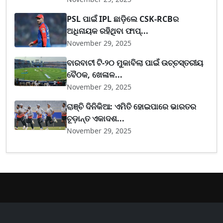
PSL ପାଇଁ IPL ଛାଡ଼ିଲେ CSK-RCBର
ଅଧିନାୟକ ରହିଥିବା ଫାପ୍...
November 29, 2025
ବାରବାଟୀ ଟି-୨୦ ମୁକାବିଲା ପାଇଁ ଉଚ୍ଚସ୍ତରୀୟ
ବୈଠକ, ଖେଳାଳ...
November 29, 2025
ରାଞ୍ଚି ଦିନିକିଆ: ଏମିତି ହୋଇପାରେ ଭାରତର
ଚୂଡ଼ାନ୍ତ ଏକାଦଶ...
November 29, 2025