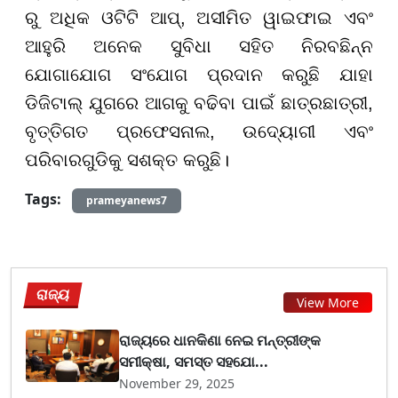
ରୁ ଅଧିକ ଓଟିଟି ଆପ୍
,
ଅସୀମିତ ୱାଇଫାଇ ଏବଂ
ଆହୁରି ଅନେକ ସୁବିଧା ସହିତ ନିରବଛିନ୍ନ
ଯୋଗାଯୋଗ ସଂଯୋଗ ପ୍ରଦାନ କରୁଛି ଯାହା
ଡିଜିଟାଲ୍ ଯୁଗରେ ଆଗକୁ ବଢିବା ପାଇଁ ଛାତ୍ରଛାତ୍ରୀ
,
ବୃତ୍ତିଗତ ପ୍ରଫେସନାଲ
,
ଉଦ୍ୟୋଗୀ ଏବଂ
ପରିବାରଗୁଡିକୁ ସଶକ୍ତ କରୁଛି।
Tags:
prameyanews7
ରାଜ୍ୟ
View More
ରାଜ୍ୟରେ ଧାନକିଣା ନେଇ ମନ୍ତ୍ରୀଙ୍କ
ସମୀକ୍ଷା, ସମସ୍ତ ସହଯୋ...
November 29, 2025