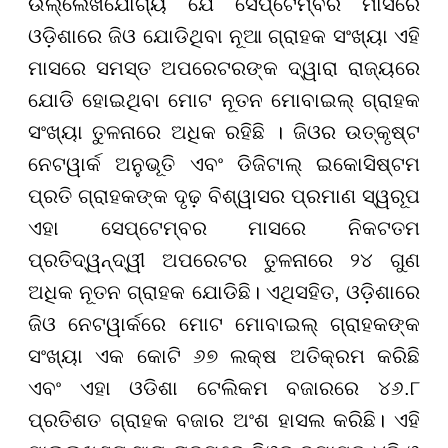
ଉଲ୍ଲେଖଯୋଗ୍ୟ ଯେ ସେପ୍ଟେମ୍ବର ମାସରେ
ଓଡ଼ିଶାରେ ଜିଓ ଯୋଡିଥିବା ନୂଆ ଗ୍ରାହକ ସଂଖ୍ୟା ଏହି
ମାସରେ ସମସ୍ତ ଅପରେଟରଙ୍କ ଦ୍ୱାରା ରାଜ୍ୟରେ
ଯୋଡି ହୋଇଥିବା ମୋଟ ନୂତନ ମୋବାଇଲ୍ ଗ୍ରାହକ
ସଂଖ୍ୟା ତୁଳନାରେ ଅଧିକ ରହିଛି । ଜିଓର ଉତ୍କୃଷ୍ଟ
ନେଟୱାର୍କ ଅନୁଭୂତି ଏବଂ ଡିଜିଟାଲ୍ ଇକୋସିଷ୍ଟମ
ପ୍ରତି ଗ୍ରାହକଙ୍କ ଦୃଢ଼ ବିଶ୍ୱାସର ପ୍ରମାଣ ସ୍ୱରୂପ
ଏହା ସେପ୍ଟେମ୍ବର ମାସରେ ନିକଟତମ
ପ୍ରତିଦ୍ୱନ୍ଦ୍ୱୀ ଅପରେଟର ତୁଳନାରେ ୨୪ ଗୁଣ
ଅଧିକ ନୂତନ ଗ୍ରାହକ ଯୋଡିଛି। ଏଥିସହିତ
,
ଓଡ଼ିଶାରେ
ଜିଓ ନେଟୱାର୍କରେ ମୋଟ ମୋବାଇଲ୍ ଗ୍ରାହକଙ୍କ
ସଂଖ୍ୟା ଏକ କୋଟି ୬୭ ଲକ୍ଷ ଅତିକ୍ରମ କରିଛି
ଏବଂ ଏହା ଓଡିଶା ଟେଲିକମ ବଜାରରେ ୪୬.୮
ପ୍ରତିଶତ ଗ୍ରାହକ ବଜାର ଅଂଶ ହାସଲ କରିଛି। ଏହି