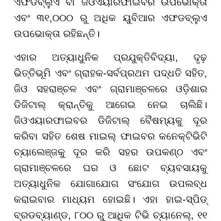
ଏଫଡବ୍ଲୁଏ ବା ଜିଓଏୟାରଫାଇବର ଉପଭୋକ୍ତା
ଏବଂ ୩୧
,
୦୦୦ ରୁ ଅଧିକ ୟୁବିଆର ଏଫଡବ୍ଲୁଏ
ଉପଭୋକ୍ତା ରହିଛନ୍ତି।
ଏହାର ଅତ୍ୟାଧୁନିକ ପ୍ରଯୁକ୍ତିବିଦ୍ୟା
,
ଦୃଢ଼
ଭିତ୍ତିଭୂମି ଏବଂ ଗ୍ରାହକ-ସର୍ବପ୍ରଥମ ପଦ୍ଧତି ସହିତ
,
ଜିଓ ସହରାଞ୍ଚଳ ଏବଂ ଗ୍ରାମାଞ୍ଚଳରେ ଓଡ଼ିଶାର
ଡିଜିଟାଲ୍ କ୍ରାନ୍ତିକୁ ଆଗେଇ ନେଇ ଚାଲିଛି।
ଜିଓଏୟାରଫାଇବର ଡିଜିଟାଲ୍ ବୈଷମ୍ୟକୁ ଦୂର
କରିବା ସହିତ ଶେଷ ମାଇଲ୍ ଫାଇବର କନେକ୍ଟିଭିଟି
ଚ୍ୟାଲେଞ୍ଜକୁ ଦୂର କରି ସହର ଉପକଣ୍ଠ ଏବଂ
ଗ୍ରାମାଞ୍ଚଳରେ ଘର ଓ ଛୋଟ ବ୍ୟବସାୟକୁ
ଅତ୍ୟାଧୁନିକ ଯୋଗାଯୋଗ ସଂଯୋଗ ଉପଲବ୍ଧ
କରାଇବାର ମାଧ୍ୟମ ହୋଇଛି। ଏହା ହାଇ-ସ୍ପିଡ୍
ବ୍ରଡବ୍ୟାଣ୍ଡ
,
୮୦୦ ରୁ ଆଧିକ ଟିଭି ଚ୍ୟାନେଲ୍
,
୧୧