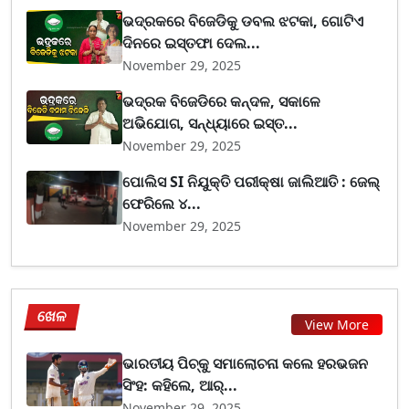
ଭଦ୍ରକରେ ବିଜେଡିକୁ ଡବଲ ଝଟକା, ଗୋଟିଏ
ଦିନରେ ଇସ୍ତଫା ଦେଲ...
November 29, 2025
ଭଦ୍ରକ ବିଜେଡିରେ କନ୍ଦଳ, ସକାଳେ
ଅଭିଯୋଗ, ସନ୍ଧ୍ୟାରେ ଇସ୍ତ...
November 29, 2025
ପୋଲିସ SI ନିଯୁକ୍ତି ପରୀକ୍ଷା ଜାଲିଆତି : ଜେଲ୍
ଫେରିଲେ ୪...
November 29, 2025
ଖେଳ
View More
ଭାରତୀୟ ପିଚ୍‌କୁ ସମାଲୋଚନା କଲେ ହରଭଜନ
ସିଂହ: କହିଲେ, ଆର୍...
November 29, 2025