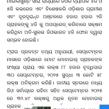
ମାଇଲଖୁଣ୍ଟ ସାରା ରାଜ୍ୟରେ ଜିଓର ବ୍ୟାପକ ୪ଜି ଓ
୫ଜି କଭରେଜ ଏବଂ ବିଶେଷକରି ଓଡ଼ିଶାର ଗ୍ରାମୀଣ
ଏବଂ ଦୂରଦୂରାନ୍ତ ଅଞ୍ଚଳରେ ହଜାର ହଜାର ୨ଜି
ଗ୍ରାହକଙ୍କୁ ୪ଜି କୁ ଅପଗ୍ରେଡ୍ କରିବାରେ ସକ୍ଷମ
କରିଥିବା ଅତି-ସୁଲଭ ଜିଓଭାରତ ୪ଜି ଫୋନ ଦ୍ୱାରା
ସମ୍ଭବ ହୋଇଛି।
ଟ୍ରାଇ ପ୍ରଦତ୍ତ ତଥ୍ୟ ଅନୁଯାୟୀ
,
ସେପ୍ଟେମ୍ବର
ମାସରେ ଓଡ଼ିଶାରେ ମୋଟ ମୋବାଇଲ୍ ଗ୍ରାହକଙ୍କ
ସଂଖ୍ୟା ପ୍ରାୟ ଏକ ଲକ୍ଷ ୮୮ ହଜାର ବୃଦ୍ଧିପାଇ
୩୦ ସେପ୍ଟେମ୍ବର
,
୨୦୨୫ ସୁଦ୍ଧା ୩ କୋଟି ୫୮
ଲକ୍ଷ ଅତିକ୍ରମ କରିଛି। ଜାତୀୟ ସ୍ତରରେ ମଧ୍ୟ
ଜିଓ ସର୍ବାଗ୍ରେ ରହିବା ସହିତ ସେପ୍ଟେମ୍ବର ୨୦୨୫
ରେ ୩୨.୪୯ ଲକ୍ଷରୁ ଅଧିକ ନୂତନ ମୋବାଇଲ୍
ଗ୍ରାହକ ଯୋଡି ଭାରତର ସର୍ବବୃହତ ଏବଂ ଦ୍ରୁତତମ