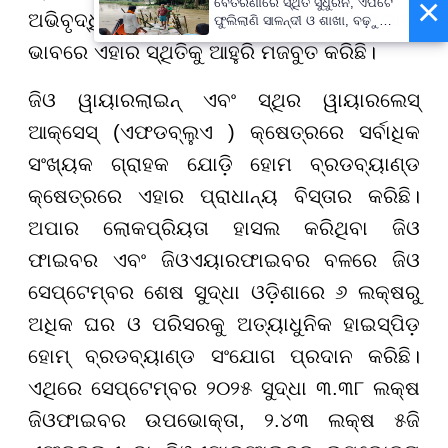
×
ବୈତରଣୀରେ ସ୍ଥିତି ସୁଧୁରିନି, ଏପଟେ
ଅଭିବୃଦ୍ଧିଶୀଳ ଡିଜିଟାଲ୍ ସେବା ପ୍ରଦାନକାରୀ
ଫୁଲିଲାଣି ସାଳନ୍ଦୀ ଓ ଶାଖା, ବଢ଼ୁଛି
ବନ୍ୟା ଭୟ
ଭାବରେ ଏହାର ସ୍ଥିତିକୁ ଆହୁରି ମଜବୁତ କରିଛି।
ଜିଓ ୱାୟାରଲାଇନ୍ ଏବଂ ସ୍ଥିର ୱାୟାରଲେସ୍
ଆକ୍ସେସ୍ (ଏଫଡବ୍ଲୁଏ ) କ୍ଷେତ୍ରରେ ସର୍ବାଧିକ
ସଂଖ୍ୟକ ଗ୍ରାହକ ଯୋଡ଼ି ହୋମ ବ୍ରଡବ୍ୟାଣ୍ଡ
କ୍ଷେତ୍ରରେ ଏହାର ପ୍ରାଧାନ୍ୟ ବିସ୍ତାର କରିଛି।
ଅପାର ଲୋକପ୍ରିୟତା ହାସଲ କରିଥିବା ଜିଓ
ଫାଇବର ଏବଂ ଜିଓଏୟାରଫାଇବର ବଳରେ ଜିଓ
ସେପ୍ଟେମ୍ବର ଶେଷ ସୁଦ୍ଧା ଓଡ଼ିଶାରେ ୬ ଲକ୍ଷରୁ
ଅଧିକ ଘର ଓ ପରିସରକୁ ଅତ୍ୟାଧୁନିକ ହାଇସ୍ପିଡ଼
ହୋମ୍ ବ୍ରଡବ୍ୟାଣ୍ଡ ସଂଯୋଗ ପ୍ରଦାନ କରିଛି।
ଏଥିରେ ସେପ୍ଟେମ୍ବର ୨୦୨୫ ସୁଦ୍ଧା ୩.୩୮ ଲକ୍ଷ
ଜିଓଫାଇବର ଉପଭୋକ୍ତା
,
୨.୪୩ ଲକ୍ଷ ୫ଜି