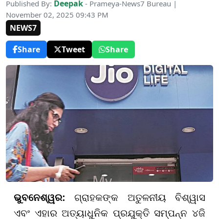
Deepak
Published By:
- Prameya-News7 Bureau |
November 02, 2025 09:43 PM
NEWS7
Share
Tweet
Share
ଭୁବନେଶ୍ୱର:
ଗ୍ରାହକଙ୍କ ଅତୁଳନୀୟ ବିଶ୍ୱାସ
ଏବଂ ଏହାର ଅତ୍ୟାଧୁନିକ ପ୍ରଯୁକ୍ତି ସମ୍ପନ୍ନ ୪ଜି