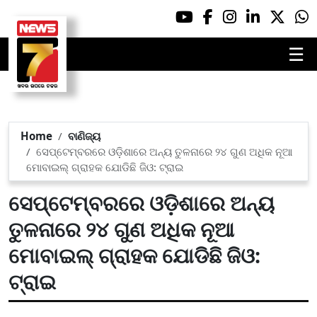
☰
Home
ବାଣିଜ୍ୟ
ସେପ୍ଟେମ୍ବରରେ ଓଡ଼ିଶାରେ ଅନ୍ୟ ତୁଳନାରେ ୨୪ ଗୁଣ ଅଧିକ ନୂଆ
ମୋବାଇଲ୍ ଗ୍ରାହକ ଯୋଡିଛି ଜିଓ: ଟ୍ରାଇ
ସେପ୍ଟେମ୍ବରରେ ଓଡ଼ିଶାରେ ଅନ୍ୟ
ତୁଳନାରେ ୨୪ ଗୁଣ ଅଧିକ ନୂଆ
ମୋବାଇଲ୍ ଗ୍ରାହକ ଯୋଡିଛି ଜିଓ:
ଟ୍ରାଇ