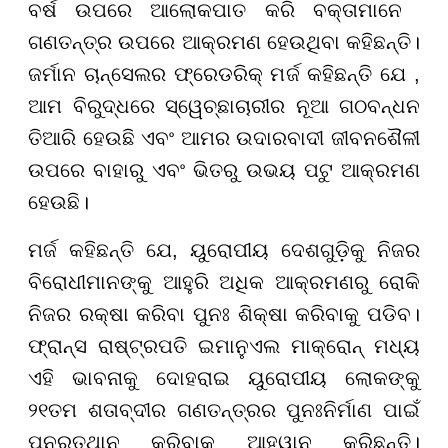
ବର୍ଷ ଉପରେ ଆଲୋକପାତ କରି
ବକ୍ତାମାନେ
ଗଣତନ୍ତ୍ର ଉପରେ ଆକ୍ରମଣ ହେଉଥିବା କହିଛନ୍ତି।
ଜର୍ମାନ ଚାନ୍ସେଲର ଫ୍ରେଡରିକ୍ ମର୍ଜ କହିଛନ୍ତି ଯେ ,
ଆମ ବିରୁଦ୍ଧରେ ସ୍ୱେଚ୍ଛାଚାରୀର ନୂଆ ଗଠବନ୍ଧନ
ତିଆରି ହେଉଛି ଏବଂ ଆମର ଉଦାରବାଦୀ ଜୀବନଶୈଳୀ
ଉପରେ ବାହାରୁ ଏବଂ ଭିତରୁ ଉଭୟ ପଟୁ ଆକ୍ରମଣ
ହେଉଛି।
ମର୍ଜ କହିଛନ୍ତି ଯେ
, ୟୁରୋପୀୟ ଦେଶଗୁଡ଼ିକୁ ନିଜର
ବିରୋଧୀମାନଙ୍କୁ ଆହୁରି ଅଧିକ ଆକ୍ରମଣରୁ ରୋକି
ନିଜର ରକ୍ଷା କରିବା ପୁନଃ ଶିକ୍ଷା କରିବାକୁ ପଡିବ।
ଫ୍ରାନ୍ସ ରାଷ୍ଟ୍ରପତି ଇମାନୁଏଲ ମାକ୍ରୋନ୍‌ ମଧ୍ୟ
ଏହି ଭାବନାକୁ ଦୋହରାଇ ୟୁରୋପୀୟ ଲୋକଙ୍କୁ
୨୧ତମ ଶତାବ୍ଦୀର ଗଣତନ୍ତ୍ରର ପୁନଃନିର୍ମାଣ ପାଇଁ
ପୁନରୁତ୍ଥାନ କରିବାକୁ ଆହ୍ୱାନ କରିଛନ୍ତି।