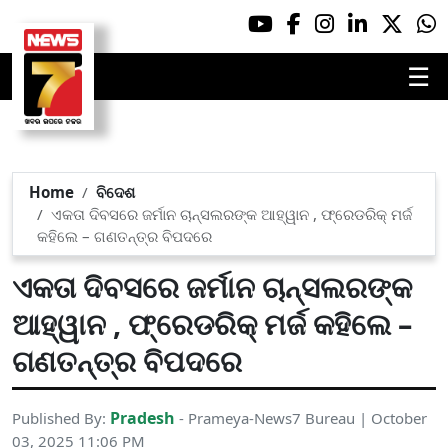
☰
Home
ବିଦେଶ
ଏକତା ଦିବସରେ ଜର୍ମାନ ଚାନ୍ସଲରଙ୍କ ଆହ୍ୱାନ , ଫ୍ରେଡରିକ୍ ମର୍ଜ
କହିଲେ – ଗଣତନ୍ତ୍ର ବିପଦରେ
ଏକତା ଦିବସରେ ଜର୍ମାନ ଚାନ୍ସଲରଙ୍କ
ଆହ୍ୱାନ , ଫ୍ରେଡରିକ୍ ମର୍ଜ କହିଲେ –
ଗଣତନ୍ତ୍ର ବିପଦରେ
Pradesh
Published By:
- Prameya-News7 Bureau | October
03, 2025 11:06 PM