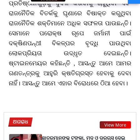
ପ୍ରତିଷ୍ଠାନଗୁଡ଼ିକୁ ଦୁର୍ବଳ କରିବାକୁ ଚାହୁଁଥିବା ଏବଂ
ପୁଅକୁ ଖୋଜି ଆଣିବାକୁ ମାଆଙ୍କ
ନିବେଦନ
ରାଜନୈତିକ ବିତର୍କକୁ ଘୃଣାରେ ବିଷାକ୍ତ କରୁଥିବା
ରାଜନୈତିକ ଶକ୍ତିମାନେ ଅଧିକ ସଫଳତା ପାଉଛନ୍ତି।
ସେମାନେ ପରୋକ୍ଷ ରୂପେ ଜର୍ମାନୀ ପାଇଁ
ଦକ୍ଷିଣପନ୍ଥୀ ବିକଳ୍ପର ବୃଦ୍ଧି ପାଉଥିବା
ଲୋକପ୍ରିୟତା ଉଦ୍ଧୃତ ଦେଇଛନ୍ତି।
ଷ୍ଟାଇନମେୟର କହିଛନ୍ତି , ଆସନ୍ତୁ ଆମେ ଆମର
ଗଣତନ୍ତ୍ରକୁ ଆହୁରି କ୍ଷତିଗ୍ରସ୍ତ ହେବାକୁ ଦେବା
ନାହିଁ। ଆସନ୍ତୁ ଆମେ ଏହାର ବିରୋଧରେ ଠିଆ ହେବା।
ଅପରାଧ
View More
ଛାତ୍ରମାନଙ୍କୁ ଟଙ୍କା, ମଦ ଓ ଡ୍ରଗ୍ସ ଦେଇ