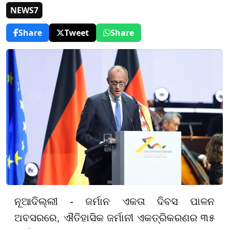
NEWS7
Share
Tweet
Share
ନୂଆଦିଲ୍ଲୀ - ଜର୍ମାନ ଏକତା ଦିବସ ପାଳନ
ଅବସରରେ, ଐତିହାସିକ ଜର୍ମାନୀ ଏକତ୍ରିକରଣର
୩୫