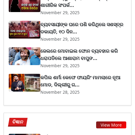
ଶାରୀରିକ ସଂପର୍କ...
November 29, 2025
ବ୍ୟବସାୟୀଙ୍କ ଘରେ ପଶି କରିଥିଲେ ସଶସ୍ତ୍ର
ଡକାୟତି, ୧୦ ଦିନ...
November 29, 2025
ଜେଲରେ ମୋବାଇଲ ଫୋନ ବ୍ୟବହାର କରି
ଧରାପଡିଲେ ଆଶାରାମ ବାପୁଙ...
November 29, 2025
କପିଲ ଶର୍ମା କେଫେ ଫାୟରିଂ ମାମଲାରେ ନୂଆ
ମୋଡ, ଦିଲ୍ଲୀରୁ ଗ...
November 28, 2025
ବିଜ୍ଞାନ
View More