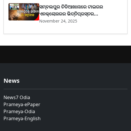
ସମ୍ବଲପୁର ଚିଡିଆଖାନାରେ ଟାଇଗର
ଏନକ୍ଲୋଜରର ଭିତ୍ତିପ୍ରସ୍ତର...
November 24, 2025
News
News7 Odia
Prameya-ePaper
Prameya-Odia
Prameya-English