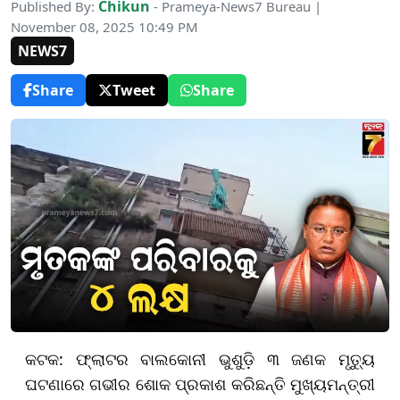
Chikun
Published By:
- Prameya-News7 Bureau |
November 08, 2025 10:49 PM
NEWS7
Share
Tweet
Share
କଟକ: ଫ୍ଲାଟର ବାଲକୋନୀ ଭୁଶୁଡ଼ି ୩ ଜଣକ ମୃତ୍ୟୁ
ଘଟଣାରେ ଗଭୀର ଶୋକ ପ୍ରକାଶ କରିଛନ୍ତି ମୁଖ୍ୟମନ୍ତ୍ରୀ