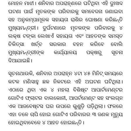
ମୋହନ ମାଝୀ। ଶନିବାର ଅପରାହ୍ଣରେ ଘଟିଥିବା ଏହି ଦୁଃଖଦ
ଘଟଣା ପାଇଁ ମୃତକଙ୍କ ପରିବାରକୁ ସମବେଦନା ଜଣାଇବା
ସହ ଅନୁକମ୍ପାମୂଳକ ସହାୟତା ରାଶିର ଘୋଷଣା କରିଛନ୍ତି
ମୁଖ୍ୟମନ୍ତ୍ରୀ। ଦୁର୍ଘଟଣାରେ ମୃତକଙ୍କ ପରିବାରକୁ ୪
ଲକ୍ଷ ଟଙ୍କା ଲେଖାଏଁ ସହାୟତା ଏବଂ ଆହତଙ୍କ ସମସ୍ତ
ଚିକିତ୍ସା ଖର୍ଚ୍ଚ ସରକାର ବହନ କରିବେ ବୋଲି
ମୁଖ୍ୟମନ୍ତ୍ରୀଙ୍କ କାର୍ଯ୍ୟାଳୟ ପକ୍ଷରୁ ସୂଚନା
ଦିଆଯାଇଛି।
ସୂଚନାଥାଉକି, ଶନିବାର ଅପରାହ୍ନ ୪ଟା ୪୫ ମିନିଟ୍ ସମୟରେ
କଟକ ମଣିସାହୁ ଛକ ନିକଟରେ ଏହି ଅଘଟଣ ଘଟିଥିଲା।
ଏଠାରେ ଥିବା ଏକ ୪ ମହଲା ବିଶିଷ୍ଟ ଆପାର୍ଟମେଣ୍ଟର
ଗୋଟିଏ ଫ୍ଲାଟର ବାଲକୋନୀ, ଆପର୍ଟମେଣ୍ଟ ସହ ସଂଲଗ୍ନ
ଏକ ଆଜବେଷ୍ଟସ ଘର ଉପରେ ଭୁଶୁଡ଼ି ପଡ଼ିଥିଲା। ଫଳରେ
ଏହା ତଳେ ଚାପି ହୋଇ ଗୋଟିଏ ପରିବାରର ୩ ଜଣକ ମୃତ୍ୟୁ
ହୋଇଥିବାବେଳେ ୪ ଆହତ ହୋଇଛନ୍ତି।