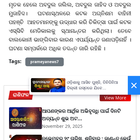
ମୃତକ ହେଲେ ଅବଦୁଲ ଜଲିଲ, ଅବଦୁଲ ଜାହିଦ ଓ ଅବଦୁଲ
ମୁଜାହିଦ। ଘଟଣାସ୍ଥଳରେ କଟକ ଅଗ୍ନିଶମ ବାହିନୀ
ପହଞ୍ଚି ଆହତମାନଙ୍କୁ ଉଦ୍ଧାର କରି ଚିକିତ୍ସା ପାଇଁ କଟକ
ଏସ୍‌ସିବି ମେଡିକାଲକୁ ସ୍ଥାନାନ୍ତର କରିଥିଲା। ତେବେ
ବାଲକୋନୀ ଭାଙ୍ଗିବାର କାରଣ ଏପର୍ଯ୍ୟନ୍ତ ଜଣାପଡ଼ିନାହିଁ ।
ଘଟଣା ସମ୍ପର୍କରେ ଅଧିକ ତଦନ୍ତ ଜାରି ରହିଛି ।
Tags:
prameyanews7
×
ଓଡ଼ିଶାକୁ ଆସିବ ପୁଞ୍ଜି, ତିନିଦିନିଆ
ଦିଲ୍ଲୀ ଗସ୍ତରେ ଯିବେ
ରାଶିଫଳ
ମୁଖ୍ୟମନ୍ତ୍ରୀ ମୋହନ ମାଝୀ
View More
ଆପଣଙ୍କର ଆର୍ଥିକ ଅଭିବୃଦ୍ଧି ପାଇଁ ଦିନଟି
ଅତ୍ୟନ୍ତ ଶୁଭ ଅଟ...
November 29, 2025
ନଭେମ୍ବର ୨୯ ତାରିଖ, ଶନିବାର ; ଜାଣନ୍ତୁ କେଉଁ