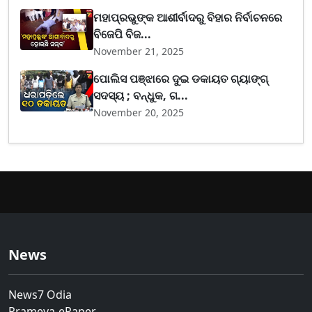
ମହାପ୍ରଭୁଙ୍କ ଆଶୀର୍ବାଦରୁ ବିହାର ନିର୍ବାଚନରେ
ବିଜେପି ବିଜ...
November 21, 2025
ପୋଲିସ ପଞ୍ଝାରେ ଦୁଇ ଡକାୟତ ଗ୍ୟାଙ୍ଗ୍
ସଦସ୍ୟ ; ବନ୍ଧୁକ, ଗ...
November 20, 2025
News
News7 Odia
Prameya-ePaper