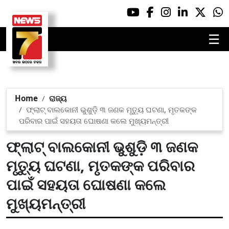
☰
Home
ରାଜ୍ୟ
ଫ୍ଲାଟ୍ ବାଲକୋନୀ ଭୁଶୁଡ଼ି ୩ ଜଣକ ମୃତ୍ୟୁ ଘଟଣା, ମୃତକଙ୍କ
ପରିବାର ପାଇଁ ସହୟତା ଘୋଷଣା କଲେ ମୁଖ୍ୟମନ୍ତ୍ରୀ
ଫ୍ଲାଟ୍ ବାଲକୋନୀ ଭୁଶୁଡ଼ି ୩ ଜଣକ
ମୃତ୍ୟୁ ଘଟଣା, ମୃତକଙ୍କ ପରିବାର
ପାଇଁ ସହୟତା ଘୋଷଣା କଲେ
ମୁଖ୍ୟମନ୍ତ୍ରୀ