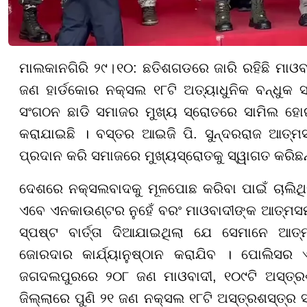
ମାଲକାନଗିରି
୨
୯
।
୧୦
:
ଛତିଶଗଡରେ ଜାରି ରହିଛି ମାଓବ
ଜଣ ହା
ର୍ଡ
କୋର ନକ୍ସଲ
୧୮
ଟି ଅତ୍ୟାଧୁନିକ ବନ୍ଧୁକ
ସଂଗଠନ ଛାଡି ସମାଜର ମୁଖ୍ୟ ସ୍ରୋତରେ ସାମିଲ ହୋଇଥ
କରାଯାଇଛି । ବସ୍ତର ଆଇଜି ପି. ସୁନ୍ଦରରାଜ ଆତ୍ମସମ
ପ୍ରଦାନ କରି ସମାଜରେ ମୁଖ୍ୟସ୍ରୋତକୁ ସ୍ୱାଗତ କରିଛନ୍
ଦେଶରେ ନକ୍ସଲବାଦକୁ ମୂଳପୋଛ କରିବା ପାଇଁ ଚାଲିଥିବ
ଏବେ ଏନକାଉଣ୍ଟର ନୁହେଁ ବରଂ ମାଓବାଦୀଙ୍କ ଆତ୍ମସମର୍
ସ୍ପଷ୍ଟ ବାର୍ତ୍ତା ଦିଆଯାଇଥିଲା ଯେ ସେମାନେ ଆତ୍ମ
ଜୋରଦାର କାର୍ଯ୍ୟାନୁଷ୍ଠାନ କରାଯିବ । ପୋଲିସର
ଜଗଦଲପୁରରେ
୨୦୮
ଜଣ ମାଓବାଦୀ
, ୧୦୯
ଟି ଅସ୍ତ୍
ଜିଲ୍ଲାରେ ପୁଣି
୨୧
ଜଣ ନକ୍ସଲ
୧୮
ଟି ଅସ୍ତ୍ରଶସ୍ତ୍ର