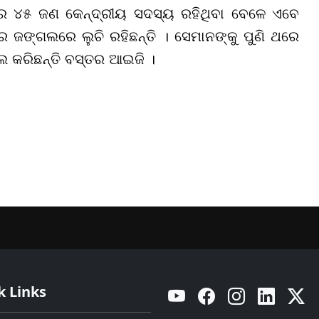
ରେ
୪୫
ଜଣ କେନ୍ଦ୍ରୀୟ ସଦସ୍ୟ ରହିଥି
ବା
ବେଳେ ଏବେ
ର ଜଙ୍ଗଲରେ ଲୁଚି ରହିଛନ୍ତି । ସେମାନଙ୍କୁ ପୁଣି ଥରେ
ଲ କରିଛନ୍ତି ବସ୍ତର ଆଇଜି ।
k Links
YouTube
Facebook
Instagram
Linkedin
Twitt