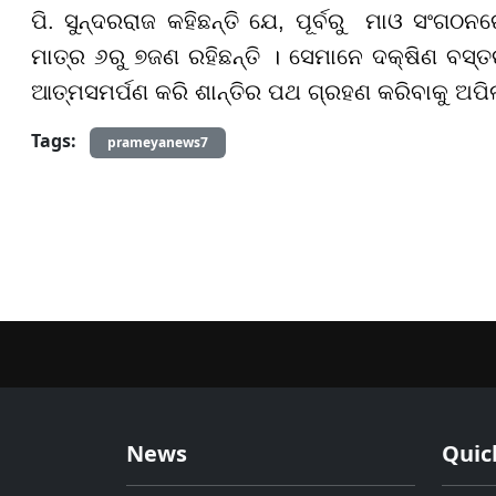
ପି. ସୁନ୍ଦରରାଜ କହିଛନ୍ତି ଯେ
, ପୂ
ର୍ବରୁ ମାଓ ସଂଗଠନ
ମାତ୍ର
୬
ରୁ
୭
ଜଣ ରହିଛନ୍ତି । ସେମାନେ ଦକ୍ଷିଣ ବସ୍ତ
ଆତ୍ମସମର୍ପଣ କରି ଶାନ୍ତିର ପଥ ଗ୍ରହଣ କରିବାକୁ ଅପି
Tags:
prameyanews7
News
Quic