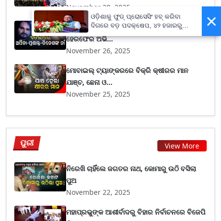
November 28, 2025
×
ଓଡ଼ିଶାକୁ ଫୁଡ୍ ପ୍ରୋସେସିଂ ହବ୍ କରିବା
ଦିଗରେ ବଡ଼ ପଦକ୍ଷେପ, ୪୨ ହଜାରରୁ
ହ୍ୟୁମାନ ସାଗର ରୋଜଗାର କରିଥିବା ବିପୁଳ ଟଙ୍କା
ଅଧିକ ନିଯୁକ୍ତି ସୁଯୋଗ
ହେରଫେର ଅଭି...
November 26, 2025
ମୋବାଇଲ୍ ଟ୍ୟାଙ୍କରରେ ବିକ୍ରି କ୍ଷୀରର ମାନ
ଯାଞ୍ଚ, ଛେନା ଓ...
November 25, 2025
ପୁରୀ
View More
ନିରେଖି ଚାହିଁଲେ ଜଗତର ନାଥ, କୋମାରୁ ଉଠି ବସିଲା
ପୁଅ
November 22, 2025
ମହାପ୍ରଭୁଙ୍କ ଆଶୀର୍ବାଦରୁ ବିହାର ନିର୍ବାଚନରେ ବିଜେପି