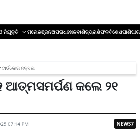
ଓ ନିଯୁକ୍ତି
ମନୋରଞ୍ଜନ
ଅପରାଧ
ଖେଳ
ବାଣିଜ୍ୟ
ରାଶିଫଳ
ବିଶେଷ
ପାଣିପାଗ
୧ ହାର୍ଡକୋର ନକ୍ସଲ
ସହ ଆତ୍ମସମର୍ପଣ କଲେ ୨୧
NEWS7
025 07:14 PM