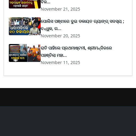
ବିଜ...
November 21, 2025
ପୋଲିସ ପଞ୍ଝାରେ ଦୁଇ ଡକାୟତ ଗ୍ୟାଙ୍ଗ୍ ସଦସ୍ୟ ;
ବନ୍ଧୁକ, ଗ...
November 20, 2025
ରାତି ପାହିଲେ ପ୍ରଥମାଷ୍ଟମୀ, ଶ୍ରୀମନ୍ଦିରରେ
ପହଞ୍ଚିଲା ମହା...
November 11, 2025
er