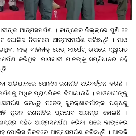
ାଦୀଙ୍କ ଆତ୍ମସମର୍ପଣ । କାଙ୍କେର ଜିଲ୍ଲାରେ ପୁଣି
୨୧
 ସହ ପୋଲିସ ନିକଟରେ ଆତ୍ମସମର୍ପଣ କରିଛନ୍ତି । ମାଓ
ିବା ଲାଲ୍ ବାହିନୀକୁ
ରେଡ୍
କାର୍ପେ
ଟ୍
ଉପରେ ସ୍ୱାଗତ
ର୍ପଣ କରିଥିବା ମାଓବାଦୀ ମାନଙ୍କୁ ସମ୍ବିଧାନର ବହି
ତି ।
ା ଅଭିଯାନରେ ପୋଲିସ ରଣନୀତି ପରିବର୍ତ୍ତନ କରିଛି ।
ପଣକୁ ଅଧିକ ପ୍ରାଥମିକତା ଦିଆଯାଉଛି । ମାଓବାଦୀଙ୍କୁ
ସମର୍ପଣ କରନ୍ତୁ ନଚେତ୍ ସୁରକ୍ଷାକର୍ମୀଙ୍କ ପକ୍ଷରୁ
 ଏହି ନୂତନ ରଣନୀତିର ପ୍ରଭାବ ଆରମ୍ଭ ହୋଇଛି ।
ରଶସ୍ତ୍ର ସହିତ ଆତ୍ମସମର୍ପଣ କରିବା ପରେ କାଙ୍କେର
 ସହ ପୋଲିସ ନିକଟରେ ଆତ୍ମସମର୍ପଣ କରିଛନ୍ତି । ଆଇଜି