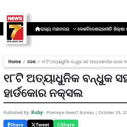
ରାଜ୍ୟ
ମହାନଗର
ଦେଶ
ବିଦେଶ
ରାଜନୀତି
ଶିକ୍ଷା 
Home
ଦେଶ
୧୮ଟି ଅତ୍ୟାଧୁନିକ ବନ୍ଧୁକ ସହ ଆତ୍ମସମର୍ପଣ କଲେ ୨
୧୮ଟି ଅତ୍ୟାଧୁନିକ ବନ୍ଧୁକ 
ହାର୍ଡକୋର ନକ୍ସଲ
Ruby
Published By:
- Prameya-News7 Bureau | October 29, 2
Share
Tweet
Share