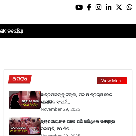
ଜୀବନଚର୍ଯ୍ୟା
ଅପରାଧ
View More
ଛାତ୍ରମାନଙ୍କୁ ଟଙ୍କା, ମଦ ଓ ଡ୍ରଗ୍ସ ଦେଇ
ଶାରୀରିକ ସଂପର୍କ...
November 29, 2025
ବ୍ୟବସାୟୀଙ୍କ ଘରେ ପଶି କରିଥିଲେ ସଶସ୍ତ୍ର
ଡକାୟତି, ୧୦ ଦିନ...
November 29, 2025