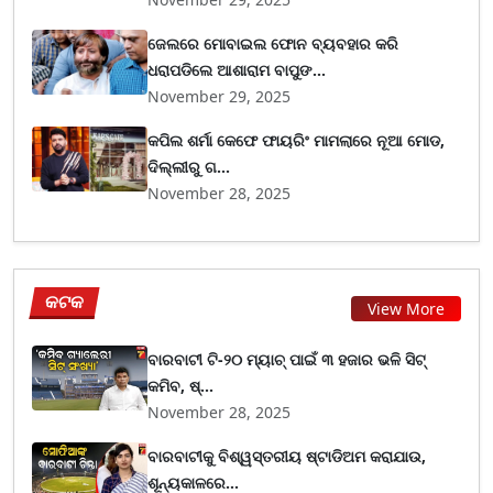
ଜେଲରେ ମୋବାଇଲ ଫୋନ ବ୍ୟବହାର କରି
ଧରାପଡିଲେ ଆଶାରାମ ବାପୁଙ...
November 29, 2025
କପିଲ ଶର୍ମା କେଫେ ଫାୟରିଂ ମାମଲାରେ ନୂଆ ମୋଡ,
ଦିଲ୍ଲୀରୁ ଗ...
November 28, 2025
କଟକ
View More
ବାରବାଟୀ ଟି-୨୦ ମ୍ୟାଚ୍ ପାଇଁ ୩ ହଜାର ଭଳି ସିଟ୍
କମିବ, ଷ୍...
November 28, 2025
ବାରବାଟୀକୁ ବିଶ୍ୱସ୍ତରୀୟ ଷ୍ଟାଡିଅମ କରାଯାଉ,
ଶୂନ୍ୟକାଳରେ...