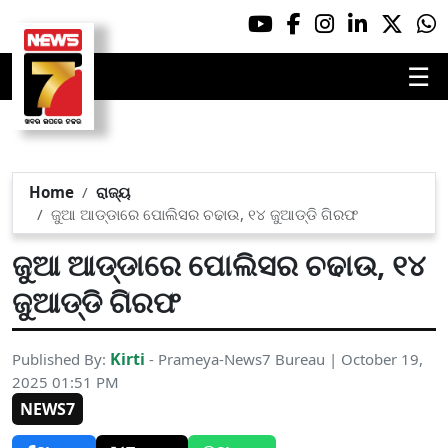
☰
Home
ରାଜ୍ୟ
ଜୁଆ ଆଡ୍ଡାରେ ପୋଲିସର ଚଢାଉ, ୧୪ ଜୁଆଡ୍ଡି ଗିରଫ
ଜୁଆ ଆଡ୍ଡାରେ ପୋଲିସର ଚଢାଉ, ୧୪
ଜୁଆଡ୍ଡି ଗିରଫ
Kirti
Published By:
- Prameya-News7 Bureau | October 19,
2025 01:51 PM
NEWS7