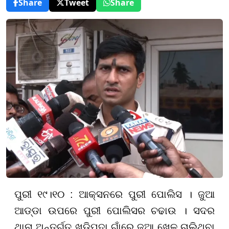
Share
Tweet
Share
ପୁରୀ ୧୯।୧୦ : ଆକ୍ସନରେ ପୁରୀ ପୋଲିସ । ଜୁଆ
ଆଡ୍ଡା ଉପରେ ପୁରୀ ପୋଲିସର ଚଢାଉ । ସଦର
ଥାନା ଅନ୍ତର୍ଗତ ଖଡ଼ିପଦା ଗାଁରେ ଜୁଆ ଖେଳ ଚାଲିଥିବା