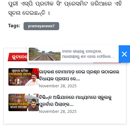
ପୁରୀ ଏସ୍‌ପି ପ୍ରତୀକ ସିଂ ପ୍ରେସମିଟ ଜରିଆରେ ଏହି
ସୂଚନା ଦେଇଛନ୍ତି ।
Tags:
prameyanews7
×
ବାହାର ରାଜ୍ୟକୁ ଯାଉଥିଲେ,
ଭୁବନେଶ୍ୱର
ଅଧାରାସ୍ତାରୁ ଶବ ହୋଇ ଫେରିଲେ...
View More
ଗାଡ଼କଣ ବୋମାମାଡ଼ ନେଇ ପ୍ରଶ୍ନ ଉଠାଇଲେ
ବିଧାୟକ ପ୍ରତାପ ଦେ...
November 28, 2025
ବିଭିନ୍ନ ଅଭିଯାନରେ ମାଧ୍ୟମରେ ସ୍କୁଲକୁ
ପୁନର୍ବାର ପିଲାଙ୍କ...
November 28, 2025