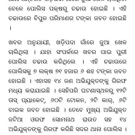
ବେଳେ ପୋଲିସ ପକ୍ଷରୁ ଚଢାଉ ହୋଇଛି । ଏହି
ଚଢାଉରେ ବିପୁଳ ପରିମାଣର ଟଙ୍କା ଜବତ ହୋଇଛି
।
ଖବର ଅନୁଯାୟୀ, ଖଡ଼ିପଦା ଗାଁରେ ଜୁଆ ଖେଳ
ଚାଲିଥିଲା । ଯାହା ସଂପର୍କରେ ଖବର ପାଇ ପୁରୀ
ପୋଲିସ ଚଢାଉ କରିଥିଲେ । ଏହି ଚଢାଉରେ
ପୋଲିସକୁ ୭ ଲକ୍ଷ ୭୧ ହଜାର ୬ ଶହ ଟଙ୍କା ଜବତ
ହୋଇଛି । ଏହାସହ ୧୪ ଜଣ ଅଭିଯୁକ୍ତଙ୍କୁ ଗିରଫ
ମଧ୍ୟ କରାଯାଇଛି । ସେହିପରି ଘଟଣାସ୍ଥଳରୁ ୧୨ଟି
ତାସ୍‌ ପ୍ୟାକେଟ୍‌, ୬୦ଟି ଟୋକନ, ୨ଟି କାର୍‌, ୬ଟି
ବାଇକ ଜବତ ହୋଇଛି । ତେବେ ମୁଖ୍ୟ ଅଭିଯୁକ୍ତ
ଜଟିଆ ଓରଫ ସୋମନାଥ ରାଉତ ସହ ୧୪
ଅଭିଯୁକ୍ତଙ୍କୁ ଗିରଫ କରିଛି ସଦର ଥାନା ପୋଲିସ ।