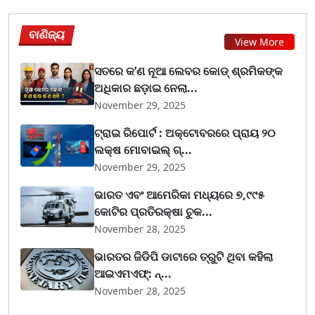
ବାଣିଜ୍ୟ
View More
ସତରେ କ’ଣ ନୂଆ ଲେବର କୋଡ୍‌ ଶ୍ରମିକଙ୍କ
ଅଧିକାର ଛଡ଼ାଇ ନେଲା...
November 29, 2025
ଟ୍ରାଇ ରିପୋର୍ଟ : ଅକ୍ଟୋବରରେ ପ୍ରାୟ ୨୦
ଲକ୍ଷ ମୋବାଇଲ୍ ଗ୍...
November 29, 2025
ଭାରତ ଏବଂ ଆମେରିକା ମଧ୍ୟରେ ୭,୯୯୫
କୋଟିର ପ୍ରତିରକ୍ଷା ଚୁକ...
November 28, 2025
ଭାରତର ଜିଡିପି ଡାଟାରେ ତ୍ରୁଟି ଥିବା କହିଲା
ଆଇଏମଏଫ୍‌: ନ୍...
November 28, 2025