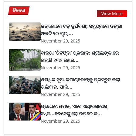
ବିଦେଶ
View More
କଙ୍ଗୋରେ ବଡ଼ ଦୁର୍ଘଟଣା; ସମୁଦ୍ରରେ ଡଙ୍ଗା
ଓଲଟି ୨୦ ମୃତ,...
November 29, 2025
ବାତ୍ୟା ‘ଡିଟଓ୍ବା’ ପ୍ରଭାବ; ଶ୍ରୀଲଙ୍କାରେ
ଗଲାଣି ୧୩୨ ଜଣକ...
November 29, 2025
ଶତାଧିକ ନୂଆ କମାଣ୍ଡୋଙ୍କୁ ପ୍ରସ୍ତୁତ କଲା
ତାଲିବାନ, ପାକି...
November 29, 2025
ପ୍ରଥମେ ଧମକ, ଏବେ ଏୟାରସ୍ପେସ୍
ବନ୍ଦ...ଭେନେଜୁଏଲା ଉପରେ କ...
November 29, 2025