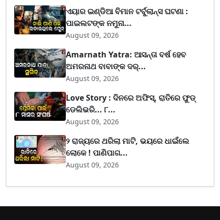
ଏୟାର ଇଣ୍ଡିଆ ବିମାନ ଟର୍ବୁଲାନ୍ସ ଘଟଣା :
ପାଇଲଟଙ୍କ ନମୁନା...
August 09, 2026
Amarnath Yatra: ଆସନ୍ତା ବର୍ଷ ହେବ
ଅମରନାଥ ବାବାଙ୍କ ଦର୍...
August 09, 2026
Love Story : ଦିନରେ ଅଫିସ୍, ରାତିରେ ଫୁଡ୍
ଡେଲିଭରି... ୮...
August 09, 2026
୨ ରାଜ୍ୟରେ ଥରିଲା ମାଟି, ଭୟରେ ଧାଇଁଲେ
ଲୋକେ ! ପାଣିପାଗ...
August 09, 2026