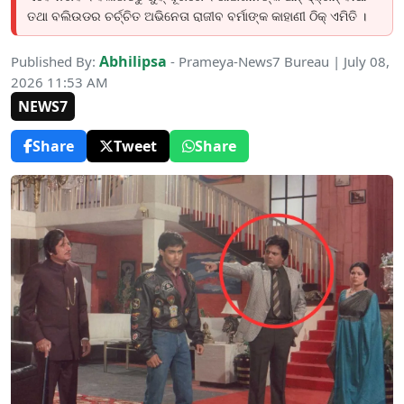
ତଥା ବଲିଉଡର ଚର୍ଚ୍ଚିତ ଅଭିନେତା ରାଜୀବ ବର୍ମାଙ୍କ କାହାଣୀ ଠିକ୍ ଏମିତି ।
Abhilipsa
Published By:
- Prameya-News7 Bureau | July 08,
2026 11:53 AM
NEWS7
Share
Tweet
Share