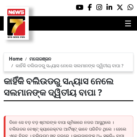
☰
Home
ମନୋରଞ୍ଜନ
କାହିଁକି ବଲିଉଡରୁ ସନ୍ୟାସ ନେଲେ ସଲମାନଙ୍କ ଦ୍ୱିତୀୟ ବାପା ?
କାହିଁକି ବଲିଉଡରୁ ସନ୍ୟାସ ନେଲେ
ସଲମାନଙ୍କ ଦ୍ୱିତୀୟ ବାପା ?
ଦିନେ ସେ ବଡ଼ ବଡ଼ ଷ୍ଟାରଙ୍କ ବାପା ଭୂମିକାରେ ନଜର ଆସୁଥିଲେ ।
ବଲିଉଡର ବେଷ୍ଟ୍ କ୍ୟାରେକ୍ଟର ଆର୍ଟିଷ୍ଟ୍ ଭାବେ ପରିଚିତ ଥିଲେ । ହେଲେ
ଏବେ ନିରବ । ବଲିଉଡଠୁ ଖୁବ୍ ଦୂରରେ । ଭାଇଜାନଙ୍କ ଅନ୍ ସ୍କ୍ରିନ୍ ବାପା