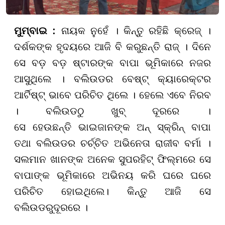
ମୁମ୍ବାଇ :
ନାୟକ ନୁହେଁ । କିନ୍ତୁ ରହିଛି କ୍ରେଜ୍ ।
ଦର୍ଶକଙ୍କ ହୃଦୟରେ ଆଜି ବି କରୁଛନ୍ତି ରାଜ୍ । ଦିନେ
ସେ ବଡ଼ ବଡ଼ ଷ୍ଟାରଙ୍କ ବାପା ଭୂମିକାରେ ନଜର
ଆସୁଥିଲେ । ବଲିଉଡର ବେଷ୍ଟ୍ କ୍ୟାରେକ୍ଟର
ଆର୍ଟିଷ୍ଟ୍ ଭାବେ ପରିଚିତ ଥିଲେ । ହେଲେ ଏବେ ନିରବ
। ବଲିଉଡଠୁ ଖୁବ୍ ଦୂରରେ ।
ସେ
ହେଉଛନ୍ତି
ଭାଇଜାନଙ୍କ ଅନ୍ ସ୍କ୍ରିନ୍ ବାପା
ତଥା ବଲିଉଡର ଚର୍ଚ୍ଚିତ ଅଭିନେତା ରାଜୀବ ବର୍ମା ।
ସଲମାନ ଖାନଙ୍କ ଅନେକ ସୁପରହିଟ୍ ଫିଲ୍ମରେ ସେ
ବାପାଙ୍କ ଭୂମିକାରେ ଅଭିନୟ କରି ଘରେ ଘରେ
ପରିଚିତ ହୋଇଥିଲେ। କିନ୍ତୁ ଆଜି ସେ
ବଲିଉଡରୁ
ଦୂରରେ ।