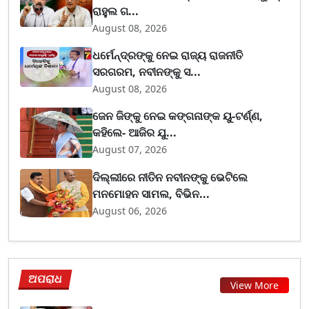
ରାହୁଲ ଗ...
August 08, 2026
ଧର୍ମେନ୍ଦ୍ରଙ୍କୁ ନେଇ ରାଜ୍ୟ ରାଜନୀତି
ସରଗରମ, ନବୀନଙ୍କୁ ସ...
August 08, 2026
ଜେନ ଜିଙ୍କୁ ନେଇ କଙ୍ଗନାଙ୍କ ୟୁ-ଟର୍ଣ୍ଣ,
କହିଲେ- ଆଜିର ଯୁ...
August 07, 2026
ଦିଲ୍ଲୀରେ ନୀତିନ ନବୀନଙ୍କୁ ଭେଟିଲେ
ମନମୋହନ ସାମଲ, ବିଭିନ...
August 06, 2026
ଅପରାଧ
View More