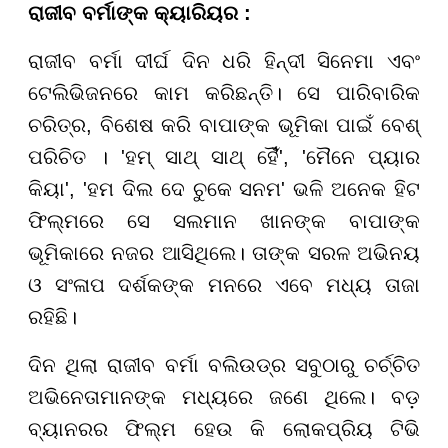
ରାଜୀବ ବର୍ମାଙ୍କ କ୍ୟାରିୟର :
ରାଜୀବ ବର୍ମା ଦୀର୍ଘ ଦିନ ଧରି ହିନ୍ଦୀ ସିନେମା ଏବଂ
ଟେଲିଭିଜନରେ କାମ କରିଛନ୍ତି। ସେ ପାରିବାରିକ
ଚରିତ୍ର, ବିଶେଷ କରି ବାପାଙ୍କ ଭୂମିକା ପାଇଁ ବେଶ୍
ପରିଚିତ । 'ହମ୍ ସାଥ୍ ସାଥ୍ ହୈଁ', 'ମୈନେ ପ୍ୟାର
କିୟା', 'ହମ ଦିଲ ଦେ ଚୁକେ ସନମ' ଭଳି ଅନେକ ହିଟ
ଫିଲ୍ମରେ ସେ ସଲମାନ ଖାନଙ୍କ ବାପାଙ୍କ
ଭୂମିକାରେ ନଜର ଆସିଥିଲେ। ତାଙ୍କ ସରଳ ଅଭିନୟ
ଓ ସଂଳାପ ଦର୍ଶକଙ୍କ ମନରେ ଏବେ ମଧ୍ୟ ତାଜା
ରହିଛି।
ଦିନ ଥିଲା ରାଜୀବ ବର୍ମା ବଲିଉଡ୍ର ସବୁଠାରୁ ଚର୍ଚ୍ଚିତ
ଅଭିନେତାମାନଙ୍କ ମଧ୍ୟରେ ଜଣେ ଥିଲେ। ବଡ଼
ବ୍ୟାନରର ଫିଲ୍ମ ହେଉ କି ଲୋକପ୍ରିୟ ଟିଭି