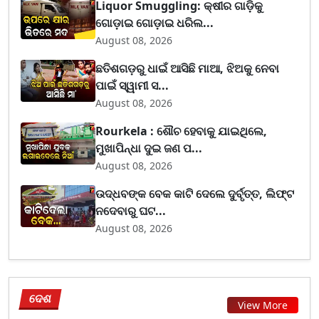
Liquor Smuggling: କ୍ଷୀର ଗାଡ଼ିକୁ
ଗୋଡ଼ାଇ ଗୋଡ଼ାଇ ଧରିଲ...
August 08, 2026
ଛତିଶଗଡ଼ରୁ ଧାଇଁ ଆସିଛି ମାଆ, ଝିଅକୁ ନେବା
ପାଇଁ ସ୍ୱାମୀ ସ...
August 08, 2026
Rourkela : ଶୌଚ ହେବାକୁ ଯାଇଥିଲେ,
ମୁଖାପିନ୍ଧା ଦୁଇ ଜଣ ପ...
August 08, 2026
ଉଦ୍ଧବଙ୍କ ବେକ କାଟି ଦେଲେ ଦୁର୍ବୃତ୍ତ, ଲିଫ୍ଟ
ନଦେବାରୁ ଘଟ...
August 08, 2026
ଦେଶ
View More