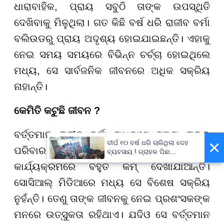
ଧାରାବାହିକ, ପ୍ରାୟ ସବୁଠି ତାଙ୍କ ଉପସ୍ଥିତି
ଦେଖିବାକୁ ମିଳୁଥିଲା। ଗତ କିଛି ବର୍ଷ ଧରି ରାଜୀବ ବର୍ମା
ବଲିଉଡରୁ
ପ୍ରାୟ ଅଦୃଶ୍ୟ ହୋଇଯାଇଛନ୍ତି। ଏହାକୁ
ନେଇ ସମୟ ସମୟରେ ବିଭିନ୍ନ ଚର୍ଚ୍ଚା ହୋଇଥିଲେ
ମଧ୍ୟ, ସେ ସାର୍ବଜନିକ ଜୀବନରେ ଅଧିକ ସକ୍ରିୟ
ନାହାନ୍ତି।
କେମିତି କଟୁଛି ଜୀବନ ?
ବର୍ତ୍ତମାନ ରାଜୀବ ବର୍ମା ଅଧିକାଂଶ ସମୟ ତାଙ୍କ
×
ଦୀର୍ଘ ୧୦ ବର୍ଷ ଧରି ଚାଲିଥିଲା ଦେହ
ପରିବାର ସହ କାଟୁଛନ୍ତି ଏବଂ ସାର୍ବଜନିକ
ବ୍ୟବସାୟ ! ଗ୍ରାହକ ପିଛା
ନିଆଯାଉଥିଲା ଅତିରିକ୍ତ ୫୦୦
କାର୍ଯ୍ୟକ୍ରମରେ ବହୁତ କମ୍ ଦେଖାଯାଆନ୍ତି।
ଟଙ୍କା !
ସୋସିଆଲ୍ ମିଡିଆରେ ମଧ୍ୟ ସେ ବିଶେଷ ସକ୍ରିୟ
ନୁହଁନ୍ତି। ତେଣୁ ତାଙ୍କ ଜୀବନକୁ ନେଇ ପ୍ରଶଂସକଙ୍କ
ମନରେ ଉତ୍ସୁକତା ରହିଥାଏ। ଯଦିଓ ସେ ବର୍ତ୍ତମାନ