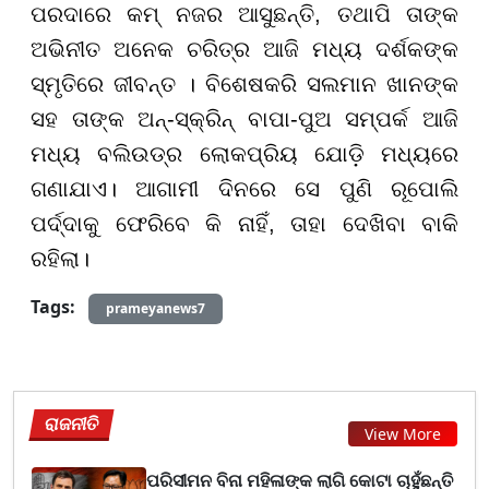
ପରଦାରେ କମ୍ ନଜର ଆସୁଛନ୍ତି, ତଥାପି ତାଙ୍କ
ଅଭିନୀତ ଅନେକ ଚରିତ୍ର ଆଜି ମଧ୍ୟ ଦର୍ଶକଙ୍କ
ସ୍ମୃତିରେ ଜୀବନ୍ତ । ବିଶେଷକରି ସଲମାନ ଖାନଙ୍କ
ସହ ତାଙ୍କ ଅନ୍-ସ୍କ୍ରିନ୍ ବାପା-ପୁଅ ସମ୍ପର୍କ ଆଜି
ମଧ୍ୟ ବଲିଉଡ୍ର ଲୋକପ୍ରିୟ ଯୋଡ଼ି ମଧ୍ୟରେ
ଗଣାଯାଏ। ଆଗାମୀ ଦିନରେ ସେ ପୁଣି ରୂପୋଲି
ପର୍ଦ୍ଦାକୁ ଫେରିବେ କି ନାହିଁ, ତାହା ଦେଖିବା ବାକି
ରହିଲା।
Tags:
prameyanews7
ରାଜନୀତି
View More
ପରିସୀମନ ବିନା ମହିଳାଙ୍କ ଲାଗି କୋଟା ଚାହୁଁଛନ୍ତି