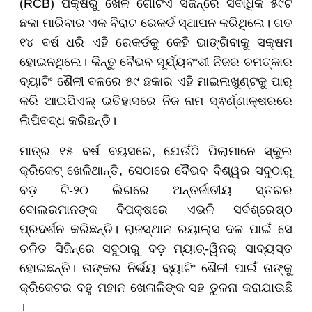
(RCB) ପକ୍ଷରୁ ଖେଳି ଗୋଟିଏ ସିଜିନ୍ରେ ସର୍ବାଧିକ ୫୯ଟି
ଛକା ମାରିବାର ଏକ ବିରାଟ ରେକର୍ଡ ସ୍ଥାପନ କରିଥିଲେ। ଗତ
୧୪ ବର୍ଷ ଧରି ଏହି ରେକର୍ଡକୁ କେହି ଭାଙ୍ଗିବାକୁ ସକ୍ଷମ
ହୋଇନଥିଲେ। କିନ୍ତୁ ବୈଭବ ସୂର୍ଯ୍ୟବଂଶୀ ନିଜର ଚମତ୍କାର
ବ୍ୟାଟିଂ ଶୈଳୀ ବଳରେ ୫୯ ଛକାର ଏହି ମାଇଲଖୁଣ୍ଟକୁ ପାର୍
କରି ଆଇପିଏଲ୍ ଇତିହାସରେ ନିଜ ନାମ ସ୍ଵର୍ଣ୍ଣାକ୍ଷରରେ
ଲିପିବଦ୍ଧ କରିଛନ୍ତି।
ମାତ୍ର ୧୫ ବର୍ଷ ବୟସରେ, ଯେଉଁଠି ପିଲାମାନେ ସ୍କୁଲ
କ୍ରିକେଟ୍ ଖେଳିଥାନ୍ତି, ସେଠାରେ ବୈଭବ ବିଶ୍ୱର ସବୁଠାରୁ
ବଡ଼ ଟି-୨୦ ଲିଗରେ ଅନ୍ତର୍ଜାତୀୟ ସ୍ତରର
ବୋଲରମାନଙ୍କ ବିପକ୍ଷରେ ଏଭଳି ସର୍ବଶ୍ରେଷ୍ଠ
ପ୍ରଦର୍ଶନ କରିଛନ୍ତି। ରାଜସ୍ଥାନ ରୟାଲ୍ସ ଦଳ ପାଇଁ ସେ
ଚଳିତ ସିଜିନ୍ରେ ସବୁଠାରୁ ବଡ଼ ମ୍ୟାଚ୍-ୱିନର୍ ସାବ୍ୟସ୍ତ
ହୋଇଛନ୍ତି। ତାଙ୍କର ନିର୍ଭୟ ବ୍ୟାଟିଂ ଶୈଳୀ ପାଇଁ ତାଙ୍କୁ
କ୍ରିକେଟର ବହୁ ମହାନ ଖେଳାଳିଙ୍କ ସହ ତୁଳନା କରାଯାଉଛି
।