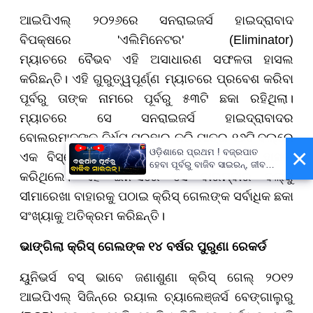
ଆଇପିଏଲ୍ ୨୦୨୬ରେ ସନରାଇଜର୍ସ ହାଇଦ୍ରାବାଦ
ବିପକ୍ଷରେ 'ଏଲିମିନେଟର' (Eliminator)
ମ୍ୟାଚରେ ବୈଭବ ଏହି ଅସାଧାରଣ ସଫଳତା ହାସଲ
କରିଛନ୍ତି। ଏହି ଗୁରୁତ୍ୱପୂର୍ଣ୍ଣ ମ୍ୟାଚରେ ପ୍ରବେଶ କରିବା
ପୂର୍ବରୁ ତାଙ୍କ ନାମରେ ପୂର୍ବରୁ ୫୩ଟି ଛକା ରହିଥିଲା।
ମ୍ୟାଚରେ ସେ ସନରାଇଜର୍ସ ହାଇଦ୍ରାବାଦର
ବୋଲରମାନଙ୍କୁ ନିର୍ଧୁମ ପ୍ରହାର କରି ମାତ୍ର ୧୬ଟି ବଲ୍ରେ
×
ଓଡ଼ିଶାରେ ପ୍ରଥମ ! ବଜ୍ରପାତ
ଏକ ବିସ୍ଫୋରକ ଅର୍ଦ୍ଧଶତକ (Half-Century) ହାସଲ
ହେବା ପୂର୍ବରୁ ବାଜିବ ସାଇରନ୍, ଜୀବନ
କରିଥିଲେ। ଏହି ଇନିଂସରେ ସେ ବାରମ୍ବାର ବଲ୍କୁ
ବଞ୍ଚାଇବା ପାଇଁ ରାଜ୍ୟ ସରକାଙ୍କ
ବଡ଼ ପଦକ୍ଷେପ
ସୀମାରେଖା ବାହାରକୁ ପଠାଇ କ୍ରିସ୍ ଗେଲଙ୍କ ସର୍ବାଧିକ ଛକା
ସଂଖ୍ୟାକୁ ଅତିକ୍ରମ କରିଛନ୍ତି।
ଭାଙ୍ଗିଲା କ୍ରିସ୍ ଗେଲଙ୍କ ୧୪ ବର୍ଷର ପୁରୁଣା ରେକର୍ଡ
ୟୁନିଭର୍ସ ବସ୍ ଭାବେ ଜଣାଶୁଣା କ୍ରିସ୍ ଗେଲ୍ ୨୦୧୨
ଆଇପିଏଲ୍ ସିଜିନ୍ରେ ରୟାଲ ଚ୍ୟାଲେଞ୍ଜର୍ସ ବେଙ୍ଗାଲୁରୁ