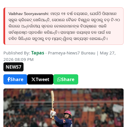
Vaibhav Sooryavanshi: ମାତ୍ର ୧୫ ବର୍ଷ ବୟସରେ, ଯେଉଁଠି ପିଲାମାନେ
ସ୍କୁଲ କ୍ରିକେଟ୍ ଖେଳିଥାନ୍ତି, ସେଠାରେ ବୈଭବ ବିଶ୍ୱର ସବୁଠାରୁ ବଡ଼ ଟି-୨୦
ଲିଗରେ ଅନ୍ତର୍ଜାତୀୟ ସ୍ତରର ବୋଲରମାନଙ୍କ ବିପକ୍ଷରେ ଏଭଳି
ସର୍ବଶ୍ରେଷ୍ଠ ପ୍ରଦର୍ଶନ କରିଛନ୍ତି। ରାଜସ୍ଥାନ ରୟାଲ୍ସ ଦଳ ପାଇଁ ସେ
ଚଳିତ ସିଜିନ୍ରେ ସବୁଠାରୁ ବଡ଼ ମ୍ୟାଚ୍-ୱିନର୍ ସାବ୍ୟସ୍ତ ହୋଇଛନ୍ତି।
Tapas
Published By:
- Prameya-News7 Bureau | May 27,
2026 08:09 PM
NEWS7
Share
Tweet
Share