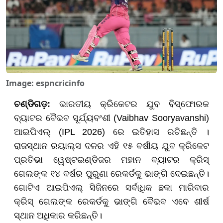
Image: espncricinfo
ଚଣ୍ଡିଗଡ଼:
ଭାରତୀୟ କ୍ରିକେଟର ଯୁବ ବିସ୍ଫୋରକ
ବ୍ୟାଟର ବୈଭବ ସୂର୍ଯ୍ୟବଂଶୀ (Vaibhav Sooryavanshi)
ଆଇପିଏଲ୍ (IPL 2026) ରେ ଇତିହାସ ରଚିଛନ୍ତି ।
ରାଜସ୍ଥାନ ରୟାଲ୍ସ ଦଳର ଏହି ୧୫ ବର୍ଷୀୟ ଯୁବ କ୍ରିକେଟ
ପ୍ରତିଭା ୱେଷ୍ଟଇଣ୍ଡିଜର ମହାନ ବ୍ୟାଟର କ୍ରିସ୍
ଗେଲଙ୍କ ୧୪ ବର୍ଷର ପୁରୁଣା ରେକର୍ଡକୁ ଭାଙ୍ଗି ଦେଇଛନ୍ତି।
ଗୋଟିଏ ଆଇପିଏଲ୍ ସିଜିନରେ ସର୍ବାଧିକ ଛକା ମାରିବାର
କ୍ରିସ୍ ଗେଲଙ୍କ ରେକର୍ଡକୁ ଭାଙ୍ଗି ବୈଭବ ଏବେ ଶୀର୍ଷ
ସ୍ଥାନ ଅଧିକାର କରିଛନ୍ତି।