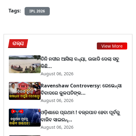
Tags:
IPL 2026
ରାଜ୍ୟ
View More
ତିନି ନଦୀର ଆସିଲା ବନ୍ୟା, ଉଜାଡି ଦେଲା ସବୁ
କିଛି...
August 06, 2026
Ravenshaw Controversy: ରେଭେନ୍ସା
ବିବାଦରେ କୁଳପତିଙ୍କ...
August 06, 2026
ଓଡ଼ିଶାରେ ପ୍ରଥମ ! ବଜ୍ରପାତ ହେବା ପୂର୍ବରୁ
ବାଜିବ ସାଇରନ୍...
August 06, 2026