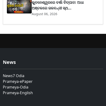
ଭୁବନେଶ୍ୱରରେ ବର୍ଷା ବିତ୍ପାତ: ଅଧା
ଅଞ୍ଚଳରେ ଜଳବନ୍ଦୀ ସ୍ଥ...
August 06, 2026
News
News7 Odia
Prameya-ePaper
Prameya-Odia
Prameya-English