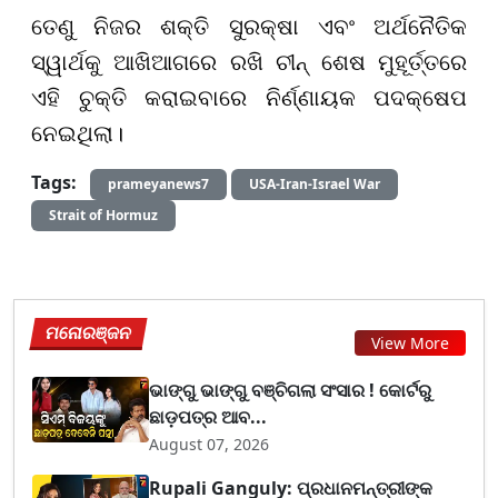
ତେଣୁ ନିଜର ଶକ୍ତି ସୁରକ୍ଷା ଏବଂ ଅର୍ଥନୈତିକ
ସ୍ୱାର୍ଥକୁ ଆଖିଆଗରେ ରଖି ଚୀନ୍ ଶେଷ ମୁହୂର୍ତ୍ତରେ
ଏହି ଚୁକ୍ତି କରାଇବାରେ ନିର୍ଣ୍ଣାୟକ ପଦକ୍ଷେପ
ନେଇଥିଲା।
Tags:
prameyanews7
USA-Iran-Israel War
Strait of Hormuz
ମନୋରଞ୍ଜନ
View More
ଭାଙ୍ଗୁ ଭାଙ୍ଗୁ ବଞ୍ଚିଗଲା ସଂସାର ! କୋର୍ଟରୁ
ଛାଡ଼ପତ୍ର ଆବ...
August 07, 2026
Rupali Ganguly: ପ୍ରଧାନମନ୍ତ୍ରୀଙ୍କ