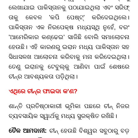
ଲେଖାଯାଇ ପାକିସ୍ତାନକୁ ପଠାଯାଇଥିଲା ଏବଂ ସରିଫ୍
ତାକୁ କେବଳ 'କପି ପେଷ୍ଟ୍' କରିଦେଇଥିଲେ।
ପାକିସ୍ତାନ ଏକ ନିରପେକ୍ଷ ମଧ୍ୟସ୍ଥି ନୁହେଁ, ବରଂ
'ଆମେରିକାର କଣ୍ଢେଇ' ସାଜିଛି ବୋଲି ସମାଲୋଚନା
ହେଉଛି। ଏହି କାରଣରୁ ଇରାନ ମଧ୍ୟ ପାକିସ୍ତାନ ସହ
ସିଧାସଳଖ ଆଲୋଚନା କରିବାକୁ ମନା କରିଦେଇଥିଲା।
ତେଣୁ ଇରାନକୁ ଟେବୁଲ୍କୁ ଆଣିବା ପାଇଁ ଶେଷରେ
ଚୀନ୍ର ଆବଶ୍ୟକତା ପଡ଼ିଥିଲା।
ଏଥିରେ ଚୀନ୍ର ଫାଇଦା କ'ଣ?
ଶାନ୍ତି ପ୍ରତିଷ୍ଠାକାରୀ ଭୂମିକା ପଛରେ ଚୀନ୍ ନିଜର
ବ୍ୟବସାୟିକ ସ୍ୱାର୍ଥକୁ ମଧ୍ୟ ସୁରକ୍ଷିତ ରଖିଛି।
ତୈଳ ଆମଦାନୀ:
ଚୀନ୍ ହେଉଛି ବିଶ୍ୱର ସବୁଠାରୁ ବଡ଼