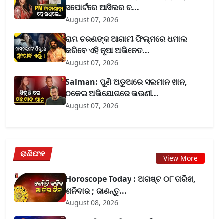
ସପୋର୍ଟରେ ଆସିଲର ର...
August 07, 2026
ରାମ ଚରଣଙ୍କ ଆଗାମୀ ଫିଲ୍ମରେ ଧମାଲ
କରିବେ ଏହି ନୂଆ ଅଭିନେତ...
August 07, 2026
Salman: ପୁଣି ଅଡୁଆରେ ସଲମାନ ଖାନ,
ଠକେଇ ଅଭିଯୋଗରେ ଭଉଣୀ...
August 07, 2026
ରାଶିଫଳ
View More
Horoscope Today : ଅଗଷ୍ଟ ୦୮ ତାରିଖ,
ଶନିବାର ; ଜାଣନ୍ତୁ...
August 08, 2026