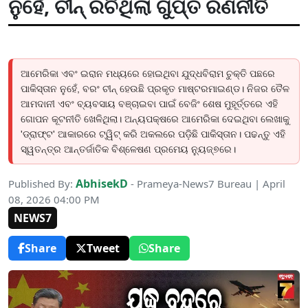
ନୁହେଁ, ଚୀନ୍ ରଚିଥିଲା ଗୁପ୍ତ ରଣନୀତି
ଆମେରିକା ଏବଂ ଇରାନ ମଧ୍ୟରେ ହୋଇଥିବା ଯୁଦ୍ଧବିରାମ ଚୁକ୍ତି ପଛରେ
ପାକିସ୍ତାନ ନୁହେଁ, ବରଂ ଚୀନ୍ ହେଉଛି ପ୍ରକୃତ ମାଷ୍ଟରମାଇଣ୍ଡ। ନିଜର ତୈଳ
ଆମଦାନୀ ଏବଂ ବ୍ୟବସାୟ ବଞ୍ଚାଇବା ପାଇଁ ବେଜିଂ ଶେଷ ମୁହୂର୍ତ୍ତରେ ଏହି
ଗୋପନ କୂଟନୀତି ଖେଳିଥିଲା। ଅନ୍ୟପକ୍ଷରେ ଆମେରିକା ଦେଇଥିବା ଲେଖାକୁ
'ଡ୍ରାଫ୍ଟ' ଆକାରରେ ଟ୍ୱିଟ୍ କରି ଅକଲରେ ପଡ଼ିଛି ପାକିସ୍ତାନ। ପଢନ୍ତୁ ଏହି
ସ୍ୱତନ୍ତ୍ର ଆନ୍ତର୍ଜାତିକ ବିଶ୍ଳେଷଣ ପ୍ରମେୟ ନ୍ୟୁଜ୍୭ରେ।
AbhisekD
Published By:
- Prameya-News7 Bureau | April
08, 2026 04:00 PM
NEWS7
Share
Tweet
Share