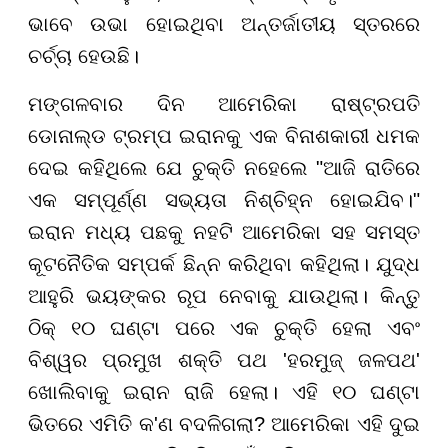
ଭାବେ ଉଭା ହୋଇଥିବା ଅନ୍ତର୍ଜାତୀୟ ସ୍ତରରେ
ଚର୍ଚ୍ଚା ହେଉଛି।
ମଙ୍ଗଳବାର ଦିନ ଆମେରିକା ରାଷ୍ଟ୍ରପତି
ଡୋନାଲ୍ଡ ଟ୍ରମ୍ପ ଇରାନକୁ ଏକ ବିନାଶକାରୀ ଧମକ
ଦେଇ କହିଥିଲେ ଯେ ଚୁକ୍ତି ନହେଲେ "ଆଜି ରାତିରେ
ଏକ ସମ୍ପୂର୍ଣ୍ଣ ସଭ୍ୟତା ନିଶ୍ଚିହ୍ନ ହୋଇଯିବ।"
ଇରାନ ମଧ୍ୟ ପଛକୁ ନହଟି ଆମେରିକା ସହ ସମସ୍ତ
କୂଟନୈତିକ ସମ୍ପର୍କ ଛିନ୍ନ କରିଥିବା କହିଥିଲା। ଯୁଦ୍ଧ
ଆହୁରି ଭୟଙ୍କର ରୂପ ନେବାକୁ ଯାଉଥିଲା। କିନ୍ତୁ
ଠିକ୍ ୧୦ ଘଣ୍ଟା ପରେ ଏକ ଚୁକ୍ତି ହେଲା ଏବଂ
ବିଶ୍ୱର ପ୍ରମୁଖ ଶକ୍ତି ପଥ 'ହରମୁଜ୍ ଜଳପଥ'
ଖୋଲିବାକୁ ଇରାନ ରାଜି ହେଲା। ଏହି ୧୦ ଘଣ୍ଟା
ଭିତରେ ଏମିତି କ'ଣ ବଦଳିଗଲା? ଆମେରିକା ଏହି ଦୁଇ