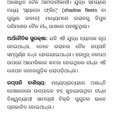
ଅଶୋଧିତ ତୈଳ ଆମଦାନୀକାରୀ। ଯୁଦ୍ଧ ସମୟରେ
ମଧ୍ୟ 'ସ୍ୟାଡୋ ଫ୍ଲିଟ୍' (shadow fleets ବା
ପୁରୁଣା ଜାହାଜ) ମାଧ୍ୟମରେ ଇରାନରୁ ବିପୁଳ
ପରିମାଣର ତୈଳ ଚୀନ୍ ପାଖରେ ପହଞ୍ଚୁଥିଲା।
ଅର୍ଥନୈତିକ ସୁରକ୍ଷା:
ଯଦି ଏହି ଯୁଦ୍ଧ ବ୍ୟାପକ ରୂପ
ନେଇଥାନ୍ତା, ତେବେ ଇରାନର ତୈଳ ରପ୍ତାନି
ସମ୍ପୂର୍ଣ୍ଣ ବନ୍ଦ ହୋଇଯାଇଥାନ୍ତା। ହରମୁଜ୍ ଜଳପଥ
ଉପରେ ଆମେରିକାର କବଜା ହୋଇଥିଲେ ଚୀନ୍ର ଏହି
ଗୋପନ ଜାହାଜଗୁଡ଼ିକ ଧରାପଡ଼ିଥାନ୍ତା।
ରପ୍ତାନି ବାଣିଜ୍ୟ:
ମଧ୍ୟପ୍ରାଚ୍ୟରେ ଅଶାନ୍ତି
ଦେଖାଦେଲେ ଉତ୍ପାଦନ ହବ୍ କୁହାଯାଉଥିବା ଚୀନ୍ର
ବିଶ୍ୱବ୍ୟାପୀ ସାମଗ୍ରୀ ବିକ୍ରି ଗୁରୁତର ଭାବେ
ପ୍ରଭାବିତ ହୋଇଥାନ୍ତା।