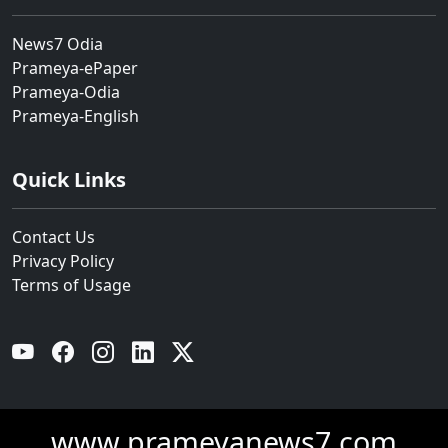
News7 Odia
Prameya-ePaper
Prameya-Odia
Prameya-English
Quick Links
Contact Us
Privacy Policy
Terms of Usage
YouTube
Facebook
Instagram
Linkedin
Twitter
www.prameyanews7.com