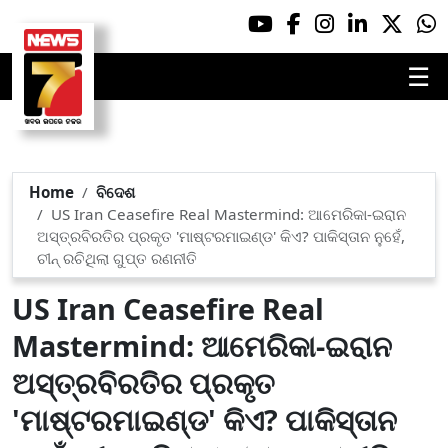
☰
Home
ବିଦେଶ
US Iran Ceasefire Real Mastermind: ଆମେରିକା-ଇରାନ
ଅସ୍ତ୍ରବିରତିର ପ୍ରକୃତ 'ମାଷ୍ଟରମାଇଣ୍ଡ' କିଏ? ପାକିସ୍ତାନ ନୁହେଁ,
ଚୀନ୍ ରଚିଥିଲା ଗୁପ୍ତ ରଣନୀତି
US Iran Ceasefire Real
Mastermind: ଆମେରିକା-ଇରାନ
ଅସ୍ତ୍ରବିରତିର ପ୍ରକୃତ
'ମାଷ୍ଟରମାଇଣ୍ଡ' କିଏ? ପାକିସ୍ତାନ