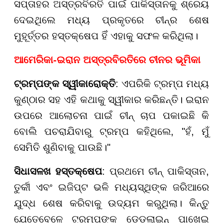
ସପ୍ତାହର ଅସ୍ତ୍ରବିରତି ପାଇଁ ପାକିସ୍ତାନକୁ ଶ୍ରେୟ
ଦେଇଥିଲେ ମଧ୍ୟ ପ୍ରକୃତରେ ଚୀନ୍ର ଶେଷ
ମୁହୂର୍ତ୍ତର ହସ୍ତକ୍ଷେପ ହିଁ ଏହାକୁ ସଫଳ କରିଥିଲା।
ଆମେରିକା-ଇରାନ ଅସ୍ତ୍ରବିରତିରେ ଚୀନର
ଭୂମିକା
ଟ୍ରମ୍ପଙ୍କ ସ୍ୱୀକାରୋକ୍ତି
: ଏପରିକି ଟ୍ରମ୍ପ ମଧ୍ୟ
କୁଣ୍ଠାର ସହ ଏହି କଥାକୁ ସ୍ୱୀକାର କରିଛନ୍ତି। ଇରାନ
ଉପରେ ଆଲୋଚନା ପାଇଁ ଚୀନ୍ ଚାପ ପକାଇଛି କି
ବୋଲି ପଚରାଯିବାରୁ ଟ୍ରମ୍ପ କହିଥିଲେ, "ହଁ, ମୁଁ
ସେମିତି ଶୁଣିବାକୁ ପାଉଛି।"
ସିଧାସଳଖ ହସ୍ତକ୍ଷେପ
: ପ୍ରଥମେ ଚୀନ୍ ପାକିସ୍ତାନ,
ତୁର୍କୀ ଏବଂ ଇଜିପ୍ଟ ଭଳି ମଧ୍ୟସ୍ଥିଙ୍କ ଜରିଆରେ
ଯୁଦ୍ଧ ଶେଷ କରିବାକୁ ଉଦ୍ୟମ କରୁଥିଲା। କିନ୍ତୁ
ଯେତେବେଳେ ଟ୍ରମ୍ପଙ୍କ ଡେଡଲାଇନ୍ ପାଖେଇ