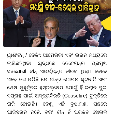
ୱାଶିଂଟନ୍ / ବେଜିଂ: ଆମେରିକା ଏବଂ ଇରାନ ମଧ୍ୟରେ
ଲାଗିରହିଥିବା ଯୁଦ୍ଧରେ ତେହେରାନ୍ର ପ୍ରମୁଖ
ସହଯୋଗୀ ଚୀନ୍ ଏପର୍ଯ୍ୟନ୍ତ ନୀରବ ଥିଲା। ତେବେ
ଏବେ ଜଣାପଡ଼ିଛି ଯେ ଚୀନ୍ର ଗୋପନ କୂଟନୀତି ଏବଂ
ଶେଷ ମୁହୂର୍ତ୍ତର ହସ୍ତକ୍ଷେପ ଯୋଗୁଁ ହିଁ ଇରାନ ଦୁଇ
ସପ୍ତାହ ପାଇଁ ଅସ୍ତ୍ରବିରତି (Ceasefire) ଚୁକ୍ତିରେ
ରାଜି ହୋଇଛି। ତେଣୁ ଏହି ବୁଝାମଣା ପଛରେ
ପାକିସ୍ତାନ ନୁହେଁ, ବରଂ ଚୀନ୍ ହିଁ ପ୍ରକୃତ ଖେଳାଳି