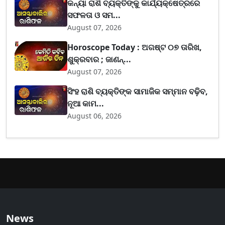
କନ୍ୟା ରାଶି ବ୍ୟକ୍ତିଙ୍କୁ କାର୍ଯ୍ୟକ୍ଷେତ୍ରରେ
ସଫଳତା ଓ ସମ...
August 07, 2026
Horoscope Today : ଅଗଷ୍ଟ ୦୭ ତାରିଖ,
ଶୁକ୍ରବାର ; ଜାଣନ୍...
August 07, 2026
ସିଂହ ରାଶି ବ୍ୟକ୍ତିଙ୍କ ସାମାଜିକ ସମ୍ମାନ ବଢ଼ିବ,
ନୂଆ କାମ...
August 06, 2026
News