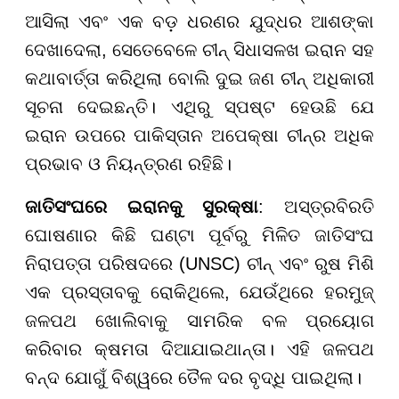
ଆସିଲା ଏବଂ ଏକ ବଡ଼ ଧରଣର ଯୁଦ୍ଧର ଆଶଙ୍କା
ଦେଖାଦେଲା, ସେତେବେଳେ ଚୀନ୍ ସିଧାସଳଖ ଇରାନ ସହ
କଥାବାର୍ତ୍ତା କରିଥିଲା ବୋଲି ଦୁଇ ଜଣ ଚୀନ୍ ଅଧିକାରୀ
ସୂଚନା ଦେଇଛନ୍ତି। ଏଥିରୁ ସ୍ପଷ୍ଟ ହେଉଛି ଯେ
ଇରାନ ଉପରେ ପାକିସ୍ତାନ ଅପେକ୍ଷା ଚୀନ୍ର ଅଧିକ
ପ୍ରଭାବ ଓ ନିୟନ୍ତ୍ରଣ ରହିଛି।
ଜାତିସଂଘରେ ଇରାନକୁ ସୁରକ୍ଷା
: ଅସ୍ତ୍ରବିରତି
ଘୋଷଣାର କିଛି ଘଣ୍ଟା ପୂର୍ବରୁ ମିଳିତ ଜାତିସଂଘ
ନିରାପତ୍ତା ପରିଷଦରେ (UNSC) ଚୀନ୍ ଏବଂ ରୁଷ ମିଶି
ଏକ ପ୍ରସ୍ତାବକୁ ରୋକିଥିଲେ, ଯେଉଁଥିରେ ହରମୁଜ୍
ଜଳପଥ ଖୋଲିବାକୁ ସାମରିକ ବଳ ପ୍ରୟୋଗ
କରିବାର କ୍ଷମତା ଦିଆଯାଇଥାନ୍ତା। ଏହି ଜଳପଥ
ବନ୍ଦ ଯୋଗୁଁ ବିଶ୍ୱରେ ତୈଳ ଦର ବୃଦ୍ଧି ପାଇଥିଲା।