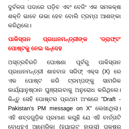
ଦୁର୍ବଳତା ପଦାରେ ପଡ଼ିବ ଏବଂ ବେଜିଂ ଏକ ସମକକ୍ଷ
ଶକ୍ତି ଭାବେ ଉଭା ହେବ ବୋଲି ଟ୍ରମ୍ପ ଆଶଙ୍କା
କରିଥିଲେ।
ପାକିସ୍ତାନ ପ୍ରଧାନମନ୍ତ୍ରୀଙ୍କ 'ଡ୍ରାଫ୍ଟ'
ପୋଷ୍ଟକୁ ନେଇ ସନ୍ଦେହ
ଅସ୍ତ୍ରବିରତି ଘୋଷଣା ପୂର୍ବରୁ ପାକିସ୍ତାନ
ପ୍ରଧାନମନ୍ତ୍ରୀ ଶାହବାଜ ସରିଫ୍ ଏକ୍ସ (X) ରେ
ଏକ ପୋଷ୍ଟ କରି ଟ୍ରମ୍ପଙ୍କୁ ସାମରିକ
କାର୍ଯ୍ୟାନୁଷ୍ଠାନ ଘୁଞ୍ଚାଇବାକୁ ଅନୁରୋଧ କରିଥିଲେ।
କିନ୍ତୁ ସେହି ପୋଷ୍ଟର ପ୍ରଥମ ଅଂଶରେ "Draft -
Pakistan's PM message on X" ଲେଖାଥିଲା।
ଏହି ଶବ୍ଦଗୁଡ଼ିକ ପ୍ରମାଣ କରୁଛି ଯେ ଏହି ବାର୍ତ୍ତାଟି
ବୋଧହୁଏ ଆମେରିକା (ହ୍ୱାଇଟ୍ ହାଉସ୍) ପକ୍ଷରୁ