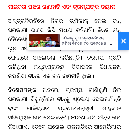
ନୀରବତା ପଛର ରଣନୀତି ଏବଂ ଟ୍ରମ୍ପଙ୍କ ବୟାନ
ଅସ୍ତ୍ରବିରତିରେ ନିଜର ଭୂମିକାକୁ ନେଇ ଚୀନ୍
ସରକାରୀ ଭାବେ କିଛି ମଧ୍ୟ କହିନାହିଁ। କିନ୍ତୁ ଚୀନ୍
×
ବୈଦେଶିକ ମନ୍ତ୍ରୀ ୱାଙ୍ଗ୍ ୟି ଇରାନ, ଇସ୍ରାଏଲ୍,
ଓଡ଼ିଶାକୁ ଫୁଡ୍ ପ୍ରୋସେସିଂ ହବ୍
କରିବା ଦିଗରେ ବଡ଼ ପଦକ୍ଷେପ, ୪୨
ରୁଷ ଏବଂ ଉପସାଗରୀୟ ଦେଶଗୁଡ଼ିକ ସହ ୨୬ ଥର
ହଜାରରୁ ଅଧିକ ନିଯୁକ୍ତି ସୁଯୋଗ
ଫୋନ୍ରେ ଆଲୋଚନା କରିଛନ୍ତି। ଟ୍ରମ୍ପ ସୃଷ୍ଟି
କରିଥିବା ମଧ୍ୟପ୍ରାଚ୍ୟ ବିବାଦରେ ସିଧାସଳଖ
ନପଶିବା ଚୀନ୍ର ଏକ ବଡ଼ ରଣନୀତି ଥିଲା।
ବିଶେଷଜ୍ଞଙ୍କ ମତରେ, ଟ୍ରମ୍ପ ଜାଣିଶୁଣି ନିଜ
ସରକାରୀ ବିବୃତ୍ତିରେ ଚୀନ୍କୁ ଶ୍ରେୟ ଦେଇନାହାଁନ୍ତି
ବରଂ ପାକିସ୍ତାନ ପ୍ରଧାନମନ୍ତ୍ରୀ ଶାହବାଜ
ସରିଫ୍ଙ୍କ ନାମ ନେଇଛନ୍ତି। କାରଣ ଯଦି ଚୀନ୍ର ନାମ
ନିଆଯାଏ, ତେବେ ଘରୋଇ ରାଜନୀତିରେ ଆମେରିକାର