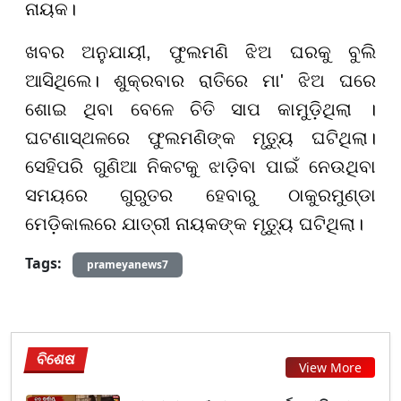
ନାୟକ।
ଖବର ଅନୁଯାୟୀ,
ଫୁଲମଣି ଝିଅ ଘରକୁ ବୁଲି
ଆସିଥିଲେ। ଶୁକ୍ରବାର ରାତିରେ ମା
'
ଝିଅ ଘରେ
ଶୋଇ ଥିବା ବେଳେ ଚିତି ସାପ କାମୁଡ଼ିଥିଲା ।
ଘଟଣାସ୍ଥଳରେ ଫୁଲମଣିଙ୍କ ମୃତ୍ୟୁ ଘଟିଥିଲା।
ସେହିପରି ଗୁଣିଆ ନିକଟକୁ ଝାଡ଼ିବା ପାଇଁ ନେଉଥିବା
ସମୟରେ ଗୁରୁତର ହେବାରୁ ଠାକୁରମୁଣ୍ଡା
ମେଡ଼ିକାଲରେ ଯାତ୍ରୀ ନାୟକଙ୍କ ମୃତ୍ୟୁ ଘଟିଥିଲା।
Tags:
prameyanews7
ବିଶେଷ
View More