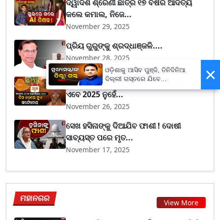
ଦ୍ୱାଦଶ ଶ୍ରେଣୀ ଛାତ୍ର ୧୭ ବର୍ଷର ଆଦିତ୍ୟ
କଲେ କମାଲ, ନିଜେ...
November 29, 2025
ପ୍ରିୟ ଗୁରୁଙ୍କୁ ଶ୍ରଦ୍ଧାଞ୍ଜଳି....
November 28, 2025
×
ଓଡ଼ିଶାକୁ ଆସିବ ପୁଞ୍ଜି, ତିନିଦିନିଆ
ଦିଲ୍ଲୀ ଗସ୍ତରେ ଯିବେ
ଏହି ଦେଶର ଜ୍ୱାଳାମୂଖୀ ଏବେ ଭାରତରେ, ଏଠି
ମୁଖ୍ୟମନ୍ତ୍ରୀ ମୋହନ ମାଝୀ
ଏବେ 2025 ନୁହେଁ...
November 26, 2025
ସେଖ ହସିନାଙ୍କୁ ଦିଆଯିବ ଫାଶୀ ! ଦୋଷୀ
ସାବ୍ୟସ୍ତ ପରେ ମୃତ...
November 17, 2025
ମହାନଗର
View More