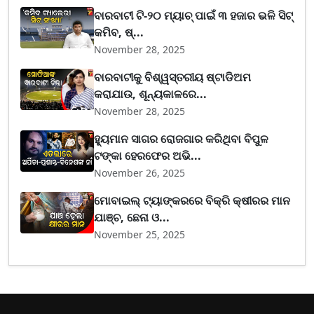
ବାରବାଟୀ ଟି-୨୦ ମ୍ୟାଚ୍ ପାଇଁ ୩ ହଜାର ଭଳି ସିଟ୍
କମିବ, ଷ୍...
November 28, 2025
ବାରବାଟୀକୁ ବିଶ୍ୱସ୍ତରୀୟ ଷ୍ଟାଡିଅମ
କରାଯାଉ, ଶୂନ୍ୟକାଳରେ...
November 28, 2025
ହ୍ୟୁମାନ ସାଗର ରୋଜଗାର କରିଥିବା ବିପୁଳ
ଟଙ୍କା ହେରଫେର ଅଭି...
November 26, 2025
ମୋବାଇଲ୍ ଟ୍ୟାଙ୍କରରେ ବିକ୍ରି କ୍ଷୀରର ମାନ
ଯାଞ୍ଚ, ଛେନା ଓ...
November 25, 2025