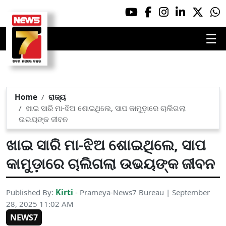
☰
Home
ରାଜ୍ୟ
ଖାଇ ସାରି ମା-ଝିଅ ଶୋଇଥିଲେ, ସାପ କାମୁଡ଼ାରେ ଚାଲିଗଲା
ଉଭୟଙ୍କ ଜୀବନ
ଖାଇ ସାରି ମା-ଝିଅ ଶୋଇଥିଲେ, ସାପ
କାମୁଡ଼ାରେ ଚାଲିଗଲା ଉଭୟଙ୍କ ଜୀବନ
Kirti
Published By:
- Prameya-News7 Bureau | September
28, 2025 11:02 AM
NEWS7