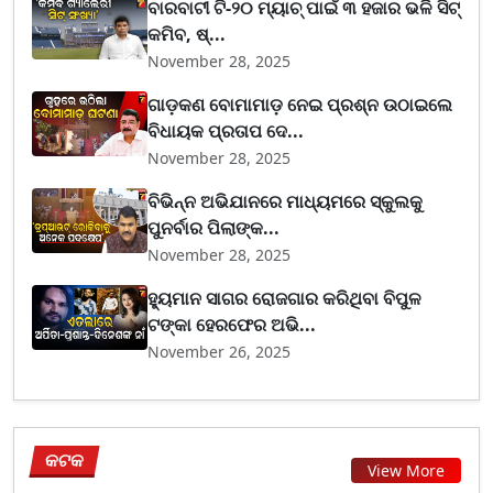
ବାରବାଟୀ ଟି-୨୦ ମ୍ୟାଚ୍ ପାଇଁ ୩ ହଜାର ଭଳି ସିଟ୍
କମିବ, ଷ୍...
November 28, 2025
ଗାଡ଼କଣ ବୋମାମାଡ଼ ନେଇ ପ୍ରଶ୍ନ ଉଠାଇଲେ
ବିଧାୟକ ପ୍ରତାପ ଦେ...
November 28, 2025
ବିଭିନ୍ନ ଅଭିଯାନରେ ମାଧ୍ୟମରେ ସ୍କୁଲକୁ
ପୁନର୍ବାର ପିଲାଙ୍କ...
November 28, 2025
ହ୍ୟୁମାନ ସାଗର ରୋଜଗାର କରିଥିବା ବିପୁଳ
ଟଙ୍କା ହେରଫେର ଅଭି...
November 26, 2025
କଟକ
View More