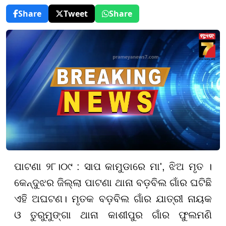
Share
Tweet
Share
ପାଟଣା ୨୮।୦୯ :
ସାପ କାମୁଡାରେ ମା
',
ଝିଅ ମୃତ ।
କେନ୍ଦୁଝର ଜିଲ୍ଲା ପାଟଣା ଥାନା ବଡ଼ବିଲ ଗାଁର
ଘଟିଛି
ଏହି ଅ
ଘଟଣ। ମୃତକ ବଡ଼ବିଲ ଗାଁର ଯାତ୍ରୀ ନାୟକ
ଓ ତୁରୁମୁଙ୍ଗା ଥାନା କାଶୀପୁର ଗାଁର ଫୁଲମଣି