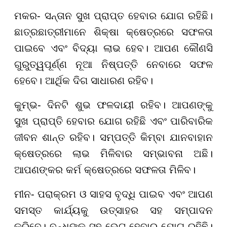
ମକର- ସନ୍ତାନ ସୁଖ ପ୍ରାପ୍ତ ହେବାର ଯୋଗ ରହିଛି।
ଛାତ୍ରଛାତ୍ରୀମାନେ ଶିକ୍ଷା କ୍ଷେତ୍ରରେ ସଫଳତା
ପାଇବେ ଏବଂ ବିଦ୍ୟା ଲାଭ ହେବ। ଆପଣ କୌଣସି
ଗୁରୁତ୍ୱପୂର୍ଣ୍ଣ ନୂଆ ନିଷ୍ପତ୍ତି ନେବାରେ ସଫଳ
ହେବେ। ଆର୍ଥିକ ଦିଗ ସାଧାରଣ ରହିବ।
କୁମ୍ଭ- ଦିନଟି ଶୁଭ ଫଳଦାୟୀ ରହିବ। ଆପଣଙ୍କୁ
ସୁଖ ପ୍ରାପ୍ତି ହେବାର ଯୋଗ ରହିଛି ଏବଂ ପାରିବାରିକ
ଜୀବନ ଶାନ୍ତ ରହିବ। ସମ୍ପତ୍ତି କିମ୍ବା ଯାନବାହାନ
କ୍ଷେତ୍ରରେ ଲାଭ ମିଳିବାର ସମ୍ଭାବନା ଅଛି।
ଆପଣଙ୍କର କର୍ମ କ୍ଷେତ୍ରରେ ସଫଳତା ମିଳିବ।
ମୀନ- ପରାକ୍ରମ ଓ ସାହସ ବୃଦ୍ଧି ପାଇବ ଏବଂ ଆପଣ
ସମସ୍ତ କାର୍ଯ୍ୟକୁ ଉତ୍ସାହର ସହ ସମ୍ପାଦନ
କରିବେ। ବନ୍ଧୁଙ୍କ ସହ ଭେଟ ହେବାର ଯୋଗ ରହିଛି।