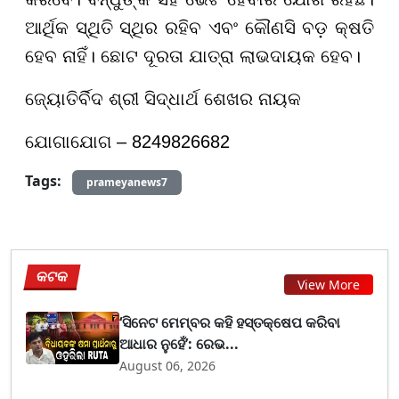
ଆର୍ଥିକ ସ୍ଥିତି ସ୍ଥିର ରହିବ ଏବଂ କୌଣସି ବଡ଼ କ୍ଷତି
ହେବ ନାହିଁ। ଛୋଟ ଦୂରତା ଯାତ୍ରା ଲାଭଦାୟକ ହେବ।
ଜ୍ୟୋତିର୍ବିଦ ଶ୍ରୀ ସିଦ୍ଧାର୍ଥ ଶେଖର ନାୟକ
ଯୋଗାଯୋଗ – 8249826682
Tags:
prameyanews7
କଟକ
View More
‘ସିନେଟ ମେମ୍ବର କହି ହସ୍ତକ୍ଷେପ କରିବା
ଆଧାର ନୁହେଁ’: ରେଭ...
August 06, 2026