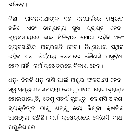
କରିବେ।
ବିଛା- ଜୀବନସାଥୀଙ୍କ ସହ ସମ୍ପର୍କରେ ମଧୁରତା
ବଢ଼ିବ ଏବଂ ଦାମ୍ପତ୍ୟ ସୁଖ ପ୍ରାପ୍ତ ହେବ।
ବ୍ୟବସାୟରେ ଲାଭ ମିଳିବାର ଯୋଗ ରହିଛି ଏବଂ
ବ୍ୟବସାୟିକ ଅଗ୍ରଗତି ହେବ। ଚିନ୍ତାଧାରା ସ୍ଥିର
ରହିବ ଏବଂ ନିର୍ଣ୍ଣୟ ନେବାରେ କୌଣସି ଅସୁବିଧା
ହେବ ନାହିଁ। କର୍ମ କ୍ଷେତ୍ରରେ ବିକାଶ ହେବ।
ଧନୁ- ଦିନଟି ଧନୁ ରାଶି ପାଇଁ ଅଶୁଭ ଫଳଦାୟୀ ହେବ।
ସ୍ୱାସ୍ଥ୍ୟଗତ ସମସ୍ୟା ଯୋଗୁ ଆପଣ ରୋଗାକ୍ରାନ୍ତ
ହୋଇପାରନ୍ତି, ତେଣୁ ସତର୍କ ରୁହନ୍ତୁ। କୌଣସି ଅଜଣା
ବ୍ୟକ୍ତିଙ୍କ ଠାରୁ ଶତ୍ରୁ ଭୟ କିମ୍ବା କ୍ଷତିର
ଆଶଙ୍କା ରହିଛି। କର୍ମ କ୍ଷେତ୍ରରେ କୌଣସି ବାଧା
ଉପୁଜିପାରେ।