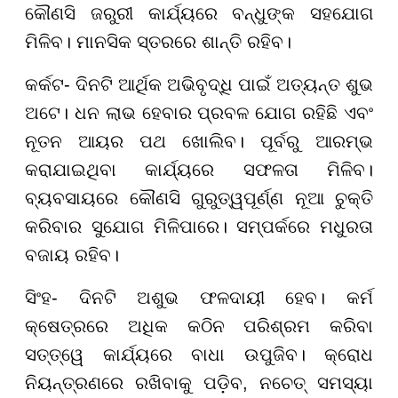
କୌଣସି ଜରୁରୀ କାର୍ଯ୍ୟରେ ବନ୍ଧୁଙ୍କ ସହଯୋଗ
ମିଳିବ। ମାନସିକ ସ୍ତରରେ ଶାନ୍ତି ରହିବ।
କର୍କଟ- ଦିନଟି ଆର୍ଥିକ ଅଭିବୃଦ୍ଧି ପାଇଁ ଅତ୍ୟନ୍ତ ଶୁଭ
ଅଟେ। ଧନ ଲାଭ ହେବାର ପ୍ରବଳ ଯୋଗ ରହିଛି ଏବଂ
ନୂତନ ଆୟର ପଥ ଖୋଲିବ। ପୂର୍ବରୁ ଆରମ୍ଭ
କରାଯାଇଥିବା କାର୍ଯ୍ୟରେ ସଫଳତା ମିଳିବ।
ବ୍ୟବସାୟରେ କୌଣସି ଗୁରୁତ୍ୱପୂର୍ଣ୍ଣ ନୂଆ ଚୁକ୍ତି
କରିବାର ସୁଯୋଗ ମିଳିପାରେ। ସମ୍ପର୍କରେ ମଧୁରତା
ବଜାୟ ରହିବ।
ସିଂହ- ଦିନଟି ଅଶୁଭ ଫଳଦାୟୀ ହେବ। କର୍ମ
କ୍ଷେତ୍ରରେ ଅଧିକ କଠିନ ପରିଶ୍ରମ କରିବା
ସତ୍ତ୍ୱେ କାର୍ଯ୍ୟରେ ବାଧା ଉପୁଜିବ। କ୍ରୋଧ
ନିୟନ୍ତ୍ରଣରେ ରଖିବାକୁ ପଡ଼ିବ, ନଚେତ୍ ସମସ୍ୟା