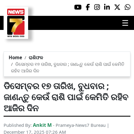
☰
Home
ରାଶିଫଳ
ଡିସେମ୍ବର ୧୭ ତାରିଖ, ବୁଧବାର ; ଜାଣନ୍ତୁ କେଉଁ ରାଶି ପାଇଁ କେମିତି
ରହିବ ଆଜିର ଦିନ
ଡିସେମ୍ବର ୧୭ ତାରିଖ, ବୁଧବାର ;
ଜାଣନ୍ତୁ କେଉଁ ରାଶି ପାଇଁ କେମିତି ରହିବ
ଆଜିର ଦିନ
Ankit M
Published By:
- Prameya-News7 Bureau |
December 17, 2025 07:26 AM