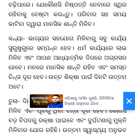
ବଢ଼ିପାରେ। ଯେକୌଣସି ନିଷ୍ପତ୍ତି ନେବାରେ ସ୍ଥିର
ରହିବାକୁ ଚେଷ୍ଟା କରନ୍ତୁ। ପରିବାର ସହ ସମୟ
କାଟିବା ଦ୍ୱାରା ମାନସିକ ଶାନ୍ତି ମିଳିବ।
କନ୍ୟା- ଭାଗ୍ୟର ସହଯୋଗ ମିଳିବାରୁ ସବୁ କାର୍ଯ୍ୟ
ସୁରୁଖୁରୁରେ ସମ୍ପନ୍ନ ହେବ। ଧର୍ମ କାର୍ଯ୍ୟରେ ଲାଭ
ମିଳିବ ଏବଂ ଆପଣ ଆଧ୍ୟାତ୍ମିକ ଦିଗରେ ଅଗ୍ରସର
ହେବେ। ମନରେ ମାନସିକ ଶାନ୍ତି ରହିବ ଏବଂ ସମସ୍ତ
ଚିନ୍ତା ଦୂର ହେବ। ଉଚ୍ଚ ଶିକ୍ଷା ପାଇଁ ଦିନଟି ଉତ୍ତମ
ଅଟେ।
×
ଓଡ଼ିଶାକୁ ଆସିବ ପୁଞ୍ଜି, ତିନିଦିନିଆ
ତୁଳା- ଦିନଟି ଶୁଭ ଫଳଦାୟୀ ରହିବ। ମାନସିକ ଶାନ୍ତି
ଦିଲ୍ଲୀ ଗସ୍ତରେ ଯିବେ
ମୁଖ୍ୟମନ୍ତ୍ରୀ ମୋହନ ମାଝୀ
ମିଳିବ ଏବଂ ପୂର୍ବରୁ ଥିବା ଚିନ୍ତା ଦୂର ହେବ। କୌଣସି
ବଡ଼ ବିପଦରୁ ରକ୍ଷା ପାଇବେ ଏବଂ ଦୁର୍ଘଟଣାରୁ ମୁକ୍ତି
ମିଳିବାର ଯୋଗ ରହିଛି। ଉତ୍ତମ ସ୍ୱାସ୍ଥ୍ୟ ଅନୁଭବ