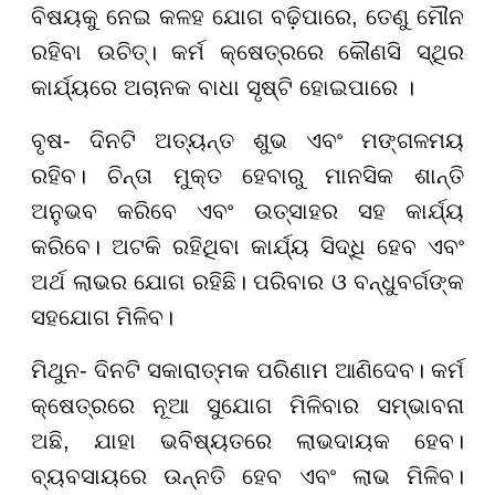
ବିଷୟକୁ ନେଇ କଳହ ଯୋଗ ବଢ଼ିପାରେ, ତେଣୁ ମୌନ
ରହିବା ଉଚିତ୍। କର୍ମ କ୍ଷେତ୍ରରେ କୌଣସି ସ୍ଥିର
କାର୍ଯ୍ୟରେ ଅଚାନକ ବାଧା ସୃଷ୍ଟି ହୋଇପାରେ ।
ବୃଷ- ଦିନଟି ଅତ୍ୟନ୍ତ ଶୁଭ ଏବଂ ମଙ୍ଗଳମୟ
ରହିବ। ଚିନ୍ତା ମୁକ୍ତ ହେବାରୁ ମାନସିକ ଶାନ୍ତି
ଅନୁଭବ କରିବେ ଏବଂ ଉତ୍ସାହର ସହ କାର୍ଯ୍ୟ
କରିବେ। ଅଟକି ରହିଥିବା କାର୍ଯ୍ୟ ସିଦ୍ଧି ହେବ ଏବଂ
ଅର୍ଥ ଲାଭର ଯୋଗ ରହିଛି। ପରିବାର ଓ ବନ୍ଧୁବର୍ଗଙ୍କ
ସହଯୋଗ ମିଳିବ।
ମିଥୁନ- ଦିନଟି ସକାରାତ୍ମକ ପରିଣାମ ଆଣିଦେବ। କର୍ମ
କ୍ଷେତ୍ରରେ ନୂଆ ସୁଯୋଗ ମିଳିବାର ସମ୍ଭାବନା
ଅଛି, ଯାହା ଭବିଷ୍ୟତରେ ଲାଭଦାୟକ ହେବ।
ବ୍ୟବସାୟରେ ଉନ୍ନତି ହେବ ଏବଂ ଲାଭ ମିଳିବ।