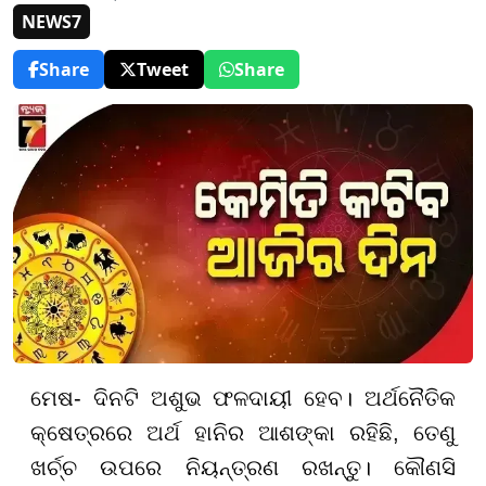
NEWS7
Share
Tweet
Share
ମେଷ- ଦିନଟି ଅଶୁଭ ଫଳଦାୟୀ ହେବ। ଅର୍ଥନୈତିକ
କ୍ଷେତ୍ରରେ ଅର୍ଥ ହାନିର ଆଶଙ୍କା ରହିଛି, ତେଣୁ
ଖର୍ଚ୍ଚ ଉପରେ ନିୟନ୍ତ୍ରଣ ରଖନ୍ତୁ। କୌଣସି