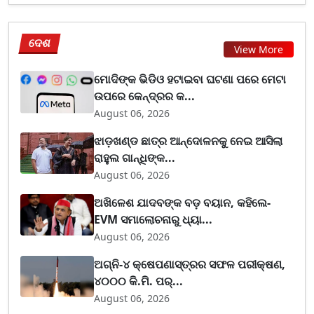
ଦେଶ
View More
ମୋଦିଙ୍କ ଭିଡିଓ ହଟାଇବା ଘଟଣା ପରେ ମେଟା
ଉପରେ କେନ୍ଦ୍ରର କ...
August 06, 2026
ଝାଡ଼ଖଣ୍ଡ ଛାତ୍ର ଆନ୍ଦୋଳନକୁ ନେଇ ଆସିଲା
ରାହୁଲ ଗାନ୍ଧିଙ୍କ...
August 06, 2026
ଅଖିଳେଶ ଯାଦବଙ୍କ ବଡ଼ ବୟାନ, କହିଲେ-
EVM ସମାଲୋଚନାରୁ ଧ୍ୟା...
August 06, 2026
ଅଗ୍ନି-୪ କ୍ଷେପଣାସ୍ତ୍ରର ସଫଳ ପରୀକ୍ଷଣ,
୪୦୦୦ କି.ମି. ପର୍...
August 06, 2026