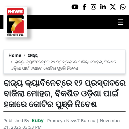
☰
Home
ରାଜ୍ୟ
ରାଜ୍ୟ କ୍ୟାବିନେଟ୍‌ରେ ୧୨ ପ୍ରସ୍ତାବରେ ବାଜିଲା ମୋହର, ବିକଶିତ
ଓଡ଼ିଶା ପାଇଁ ହଜାରେ କୋଟିର ପୁଞ୍ଜି ନିବେଶ
ରାଜ୍ୟ କ୍ୟାବିନେଟ୍‌ରେ ୧୨ ପ୍ରସ୍ତାବରେ
ବାଜିଲା ମୋହର, ବିକଶିତ ଓଡ଼ିଶା ପାଇଁ
ହଜାରେ କୋଟିର ପୁଞ୍ଜି ନିବେଶ
Ruby
Published By:
- Prameya-News7 Bureau | November
21, 2025 03:53 PM