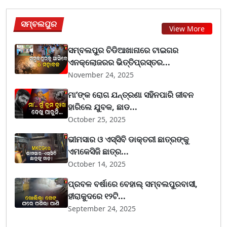
ସମ୍ବଲପୁର
View More
ସମ୍ବଲପୁର ଚିଡିଆଖାନାରେ ଟାଇଗର
ଏନକ୍ଲୋଜରର ଭିତ୍ତିପ୍ରସ୍ତର...
November 24, 2025
ମା’ଙ୍କ ରୋଗ ଯନ୍ତ୍ରଣା ସହିନପାରି ଜୀବନ
ହାରିଲେ ଯୁବକ, ଛାଡ...
October 25, 2025
ଭୀମସାର ଓ ଏସ୍‌ସିବି ଡାକ୍ତରୀ ଛାତ୍ରଙ୍କୁ
ଏମକେସିଜି ଛାତ୍ର...
October 14, 2025
ପ୍ରବଳ ବର୍ଷାରେ ବେହାଲ୍ ସମ୍ବଲପୁରବାସୀ,
ହୀରାକୁଦରେ ୧୨ଟି...
September 24, 2025