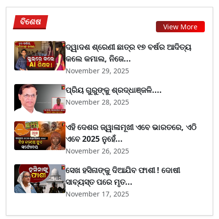
ବିଶେଷ
View More
ଦ୍ୱାଦଶ ଶ୍ରେଣୀ ଛାତ୍ର ୧୭ ବର୍ଷର ଆଦିତ୍ୟ
କଲେ କମାଲ, ନିଜେ...
November 29, 2025
ପ୍ରିୟ ଗୁରୁଙ୍କୁ ଶ୍ରଦ୍ଧାଞ୍ଜଳି....
November 28, 2025
ଏହି ଦେଶର ଜ୍ୱାଳାମୂଖୀ ଏବେ ଭାରତରେ, ଏଠି
ଏବେ 2025 ନୁହେଁ...
November 26, 2025
ସେଖ ହସିନାଙ୍କୁ ଦିଆଯିବ ଫାଶୀ ! ଦୋଷୀ
ସାବ୍ୟସ୍ତ ପରେ ମୃତ...
November 17, 2025