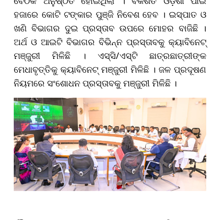
ବୈଠକ ଅନୁଷ୍ଠିତ ହୋଇଥିଲା । ବିକଶିତ ଓଡ଼ିଶା ପାଇଁ
ହଜାରେ କୋଟି ଟଙ୍କାର ପୁଞ୍ଜି ନିବେଶ ହେବ । ଇସ୍ପାତ ଓ
ଖଣି ବିଭାଗର ଦୁଇ ପ୍ରସ୍ତାବ ଉପରେ ମୋହର ବାଜିଛି ।
ଅର୍ଥ ଓ ଆଇଟି ବିଭାଗର ବିଭିନ୍ନ ପ୍ରସ୍ତାବକୁ କ୍ୟାବିନେଟ୍
ମଞ୍ଜୁରୀ ମିଳିଛି । ଏସ୍‌ସି/ଏସ୍‌ଟି ଛାତ୍ରଛାତ୍ରୀଙ୍କ
ମେଧାବୃତ୍ତିକୁ କ୍ୟାବିନେଟ୍ ମଞ୍ଜୁରୀ ମିଳିଛି । ଜଳ ପ୍ରଦୂଷଣ
ନିୟମରେ ସଂଶୋଧନ ପ୍ରସ୍ତାବକୁ ମଞ୍ଜୁରୀ ମିଳିଛି ।