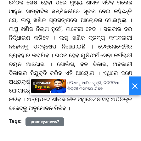
ବୈଠକ ଶେଷ ହେବା ପରେ ମୁ
ଖ୍ୟ ଶାସନ ସଚିବ ମନୋଜ
ଆହୁଜା ସାମ୍ବାଦିକ ସମ୍ମିଳନୀରେ ସୂଚନା ଦେଇ କହିଛନ୍ତି
ଯେ,
ଲଘୁ ଖଣିଜ ପ୍ରସଙ୍ଗରେ ଆଲୋଚନା ହୋଇଥିଲା ।
ଲଘୁ ଖଣିଜ ନିଲାମ ନୁହେଁ, ଲଟେରୀ ହେବ । ସରକାର ଦର
ନିର୍ଦ୍ଧାରଣ କରିବେ । ଲଘୁ ଖଣିଜ ଦ୍ରବ୍ୟ କଳାବଜାରୀ
ନହେବାକୁ ପଦକ୍ଷେପ ନିଆଯାଇଛି । ଟେକ୍ନୋଲୋଜିର
ବ୍ୟବହାର କରାଯିବ । ଗଠନ ହେବ ୟୁନିଫର୍ମ ସେବା କର୍ମଚାରୀ
ଚୟନ ଆୟୋଗ । ପୋଲିସ, ବନ ବିଭାଗ, ଅବକାରୀ
ବିଭାଗର ନିଯୁକ୍ତି କରିବ ଏହି ଆୟୋଗ । ଏଥିରେ ଜଣେ
ଅଧ୍ୟକ୍ଷ ଦୁଇ ଜଣ ସଦସ୍ୟ ରହିବେ । ୟୁନିଫର୍ମ ସେବା
×
ଓଡ଼ିଶାକୁ ଆସିବ ପୁଞ୍ଜି, ତିନିଦିନିଆ
ଦିଲ୍ଲୀ ଗସ୍ତରେ ଯିବେ
ଯୋଗାଉଥିବା ଅଧିକାରୀଙ୍କ ନିଯୁକ୍ତି ଏହି ଆୟୋଗ ହିଁ
ମୁଖ୍ୟମନ୍ତ୍ରୀ ମୋହନ ମାଝୀ
କରିବ । ଅନ୍ୟପଟେ ଶୀତକାଳୀନ ଅଧିବେଶନ ସହ ଅତିରିକ୍ତ
ବଜେଟ୍‌କୁ ଅନୁମୋଦନ ମିଳିବ ।
Tags:
prameyanews7