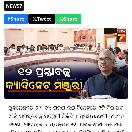
NEWS7
Share
Tweet
Share
ଭୁବନେଶ୍ବର
୨
୧
।
୧୧
: ରାଜ୍ୟ କ୍ୟାବିନେଟ୍‌ରେ ୯ଟି ବିଭାଗର
୧୨ଟି ପ୍ରସ୍ତାବକୁ ମଞ୍ଜୁରୀ ମିଳିଛି । ମୁଖ୍ୟମନ୍ତ୍ରୀ ମୋହନ
ଚରଣ ମାଝୀଙ୍କ ଅଧ୍ୟକ୍ଷତାରେ ଲୋକସେବା ଭବନରେ