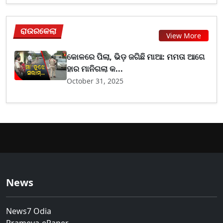
ରାଉରକେଲା
View More
କୋଳରେ ପିଲା, ଭିଡ଼ ଜଗିଛି ମାଆ: ମମତା ଆଗେ
ହାର ମାନିଗଲା କ...
October 31, 2025
News
News7 Odia
Prameya-ePaper