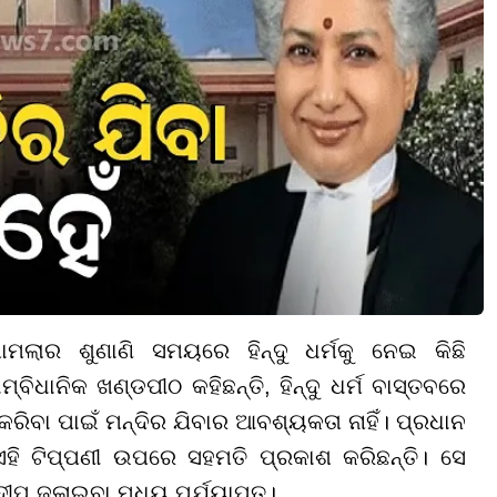
ାମଲାର ଶୁଣାଣି ସମୟରେ ହିନ୍ଦୁ ଧର୍ମକୁ ନେଇ କିଛି
ମ୍ବିଧାନିକ ଖଣ୍ଡପୀଠ କହିଛନ୍ତି, ହିନ୍ଦୁ ଧର୍ମ ବାସ୍ତବରେ
ରିବା ପାଇଁ ମନ୍ଦିର ଯିବାର ଆବଶ୍ୟକତା ନାହିଁ। ପ୍ରଧାନ
କ ଏହି ଟିପ୍ପଣୀ ଉପରେ ସହମତି ପ୍ରକାଶ କରିଛନ୍ତି। ସେ
ଦୀପ ଜଳାଇବା ମଧ୍ୟ ପର୍ଯ୍ୟାପ୍ତ।