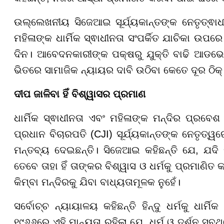
ଉଲ୍ଲେଖନୀୟ ସିଜେଆଇ ସୂର୍ଯ୍ୟକାନ୍ତଙ୍କ ନେତୃତ୍ଵାଧ
ମହିଳାଙ୍କ ଧାର୍ମିକ ସ୍ଵାଧୀନତା ସଂପର୍କିତ ଯାଚିକା ଉପର
ଦିନ। ଆବେଦନକାରୀଙ୍କ ପକ୍ଷରୁ ଯୁକ୍ତି ବାଢି ଆଡଭୋକ
ଭିତରେ ସାମାଜିକ ନ୍ୟାୟର ଦାବି ଉଠିବା କେତେ ଦୂର ଠିକ୍
ଦୀପ ଜାଳିବା ହିଁ ବିଶ୍ୱାସର ପ୍ରମାଣ
ଧାର୍ମିକ ସ୍ଵାଧୀନତା ଏବଂ ମହିଳାଙ୍କ ମନ୍ଦିର ପ୍ରବେଶ
ପ୍ରଧାନ ବିଚାରପତି (CJI) ସୂର୍ଯ୍ୟକାନ୍ତଙ୍କ ନେତୃତ୍ୱରେ
ମନ୍ତବ୍ୟ ଦେଇଛନ୍ତି। ସିଜେଆଇ କହିଛନ୍ତି ଯେ, ଯଦି 
ତେବେ ତାହା ହିଁ ତାଙ୍କର ବିଶ୍ୱାସ ଓ ଧର୍ମକୁ ପ୍ରମାଣିତ
କିମ୍ବା ମନ୍ଦିରକୁ ଯିବା ବାଧ୍ୟତାମୂଳକ ନୁହେଁ।
ସର୍ବୋଚ୍ଚ ନ୍ୟାୟାଳୟ କହିଛନ୍ତି ହିନ୍ଦୁ ଧର୍ମକୁ ଧାର
୧୯୬୬ରେ ଏହି ମାନ୍ୟତା ରହିଲା ଯେ, ଧର୍ମ ଓ ଦର୍ଶନ ସବୁଥ