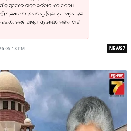
 ଧର୍ମ ବାସ୍ତବରେ ଜୀବନ ଜିଇଁବାର ଏକ ତରିକା।
 ପ୍ରଧାନ ବିଚାରପତି ସୂର୍ଯ୍ୟକାନ୍ତ ଜଷ୍ଟିସ ବିଭି
ହିଛନ୍ତି, ନିଜର ଆସ୍ଥା ପ୍ରମାଣିତ କରିବା ପାଇଁ
NEWS7
26 05:18 PM