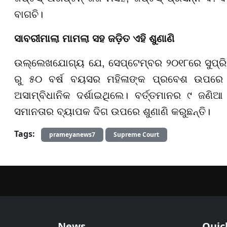
ବାଗଚି।
ସାବରୀମାଲା ମାମଲା ସହ ଜଡ଼ିତ ଏହି ଶୁଣାଣି
ଉଲ୍ଲେଖଯୋଗ୍ୟ ଯେ, ସେପ୍ଟେମ୍ବର ୨୦୧୮ରେ ସୁପ୍ରିମ
ରୁ ୫୦ ବର୍ଷ ବୟସର ମହିଳାଙ୍କ ପ୍ରବେଶ ଉପରେ ଥ
ଅସାମ୍ବିଧାନିକ ଦର୍ଶାଇଥିଲେ। ବର୍ତ୍ତମାନର ୯ ଜଣିଆ 
ସମାନତାର ବ୍ୟାପକ ଦିଗ ଉପରେ ଶୁଣାଣି କରୁଛନ୍ତି।
Tags:
prameyanews7
Supreme Court
News
Quic