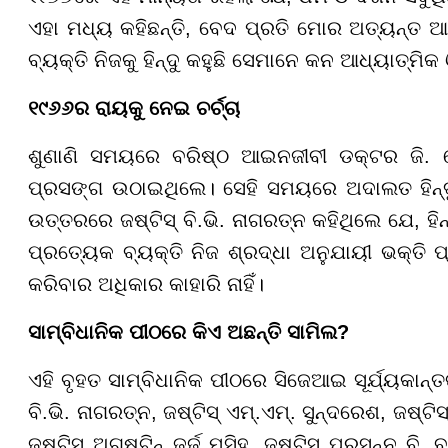
ଏହା ମଧ୍ୟ କହିଛନ୍ତି, ବେଦ ପ୍ରତି ମୋର ଅତ୍ୟନ୍ତ 
ବ୍ୟକ୍ତି ନିଜକୁ ହିନ୍ଦୁ କହୁଛି ସେମାନେ କନ ଆଧ୍ୟାତ୍ମିକ 
୧୯୬୬ର ରାୟକୁ ନେଇ ଚର୍ଚ୍ଚା
ଶୁଣାଣି ସମୟରେ ବରିଷ୍ଠ ଆଇନଜୀବୀ ଡକ୍ଟର ଜି.
ପ୍ରସଙ୍ଗ ଉଠାଇଥିଲେ। ସେହି ସମୟରେ ଅଦାଲତ ହିନ୍ଦୁ 
ଉତ୍ତରରେ ଜଷ୍ଟିସ୍ ବି.ଭି. ନାଗରତ୍ନ କହିଥିଲେ ଯେ, ହ
ପ୍ରତ୍ୟେକ ବ୍ୟକ୍ତି ନିଜ ଶ୍ରଦ୍ଧା ଅନୁଯାୟୀ ଭକ୍ତି ପ୍
କରିବାର ଅଧିକାର କାହାରି ନାହିଁ।
ସାମ୍ବିଧାନିକ ପୀଠରେ କିଏ ଅଛନ୍ତି ସାମିଲ?
ଏହି ବୃହତ ସାମ୍ବିଧାନିକ ପୀଠରେ ସିଜେଆଇ ସୂର୍ଯ୍ୟକାନ୍
ବି.ଭି. ନାଗରତ୍ନ, ଜଷ୍ଟିସ୍ ଏମ୍.ଏମ୍. ସୁନ୍ଦରେଶ, ଜଷ୍ଟି
ଜଷ୍ଟିସ୍ ଅଗଷ୍ଟିନ୍ ଜର୍ଜ ମସିହ, ଜଷ୍ଟିସ୍ ପ୍ରସନ୍ନ ବ