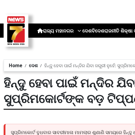
ରାଜ୍ୟ
ମହାନଗର
ଦେଶ
ବିଦେଶ
ରାଜନୀତି
ଶିକ୍ଷା 
Home
ଦେଶ
ହିନ୍ଦୁ ହେବା ପାଇଁ ମନ୍ଦିର ଯିବା ଜରୁରୀ ନୁହେଁ: ସୁପ୍ରିମକ
ହିନ୍ଦୁ ହେବା ପାଇଁ ମନ୍ଦିର ଯିବ
ସୁପ୍ରିମକୋର୍ଟଙ୍କ ବଡ଼ ଟିପ୍ପ
ସୁପ୍ରିମକୋର୍ଟ ବୁଧବାର ସାବରୀମାଳା ମାମଲାର ଶୁଣାଣି ସମୟରେ ହିନ୍ଦୁ ଧର୍