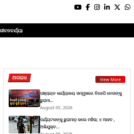
ଜୀବନଚର୍ଯ୍ୟା
ଅପରାଧ
View More
ପଞ୍ଚାୟତ କାର୍ଯ୍ୟାଳୟ ସମ୍ମୁଖରେ ବିଜେପି ନେତାଙ୍କୁ
ଛୁରାମା...
August 05, 2026
ପର୍ଯ୍ୟଟକଙ୍କୁ ଛୁରାମାଡ଼ କଲେ ମହିଳା; ୪ ଆହତ ,
ଅଭିଯୁକ୍ତ...
August 05, 2026