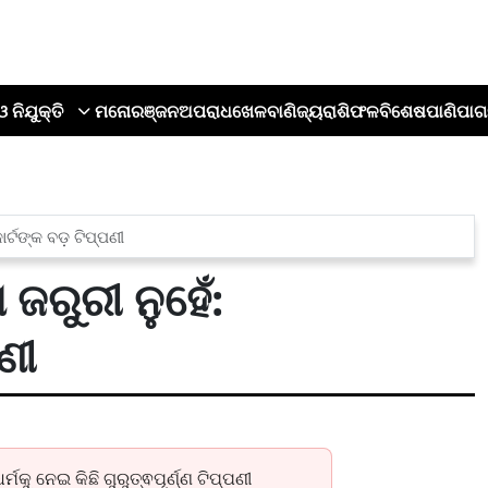
ଓ ନିଯୁକ୍ତି
ମନୋରଞ୍ଜନ
ଅପରାଧ
ଖେଳ
ବାଣିଜ୍ୟ
ରାଶିଫଳ
ବିଶେଷ
ପାଣିପାଗ
ୋର୍ଟଙ୍କ ବଡ଼ ଟିପ୍ପଣୀ
ା ଜରୁରୀ ନୁହେଁ:
ଣୀ
ମକୁ ନେଇ କିଛି ଗୁରୁତ୍ଵପୂର୍ଣ୍ଣ ଟିପ୍ପଣୀ