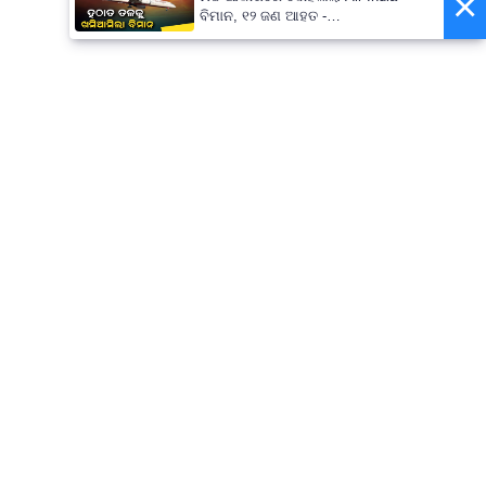
×
ବିମାନ, ୧୨ ଜଣ ଆହତ -
PrameyaNews7