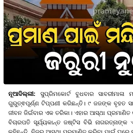
ନୂଆଦିଲ୍ଲୀ:
ସୁପ୍ରିମକୋର୍ଟ ବୁଧବାର ସାବରୀମାଳା ମ
ଗୁରୁତ୍ଵପୂର୍ଣ୍ଣ ଟିପ୍ପଣୀ କରିଛନ୍ତି। ୯ ଜଜଙ୍କ ବୃହତ ସା
ଜୀବନ ଜିଇଁବାର ଏକ ତରିକା। ଏହାର ଆସ୍ଥା ପ୍ରମାଣିତ କ
ବିଚାରପତି ସୂର୍ଯ୍ୟକାନ୍ତ ଜଷ୍ଟିସ ବିଭି ନାଗରତ୍ନାଙ୍
କହିଛନ୍ତି, ନିଜର ଆସ୍ଥା ପ୍ରମାଣିତ କରିବା ପାଇଁ ଘରେ 