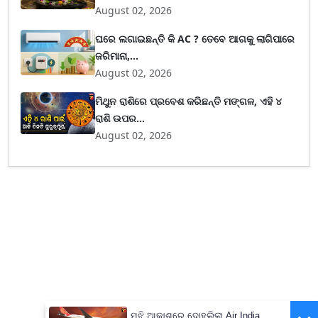
August 02, 2026
ଘରେ ଲଗାଇଛନ୍ତି କି AC ? ତେବେ ଆଗକୁ ଲାଗିପାରେ
ଜରିମାନା,...
August 02, 2026
ମିଥୁନ ରାଶିରେ ପ୍ରବେଶ କରିଛନ୍ତି ମଙ୍ଗଳ, ଏହି ୪
ରାଶି ଉପର...
August 02, 2026
ମଝି ଆକାଶରେ ଦୋହଲିଲା Air India