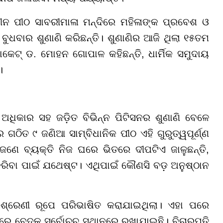
ୀନ ପୀଠ ସାବରୀମାଳା ମନ୍ଦିରେ ମହିଳାଙ୍କ ପ୍ରବେଶ ଓ
େ ବୁଧବାର ଶୁଣାଣି କରିଛନ୍ତି। ଶୁଣାଣିର ଆଜି ଥିଲା ୧୫ତମ
େଟ୍ ଡ. ମୋହନ ଗୋପାଳ କହିଛନ୍ତି, ଧାର୍ମିକ ସମୁଦାୟ
।
 ଅଧିକାର ସହ ଜଡ଼ିତ ବିଭିନ୍ନ ପିଟିସନର ଶୁଣାଣି ବେଳେ
 ଗଠିତ ୯ ଜଣିଆ ସାମ୍ବିଧାନିକ ପୀଠ ଏହି ଗୁରୁତ୍ୱପୂର୍ଣ୍ଣ
ଜଣେ ବ୍ୟକ୍ତି ନିଜ ଘରେ ଭିତରେ ଦୀପଟିଏ ଜାଳୁଛନ୍ତି,
 କରିବା ପାଇଁ ଯଥେଷ୍ଟ। ଏଥିପାଇଁ କୌଣସି ବଡ଼ ଅନୁଷ୍ଠାନ
୍ମିକ ଶ୍ରେଣୀ ରୂପେ ପରିଭାଷିତ କରାଯାଇଥିଲା। ଏହା ପରେ
ିରେ ବେଦକୁ ସର୍ବୋଚ୍ଚ ସ୍ଥାନରେ ରଖାଯାଇଛି। ବିଚାରପତି