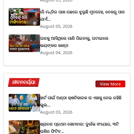
ଗାଁ ମନ୍ଦିର ପାଖ ଗଛରେ ଝୁଲୁଛି ମୃତଦେହ, ବେକରୁ ପାଦ
ଯାଏଁ...
August 05, 2026
ଘରକୁ ଆସିଥିଲେ ପାଣି ପିଇବାକୁ, ଘଟାଇଲେ
ଭୟଙ୍କର କାଣ୍ଡ
August 04, 2026
ଜୀବନଚର୍ଯ୍ୟା
View More
ହାର୍ଟ ପାଇଁ ଅଣ୍ଡା କ୍ଷତିକାରକ ନା ଏହାକୁ ନେଇ ରହିଛି
ଭୁଲ...
August 03, 2026
ଶ୍ରାବଣ ପ୍ରଥମ ସୋମବାର: ଦୁର୍ଲଭ ସଂଯୋଗ, ୩ଟି
ରାଶିର ଫିଟିବ...