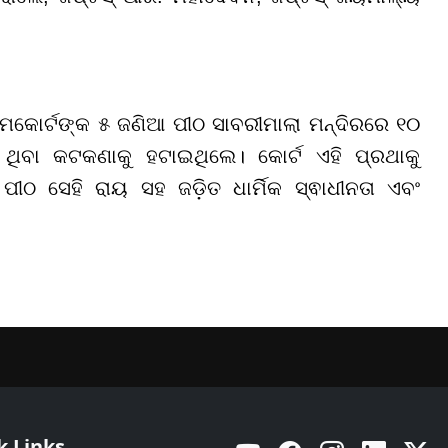
କୋର୍ଟଙ୍କ ୫ ଜଣିଆ ପୀଠ ସାବରୀମାଲା ମନ୍ଦିରରେ ୧୦
ିବା କଟକଣାକୁ ହଟାଇଥିଲେ। କୋର୍ଟ ଏହି ପ୍ରଥାକୁ
ପୀଠ ସେହି ରାୟ ସହ ଜଡ଼ିତ ଧାର୍ମିକ ସ୍ଵାଧୀନତା ଏବଂ
k Links
YouTube
Facebook
Instagram
Linkedin
Twitt