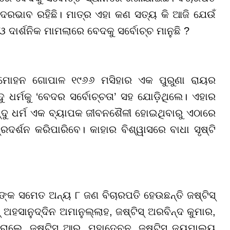
ଆଦରଭାବ ରହିଛି। ମାତ୍ର ଏହା କଣ ସତ୍ୟ କି ଆଜି ଯେଉଁ
ଓ ଦାର୍ଶନିକ ମାମଲାରେ ବେଦକୁ ସର୍ବୋଚ୍ଚ ମାନୁଛି ?
 ମୋହନ ଗୋପାଳ ୧୯୬୬ ମସିହାର ଏକ ପୁରୁଣା ରାୟର
ଧର୍ମକୁ ‘ବେଦର ସର୍ବୋଚ୍ଚତା’ ସହ ଯୋଡ଼ିଥିଲେ। ଏହାର
ିନ୍ଦୁ ଧର୍ମ ଏକ ବ୍ୟାପକ ଜୀବନଶୈଳୀ ହୋଇଥିବାରୁ ଏଠାରେ
ରଦର୍ଶନ କରିପାରିବେ। କାହାର ବିଶ୍ୱାସରେ ବାଧା ସୃଷ୍ଟି
ତଙ୍କ ସମେତ ଅନ୍ୟ ୮ ଜଣ ବିଚାରପତି ହେଉଛନ୍ତି ଜଷ୍ଟିସ୍
ସ୍ ଅହସାନୁଦ୍ଦିନ ଅମାନୁଲ୍ଲାହ, ଜଷ୍ଟିସ୍ ଅରବିନ୍ଦ କୁମାର,
ି. ବରାଲେ, ଜଷ୍ଟିସ୍ ଆର. ମହାଦେବନ, ଜଷ୍ଟିସ୍ ଜୟମାଲ୍ୟ