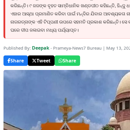
କରିଛନ୍ତି। ୯ ଜଜଙ୍କ ବୃହତ ସାମ୍ବିଧାନିକ ଖଣ୍ଡପୀଠ କହିଛନ୍ତି, ହିନ୍ଦୁ
ଏହାର ଆସ୍ଥା ପ୍ରମାଣିତ କରିବା ପାଇଁ ମନ୍ଦିର ଯିବାର ଆବଶ୍ୟକତା ନାହିଁ।
ନାଗରତ୍ନାଙ୍କ ଏହି ଟିପ୍ପଣୀ ଉପରେ ସହମତି ପ୍ରକାଶ କରିଛନ୍ତି। ସେ କ
ଘରେ ଦୀପ ଜଳାଇବା ମଧ୍ୟ ପର୍ଯ୍ୟାପ୍ତ।
Deepak
Published By:
- Prameya-News7 Bureau | May 13, 20
Share
Tweet
Share