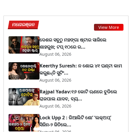
ମନୋରଞ୍ଜନ
View More
ଦେଶର ସବୁଠୁ ମହଙ୍ଗା ଷ୍ଟାର ସାଜିଲେ
ଶାହରୁଖ; ଟପ୍‌ ୧୦ରେ ର...
August 06, 2026
Keerthy Suresh: ନ ଶୋଇ ୪୧ ଘଣ୍ଟା କାମ
କରୁଛନ୍ତି ସୁଟିଂ...
August 06, 2026
Rajpal Yadav:୧୬ କୋଟି ଋଣରେ ବୁଡିଲେ
ରାଜପାଲ ଯାଦବ, ବ୍ୟ...
August 06, 2026
Lock Upp 2 : ରିଆଲିଟି ଶୋ’ ‘ଲକ୍‌ଅପ୍’
ସିଜିନ-୨ ଜିତିଲେ...
August 06, 2026