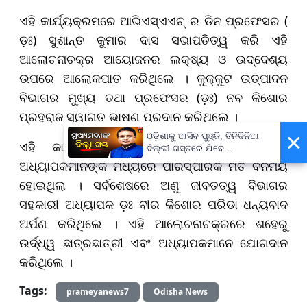
ଏହି କାର୍ଯ୍ୟକ୍ରମରେ ଆଭିଏସ୍‌ଏଏଚ୍ ର ଡିନ ପ୍ରଫେସର (
ଡ଼ଃ) ସୁଶାନ୍ତ କୁମାର ଦାସ ସଭାପତିତ୍ୱ କରି ଏହି
ଆଲୋଚନାଚକ୍ର ଆୟୋଜନର ଲକ୍ଷ୍ୟ ଓ ଉଦ୍ଦେଶ୍ୟ
ଉପରେ ଆଲୋକପାତ କରିଥିଲେ । କୁକ୍କୁଟ ଉତ୍ପାଦନ
ବିଭାଗର ମୁଖ୍ୟ ତଥା ପ୍ରଫେସର (ଡ଼ଃ) ନବ କିଶୋର
ପ୍ରହରାଜ ସ୍ୱାଗତ ଭାଷଣ ପ୍ରଦାନ କରିଥିଲେ ।
×
ଓଡ଼ିଶାକୁ ଆସିବ ପୁଞ୍ଜି, ତିନିଦିନିଆ
ଏହି କାର୍ଯ୍ୟକ୍ରମରେ ଉଭୟ ଛାତ୍ରଛାତ୍ରୀ ଏବଂ
ଦିଲ୍ଲୀ ଗସ୍ତରେ ଯିବେ
ମୁଖ୍ୟମନ୍ତ୍ରୀ ମୋହନ ମାଝୀ
ଅଧ୍ୟାପକମାନଙ୍କ ମଧ୍ୟରେ ପାରସ୍ପାରିକ ମତ ବିନିମୟ
ହୋଇଥିଲା । ସର୍ବଶେଷରେ ଅଣୁ ଜୀବତତ୍ୱ ବିଭାଗର
ସହକାରୀ ଅଧ୍ୟାପକ ଡ଼ଃ ବୀର କିଶୋର ପରିଡା ଧନ୍ୟବାଦ
ଅର୍ପଣ କରିଥିଲେ । ଏହି ଆଲୋଚନାଚକ୍ରରେ ଶହେରୁ
ଉର୍ଦ୍ଧ୍ୱ ଛାତ୍ରଛାତ୍ରୀ ଏବଂ ଅଧ୍ୟାପକମାନେ ଯୋଗଦାନ
କରିଥିଲେ ।
Tags:
prameyanews7
Odisha News