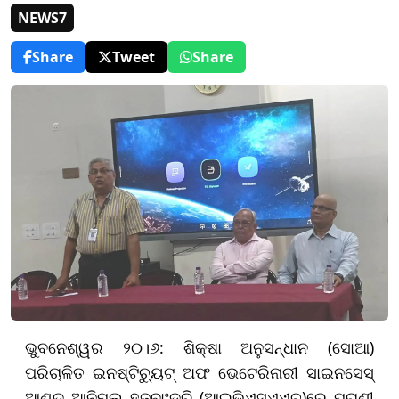
NEWS7
Share
Tweet
Share
ଭୁବନେଶ୍ୱର ୨୦।୬: ଶିକ୍ଷା ଅନୁସନ୍ଧାନ (ସୋଆ)
ପରିଚାଳିତ ଇନଷ୍ଟିଚ୍ୟୁଟ୍ ଅଫ ଭେଟେରିନାରୀ ସାଇନସେସ୍
ଆଣ୍ଡ ଆନିମଲ ହଜବାଂଡ୍ରି (ଆଇଭିଏସ୍‌ଏଏଚ୍‌)ରେ ପ୍ରାଣୀ