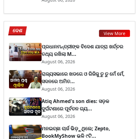
ଦେଶ
View More
ପ୍ରଧାନମନ୍ତ୍ରୀଙ୍କ ବିଦେଶ ଯାତ୍ରା ଖର୍ଚ୍ଚର
ତଥ୍ୟ ରଖିଲା M...
August 06, 2026
ରାଜ୍ୟସଭାରେ ଖଡଗେ ଓ ରିଜିଜୁ ତୁ ତୁ ମେଁ ମେଁ,
ସଦନରେ ଅମିତ...
August 06, 2026
Atiq Ahmed's son dies: ସଡ଼କ
ଦୁର୍ଘଟଣାରେ ପୂର୍ବତନ ଗ୍ୟ...
August 06, 2026
ମନଇଚ୍ଛା ଚାର୍ଜ ଭିଡ଼ୁଥିଲେ; Zepto,
BookMyShow ଭଳି ୯ଟି...