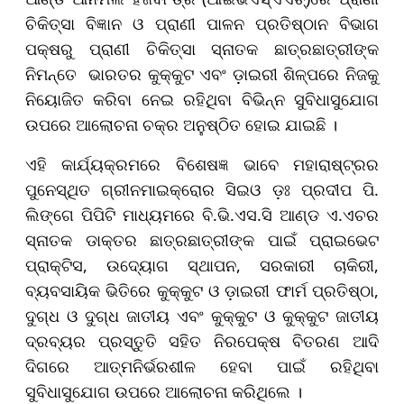
ଚିକିତ୍ସା ବିଜ୍ଞାନ ଓ ପ୍ରାଣୀ ପାଳନ ପ୍ରତିଷ୍ଠାନ ବିଭାଗ
ପକ୍ଷରୁ ପ୍ରାଣୀ ଚିକିତ୍ସା ସ୍ନାତକ ଛାତ୍ରଛାତ୍ରୀଙ୍କ
ନିମନ୍ତେ ଭାରତର କୁକ୍କୁଟ ଏବଂ ଡ଼ାଇରୀ ଶିଳ୍ପରେ ନିଜକୁ
ନିୟୋଜିତ କରିବା ନେଇ ରହିଥିବା ବିଭିନ୍ନ ସୁବିଧାସୁଯୋଗ
ଉପରେ ଆଲୋଚନା ଚକ୍ର ଅନୁଷ୍ଠିତ ହୋଇ ଯାଇଛି ।
ଏହି କାର୍ଯ୍ୟକ୍ରମରେ ବିଶେଷଜ୍ଞ ଭାବେ ମହାରାଷ୍ଟ୍ରର
ପୁନେସ୍ଥିତ ଗ୍ରୀନମାଇକ୍ରୋର ସିଇଓ ଡ଼ଃ ପ୍ରଦୀପ ପି.
ଲିଙ୍ଗେ ପିପିଟି ମାଧ୍ୟମରେ ବି.ଭି.ଏସ.ସି ଆଣ୍ଡ ଏ.ଏଚର
ସ୍ନାତକ ଡାକ୍ତର ଛାତ୍ରଛାତ୍ରୀଙ୍କ ପାଇଁ ପ୍ରାଇଭେଟ
ପ୍ରାକ୍‌ଟିସ, ଉଦ୍ୟୋଗ ସ୍ଥାପନ, ସରକାରୀ ଚାକିରୀ,
ବ୍ୟବସାୟିକ ଭିତିରେ କୁକ୍କୁଟ ଓ ଡ଼ାଇରୀ ଫାର୍ମ ପ୍ରତିଷ୍ଠା,
ଦୁଗ୍ଧ ଓ ଦୁଗ୍ଧ ଜାତୀୟ ଏବଂ କୁକ୍କୁଟ ଓ କୁକ୍କୁଟ ଜାତୀୟ
ଦ୍ରବ୍ୟର ପ୍ରସ୍ତୁତି ସହିତ ନିରପେକ୍ଷ ବିତରଣ ଆଦି
ଦିଗରେ ଆତ୍ମନିର୍ଭରଶୀଳ ହେବା ପାଇଁ ରହିଥିବା
ସୁବିଧାସୁଯୋଗ ଉପରେ ଆଲୋଚନା କରିଥିଲେ ।