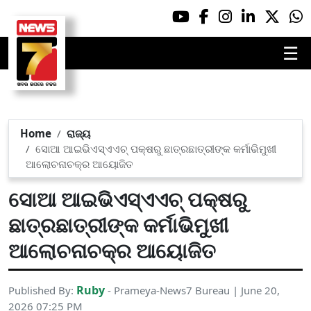
☰
Home
ରାଜ୍ୟ
ସୋଆ ଆଇଭିଏସ୍‌ଏଏଚ୍ ପକ୍ଷରୁ ଛାତ୍ରଛାତ୍ରୀଙ୍କ କର୍ମାଭିମୁଖୀ
ଆଲୋଚନାଚକ୍ର ଆୟୋଜିତ
ସୋଆ ଆଇଭିଏସ୍‌ଏଏଚ୍ ପକ୍ଷରୁ
ଛାତ୍ରଛାତ୍ରୀଙ୍କ କର୍ମାଭିମୁଖୀ
ଆଲୋଚନାଚକ୍ର ଆୟୋଜିତ
Ruby
Published By:
- Prameya-News7 Bureau | June 20,
2026 07:25 PM