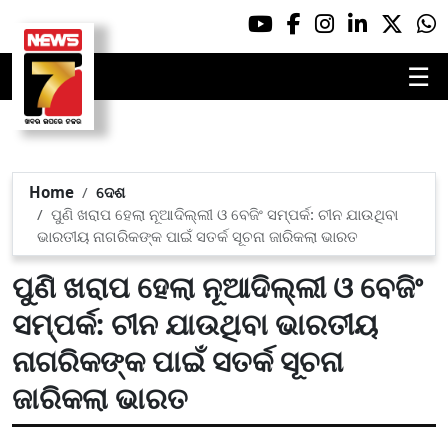
☰
Home
ଦେଶ
ପୁଣି ଖରାପ ହେଲା ନୂଆଦିଲ୍ଲୀ ଓ ବେଜିଂ ସମ୍ପର୍କ: ଚୀନ ଯାଉଥିବା
ଭାରତୀୟ ନାଗରିକଙ୍କ ପାଇଁ ସତର୍କ ସୂଚନା ଜାରିକଲା ଭାରତ
ପୁଣି ଖରାପ ହେଲା ନୂଆଦିଲ୍ଲୀ ଓ ବେଜିଂ
ସମ୍ପର୍କ: ଚୀନ ଯାଉଥିବା ଭାରତୀୟ
ନାଗରିକଙ୍କ ପାଇଁ ସତର୍କ ସୂଚନା
ଜାରିକଲା ଭାରତ