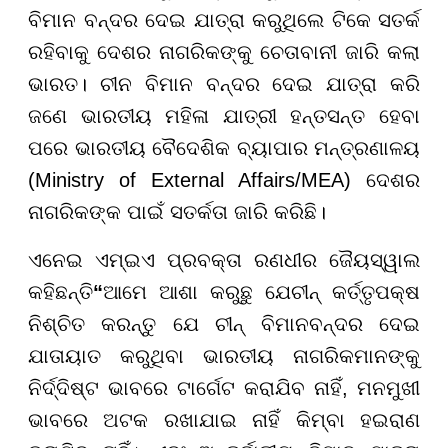
ବିମାନ ବନ୍ଦର ଦେଇ ଯାତ୍ରା କରୁଥିଲେ ଟିକେ ସତର୍କ
ରହିବାକୁ ଦେଶର ନାଗରିକଙ୍କୁ ଚେତାବାନୀ ଜାରି କଲା
ଭାରତ। ଚୀନ ବିମାନ ବନ୍ଦର ଦେଇ ଯାତ୍ରା କରି
ଜଣେ ଭାରତୀୟ ମହିଳା ଯାତ୍ରୀ ହନ୍ତସନ୍ତ ହେବା
ପରେ ଭାରତୀୟ ବୈଦେଶିକ ବ୍ୟାପାର ମନ୍ତ୍ରଣାଳୟ
(Ministry of External Affairs/MEA) ଦେଶର
ନାଗରିକଙ୍କ ପାଇଁ ସତର୍କତା ଜାରି କରିଛି।
ଏନେଇ ଏମ୍ଇଏ ପ୍ରବକ୍ତା ରଣଧୀର ଜୈୟସ୍ୱାଲ
କହିଛନ୍ତି
“
ଆମେ ଆଶା କରୁଛୁ ଯେଚୀନ୍ କର୍ତ୍ତୃପକ୍ଷ
ନିଶ୍ଚିତ କରନ୍ତୁ ଯେ ଚୀନ୍ ବିମାନବନ୍ଦର ଦେଇ
ଯାତାୟାତ କରୁଥିବା ଭାରତୀୟ ନାଗରିକମାନଙ୍କୁ
ନିର୍ଦ୍ଦିଷ୍ଟ ଭାବରେ ଟାର୍ଗେଟ କରାଯିବ ନାହିଁ, ମନମୁଖୀ
ଭାବରେ ଅଟକ ରଖାଯାଇ ନାହିଁ କିମ୍ବା ହଇରାଣ