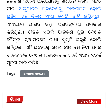
ହଇରାଣ କରିବା ଅଭିଯୋଗକୁ ଖଣ୍ଡନ କରିବା ସହିତ
ଚୀନ
ଅରୁଣାଚଳ ପ୍ରଦେଶକୁ ଜାଙ୍ଗନାନ ବୋଲି
କହିବା ସହ ନିଜର ଅଂଶ ବୋଲି ଦାବି କରିଥିଲା
।
ଏହାପରେ ଭାରତ କଡ଼ା ପ୍ରତିକ୍ରିୟା ପ୍ରକାଶ
କରିଥିଲା। ଚୀନର ଏଭଳି ଆଚରଣ ଦୁଇ ଦେଶର
ମୈତ୍ରୀ ସ୍ଥାପନରେ ବାଧା ସୃଷ୍ଟି କରୁଛି ବୋଲି
କହିଥିଲା। ଏହି ଘଟଣାକୁ ନେଇ ଚୀନ ନମାନିବା ପରେ
ଭାରତ ନିଜ ଦେଶର ନାଗରିକଙ୍କ ପାଇଁ ଏଭଳି ସତର୍କ
ସୂଚନା ଜାରି କରିଛି।
Tags:
prameyanews7
ବିଦେଶ
View More