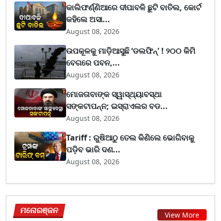
କାଲିଫର୍ଣ୍ଣିଆରେ ଦୀପାବଳି ଛୁଟି ବାତିଲ, କୋର୍ଟ
କହିଲେ ଅସା...
August 08, 2026
ଉପକୂଳକୁ ମାଡ଼ିଆସୁଛି ‘ଡଲଫିନ୍' ! ୨୦୦ କିମି
ବେଗରେ ପବନ,...
August 08, 2026
ମୋଜତାବାଙ୍କ ସ୍ୱାସ୍ଥ୍ୟାବସ୍ଥା
ସଙ୍କଟାପନ୍ନ; ଇସ୍ରାଏଲର ବଡ...
August 08, 2026
Tariff : ରୁଷିଆଠୁ ତେଲ କିଣିଲେ ଭୋଗିବାକୁ
ପଡ଼ିବ ଭାରି ଦଣ...
August 08, 2026
ମନୋରଞ୍ଜନ
View More