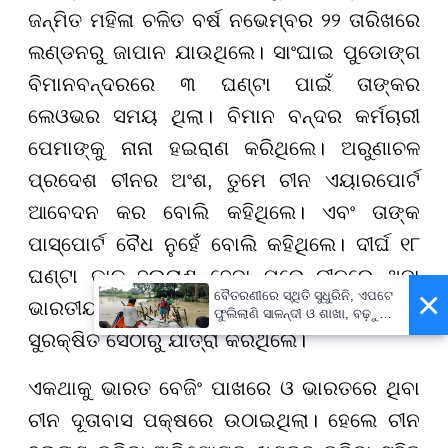
ଜନ୍ମିତ ମହିଳା ଚଳିତ ବର୍ଷ ନଭେମ୍ବର ୨୨ ତାରିଖରେ
ଲଣ୍ଡନରୁ ଜାପାନ ଯାଉଥିଲେ। ସାଂଘାଇ ପୁଡୋଙ୍ଗ
ବିମାନବନ୍ଦରରେ ୩ ଘଣ୍ଟା ପାଇଁ ତାଙ୍କର
ଲେଓଭର ସମୟ ଥିଲା। ବିମାନ ବନ୍ଦର କର୍ମଚାରୀ
ପେମାଙ୍କୁ ନାନା ହଇରାଣ କରିଥିଲେ। ଅରୁଣାଚଳ
ପ୍ରଦେଶ ଚୀନର ଅଂଶ, ତୁମେ ଚୀନ ଏୟାରପୋର୍ଟ
ଆବେଦନ କର ବୋଲି କହିଥିଲେ। ଏବଂ ତାଙ୍କ
ପାସ୍ପୋର୍ଟ ବୈଧ ନୁହେଁ ବୋଲି କହିଥିଲେ। ଦୀର୍ଘ ୧୮
ଘଣ୍ଟା କାଳ ହଇରାଣ ହେବା ପରେ ଚୀନରେ ଥିବା
×
ବୈତରଣୀରେ ସ୍ଥିତି ସୁଧୁରିନି, ଏପଟେ
ଭାରତୀୟ ଦୂତାବାସଙ୍କ ହସ୍ତକ୍ଷେପ ପରେ ପେମା
ଫୁଲିଲାଣି ସାଳନ୍ଦୀ ଓ ଶାଖା, ବଢ଼ୁଛି
ବନ୍ୟା ଭୟ
ସୁରକ୍ଷିତ ସେଠାରୁ ଯାତ୍ରା କରିଥିଲେ।
ଏକଥାକୁ ଭାରତ ବେଜିଂ ପାଖରେ ଓ ଭାରତରେ ଥିବା
ଚୀନ ଦୂତାବାସ ପକ୍ଷରେ ଉଠାଇଥିଲା। ହେଲେ ଚୀନ