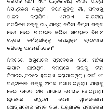
କରାଯିବ ନାହିଁ। ଏବଂ ଅନ୍ତର୍ଜାତୀୟ ବିମାନ ଯାତ୍ରା
ନିୟନ୍ତ୍ରଣ କରୁଥିବା ନିୟମଗୁଡ଼ିକୁ ଚୀନ୍ ପକ୍ଷରୁ
ପାଳନ କରାଯିବ। ଏମଇଏ ଭାରତୀୟ
ନାଗରିକମାନଙ୍କୁ ଚୀନ୍ ଯାତ୍ରା କରିବା କିମ୍ବା ତାଙ୍କ
ଦେଶ ଦେଇ ଯାତାୟାତ କରିବା ସମୟରେ ବିମାନ
ବନ୍ଦର କର୍ମଚାରୀଙ୍କୁ ଉପଯୁକ୍ତ ବ୍ୟବହାର
କରିବାକୁ ପରାମର୍ଶ ଦେବ।
”
ନିକଟରେ ଅରୁଣାଚଳ ପ୍ରଦେଶର ଜଣେ ମହିଳା
ଜାପାନ ଯାଉଥିବା ସମୟରେ ତାଙ୍କୁ ଚୀନ
ବିମାନବନ୍ଦରରେ ହଇରାଣ କରାଯାଇଥିଲା। ଦୀର୍ଘ ୧୮
ଘଣ୍ଟାକାଳ ତାଙ୍କୁ ଅଟକ ରଖାଯାଇଥିଲା। ଯାହାକୁ
ନେଇ ଭାରତ ଚୀନ ପାଖରେ ଫେରାଦ ହୋଇଥିଲା।
ୟୁକେରେ ରହୁଥିବା ପେମା ୱାଙ୍ଗଜୋମ
ଥୋଙ୍ଗଡୋକ ନାମକ ଜଣେ ଅରୁଣାଚଳ ପ୍ରଦେଶର