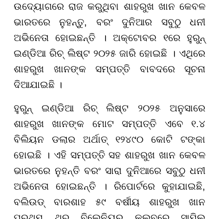
ଉଦ୍ୟୋଗରେ ରାଜ କରୁଥିବା ଶାହରୁଖ ଖାନ କେବଳ
ଭାରତରେ ନୁହନ୍ତୁ, ବରଂ ଦୁନିଆର ସବୁଠୁ ଧନୀ
ଅଭିନେତା ହୋଇଛନ୍ତି । ଅକ୍ଟୋବର ୧ରେ ହୁରୁନ୍
ଇଣ୍ଡିଆ ରିଚ୍ ଲିଷ୍ଟ ୨୦୨୫ ଜାରି ହୋଇଛି । ଏଥିରେ
ଶାହରୁଖ ଖାନଙ୍କ ସମ୍ପତ୍ତି ବାବଦରେ ସୂଚନା
ଦିଆଯାଇଛି ।
ହୁରୁନ୍ ଇଣ୍ଡିଆ ରିଚ୍ ଲିଷ୍ଟ ୨୦୨୫ ଅନୁସାରେ
ଶାହରୁଖ ଖାନଙ୍କ ମୋଟ ସମ୍ପତ୍ତି ଏବେ ୧.୪
ବିଲିୟନ ଡଲାର ଅର୍ଥାତ୍ ୧୨୪୯୦ କୋଟି ଟଙ୍କା
ହୋଇଛି । ଏହି ସମ୍ପତ୍ତି ସହ ଶାହରୁଖ ଖାନ କେବଳ
ଭାରତରେ ନୁହନ୍ତି ବରଂ ସାରା ଦୁନିଆରେ ସବୁଠୁ ଧନୀ
ଅଭିନେତା ହୋଇଛନ୍ତି । ରିପୋର୍ଟରେ କୁହାଯାଇଛି,
ବଲିଉଡ୍ ବାରଶାହ ୫୯ ବର୍ଷୀୟ ଶାହରୁଖ ଖାନ
ପ୍ରଥମ ଥର ବିଲେନିୟର କ୍ଲବରେ ସାମିଲ