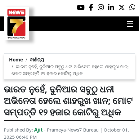
☰
Home
ବାଣିଜ୍ୟ
ଭାରତ ନୁହେଁ, ଦୁନିଆର ସବୁଠୁ ଧନୀ ଅଭିନେତା ହେଲେ ଶାହରୁଖ ଖାନ;
ମୋଟ ସମ୍ପତ୍ତି ୧୨ ହଜାର କୋଟିରୁ ଅଧିକ
ଭାରତ ନୁହେଁ, ଦୁନିଆର ସବୁଠୁ ଧନୀ
ଅଭିନେତା ହେଲେ ଶାହରୁଖ ଖାନ; ମୋଟ
ସମ୍ପତ୍ତି ୧୨ ହଜାର କୋଟିରୁ ଅଧିକ
Ajit
Published By:
- Prameya-News7 Bureau | October 01,
2025 06:40 PM