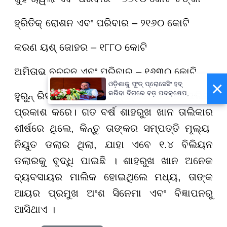
ହ୍ରିତିକ୍ ରୋଶନ ଏବଂ ପରିବାର
–
୨୧୬୦ କୋଟି
କରଣ ୟଶ୍ ଜୋହର
–
୧୮୮୦ କୋଟି
ଅମିତାଭ ବଚ୍ଚନ ଏବଂ ପରିବାର
–
୧୬୩୦ କୋଟି
×
ଓଡ଼ିଶାକୁ ଫୁଡ୍ ପ୍ରୋସେସିଂ ହବ୍
କରିବା ଦିଗରେ ବଡ଼ ପଦକ୍ଷେପ, ୪୨
ହୁରୁନ୍ ରିସର୍ଚ୍ଚ ଇନଷ୍ଟିଚ୍ୟୁଟ୍ ପ୍ରତିବର୍ଷ ଧନୀ ତାଲିକା
ହଜାରରୁ ଅଧିକ ନିଯୁକ୍ତି ସୁଯୋଗ
ପ୍ରକାଶ କରେ। ଗତ ବର୍ଷ ଶାହରୁଖ ଖାନ ତାଲିକାର
ଶୀର୍ଷରେ ଥିଲେ
,
କିନ୍ତୁ ତାଙ୍କର ସମ୍ପତ୍ତି ମୂଲ୍ୟ
ନିୟୁତ ଡଲାର ଥିଲା
,
ଯାହା ଏବେ ୧.୪ ବିଲିୟନ
ଡଲାରକୁ ବୃଦ୍ଧି ପାଇଛି । ଶାହରୁଖ ଖାନ ଅନେକ
ବ୍ୟବସାୟର ମାଲିକ ହୋଇଥିଲେ ମଧ୍ୟ
,
ତାଙ୍କ
ଆୟର ପ୍ରମୁଖ ଅଂଶ ସିନେମା ଏବଂ ବିଜ୍ଞାପନରୁ
ଆସିଥାଏ ।