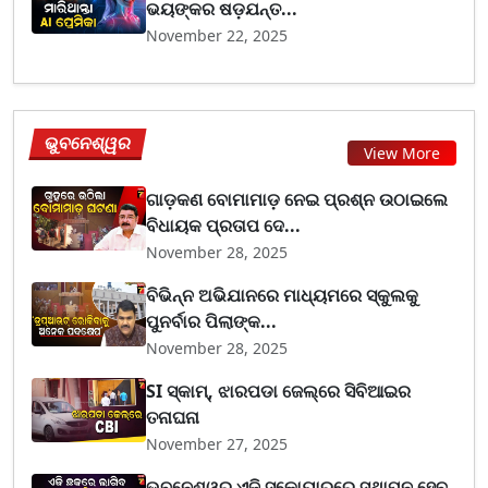
ଭୟଙ୍କର ଷଡ଼ଯନ୍ତ...
November 22, 2025
ଭୁବନେଶ୍ୱର
View More
ଗାଡ଼କଣ ବୋମାମାଡ଼ ନେଇ ପ୍ରଶ୍ନ ଉଠାଇଲେ
ବିଧାୟକ ପ୍ରତାପ ଦେ...
November 28, 2025
ବିଭିନ୍ନ ଅଭିଯାନରେ ମାଧ୍ୟମରେ ସ୍କୁଲକୁ
ପୁନର୍ବାର ପିଲାଙ୍କ...
November 28, 2025
SI ସ୍କାମ୍, ଝାରପଡା ଜେଲ୍‌ରେ ସିବିଆଇର
ତନାଘନା
November 27, 2025
ଭୁବନେଶ୍ୱର ଏଜି ସ୍କୋୟାରରେ ସ୍ଥାପନ ହେବ