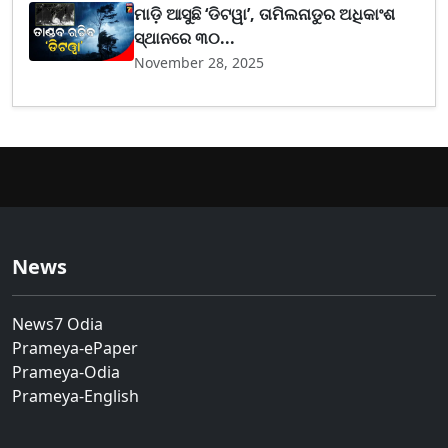
ମାଡ଼ି ଆସୁଛି ‘ଡିଟୱା’, ତାମିଲନାଡୁର ଅଧିକାଂଶ
ସ୍ଥାନରେ ୩୦...
November 28, 2025
News
News7 Odia
Prameya-ePaper
Prameya-Odia
Prameya-English