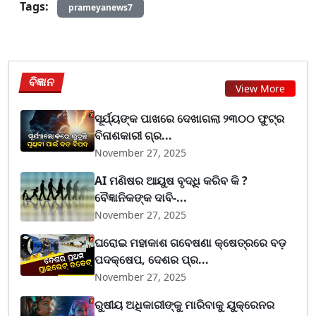
Tags:
prameyanews7
ବିଜ୍ଞାନ
View More
ସୂର୍ଯ୍ୟଙ୍କ ପାଖରେ ଦେଖାଗଲା ୨୩୦୦ ଫୁଟ୍‌ର
ବିନାଶକାରୀ ଗ୍ର...
November 27, 2025
AI ମଣିଷର ଆୟୁଷ ବୃଦ୍ଧି କରିବ କି ?
ବୈଜ୍ଞାନିକଙ୍କ ଦାବି-...
November 27, 2025
ଘରୋଇ ମହାକାଶ ଗବେଷଣା କ୍ଷେତ୍ରରେ ବଡ଼
ପଦକ୍ଷେପ, ଦେଶର ପ୍ର...
November 27, 2025
ରୁଷୀୟ ଅଧିକାରୀଙ୍କୁ ମାରିବାକୁ ୟୁକ୍ରେନର