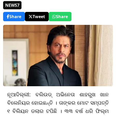
NEWS7
Share
Tweet
Share
ନୂଆଦିଲ୍ଲୀ
:
ବଲିଉଡ୍ ଅଭିନେତା ଶାହରୁଖ ଖାନ
ବିଲେନିୟର ହୋଇଛନ୍ତି । ତାଙ୍କର ମୋଟ ସମ୍ପତ୍ତି
୧ ବିଲିୟନ ଡଲାର ଟପିଛି । ୩୩ ବର୍ଷ ଧରି ଫିଲ୍ମ