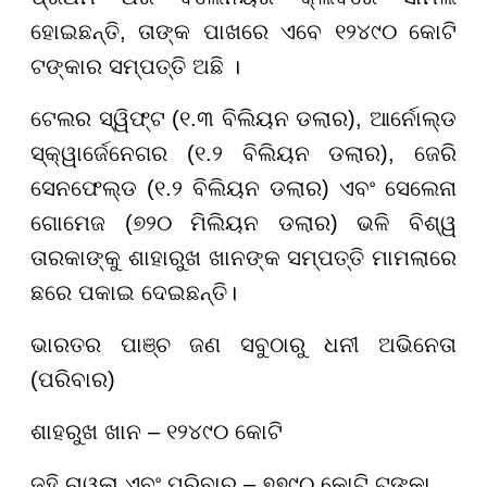
ହୋଇଛନ୍ତି, ତାଙ୍କ ପାଖରେ ଏବେ ୧୨୪୯୦ କୋଟି
ଟଙ୍କାର ସମ୍ପତ୍ତି ଅଛି ।
ଟେଲର ସ୍ୱିଫ୍ଟ (୧.୩ ବିଲିୟନ ଡଲାର)
,
ଆର୍ନୋଲ୍ଡ
ସ୍କ୍ୱାର୍ଜେନେଗର (୧.୨ ବିଲିୟନ ଡଲାର)
,
ଜେରି
ସେନଫେଲ୍ଡ (୧.୨ ବିଲିୟନ ଡଲାର) ଏବଂ ସେଲେନା
ଗୋମେଜ (୭୨୦ ମିଲିୟନ ଡଲାର) ଭଳି ବିଶ୍ୱ
ତାରକାଙ୍କୁ ଶାହାରୁଖ ଖାନଙ୍କ ସମ୍ପତ୍ତି ମାମଲାରେ
ଛରେ ପକାଇ ଦେଇଛନ୍ତି।
ଭାରତର ପାଞ୍ଚ ଜଣ ସବୁଠାରୁ ଧନୀ ଅଭିନେତା
(ପରିବାର)
ଶାହରୁଖ ଖାନ
–
୧୨୪୯୦ କୋଟି
ଜୁହି ଚାୱଲା ଏବଂ ପରିବାର
–
୭୭୯୦ କୋଟି ଟଙ୍କା