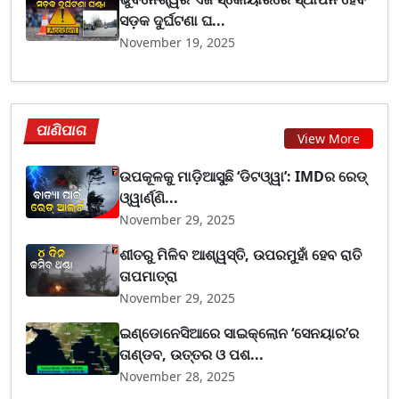
ସଡ଼କ ଦୁର୍ଘଟଣା ଘ...
November 19, 2025
ପାଣିପାଗ
View More
ଉପକୂଳକୁ ମାଡ଼ିଆସୁଛି ‘ଡିଟଓ୍ୱା’: IMDର ରେଡ୍
ଓ୍ୱାର୍ଣ୍ଣି...
November 29, 2025
ଶୀତରୁ ମିଳିବ ଆଶ୍ୱସ୍ତି, ଉପରମୁହାଁ ହେବ ରାତି
ତାପମାତ୍ରା
November 29, 2025
ଇଣ୍ଡୋନେସିଆରେ ସାଇକ୍ଲୋନ ‘ସେନୟାର’ର
ତାଣ୍ଡବ, ଉତ୍ତର ଓ ପଶ...
November 28, 2025