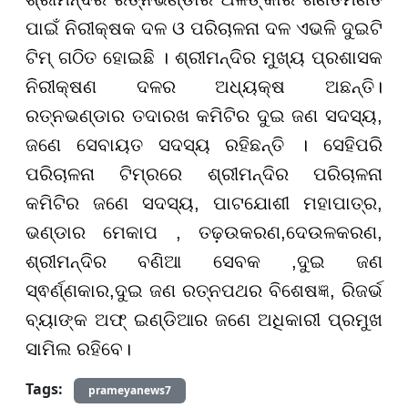
ପାଇଁ ନିରୀକ୍ଷକ ଦଳ ଓ ପରିଚାଳନା ଦଳ ଏଭଳି ଦୁଇଟି
ଟିମ୍ ଗଠିତ ହୋଇଛି । ଶ୍ରୀମନ୍ଦିର ମୁଖ୍ୟ ପ୍ରଶାସକ
ନିରୀକ୍ଷଣ ଦଳର ଅଧ୍ୟକ୍ଷ ଅଛନ୍ତି।
ରତ୍ନଭଣ୍ଡାର ତଦାରଖ କମିଟିର ଦୁଇ ଜଣ ସଦସ୍ୟ,
ଜଣେ ସେବାୟତ ସଦସ୍ୟ ରହିଛନ୍ତି । ସେହିପରି
ପରିଚାଳନା ଟିମ୍ରରେ ଶ୍ରୀମନ୍ଦିର ପରିଚାଳନା
କମିଟିର ଜଣେ ସଦସ୍ୟ, ପାଟଯୋଶୀ ମହାପାତ୍ର,
ଭଣ୍ଡାର ମେକାପ , ତଢ଼ଉକରଣ,ଦେଉଳକରଣ,
ଶ୍ରୀମନ୍ଦିର ବଣିଆ ସେବକ ,ଦୁଇ ଜଣ
ସ୍ଵର୍ଣ୍ଣକାର,ଦୁଇ ଜଣ ରତ୍ନପଥର ବିଶେଷଜ୍ଞ, ରିଜର୍ଭ
ବ୍ୟାଙ୍କ ଅଫ୍ ଇଣ୍ଡିଆର ଜଣେ ଅଧିକାରୀ ପ୍ରମୁଖ
ସାମିଲ ରହିବେ।
Tags:
prameyanews7