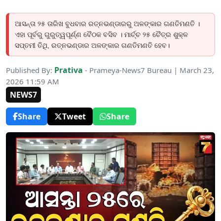
ଆସନ୍ତା ୨୫ ତାରିଖ ବୁଧବାର ରତ୍ନଭଣ୍ଡାରରୁ ଅଳଙ୍କାର ଗଣତିମଣତି ।
ଏହା ପୂର୍ବରୁ ଗୁରୁତ୍ୱପୂର୍ଣ୍ଣ ବୈଠକ ବସିବ । ମାର୍ଚ୍ଚ ୨୫ ଚୈତ୍ର ଶୁକ୍ଳ
ସପ୍ତମୀ ତିଥି, ରତ୍ନଭଣ୍ଡାର ଅଳଙ୍କାର ଗଣତିମଣତି ହେବ।
Prativa
Published By:
- Prameya-News7 Bureau | March 23,
2026 11:59 AM
NEWS7
Share
Tweet
Share