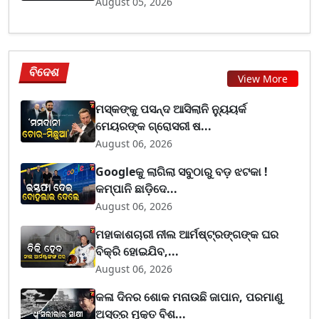
August 05, 2026
ବିଦେଶ
View More
ମସ୍କଙ୍କୁ ପସନ୍ଦ ଆସିଲାନି ନ୍ୟୁୟର୍କ
ମେୟରଙ୍କ ଗ୍ରୋସରୀ ଷ...
August 06, 2026
Googleକୁ ଲାଗିଲା ସବୁଠାରୁ ବଡ଼ ଝଟକା !
କମ୍ପାନି ଛାଡ଼ିଦେ...
August 06, 2026
ମହାକାଶଚାରୀ ନୀଲ ଆର୍ମଷ୍ଟ୍ରଙ୍ଗଙ୍କ ଘର
ବିକ୍ରି ହୋଇଯିବ,...
August 06, 2026
କଳା ଦିନର ଶୋକ ମନାଉଛି ଜାପାନ, ପରମାଣୁ
ଅସ୍ତ୍ର ମୁକ୍ତ ବିଶ...