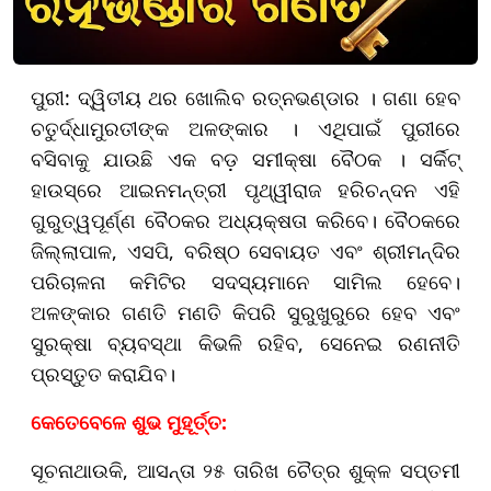
ପୁରୀ: ଦ୍ୱିତୀୟ ଥର ଖୋଲିବ ରତ୍ନଭଣ୍ଡାର । ଗଣା ହେବ
ଚତୁର୍ଦ୍ଧାମୁରତୀଙ୍କ ଅଳଙ୍କାର । ଏଥିପାଇଁ ପୁରୀରେ
ବସିବାକୁ ଯାଉଛି ଏକ ବଡ଼ ସମୀକ୍ଷା ବୈଠକ । ସର୍କିଟ୍
ହାଉସ୍‌ରେ ଆଇନମନ୍ତ୍ରୀ ପୃଥ୍ୱୀରାଜ ହରିଚନ୍ଦନ ଏହି
ଗୁରୁତ୍ୱପୂର୍ଣ୍ଣ ବୈଠକର ଅଧ୍ୟକ୍ଷତା କରିବେ। ବୈଠକରେ
ଜିଲ୍ଲାପାଳ, ଏସପି, ବରିଷ୍ଠ ସେବାୟତ ଏବଂ ଶ୍ରୀମନ୍ଦିର
ପରିଚାଳନା କମିଟିର ସଦସ୍ୟମାନେ ସାମିଲ ହେବେ।
ଅଳଙ୍କାର ଗଣତି ମଣତି କିପରି ସୁରୁଖୁରୁରେ ହେବ ଏବଂ
ସୁରକ୍ଷା ବ୍ୟବସ୍ଥା କିଭଳି ରହିବ, ସେନେଇ ରଣନୀତି
ପ୍ରସ୍ତୁତ କରାଯିବ।
କେତେବେଳେ ଶୁଭ ମୁହୂର୍ତ୍ତ:
ସୂଚନାଥାଉକି, ଆସନ୍ତା ୨୫ ତାରିଖ ଚୈତ୍ର ଶୁକ୍ଳ ସପ୍ତମୀ