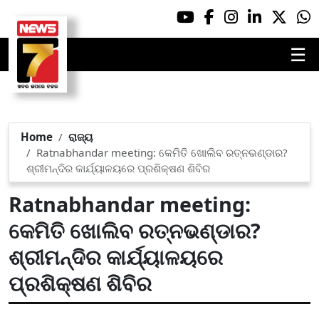
☰
Home
ରାଜ୍ୟ
Ratnabhandar meeting: କେମିତି ଖୋଲିବ ରତ୍ନଭଣ୍ଡାର?
ଶ୍ରୀମନ୍ଦିର କାର୍ଯ୍ୟାଳୟରେ ପ୍ରଶିକ୍ଷଣ ଶିବିର
Ratnabhandar meeting:
କେମିତି ଖୋଲିବ ରତ୍ନଭଣ୍ଡାର?
ଶ୍ରୀମନ୍ଦିର କାର୍ଯ୍ୟାଳୟରେ
ପ୍ରଶିକ୍ଷଣ ଶିବିର