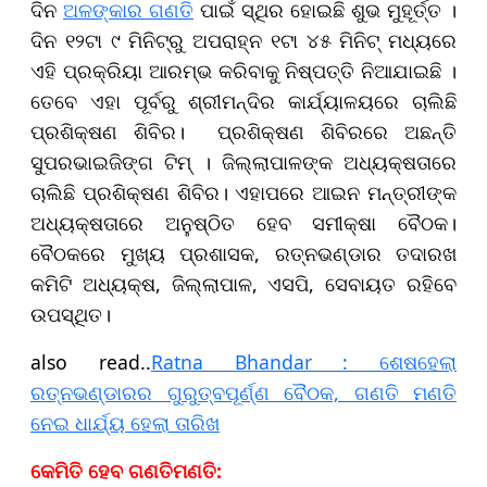
ଦିନ
ଅଳଙ୍କାର ଗଣତି
ପାଇଁ ସ୍ଥିର ହୋଇଛି ଶୁଭ ମୁହୂର୍ତ୍ତ ।
ଦିନ ୧୨ଟା ୯ ମିନିଟ୍‌ରୁ ଅପରାହ୍ନ ୧ଟା ୪୫ ମିନିଟ୍ ମଧ୍ୟରେ
ଏହି ପ୍ରକ୍ରିୟା ଆରମ୍ଭ କରିବାକୁ ନିଷ୍ପତ୍ତି ନିଆଯାଇଛି ।
ତେବେ ଏହା ପୂର୍ବରୁ ଶ୍ରୀମନ୍ଦିର କାର୍ଯ୍ୟାଳୟରେ ଚାଲିଛି
ପ୍ରଶିକ୍ଷଣ ଶିବିର। ପ୍ରଶିକ୍ଷଣ ଶିବିରରେ ଅଛନ୍ତି
ସୁପରଭାଇଜିଙ୍ଗ ଟିମ୍ । ଜିଲ୍ଲାପାଳଙ୍କ ଅଧ୍ୟକ୍ଷତାରେ
ଚାଲିଛି ପ୍ରଶିକ୍ଷଣ ଶିବିର। ଏହାପରେ ଆଇନ ମନ୍ତ୍ରୀଙ୍କ
ଅଧ୍ୟକ୍ଷତାରେ ଅନୁଷ୍ଠିତ ହେବ ସମୀକ୍ଷା ବୈଠକ।
ବୈଠକରେ ମୁଖ୍ୟ ପ୍ରଶାସକ, ରତ୍ନଭଣ୍ଡାର ତଦାରଖ
କମିଟି ଅଧ୍ୟକ୍ଷ, ଜିଲ୍ଲାପାଳ, ଏସପି, ସେବାୟତ ରହିବେ
ଉପସ୍ଥିତ।
also read..
Ratna Bhandar : ଶେଷହେଲା
ରତ୍ନଭଣ୍ଡାରର ଗୁରୁତ୍ବପୂର୍ଣ୍ଣ ବୈଠକ, ଗଣତି ମଣତି
ନେଇ ଧାର୍ଯ୍ୟ ହେଲା ତାରିଖ
କେମିତି ହେବ ଗଣତିମଣତି: