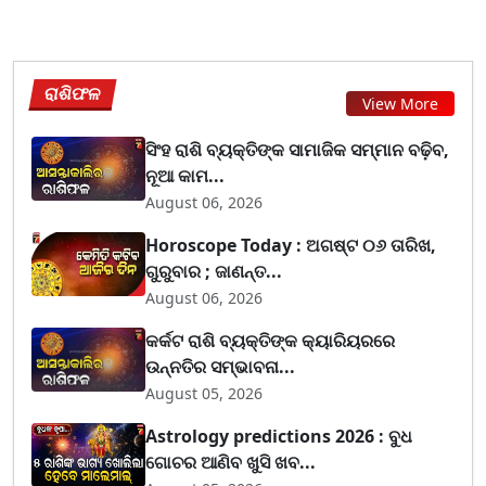
ରାଶିଫଳ
View More
ସିଂହ ରାଶି ବ୍ୟକ୍ତିଙ୍କ ସାମାଜିକ ସମ୍ମାନ ବଢ଼ିବ,
ନୂଆ କାମ...
August 06, 2026
Horoscope Today : ଅଗଷ୍ଟ ୦୬ ତାରିଖ,
ଗୁରୁବାର ; ଜାଣନ୍ତ...
August 06, 2026
କର୍କଟ ରାଶି ବ୍ୟକ୍ତିଙ୍କ କ୍ୟାରିୟରରେ
ଉନ୍ନତିର ସମ୍ଭାବନା...
August 05, 2026
Astrology predictions 2026 : ବୁଧ
ଗୋଚର ଆଣିବ ଖୁସି ଖବ...