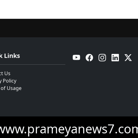
k Links
YouTube
Facebook
Instagram
Linkedin
Twitt
ct Us
y Policy
 of Usage
www.prameyanews7.co