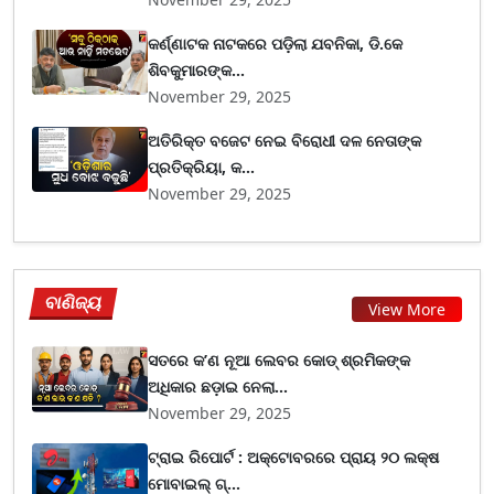
କର୍ଣ୍ଣାଟକ ନାଟକରେ ପଡ଼ିଲା ଯବନିକା, ଡି.କେ
ଶିବକୁମାରଙ୍କ...
November 29, 2025
ଅତିରିକ୍ତ ବଜେଟ ନେଇ ବିରୋଧୀ ଦଳ ନେତାଙ୍କ
ପ୍ରତିକ୍ରିୟା, କ...
November 29, 2025
ବାଣିଜ୍ୟ
View More
ସତରେ କ’ଣ ନୂଆ ଲେବର କୋଡ୍‌ ଶ୍ରମିକଙ୍କ
ଅଧିକାର ଛଡ଼ାଇ ନେଲା...
November 29, 2025
ଟ୍ରାଇ ରିପୋର୍ଟ : ଅକ୍ଟୋବରରେ ପ୍ରାୟ ୨୦ ଲକ୍ଷ
ମୋବାଇଲ୍ ଗ୍...