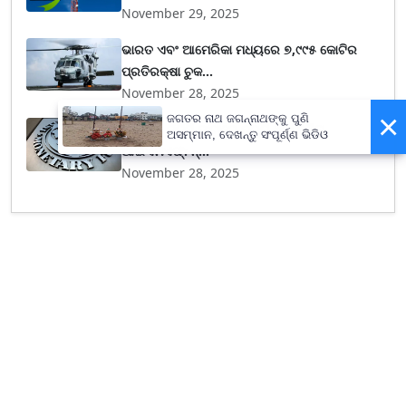
November 29, 2025
ଭାରତ ଏବଂ ଆମେରିକା ମଧ୍ୟରେ ୭,୯୯୫ କୋଟିର
ପ୍ରତିରକ୍ଷା ଚୁକ...
November 28, 2025
×
ଜଗତର ନାଥ ଜଗନ୍ନାଥଙ୍କୁ ପୁଣି
ଭାରତର ଜିଡିପି ଡାଟାରେ ତ୍ରୁଟି ଥିବା କହିଲା
ଅସମ୍ମାନ, ଦେଖନ୍ତୁ ସଂପୂର୍ଣ୍ଣ ଭିଡିଓ
ଆଇଏମଏଫ୍‌: ନ୍...
November 28, 2025