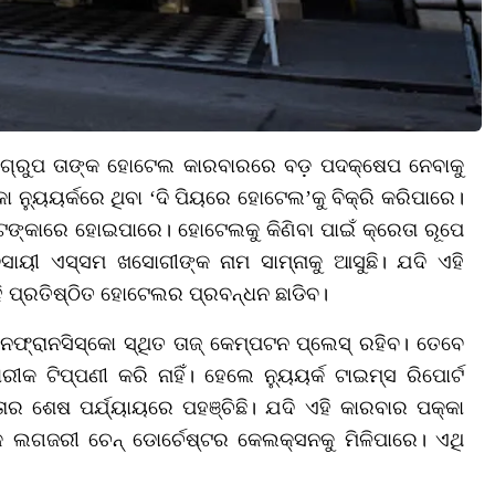
୍ରୁପ ତାଙ୍କ ହୋଟେଲ କାରବାରରେ ବଡ଼ ପଦକ୍ଷେପ ନେବାକୁ
୍ୟୁୟର୍କରେ ଥିବା ‘ଦି ପିୟରେ ହୋଟେଲ’କୁ ବିକ୍ରି କରିପାରେ।
 ଟଙ୍କାରେ ହୋଇପାରେ। ହୋଟେଲକୁ କିଣିବା ପାଇଁ କ୍ରେତା ରୂପେ
ୀ ଏସ୍ସମ ଖସୋଗୀଙ୍କ ନାମ ସାମ୍ନାକୁ ଆସୁଛି। ଯଦି ଏହି
ଏହି ପ୍ରତିଷ୍ଠିତ ହୋଟେଲର ପ୍ରବନ୍ଧନ ଛାଡିବ।
ରାନସିସ୍କୋ ସ୍ଥିତ ତାଜ୍ କେମ୍ପଟନ ପ୍ଲେସ୍ ରହିବ। ତେବେ
 ଟିପ୍ପଣୀ କରି ନାହିଁ। ହେଲେ ନ୍ୟୁୟର୍କ ଟାଇମ୍ସ ରିପୋର୍ଟ
୍ତାର ଶେଷ ପର୍ଯ୍ୟାୟରେ ପହଞ୍ଚିଛି। ଯଦି ଏହି କାରବାର ପକ୍କା
ଗଜରୀ ଚେନ୍ ଡୋର୍ଚେଷ୍ଟର କେଲକ୍ସନକୁ ମିଳିପାରେ। ଏଥି