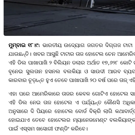
ମୁମ୍ବାଇ ୧୮।୯:
ଭାରତୀୟ ଉଦ୍ୟୋଗ ଜଗତର ଦିଗ୍ଗଜ ଟାଟା ଗ
ଯାଉଛନ୍ତି। ଖବର ଆସୁଛି ଟାଟାର ତାଜ ହୋଟେଲ ଚେନ ଆମେରିକା ନ
ଏହି ଡିଲ ପାଖାପାଖି ୨ ବିଲିୟନ ଡଲାର ଅର୍ଥାତ ୧୭,୬୨୮ କୋଟି
ବୃନେଇ ସୁଲତାନ ହସନଲ ବଲକିୟା ଓ ସାଉଦୀ ଆରବ ବ୍ୟବସାୟ
କାରବାର ଚୂଡ଼ାନ୍ତ ହୁଏ ତେବେ ପାଖାପାଖି ୨୦ ବର୍ଷ ପରେ ତାଜ୍ 
ଏହା ପରେ ଆମେରିକାରେ ତାଜର କେବଳ ଗୋଟିଏ ହୋଟେଲ ସାନଫ୍
ଏହି ଡିଲ ନେଇ ତାଜ ହୋଟେଲ ଏ ପର୍ଯ୍ୟନ୍ତ କୌଣସି ଅଧିକାରୀକ
ଅନୁସାରେ ଦି ପିୟରେ ହୋଟେଲ ବୋର୍ଡ ବିକ୍ରି ଲାଗି କଥାବାର୍ତ
ହୋଇଯାଏ ତେବେ ହୋଟେଲର ମ୍ୟାନେଜମେଣ୍ଟ ବଲକିୟାଙ୍କ ଲ
ପାଇଁ ଏସ୍ସମ ଖସୋଗୀ ଫଣ୍ଡିଂ କରିବେ।