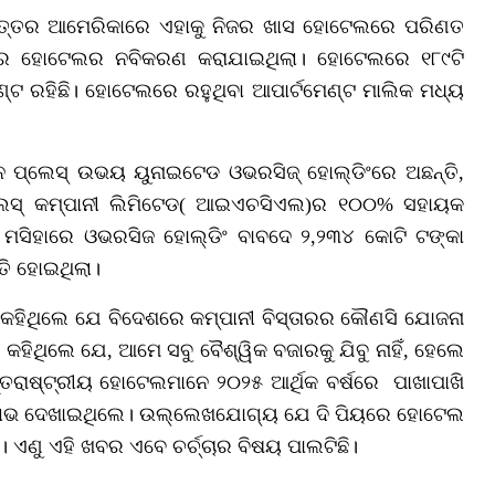
 ଉତ୍ତର ଆମେରିକାରେ ଏହାକୁ ନିଜର ଖାସ ହୋଟେଲରେ ପରିଣତ
ରେ ହୋଟେଲର ନବିକରଣ କରାଯାଇଥିଲା। ହୋଟେଲରେ ୧୮୯ଟି
ଟ ରହିଛି। ହୋଟେଲରେ ରହୁଥିବା ଆପାର୍ଟମେଣ୍ଟ ମାଲିକ ମଧ୍ୟ
 ପ୍ଲେସ୍ ଉଭୟ ୟୁନାଇଟେଡ ଓଭରସିଜ୍ ହୋଲ୍ଡିଂରେ ଅଛନ୍ତି,
େଲସ୍ କମ୍ପାନୀ ଲିମିଟେଡ( ଆଇଏଚସିଏଲ)ର ୧୦୦% ସହାୟକ
 ମସିହାରେ ଓଭରସିଜ ହୋଲ୍ଡିଂ ବାବଦେ ୨,୨୩୪ କୋଟି ଟଙ୍କା
ତି ହୋଇଥିଲା।
ିଥିଲେ ଯେ ବିଦେଶରେ କମ୍ପାନୀ ବିସ୍ତାରର କୌଣସି ଯୋଜନା
କହିଥିଲେ ଯେ, ଆମେ ସବୁ ବୈଶ୍ୱିକ ବଜାରକୁ ଯିବୁ ନାହିଁ, ହେଲେ
ତରାଷ୍ଟ୍ରୀୟ ହୋଟେଲମାନେ ୨୦୨୫ ଆର୍ଥିକ ବର୍ଷରେ ପାଖାପାଖି
ା ଲାଭ ଦେଖାଇଥିଲେ। ଉଲ୍ଲେଖଯୋଗ୍ୟ ଯେ ଦି ପିୟରେ ହୋଟେଲ
ଏଣୁ ଏହି ଖବର ଏବେ ଚର୍ଚ୍ଚାର ବିଷୟ ପାଲଟିଛି।