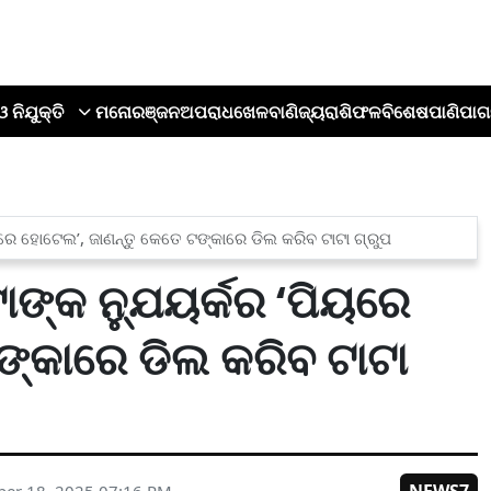
ଓ ନିଯୁକ୍ତି
ମନୋରଞ୍ଜନ
ଅପରାଧ
ଖେଳ
ବାଣିଜ୍ୟ
ରାଶିଫଳ
ବିଶେଷ
ପାଣିପାଗ
ୟରେ ହୋଟେଲ’, ଜାଣନ୍ତୁ କେତେ ଟଙ୍କାରେ ଡିଲ କରିବ ଟାଟା ଗ୍ରୁପ
ଙ୍କ ନ୍ଯୁୟର୍କର ‘ପିୟରେ
ଙ୍କାରେ ଡିଲ କରିବ ଟାଟା