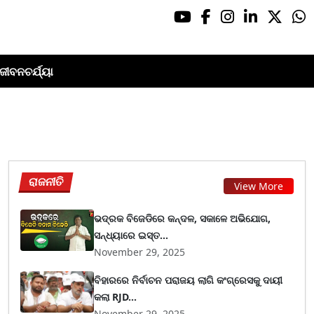
ଜୀବନଚର୍ଯ୍ୟା
ରାଜନୀତି
View More
ଭଦ୍ରକ ବିଜେଡିରେ କନ୍ଦଳ, ସକାଳେ ଅଭିଯୋଗ,
ସନ୍ଧ୍ୟାରେ ଇସ୍ତ...
November 29, 2025
ବିହାରରେ ନିର୍ବାଚନ ପରାଜୟ ଲାଗି କଂଗ୍ରେସକୁ ଦାୟୀ
କଲା RJD...
November 29, 2025