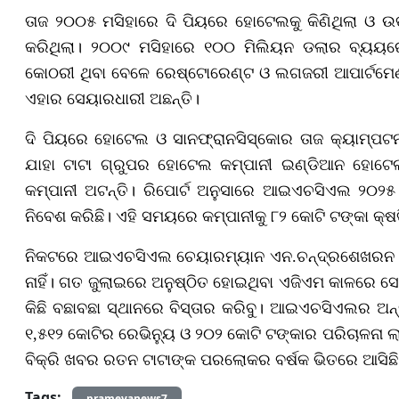
ତାଜ ୨୦୦୫ ମସିହାରେ ଦି ପିୟରେ ହୋଟେଲକୁ କିଣିଥିଲା ଓ
କରିଥିଲା। ୨୦୦୯ ମସିହାରେ ୧୦୦ ମିଲିୟନ ଡଲାର ବ୍ୟୟ
କୋଠରୀ ଥିବା ବେଳେ ରେଷ୍ଟୋରେଣ୍ଟ ଓ ଲଗଜରୀ ଆପାର୍ଟମେଣ୍
ଏହାର ସେୟାରଧାରୀ ଅଛନ୍ତି।
ଦି ପିୟରେ ହୋଟେଲ ଓ ସାନଫ୍ରାନସିସ୍କୋର ତାଜ କ୍ୟାମ୍ପଟନ
ଯାହା ଟାଟା ଗ୍ରୁପର ହୋଟେଲ କମ୍ପାନୀ ଇଣ୍ଡିଆନ ହୋଟ
କମ୍ପାନୀ ଅଟନ୍ତି। ରିପୋର୍ଟ ଅନୁସାରେ ଆଇଏଚସିଏଲ ୨୦୨୫
ନିବେଶ କରିଛି। ଏହି ସମୟରେ କମ୍ପାନୀକୁ ୮୨ କୋଟି ଟଙ୍କା କ୍ଷ
ନିକଟରେ ଆଇଏଚସିଏଲ ଚେୟାରମ୍ୟାନ ଏନ.ଚନ୍ଦ୍ରଶେଖରନ କହ
ନାହିଁ। ଗତ ଜୁଲାଇରେ ଅନୁଷ୍ଠିତ ହୋଇଥିବା ଏଜିଏମ କାଳରେ ସେ 
କିଛି ବଛାବଛା ସ୍ଥାନରେ ବିସ୍ତାର କରିବୁ। ଆଇଏଚସିଏଲର ଅନ୍
୧,୫୧୨ କୋଟିର ରେଭିନ୍ୟୁ ଓ ୨୦୨ କୋଟି ଟଙ୍କାର ପରିଚାଳନ
ବିକ୍ରି ଖବର ରତନ ଟାଟାଙ୍କ ପରଲୋକର ବର୍ଷକ ଭିତରେ ଆସିଛି। 
Tags:
prameyanews7