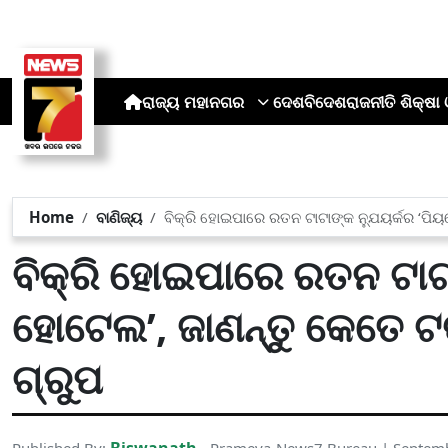
ରାଜ୍ୟ
ମହାନଗର
ଦେଶ
ବିଦେଶ
ରାଜନୀତି
ଶିକ୍ଷା 
Home
ବାଣିଜ୍ୟ
ବିକ୍ରି ହୋଇପାରେ ରତନ ଟାଟାଙ୍କ ନ୍ଯୁୟର୍କର ‘ପି
ବିକ୍ରି ହୋଇପାରେ ରତନ ଟାଟା
ହୋଟେଲ’, ଜାଣନ୍ତୁ କେତେ ଟ
ଗ୍ରୁପ