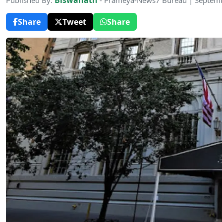
Biswanath
Published By:
- Prameya-News7 Bureau | Septem
Share
Tweet
Share