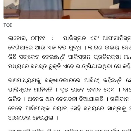
TOI
ଲାହୋର, ୦୮|୧୧ : ପାକିସ୍ତାନ ଏବଂ ଆଫଗାନିସ୍
ଦେଖିପାରେ ଆଉ ଏକ ବଡ ଯୁଦ୍ଧ । କାରଣ ଉଭୟ ଦେଶ ମ
କିଛି ସଙ୍କେତ ଦେଇଛନ୍ତି ପାକିସ୍ତାନ ପ୍ରତିରକ୍ଷା ମନ୍
ମଧ୍ୟରେ ସମସ୍ତ ଚୁକ୍ତି ଏବେ ଭାଙ୍ଗିଯାଇଥିବା ସେ କହିଛ
ଗଣମାଧ୍ୟମକୁ ସକ୍ଷାତକାରରେ ଆସିଫ୍ କହିଛନ୍ତି 
ପାକିସ୍ତାନ ମାନିବନି । ଦୃଢ ଭାବେ ଜବାବ ଦେବ । ବାଧ
କରିବ । ଅନେକ ଥର ଚେତାବନୀ ଦିଆଯାଇଛି । ତାଲିବାନ 
ତେବେ ଆସିଫଙ୍କ ବୟାନ ସେହି ସମୟରେ ସାମ୍ନାକୁ 
ଆଲୋଚନା ହେଉଥିଲା ।