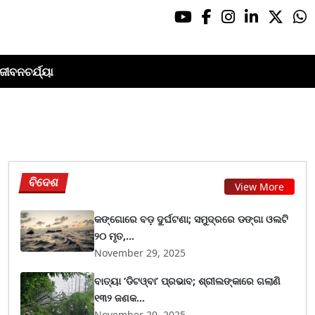
ଜୀବନଚର୍ଯ୍ୟା
ବିଦେଶ
View More
କଙ୍ଗୋରେ ବଡ଼ ଦୁର୍ଘଟଣା; ସମୁଦ୍ରରେ ଡଙ୍ଗା ଓଲଟି
୨୦ ମୃତ,...
November 29, 2025
ବାତ୍ୟା ‘ଡିଟଓ୍ବା’ ପ୍ରଭାବ; ଶ୍ରୀଲଙ୍କାରେ ଗଲାଣି
୧୩୨ ଜଣକ...
November 29, 2025