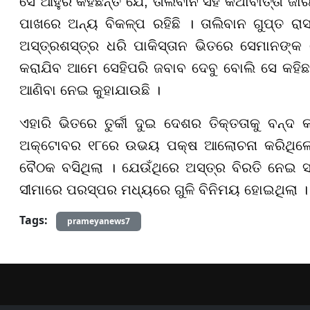
ସେ ଆହୁରି କହିଛନ୍ତି ଯେ, ତାଲିବାନ ସହ କଥାବାର୍ତ୍ତା ଜାର
ପାଖରେ ଅନ୍ୟ ବିକଳ୍ପ ରହିଛି । ତାଲିବାନ ଗୁପ୍ତ ରାସ
ଅସ୍ତ୍ରଶସ୍ତ୍ର ଧରି ପାକିସ୍ତାନ ଭିତରେ ସେମାନଙ୍କ 
କରାଯିବ ଆମେ ସେହିପରି ଜବାବ ଦେବୁ ବୋଲି ସେ କହିଛନ
ଆଣିବା ନେଇ କୁହାଯାଉଛି ।
ଏହାରି ଭିତରେ ତୁର୍କୀ ଦୁଇ ଦେଶର ତିକ୍ତତାକୁ ବନ୍ଦ
ଅକ୍ଟୋବର ୧୮ରେ ଉଭୟ ପକ୍ଷ ଆଲୋଚନା କରିଥିଲେ 
ବୈଠକ ବସିଥିଲା । ଯେଉଁଥିରେ ଅସ୍ତ୍ର ବିରତି ନେଇ ସହ
ସୀମାରେ ପରସ୍ପର ମଧ୍ୟରେ ଗୁଳି ବିନିମୟ ହୋଇଥିଲା । ଯ
Tags:
prameyanews7