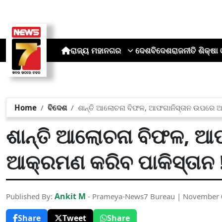
ରାଜ୍ୟ
ମହାନଗର
ଦେଶ
ବିଦେଶ
ରାଜନୀତି
ଶିକ୍ଷା 
Home
ବିଦେଶ
ଶାନ୍ତି ଆଲୋଚନା ବିଫଳ, ଆଫଗାନିସ୍ତାନ ଉପରେ ଆ
ଶାନ୍ତି ଆଲୋଚନା ବିଫଳ, 
ଆକ୍ରମଣ କରିବ ପାକିସ୍ତାନ 
Ankit M
Published By:
- Prameya-News7 Bureau | November 
Share
Tweet
Share