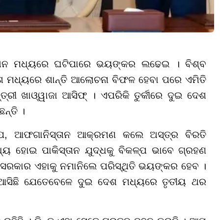
ତାନ ମଧ୍ୟରେ ଘଟିପାରେ ଭୟଙ୍କର ଲଢେଇ । ବିଶ୍ବ
ଧ୍ୟରେ ଶାନ୍ତି ଆଲୋଚନା ବିଫଳ ହେବା ପରେ ଏମିତି
ତ୍ରୀ ଖାଓ୍ୱାଜା ଆସିଫ୍ । ଏପରିକି ତୁର୍କୀରେ ଦୁଇ ଦେଶ
ନ୍ତି ।
ଯେ, ଆଫଗାନିସ୍ତାନ ଆକ୍ରମଣ କଲେ ଅସ୍ତ୍ର ବିରତି
୍ୟ ହୋଇ ପାକିସ୍ତାନ ଯୁଦ୍ଧକୁ ବିକଳ୍ପ ଭାବେ ଗ୍ରହଣ
ସରକାର ଏହାକୁ ନମାନିଲେ ପରିସ୍ଥିତି ଭୟଙ୍କର ହେବ ।
ଆସିଛି ଯେତେବେଳେ ଦୁଇ ଦେଶ ମଧ୍ୟରେ ତୃତୀୟ ଥର