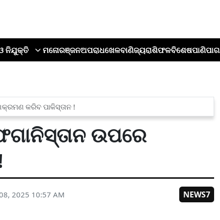
ଓ ନିଯୁକ୍ତି
ମନୋରଞ୍ଜନ
ଅପରାଧ
ଖେଳ
ବାଣିଜ୍ୟ
ରାଶିଫଳ
ବିଶେଷ
ପାଣିପାଗ
କ୍ରମଣ କରିବ ପାକିସ୍ତାନ !
ଆଫଗାନିସ୍ତାନ ଉପରେ
!
NEWS7
08, 2025 10:57 AM