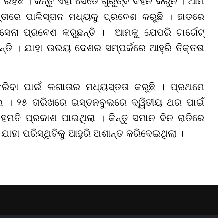
ି ରହିଛି । କିନ୍ତୁ ଏହା ସେତେ ଗୁରୁତ୍ବ ବହନ କରୁନି । ଆମ
୍ତାରେ ପାକିସ୍ତାନ ମଧ୍ୟକୁ ପ୍ରବେଶ କରୁଛି । ହାତରେ
ସେନା ପ୍ରବେଶ କରୁଛନ୍ତି । ଆମକୁ ଯେପରି ଟାର୍ଗେଟ୍
୍ତି । ଯାହା ଉଭୟ ଦେଶର ସମ୍ପର୍କରେ ଆହୁରି ତିକ୍ତତା
 କରିବା ପାଇଁ ଲଗାତାର ମଧ୍ୟସ୍ତତା କରୁଛି । ପ୍ରଥମେ
। ୨୫ ତାରିଖରେ ଇସ୍ତନବୁଲରେ ଦ୍ୱିତୀୟ ଥର ପାଇଁ
ମତି ପ୍ରକାଶ ପାଇଥିଲା । କିନ୍ତୁ ସମାନ ଦିନ ରାତିରେ
ାହା ପରିସ୍ଥିତିକୁ ଆହୁରି ଅଶାନ୍ତ କରିଦେଇଥିଲା ।