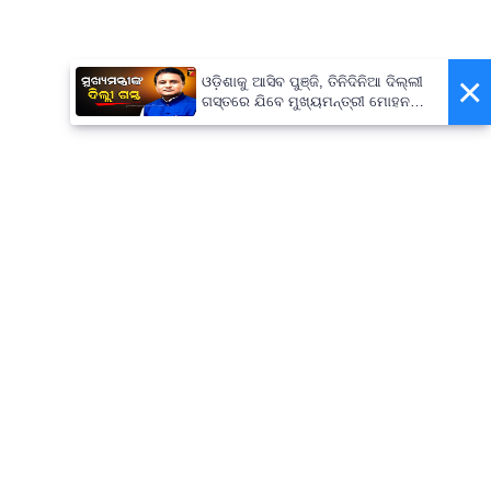
×
ଓଡ଼ିଶାକୁ ଆସିବ ପୁଞ୍ଜି, ତିନିଦିନିଆ ଦିଲ୍ଲୀ
ଗସ୍ତରେ ଯିବେ ମୁଖ୍ୟମନ୍ତ୍ରୀ ମୋହନ
ମାଝୀ