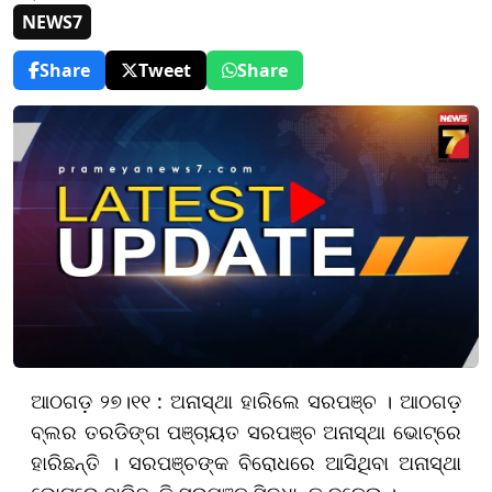
NEWS7
Share
Tweet
Share
ଆଠଗଡ଼ ୨୭।୧୧ : ଅନାସ୍ଥା ହାରିଲେ ସରପଞ୍ଚ । ଆଠଗଡ଼
ବ୍ଲର ତରଡିଙ୍ଗ ପଞ୍ଚାୟତ ସରପଞ୍ଚ ଅନାସ୍ଥା ଭୋଟ୍‌ରେ
ହାରିଛନ୍ତି । ସରପଞ୍ଚଙ୍କ ବିରୋଧରେ ଆସିଥିବା ଅନାସ୍ଥା