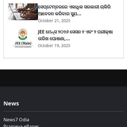
ସେପ୍ଟେମ୍ବରରେ ଏକାଧିକ ସରକାରୀ ଚାକିରି
ଆବେଦନ କରିବାର ସୁଯ...
October 21, 2025
JEE ମେନ୍ସ ୨୦୨୬ ସେସନ ୧ ଏବଂ ୨ ପରୀକ୍ଷା
ତାରିଖ ଘୋଷଣା,...
October 19, 2025
News
News7 Odia
Prameya-ePaper