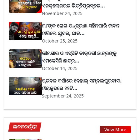
ଏନକ୍ଲୋଜରର ଭିତ୍ତିପ୍ରସ୍ତର...
November 24, 2025
ମା’ଙ୍କ ରୋଗ ଯନ୍ତ୍ରଣା ସହିନପାରି ଜୀବନ
ହାରିଲେ ଯୁବକ, ଛାଡ...
October 25, 2025
ଭୀମସାର ଓ ଏସ୍‌ସିବି ଡାକ୍ତରୀ ଛାତ୍ରଙ୍କୁ
ଏମକେସିଜି ଛାତ୍ର...
October 14, 2025
ପ୍ରବଳ ବର୍ଷାରେ ବେହାଲ୍ ସମ୍ବଲପୁରବାସୀ,
ହୀରାକୁଦରେ ୧୨ଟି...
September 24, 2025
ଜୀବନଚର୍ଯ୍ୟା
View More