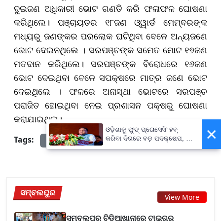
ଦୁଇଜଣ ଅଧିକାରୀ ଭୋଟ ଗଣତି କରି ଫଳାଫଳ ଘୋଷଣା
କରିଥିଲେ। ପଞ୍ଚାୟତର ୧୮ଜଣ ଓ୍ୱାର୍ଡ ମେମ୍ବରଙ୍କ
ମଧ୍ୟରୁ ଜଣଙ୍କର ପରଲୋକ ଘଟିଥିବା ବେଳେ ଅନ୍ୟଜଣେ
ଭୋଟ ଦେଇନଥିଲେ । ସରପଞ୍ଚଙ୍କ ସମେତ ମୋଟ ୧୭ଜଣ
ମତଦାନ କରିଥିଲେ। ସରପଞ୍ଚଙ୍କ ବିରୋଧରେ ୧୬ଜଣ
ଭୋଟ ଦେଇଥିବା ବେଳେ ସପକ୍ଷରେ ମାତ୍ର ଜଣେ ଭୋଟ
ଦେଇଥିଲେ । ଫଳରେ ଅନାସ୍ଥା ଭୋଟରେ ସରପଞ୍ଚ
ପରାଜିତ ହୋଇଥିବା ନେଇ ପ୍ରଶାସନ ପକ୍ଷରୁ ଘୋଷଣା
କରାଯାଇଥିଲା।
×
ଓଡ଼ିଶାକୁ ଫୁଡ୍ ପ୍ରୋସେସିଂ ହବ୍
Tags:
କରିବା ଦିଗରେ ବଡ଼ ପଦକ୍ଷେପ, ୪୨
prameyanews7
ହଜାରରୁ ଅଧିକ ନିଯୁକ୍ତି ସୁଯୋଗ
ସମ୍ବଲପୁର
View More
ସମ୍ବଲପୁର ଚିଡିଆଖାନାରେ ଟାଇଗର