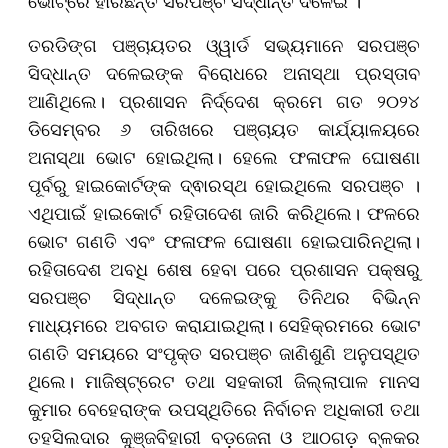
ଭୋଟ୍‌ରେ ହାରିଛନ୍ତି ସରପଞ୍ଚ ସିଦ୍ଧାନ୍ତ ଦଳେଇ ।
ତରଡିଙ୍ଗ ପଞ୍ଚାୟତର ଓ୍ୱାର୍ଡ ସଭ୍ୟମାନେ ସରପଞ୍ଚ
ସିଦ୍ଧାନ୍ତ ଦଳେଇଙ୍କ ବିରୋଧରେ ଅନାସ୍ଥା ପ୍ରସ୍ତାବ
ଆଣିଥିଲେ। ପ୍ରଶାସନ ନିର୍ଦ୍ଦେଶ କ୍ରମେ ଗତ ୨୦୨୪
ଡିସେମ୍ବର ୬ ତାରିଖରେ ପଞ୍ଚାୟତ କାର୍ଯ୍ୟାଳୟରେ
ଅନାସ୍ଥା ଭୋଟ ହୋଇଥିଲା। ହେଲେ ଫଳାଫଳ ଘୋଷଣା
ପୂର୍ବରୁ ହାଇକୋର୍ଟଙ୍କ ଦ୍ଵାରସ୍ଥ ହୋଇଥିଲେ ସରପଞ୍ଚ ।
ଏଥିପାଇଁ ହାଇକୋର୍ଟ ରହିତାଦେଶ ଜାରି କରିଥିଲେ। ଫଳରେ
ଭୋଟ ଗଣତି ଏବଂ ଫଳାଫଳ ଘୋଷଣା ହୋଇପାରିନଥିଲା।
ରହିତାଦେଶ ଅବଧି ଶେଷ ହେବା ପରେ ପ୍ରଶାସନ ପକ୍ଷରୁ
ସରପଞ୍ଚ ସିଦ୍ଧାନ୍ତ ଦଳେଇଙ୍କୁ ତିନିଥର ବିଭିନ୍ନ
ମାଧ୍ୟମରେ ଅବଗତ କରାଯାଇଥିଲା। ସେହିକ୍ରମରେ ଭୋଟ
ଗଣତି ସମୟରେ ସଂପୃକ୍ତ ସରପଞ୍ଚ ଜାଣିଶୁଣି ଅନୁପସ୍ଥିତ
ଥିଲେ। ମାଜିଷ୍ଟ୍ରେଟ ତଥା ସହକାରୀ ଜିଲ୍ଲାପାଳ ମାନସ
କୁମାର ବେହେରାଙ୍କ ଉପସ୍ଥିତିରେ ନିର୍ବାଚନ ଅଧିକାରୀ ତଥା
ତହସିଲଦାର କୁଞ୍ଜବିହାରୀ ବଡ଼ଜେନା ଓ ଆଠଗଡ଼ ବ୍ଳକର