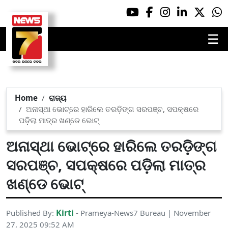
☰
Home
ରାଜ୍ୟ
ଅନାସ୍ଥା ଭୋଟ୍‌ରେ ହାରିଲେ ତରଡ଼ିଙ୍ଗ ସରପଞ୍ଚ, ସପକ୍ଷରେ
ପଡ଼ିଲା ମାତ୍ର ଖଣ୍ଡେ ଭୋଟ୍
ଅନାସ୍ଥା ଭୋଟ୍‌ରେ ହାରିଲେ ତରଡ଼ିଙ୍ଗ
ସରପଞ୍ଚ, ସପକ୍ଷରେ ପଡ଼ିଲା ମାତ୍ର
ଖଣ୍ଡେ ଭୋଟ୍
Kirti
Published By:
- Prameya-News7 Bureau | November
27, 2025 09:52 AM