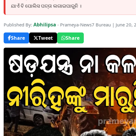
ଯାଏଁ ବି ପୋଲିସ ପତ୍ତା ଲଗାଇପାରୁନି ।
Abhilipsa
Published By:
- Prameya-News7 Bureau | June 20, 
Share
Tweet
Share