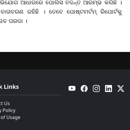
 ଅଭିଯୋଗ ଆଧାରରେ ପୋଲିସ ତଦନ୍ତ ଆରମ୍ଭ କରିଛି ।
ାତାବରଣ ରହିଛି । ତେବେ ପୋଷ୍ଟମର୍ଟମ୍ ରିପୋର୍ଟକୁ
ାଇବ ପରଦା ।
k Links
YouTube
Facebook
Instagram
Linkedin
Twitt
ct Us
y Policy
 of Usage