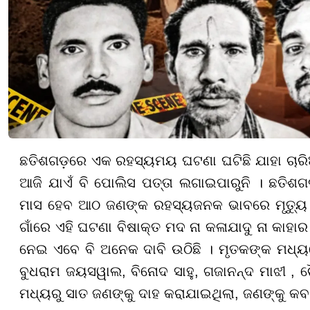
ଛତିଶଗଡ଼ରେ ଏକ ରହସ୍ୟମୟ ଘଟଣା ଘଟିଛି ଯାହା ଚାରି
ଆଜି ଯାଏଁ ବି ପୋଲିସ ପତ୍ତା ଲଗାଇପାରୁନି । ଛତିଶଗ
ମାସ ହେବ ଆଠ ଜଣଙ୍କ ରହସ୍ୟଜନକ ଭାବରେ ମୃତ୍ୟୁ ଘ
ଗାଁରେ ଏହି ଘଟଣା ବିଷାକ୍ତ ମଦ ନା କଳାଯାଦୁ ନା କାହାର 
ନେଇ ଏବେ ବି ଅନେକ ଦାବି ଉଠିଛି । ମୃତକଙ୍କ ମଧ୍ୟରେ
ବୁଧରାମ ଜୟସୱାଲ, ବିନୋଦ ସାହୁ, ଗଜାନନ୍ଦ ମାଝୀ , ଚୈ
ମଧ୍ୟରୁ ସାତ ଜଣଙ୍କୁ ଦାହ କରାଯାଇଥିଲା, ଜଣଙ୍କୁ କ