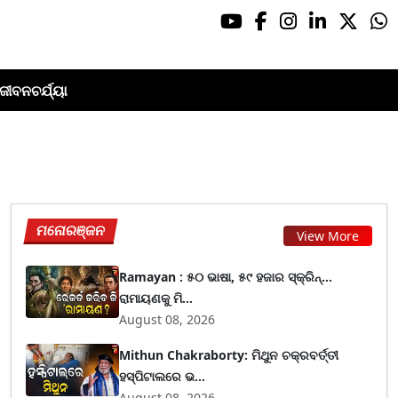
ଜୀବନଚର୍ଯ୍ୟା
ମନୋରଞ୍ଜନ
View More
Ramayan : ୫୦ ଭାଷା, ୫୯ ହଜାର ସ୍କ୍ରିନ୍...
ରାମାୟଣକୁ ମି...
August 08, 2026
Mithun Chakraborty: ମିଥୁନ ଚକ୍ରବର୍ତ୍ତୀ
ହସ୍ପିଟାଲରେ ଭ...
August 08, 2026