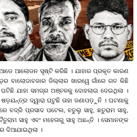
ଆଡେ ଆଲୋଡନ ସୃଷ୍ଟି କରିଛି । ଯାହାର ପ୍ରକୃତ କାରଣ
ଡ଼ର ବାଲୋଦାବଜାର ଜିଲ୍ଲାର ଖାରୱେ ଗାଁରେ ଗତ କିଛି
ଟିଛି ଯାହା ସମଗ୍ର ଅଞ୍ଚଳକୁ ଦୋହଲାଇ ଦେଇଥିଲା ।
ଷଡ଼ଯନ୍ତ୍ର ଦ୍ୱାରା ଘଟୁଛି ତାହା ଜଣାପଡ଼ୁନି । ଘଟଣାକୁ
 ବଦ୍ରି ପ୍ରସାଦ ପଟେଲ, ବତୁଲୁ ସାହୁ, ଛତୁରାମ ସାହୁ,
ତୁରାମ ସାହୁ ଏବଂ ମହେତାରୁ ସାହୁ ଅଛନ୍ତି । ସେମାନଙ୍କ
ବର ଦିଆଯାଇଥିଲା ।