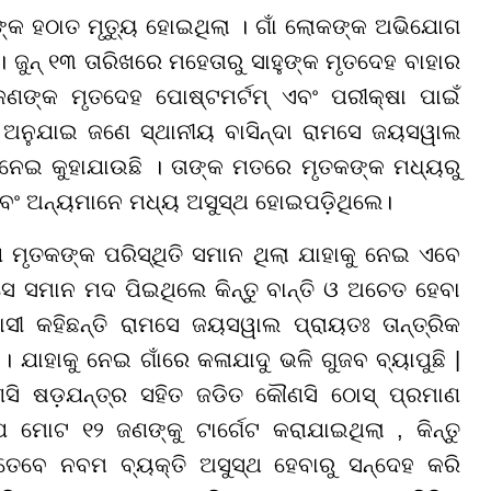
୍କ ହଠାତ ମୃତ୍ୟୁ ହୋଇଥିଲା । ଗାଁ ଲୋକଙ୍କ ଅଭିଯୋଗ
ନ୍ ୧୩ ତାରିଖରେ ମହେତାରୁ ସାହୁଙ୍କ ମୃତଦେହ ବାହାର
ଣଙ୍କ ମୃତଦେହ ପୋଷ୍ଟମର୍ଟମ୍ ଏବଂ ପରୀକ୍ଷା ପାଇଁ
 ଅନୁଯାଇ ଜଣେ ସ୍ଥାନୀୟ ବାସିନ୍ଦା ରାମସେ ଜୟସୱାଲ
 ନେଇ କୁହାଯାଉଛି । ତାଙ୍କ ମତରେ ମୃତକଙ୍କ ମଧ୍ୟରୁ
 ଏବଂ ଅନ୍ୟମାନେ ମଧ୍ୟ ଅସୁସ୍ଥ ହୋଇପଡ଼ିଥିଲେ।
ଣ ମୃତକଙ୍କ ପରିସ୍ଥିତି ସମାନ ଥିଲା ଯାହାକୁ ନେଇ ଏବେ
 ସେ ସମାନ ମଦ ପିଇଥିଲେ କିନ୍ତୁ ବାନ୍ତି ଓ ଅଚେତ ହେବା
ସୀ କହିଛନ୍ତି ରାମସେ ଜୟସୱାଲ ପ୍ରାୟତଃ ତାନ୍ତ୍ରିକ
ଯାହାକୁ ନେଇ ଗାଁରେ କଳାଯାଦୁ ଭଳି ଗୁଜବ ବ୍ୟାପୁଛି |
ଣସି ଷଡ଼ଯନ୍ତ୍ର ସହିତ ଜଡିତ କୌଣସି ଠୋସ୍ ପ୍ରମାଣ
 ଯେ ମୋଟ ୧୨ ଜଣଙ୍କୁ ଟାର୍ଗେଟ କରାଯାଇଥିଲା , କିନ୍ତୁ
େବେ ନବମ ବ୍ୟକ୍ତି ଅସୁସ୍ଥ ହେବାରୁ ସନ୍ଦେହ କରି