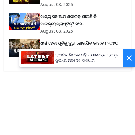
August 08, 2026
ଖାଦ୍ୟ ସହ ଆମ ଶରୀରକୁ ଯାଉଛି କି
ମାଇକ୍ରୋପ୍ଲାଷ୍ଟିକ୍? ସଂସ...
August 08, 2026
ଧନୀ ହେବା ପୂର୍ବରୁ ବୁଢ଼ା ହୋଇଯିବ ଭାରତ ! ୨୦୫୦
ସୁଦ୍ଧା ଦ...
×
କ୍ଵାର୍ଟର ଭିତରେ ମହିଳା ଆଟେଣ୍ଡାଣ୍ଟଙ୍କ
August 08, 2026
ଝୁଲନ୍ତା ମୃତଦେହ ଉଦ୍ଧାର