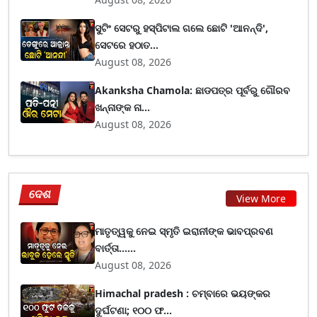
ସୁଟିଂ ସେଟରୁ ହସ୍ପିଟାଲ ଗଲେ ଛୋଟି 'ଆନନ୍ଦି',
ସେଟରେ ହଠାତ...
August 08, 2026
Akanksha Chamola: ଛାଡପତ୍ର ପୂର୍ବରୁ ଗୌରବ
ଖନ୍ନାଙ୍କ ନା...
August 08, 2026
ଦେଶ
View More
ମାତୃତ୍ୱକୁ ନେଇ ସ୍ମୃତି ଇରାନୀଙ୍କ ଭାବପ୍ରବଣ
ବାର୍ତ୍ତା......
August 08, 2026
Himachal pradesh : ଚମ୍ବାରେ ଭୟଙ୍କର
ଦୁର୍ଘଟଣା; ୧୦୦ ଫ...