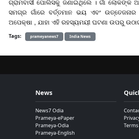
ଗ୍ରାମବାସୀ ପୋଲିସକୁ ଜଣାଇଥିଲେ । ଗାଁ ଲୋକଙ୍କ
ସମଗ୍ର ଗାଁରେ ବର୍ତ୍ତମାନ ଭୟ ଏବଂ ଉତ୍ତେଜନାର ବ
ଅପେକ୍ଷା , ଯାହା ଏହି ରହସ୍ୟମୟୀ ଘଟଣା ଉପରୁ ଉଠ
Tags:
prameyanews7
India News
News
Quic
News7 Odia
Conta
Prameya-ePaper
Privac
Prameya-Odia
Terms
Prameya-English