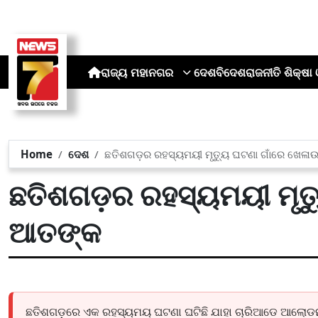
ରାଜ୍ୟ
ମହାନଗର
ଦେଶ
ବିଦେଶ
ରାଜନୀତି
ଶିକ୍ଷା 
Home
ଦେଶ
ଛତିଶଗଡ଼ର ରହସ୍ୟମୟୀ ମୃତ୍ୟୁ ଘଟଣା ଗାଁରେ ଖେଳା
ଛତିଶଗଡ଼ର ରହସ୍ୟମୟୀ ମୃତ୍
ଆତଙ୍କ
ଛତିଶଗଡ଼ରେ ଏକ ରହସ୍ୟମୟ ଘଟଣା ଘଟିଛି ଯାହା ଚାରିଆଡେ ଆଲୋଡନ ସୃ