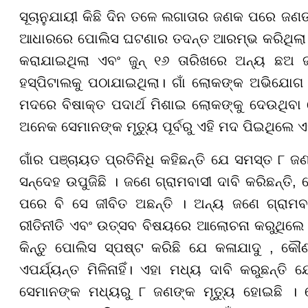
ସୂଚାନୁଯାୟୀ କିଛି ଦିନ ତଳେ ଲଗାତାର ଜଣକ ପରେ ଜଣଙ
ଆଧାରରେ ପୋଲିସ ଘଟଣାର ତଦନ୍ତ ଆରମ୍ଭ କରିଥିଲା। ଜୁ
କରାଯାଇଥିଲା ଏବଂ ଜୁନ୍ ୧୬ ତାରିଖରେ ଅନ୍ୟ ଛଅ ଜ
ହସ୍ପିଟାଲକୁ ପଠାଯାଇଥିଲା। ଗାଁ ଲୋକଙ୍କ ଅଭିଯୋଗ
ମଦରେ ବିଷାକ୍ତ ପଦାର୍ଥ ମିଶାଇ ଲୋକଙ୍କୁ ଦେଉଥିବା
ଅନେକ ସେମାନଙ୍କ ମୃତ୍ୟୁ ପୂର୍ବରୁ ଏହି ମଦ ପିଇଥିଲେ
ଗାଁର ପଞ୍ଚାୟତ ପ୍ରତିନିଧି କହିଛନ୍ତି ଯେ ସମସ୍ତ ୮ ଜ
ସନ୍ଦେହ ଉପୁଜିଛି । ଜଣେ ଗ୍ରାମବାସୀ ଦାବି କରିଛନ୍ତି,
ପରେ ବି ସେ ଜୀବିତ ଅଛନ୍ତି । ଅନ୍ୟ ଜଣେ ଗ୍ରାମବା
ରୀତିନୀତି ଏବଂ ଉତ୍ସବ ବିଷୟରେ ଆଲୋଚନା କରୁଥିଲେ । 
କିନ୍ତୁ ପୋଲିସ ସ୍ପଷ୍ଟ କରିଛି ଯେ କଳାଯାଦୁ , କୌ
ଏପର୍ଯ୍ୟନ୍ତ ମିଳିନାହିଁ। ଏହା ମଧ୍ୟ ଦାବି କରୁଛନ୍ତି
ସେମାନଙ୍କ ମଧ୍ୟରୁ ୮ ଜଣଙ୍କ ମୃତ୍ୟୁ ହୋଇଛି । ତ