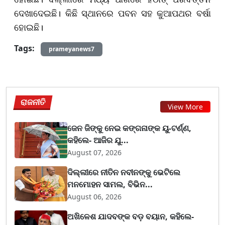
ଦେଖାଦେଇଛି। କିଛି ସ୍ଥାନରେ ପବନ ସହ କୁଆପଥର ବର୍ଷା
ହୋଇଛି।
Tags:
prameyanews7
ରାଜନୀତି
View More
ଜେନ ଜିଙ୍କୁ ନେଇ କଙ୍ଗନାଙ୍କ ୟୁ-ଟର୍ଣ୍ଣ,
କହିଲେ- ଆଜିର ଯୁ...
August 07, 2026
ଦିଲ୍ଲୀରେ ନୀତିନ ନବୀନଙ୍କୁ ଭେଟିଲେ
ମନମୋହନ ସାମଲ, ବିଭିନ...
August 06, 2026
ଅଖିଳେଶ ଯାଦବଙ୍କ ବଡ଼ ବୟାନ, କହିଲେ-