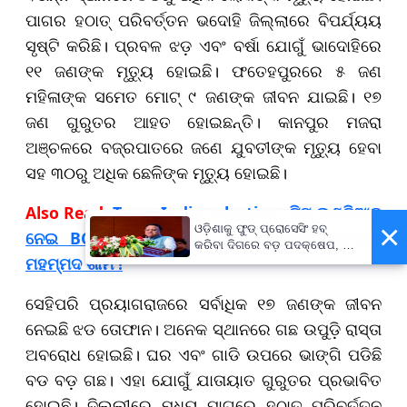
ପାଗର ହଠାତ୍ ପରିବର୍ତ୍ତନ ଭଦୋହି ଜିଲ୍ଲାରେ ବିପର୍ଯ୍ୟୟ
ସୃଷ୍ଟି କରିଛି। ପ୍ରବଳ ଝଡ଼ ଏବଂ ବର୍ଷା ଯୋଗୁଁ ଭାଦୋହିରେ
୧୧ ଜଣଙ୍କ ମୃତ୍ୟୁ ହୋଇଛି। ଫତେହପୁରରେ ୫ ଜଣ
ମହିଳାଙ୍କ ସମେତ ମୋଟ୍ ୯ ଜଣଙ୍କ ଜୀବନ ଯାଇଛି। ୧୭
ଜଣ ଗୁରୁତର ଆହତ ହୋଇଛନ୍ତି। କାନପୁର ମଜରା
ଅଞ୍ଚଳରେ ବଜ୍ରପାତରେ ଜଣେ ଯୁବତୀଙ୍କ ମୃତ୍ୟୁ ହେବା
ସହ ୩୦ରୁ ଅଧିକ ଛେଳିଙ୍କ ମୃତ୍ୟୁ ହୋଇଛି।
Also Read:-
Team India selection: ଟିମ୍‌ ଇଣ୍ଡିଆକୁ
×
ଓଡ଼ିଶାକୁ ଫୁଡ୍ ପ୍ରୋସେସିଂ ହବ୍
ନେଇ BCCIର ବଡ଼ ପ୍ଲାନ, ୩ ବର୍ଷ ପରେ ଫେରିବେ
କରିବା ଦିଗରେ ବଡ଼ ପଦକ୍ଷେପ, ୪୨
ମହମ୍ମଦ ଶାମି !
ହଜାରରୁ ଅଧିକ ନିଯୁକ୍ତି ସୁଯୋଗ
ସେହିପରି ପ୍ରୟାଗରାଜରେ ସର୍ବାଧିକ ୧୭ ଜଣଙ୍କ ଜୀବନ
ନେଇଛି ଝଡ ତୋଫାନ। ଅନେକ ସ୍ଥାନରେ ଗଛ ଉପୁଡ଼ି ରାସ୍ତା
ଅବରୋଧ ହୋଇଛି। ଘର ଏବଂ ଗାଡି ଉପରେ ଭାଙ୍ଗି ପଡିଛି
ବଡ ବଡ଼ ଗଛ। ଏହା ଯୋଗୁଁ ଯାତାୟାତ ଗୁରୁତର ପ୍ରଭାବିତ
ହୋଇଛି। ଦିଲ୍ଲୀରେ ମଧ୍ୟ ପାଗରେ ହଠାତ୍ ପରିବର୍ତ୍ତନ