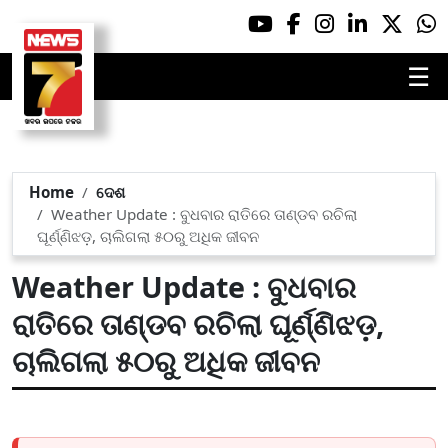
☰
Home
ଦେଶ
Weather Update : ବୁଧବାର ରାତିରେ ତାଣ୍ଡବ ରଚିଲା
ଘୂର୍ଣ୍ଣିଝଡ଼, ଚାଲିଗଲା ୫୦ରୁ ଅଧିକ ଜୀବନ
Weather Update : ବୁଧବାର
ରାତିରେ ତାଣ୍ଡବ ରଚିଲା ଘୂର୍ଣ୍ଣିଝଡ଼,
ଚାଲିଗଲା ୫୦ରୁ ଅଧିକ ଜୀବନ