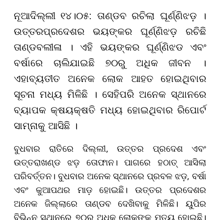
ନୂଆଦିଲ୍ଲୀ ୧୪।୦୫: ତାଣ୍ଡବ ରଚିଲା ଘୂର୍ଣ୍ଣିଝଡ଼ ।
ଉତ୍ତରପ୍ରଦେଶର ଭୟଙ୍କର ଘୂର୍ଣ୍ଣିଝଡ଼ ରଚିଛି
ତାଣ୍ଡବଲୀଳା । ଏହି ଭୟଙ୍କର ଘୂର୍ଣ୍ଣିଝଡ ଏବଂ
ବର୍ଷାରେ ଚାଲିଯାଇଛି ୭୦ରୁ ଅଧିକ ଜୀବନ ।
ଏହାବ୍ୟତୀତ ଅନେକ ଲୋକ ଆହତ ହୋଇଥିବାର
ସୂଚନା ମଧ୍ୟ ମିଳିଛି । ସେହିପରି ଅନେକ ସ୍ଥାନରେ
ବ୍ୟାପକ କ୍ଷୟକ୍ଷତି ମଧ୍ୟ ହୋଇଥିବାର ରିପୋର୍ଟ
ସାମ୍ନାକୁ ଆସିଛି ।
ବୁଧବାର ରାତିରେ ଦିଲ୍ଲୀ, ଉତ୍ତର ପ୍ରଦେଶ ଏବଂ
ଉତ୍ତରାଖଣ୍ଡ ଝଡ଼ ତୋଫାନ। ପାଗରେ ହଠାତ୍ ଆସିଲା
ପରିବର୍ତ୍ତନ। ବୁଧବାର ଅନେକ ସ୍ଥାନରେ ପ୍ରବଳ ଝଡ଼, ବର୍ଷା
ଏବଂ କୁଆପଥର ମାଡ଼ ହୋଇଛି। ଉତ୍ତର ପ୍ରଦେଶର
ଅନେକ ଜିଲ୍ଲାରେ ତାଣ୍ଡବ ଦେଖିବାକୁ ମିଳିଛି। ୟୁପିର
ବିଭିନ୍ନ ସ୍ଥାନରେ ୭୦ରୁ ଅଧିକ ଲୋକଙ୍କ ମୃତ୍ୟୁ ହୋଇଛି।