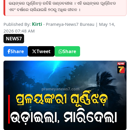
ଭୟଙ୍କର ଘୂର୍ଣ୍ଣିଝଡ଼ ରଚିଛି ତାଣ୍ଡବଲୀଳା । ଏହି ଭୟଙ୍କର ଘୂର୍ଣ୍ଣିଝଡ
ଏବଂ ବର୍ଷାରେ ଚାଲିଯାଇଛି ୭୦ରୁ ଅଧିକ ଜୀବନ ।
Kirti
Published By:
- Prameya-News7 Bureau | May 14,
2026 07:48 AM
NEWS7
Share
Tweet
Share