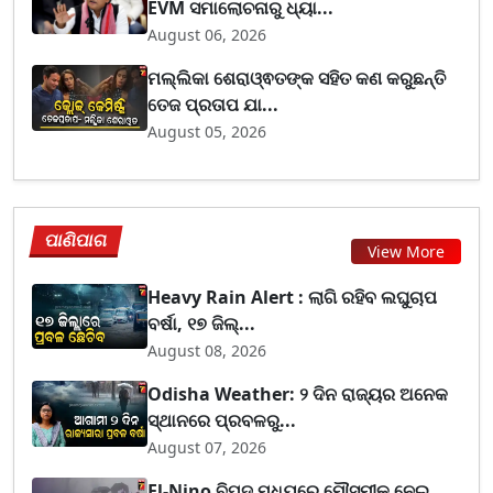
EVM ସମାଲୋଚନାରୁ ଧ୍ୟା...
August 06, 2026
ମଲ୍ଲିକା ଶେରାଓ୍ଵତଙ୍କ ସହିତ କଣ କରୁଛନ୍ତି
ତେଜ ପ୍ରତାପ ଯା...
August 05, 2026
ପାଣିପାଗ
View More
Heavy Rain Alert : ଲାଗି ରହିବ ଲଘୁଚାପ
ବର୍ଷା, ୧୭ ଜିଲ୍...
August 08, 2026
Odisha Weather: ୨ ଦିନ ରାଜ୍ୟର ଅନେକ
ସ୍ଥାନରେ ପ୍ରବଳରୁ...
August 07, 2026
El-Nino ବିପଦ ମଧ୍ୟରେ ମୌସୁମୀକୁ ନେଇ