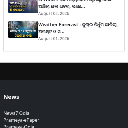
ଆସିଲା ଭଲ ଖବର, ପଜେ...
August 02, 2026
Weather Forecast : ଜୁଲାଇ ନିର୍ଧୁମ ଢାଳିଲା,
ଅଗଷ୍ଟ ଓ ସ...
August 01, 2026
News
News7 Odia
Prameya-ePaper
Prameya-Odia