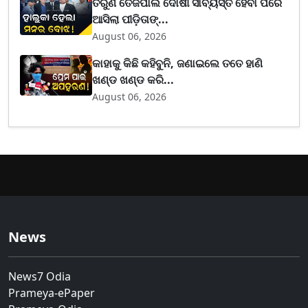
ତରୁଣ ତେଜପାଲ ଦୋଷୀ ସାବ୍ୟସ୍ତ ହେବା ପରେ
ଆସିଲା ପୀଡ଼ିତାଙ୍...
August 06, 2026
କାହାକୁ କିଛି କହିବୁନି, ଜଣାଇଲେ ତତେ ହାଣି
ଖଣ୍ଡ ଖଣ୍ଡ କରି...
August 06, 2026
News
News7 Odia
Prameya-ePaper