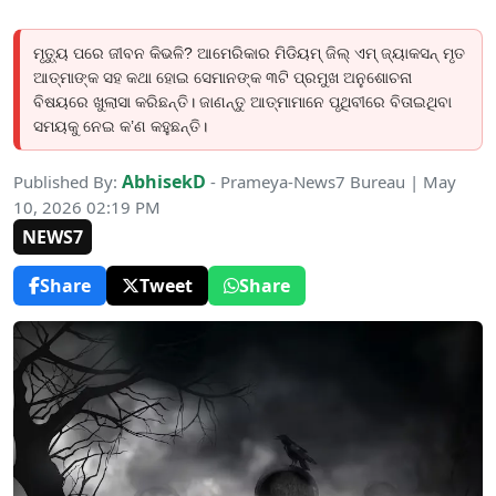
ମୃତ୍ୟୁ ପରେ ଜୀବନ କିଭଳି? ଆମେରିକାର ମିଡିୟମ୍ ଜିଲ୍ ଏମ୍ ଜ୍ୟାକସନ୍ ମୃତ
ଆତ୍ମାଙ୍କ ସହ କଥା ହୋଇ ସେମାନଙ୍କ ୩ଟି ପ୍ରମୁଖ ଅନୁଶୋଚନା
ବିଷୟରେ ଖୁଲାସା କରିଛନ୍ତି। ଜାଣନ୍ତୁ ଆତ୍ମାମାନେ ପୃଥିବୀରେ ବିତାଇଥିବା
ସମୟକୁ ନେଇ କ’ଣ କହୁଛନ୍ତି।
AbhisekD
Published By:
- Prameya-News7 Bureau | May
10, 2026 02:19 PM
NEWS7
Share
Tweet
Share