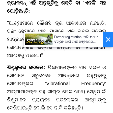
ଜ୍ୟାକସନ୍ ଏହି ଅନୁଭୂତିକୁ ଶକ୍ତି ବା 'ଏନର୍ଜି' ସହ
ଯୋଡ଼ିଛନ୍ତି:
"ଆତ୍ମାମାନେ କୌଣସି ଦୂର ଆକାଶରେ ନାହାନ୍ତି,
ବରଂ ସେମାନେ ଆମ ପାଖରେ ଏକ ଉଚ୍ଚ ସ୍ତରର
×
Farmer registration: ଖରିଫ ଧାନ
ମାତ୍ରାରେ (Higher Dimension) ଅଛନ୍ତି।
ସଂଗ୍ରହ ପାଇଁ ଚାଷୀ ପଞ୍ଜିକରଣ
ଆରମ୍ଭ, ଆସନ୍ତା ୩୧ ଯାଏଁ ଚାଲିବ
ସେମାନଙ୍କର ଶକ୍ତିର କମ୍ପନ ବା 'Vibration'
ପ୍ରକ୍ରିୟା
ଆମଠାରୁ ଅଲଗା।"
ଶିଶୁସୁଲଭ ସରଳତା:
ପିଲାମାନଙ୍କର ମନ ସରଳ ଓ
ସେମାନେ ସବୁବେଳେ ଆନନ୍ଦରେ ରହୁଥିବାରୁ
ସେମାନଙ୍କର 'Vibrational Frequency'
ଆତ୍ମାମାନଙ୍କ ସହ ଶୀଘ୍ର ମେଳ ଖାଏ। ସେଥିପାଇଁ
ଶିଶୁମାନେ ପ୍ରାୟତଃ ପରଲୋକର ଆତ୍ମାଙ୍କୁ
ଦେଖିପାରନ୍ତି ବୋଲି ସେ ଦାବି କରିଛନ୍ତି।