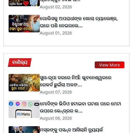
August 02, 2026
ପୋଲିସକୁ ଅପରାଧୀଙ୍କ ଖୋଲା ଚ୍ୟାଲେଞ୍ଜ,
ଘରେ ପଶି ନେଇଗଲେ...
August 01, 2026
ବାଣିଜ୍ୟ
View More
ସୁନା-ରୂପା ଦରରେ ନିଆଁ: ଭୁବନେଶ୍ୱରରେ
ରେକର୍ଡ ଛୁଇଁଲା ଅଳଙ...
August 07, 2026
ମୋଦିଙ୍କ ଭିଡିଓ ହଟାଇବା ଘଟଣା ପରେ ମେଟା
ଉପରେ କେନ୍ଦ୍ରର କ...
August 06, 2026
ମସ୍କଙ୍କୁ ପସନ୍ଦ ଆସିଲାନି ନ୍ୟୁୟର୍କ