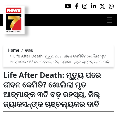
☰
Home
ଦେଶ
Life After Death: ମୃତ୍ୟୁ ପରେ ଜୀବନ କେମିତି? ଖୋଲିଲା ମୃତ
ଆତ୍ମାଙ୍କ ୩ଟି ବଡ଼ ରହସ୍ୟ, ଜିଲ୍ ଜ୍ୟାକସନ୍‌ଙ୍କ ଚାଞ୍ଚଲ୍ୟକର ଦାବି
Life After Death: ମୃତ୍ୟୁ ପରେ
ଜୀବନ କେମିତି? ଖୋଲିଲା ମୃତ
ଆତ୍ମାଙ୍କ ୩ଟି ବଡ଼ ରହସ୍ୟ, ଜିଲ୍
ଜ୍ୟାକସନ୍‌ଙ୍କ ଚାଞ୍ଚଲ୍ୟକର ଦାବି