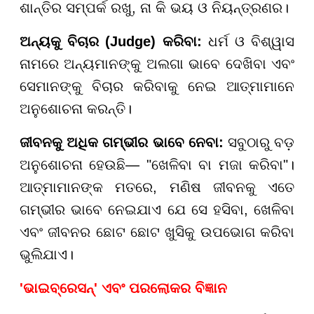
ଶାନ୍ତିର ସମ୍ପର୍କ ରଖୁ, ନା କି ଭୟ ଓ ନିୟନ୍ତ୍ରଣର।
ଅନ୍ୟକୁ ବିଚାର (Judge) କରିବା:
ଧର୍ମ ଓ ବିଶ୍ୱାସ
ନାମରେ ଅନ୍ୟମାନଙ୍କୁ ଅଲଗା ଭାବେ ଦେଖିବା ଏବଂ
ସେମାନଙ୍କୁ ବିଚାର କରିବାକୁ ନେଇ ଆତ୍ମାମାନେ
ଅନୁଶୋଚନା କରନ୍ତି।
ଜୀବନକୁ ଅଧିକ ଗମ୍ଭୀର ଭାବେ ନେବା:
ସବୁଠାରୁ ବଡ଼
ଅନୁଶୋଚନା ହେଉଛି— "ଖେଳିବା ବା ମଜା କରିବା"।
ଆତ୍ମାମାନଙ୍କ ମତରେ, ମଣିଷ ଜୀବନକୁ ଏତେ
ଗମ୍ଭୀର ଭାବେ ନେଇଯାଏ ଯେ ସେ ହସିବା, ଖେଳିବା
ଏବଂ ଜୀବନର ଛୋଟ ଛୋଟ ଖୁସିକୁ ଉପଭୋଗ କରିବା
ଭୁଲିଯାଏ।
'ଭାଇବ୍ରେସନ୍' ଏବଂ ପରଲୋକର ବିଜ୍ଞାନ