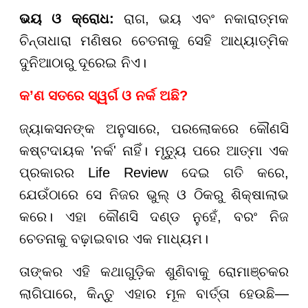
ଭୟ ଓ କ୍ରୋଧ:
ରାଗ, ଭୟ ଏବଂ ନକାରାତ୍ମକ
ଚିନ୍ତାଧାରା ମଣିଷର ଚେତନାକୁ ସେହି ଆଧ୍ୟାତ୍ମିକ
ଦୁନିଆଠାରୁ ଦୂରେଇ ନିଏ।
କ’ଣ ସତରେ ସ୍ୱର୍ଗ ଓ ନର୍କ ଅଛି?
ଜ୍ୟାକସନଙ୍କ ଅନୁସାରେ, ପରଲୋକରେ କୌଣସି
କଷ୍ଟଦାୟକ 'ନର୍କ' ନାହିଁ। ମୃତ୍ୟୁ ପରେ ଆତ୍ମା ଏକ
ପ୍ରକାରର Life Review ଦେଇ ଗତି କରେ,
ଯେଉଁଠାରେ ସେ ନିଜର ଭୁଲ୍ ଓ ଠିକରୁ ଶିକ୍ଷାଲାଭ
କରେ। ଏହା କୌଣସି ଦଣ୍ଡ ନୁହେଁ, ବରଂ ନିଜ
ଚେତନାକୁ ବଢ଼ାଇବାର ଏକ ମାଧ୍ୟମ।
ତାଙ୍କର ଏହି କଥାଗୁଡ଼ିକ ଶୁଣିବାକୁ ରୋମାଞ୍ଚକର
ଲାଗିପାରେ, କିନ୍ତୁ ଏହାର ମୂଳ ବାର୍ତ୍ତା ହେଉଛି—