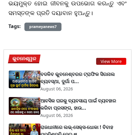
ଭୟମୁକ୍ତ ହୋଇ ଜୀବନକୁ ଉପଭୋଗ କରନ୍ତୁ ଏବଂ
ସମସ୍ତଙ୍କ ପ୍ରତି ଦୟାବାନ ହୁଅନ୍ତୁ।
Tags:
prameyanews7
ଭୁବନେଶ୍ୱର
View More
ବଦଳିବ ଭୁବନେଶ୍ବରର ଟ୍ରାଫିକ ସିଗନାଲ
ବ୍ୟବସ୍ଥା, ଦୁର୍ଗା ପ...
August 06, 2026
ଆବସିକ ଘରକୁ ବ୍ୟବସାୟ ପାଇଁ ବ୍ୟବହାର
କରିବା ପ୍ରସଙ୍ଗ, ହାଉ...
August 06, 2026
ରାଜଧାନୀରେ ଲଭ୍-ସେକ୍ସ-ଧୋକା ! ବିବାହ
ପ୍ରତିଶ୍ରୁତି ଦେଇ ଷ...