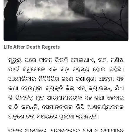
Life After Death Regrets
ମୃତ୍ୟୁ ପରେ ଜୀବନ କିଭଳି ହୋଇଥାଏ, ତାହା ମଣିଷ
ପାଇଁ ସବୁବେଳେ ଏକ ବଡ଼ ରହସ୍ୟ ହୋଇ ରହିଛି।
ଆମେରିକାର ମିସିସିପିର ଜଣେ ଜଣାଶୁଣା ଆତ୍ମା ସହ
କଥା ହେଉଥିବା ବ୍ୟକ୍ତି ଜିଲ୍ ଏମ୍ ଜ୍ୟାକସନ୍, ଯିଏ
କି ପିଲାଦିନୁ ମୃତ ଆତ୍ମାମାନଙ୍କ ସହ କଥା ହେବାର
ଦାବି କରନ୍ତି, ସେମାନଙ୍କର କିଛି ଆଶ୍ଚର୍ଯ୍ୟଜନକ
ଅନୁଶୋଚନା ବିଷୟରେ ଖୁଲାସା କରିଛନ୍ତି।
ତାଙ୍କ ଅନୁସାରେ, ପରଲୋକରେ ଥିବା ଆତ୍ମାମାନେ