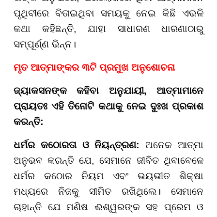
ପୃଥିବୀରେ ବିତାଇଥିବା ସମୟକୁ ନେଇ କିଛି ଏଭଳି
କଥା କହିଛନ୍ତି, ଯାହା ସାଧାରଣ ଧାରଣାଠାରୁ
ସମ୍ପୂର୍ଣ୍ଣ ଭିନ୍ନ।
ମୃତ ଆତ୍ମାଙ୍କର ୩ଟି ପ୍ରମୁଖ ଅନୁଶୋଚନା
ଜ୍ୟାକସନଙ୍କ କହିବା ଅନୁଯାୟୀ, ଆତ୍ମାମାନେ
ପ୍ରାୟତଃ ଏହି ତିନୋଟି କଥାକୁ ନେଇ ଦୁଃଖ ପ୍ରକାଶ
କରନ୍ତି:
ଧର୍ମର କଠୋରତା ଓ ନିୟନ୍ତ୍ରଣ:
ଅନେକ ଆତ୍ମା
ଅନୁଭବ କରନ୍ତି ଯେ, ସେମାନେ ଜୀବିତ ଥିବାବେଳେ
ଧର୍ମର କଠୋର ନିୟମ ଏବଂ ଭୟଭୀତ ଶିକ୍ଷା
ମଧ୍ୟରେ ନିଜକୁ ସୀମିତ ରଖିଥିଲେ। ସେମାନେ
ଚାହାନ୍ତି ଯେ ମଣିଷ ଈଶ୍ୱରଙ୍କ ସହ ପ୍ରେମ ଓ