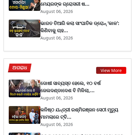
ମେୟରଙ୍କ ଗ୍ରୋସରୀ ଷ...
August 06, 2026
ଭାରତ ତିଆରି କଲା ସାଂଘାତିକ ଡ୍ରୋନ୍ ‘କାଳ’:
କିଣିବାକୁ ଚାହ...
August 06, 2026
ଅପରାଧ
View More
ଦୋଷୀ ସାବ୍ୟସ୍ତ ହେଲେ, ୧୦ ବର୍ଷ
ଜେଲଦଣ୍ଡାଦେଶ ବି ମିଳିଲା,...
August 06, 2026
କନିଷ୍ଠ ଯନ୍ତ୍ରୀ ରଶ୍ମିରଞ୍ଜନ ସେଠୀ ମୃତ୍ୟୁ
ମାମଲାରେ ଟ୍ବି...
August 06, 2026