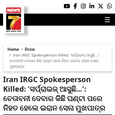
☰
Home
ବିଦେଶ
Iran IRGC Spokesperson Killed: 'ସର୍ପ୍ରାଇଜ୍ ଆସୁଛି...':
ଚେତାବନୀ ଦେବାର କିଛି ଘଣ୍ଟା ପରେ ନିହତ ହେଲେ ଇରାନ ସେନା
ମୁଖପାତ୍ର
Iran IRGC Spokesperson
Killed: 'ସର୍ପ୍ରାଇଜ୍ ଆସୁଛି...':
ଚେତାବନୀ ଦେବାର କିଛି ଘଣ୍ଟା ପରେ
ନିହତ ହେଲେ ଇରାନ ସେନା ମୁଖପାତ୍ର