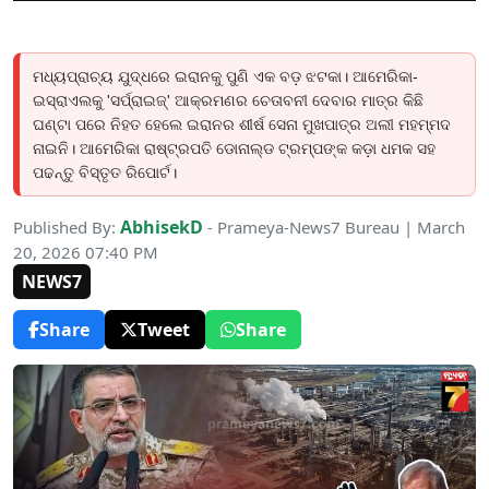
ମଧ୍ୟପ୍ରାଚ୍ୟ ଯୁଦ୍ଧରେ ଇରାନକୁ ପୁଣି ଏକ ବଡ଼ ଝଟକା। ଆମେରିକା-
ଇସ୍ରାଏଲକୁ 'ସର୍ପ୍ରାଇଜ୍' ଆକ୍ରମଣର ଚେତାବନୀ ଦେବାର ମାତ୍ର କିଛି
ଘଣ୍ଟା ପରେ ନିହତ ହେଲେ ଇରାନର ଶୀର୍ଷ ସେନା ମୁଖପାତ୍ର ଅଲୀ ମହମ୍ମଦ
ନାଇନି। ଆମେରିକା ରାଷ୍ଟ୍ରପତି ଡୋନାଲ୍ଡ ଟ୍ରମ୍ପଙ୍କ କଡ଼ା ଧମକ ସହ
ପଢନ୍ତୁ ବିସ୍ତୃତ ରିପୋର୍ଟ।
AbhisekD
Published By:
- Prameya-News7 Bureau | March
20, 2026 07:40 PM
NEWS7
Share
Tweet
Share