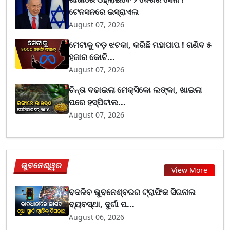
ଟେନସନରେ ଇସ୍ରାଏଲ
August 07, 2026
ମେଟାକୁ ବଡ଼ ଝଟକା, କରିଛି ମହାପାପ ! ଗଣିବ ୫
ହଜାର କୋଟି...
August 07, 2026
ଚିନ୍ତା ବଢାଇଲା ମେକ୍ସିକୋ ଲଙ୍କା, ଖାଇଲା
ପରେ ହସ୍ପିଟାଲ...
August 07, 2026
ଭୁବନେଶ୍ୱର
View More
ବଦଳିବ ଭୁବନେଶ୍ବରର ଟ୍ରାଫିକ ସିଗନାଲ
ବ୍ୟବସ୍ଥା, ଦୁର୍ଗା ପ...
August 06, 2026