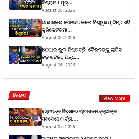
ବିଶ୍ରାମ ! ପୂର୍...
August 06, 2026
ଗାଭାସ୍କର ଘୋଷଣା କଲେ ବିଶ୍ୱକପ୍ ଟିମ୍ : ଏହି
କ୍ରିକେଟରମା...
August 06, 2026
BCCIର ଭୁଲ ନିଷ୍ପତ୍ତି, ବୈଭବଙ୍କୁ ଲାଗିବ
ବଡ଼ ଝଟକା, ଅନ୍ଧ...
August 06, 2026
ବିଦେଶ
View More
ହସ୍ତତନ୍ତ ଦିବସରେ ପ୍ରଧାନମନ୍ତ୍ରୀଙ୍କ
ସ୍ବଦେଶୀ ବାର୍ତ୍ତା,...
August 07, 2026
ଗାଜାରେ ଓହ୍ଲାଇବେ ୨ ଦେଶର ସେନା !