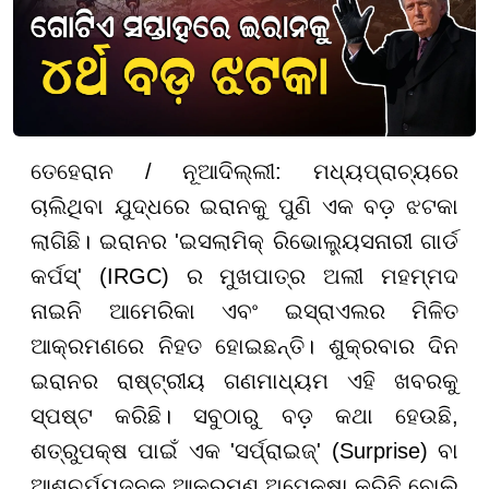
ତେହେରାନ / ନୂଆଦିଲ୍ଲୀ: ମଧ୍ୟପ୍ରାଚ୍ୟରେ
ଚାଲିଥିବା ଯୁଦ୍ଧରେ ଇରାନକୁ ପୁଣି ଏକ ବଡ଼ ଝଟକା
ଲାଗିଛି। ଇରାନର 'ଇସଲାମିକ୍ ରିଭୋଲ୍ୟୁସନାରୀ ଗାର୍ଡ
କର୍ପସ୍' (IRGC) ର ମୁଖପାତ୍ର ଅଲୀ ମହମ୍ମଦ
ନାଇନି ଆମେରିକା ଏବଂ ଇସ୍ରାଏଲର ମିଳିତ
ଆକ୍ରମଣରେ ନିହତ ହୋଇଛନ୍ତି। ଶୁକ୍ରବାର ଦିନ
ଇରାନର ରାଷ୍ଟ୍ରୀୟ ଗଣମାଧ୍ୟମ ଏହି ଖବରକୁ
ସ୍ପଷ୍ଟ କରିଛି। ସବୁଠାରୁ ବଡ଼ କଥା ହେଉଛି,
ଶତ୍ରୁପକ୍ଷ ପାଇଁ ଏକ 'ସର୍ପ୍ରାଇଜ୍' (Surprise) ବା
ଆଶ୍ଚର୍ଯ୍ୟଜନକ ଆକ୍ରମଣ ଅପେକ୍ଷା କରିଛି ବୋଲି