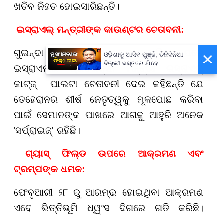
ଖତିବ ନିହତ ହୋଇସାରିଛନ୍ତି।
ଇସ୍ରାଏଲ୍ ମନ୍ତ୍ରୀଙ୍କ କାଉଣ୍ଟର ଚେତାବନୀ:
ଗୁଇନ୍ଦା ମନ୍ତ୍ରୀଙ୍କୁ ହତ୍ୟା କରିବା ପରେ
×
ଓଡ଼ିଶାକୁ ଆସିବ ପୁଞ୍ଜି, ତିନିଦିନିଆ
ଦିଲ୍ଲୀ ଗସ୍ତରେ ଯିବେ
ଇସ୍ରାଏଲର ପ୍ରତିରକ୍ଷା ମନ୍ତ୍ରୀ ଇସ୍ରାଏଲ୍
ମୁଖ୍ୟମନ୍ତ୍ରୀ ମୋହନ ମାଝୀ
କାଟ୍ଜ୍ ପାଲଟା ଚେତାବନୀ ଦେଇ କହିଛନ୍ତି ଯେ
ତେହେରାନର ଶୀର୍ଷ ନେତୃତ୍ୱକୁ ମୂଳପୋଛ କରିବା
ପାଇଁ ସେମାନଙ୍କ ପାଖରେ ଆଗକୁ ଆହୁରି ଅନେକ
'ସର୍ପ୍ରାଇଜ୍' ରହିଛି।
ଗ୍ୟାସ୍ ଫିଲ୍ଡ ଉପରେ ଆକ୍ରମଣ ଏବଂ
ଟ୍ରମ୍ପଙ୍କ ଧମକ:
ଫେବୃଆରୀ ୨୮ ରୁ ଆରମ୍ଭ ହୋଇଥିବା ଆକ୍ରମଣ
ଏବେ ଭିତ୍ତିଭୂମି ଧ୍ୱଂସ ଦିଗରେ ଗତି କରିଛି।