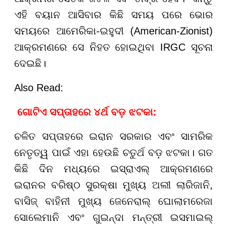
ଏହି ବୟାନ ଆସିବାର କିଛି ସମୟ ପରେ ଭୋର
ସମୟରେ ଆମେରିକା-ଇହୁଦୀ (American-Zionist)
ଆକ୍ରମଣରେ ସେ ନିହତ ହୋଇଥିବା IRGC ସୂଚନା
ଦେଇଛି।
Also Read:
ଗୋଟିଏ ସପ୍ତାହରେ ୪ର୍ଥ ବଡ଼ ଝଟକା:
ଚଳିତ ସପ୍ତାହରେ ଇରାନ ସରକାର ଏବଂ ସାମରିକ
ନେତୃତ୍ୱ ପାଇଁ ଏହା ହେଉଛି ଚତୁର୍ଥ ବଡ଼ ଝଟକା। ଗତ
କିଛି ଦିନ ମଧ୍ୟରେ ଇସ୍ରାଏଲ୍ ଆକ୍ରମଣରେ
ଇରାନର ବରିଷ୍ଠ ସୁରକ୍ଷା ମୁଖ୍ୟ ଅଲୀ ଲାରିଜାନି,
ବାସିଜ୍ ବାହିନୀ ମୁଖ୍ୟ ଜେନେରାଲ୍ ଘୋଲାମରେଜା
ସୋଲେମାନି ଏବଂ ଗୁଇନ୍ଦା ମନ୍ତ୍ରୀ ଇସମାଇଲ୍