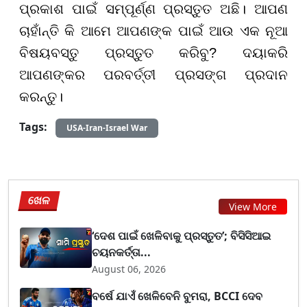
ପ୍ରକାଶ ପାଇଁ ସମ୍ପୂର୍ଣ୍ଣ ପ୍ରସ୍ତୁତ ଅଛି। ଆପଣ
ଚାହାଁନ୍ତି କି ଆମେ ଆପଣଙ୍କ ପାଇଁ ଆଉ ଏକ ନୂଆ
ବିଷୟବସ୍ତୁ ପ୍ରସ୍ତୁତ କରିବୁ? ଦୟାକରି
ଆପଣଙ୍କର ପରବର୍ତ୍ତୀ ପ୍ରସଙ୍ଗ ପ୍ରଦାନ
କରନ୍ତୁ।
Tags:
USA-Iran-Israel War
ଖେଳ
View More
‘ଦେଶ ପାଇଁ ଖେଳିବାକୁ ପ୍ରସ୍ତୁତ’; ବିସିସିଆଇ
ଚୟନକର୍ତ୍ତା...
August 06, 2026
ବର୍ଷେ ଯାଏଁ ଖେଳିବେନି ବୁମରା, BCCI ଦେବ