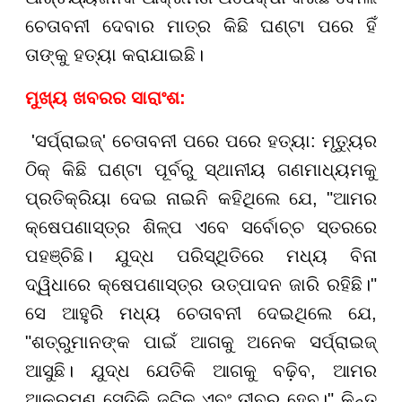
ଚେତାବନୀ ଦେବାର ମାତ୍ର କିଛି ଘଣ୍ଟା ପରେ ହିଁ
ତାଙ୍କୁ ହତ୍ୟା କରାଯାଇଛି।
ମୁଖ୍ୟ ଖବରର ସାରାଂଶ:
'ସର୍ପ୍ରାଇଜ୍' ଚେତାବନୀ ପରେ ପରେ ହତ୍ୟା: ମୃତ୍ୟୁର
ଠିକ୍ କିଛି ଘଣ୍ଟା ପୂର୍ବରୁ ସ୍ଥାନୀୟ ଗଣମାଧ୍ୟମକୁ
ପ୍ରତିକ୍ରିୟା ଦେଇ ନାଇନି କହିଥିଲେ ଯେ, "ଆମର
କ୍ଷେପଣାସ୍ତ୍ର ଶିଳ୍ପ ଏବେ ସର୍ବୋଚ୍ଚ ସ୍ତରରେ
ପହଞ୍ଚିଛି। ଯୁଦ୍ଧ ପରିସ୍ଥିତିରେ ମଧ୍ୟ ବିନା
ଦ୍ୱିଧାରେ କ୍ଷେପଣାସ୍ତ୍ର ଉତ୍ପାଦନ ଜାରି ରହିଛି।"
ସେ ଆହୁରି ମଧ୍ୟ ଚେତାବନୀ ଦେଇଥିଲେ ଯେ,
"ଶତ୍ରୁମାନଙ୍କ ପାଇଁ ଆଗକୁ ଅନେକ ସର୍ପ୍ରାଇଜ୍
ଆସୁଛି। ଯୁଦ୍ଧ ଯେତିକି ଆଗକୁ ବଢ଼ିବ, ଆମର
ଆକ୍ରମଣ ସେତିକି ଜଟିଳ ଏବଂ ତୀବ୍ର ହେବ।" କିନ୍ତୁ