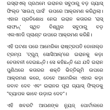
ଇସ୍ରାଏଲ୍ ପ୍ରଥମେ ଇରାନର ସବୁଠାରୁ ବଡ଼ ଗ୍ୟାସ୍
ଫିଲ୍ଡ 'ସାଉଥ୍ ପାର୍ସ' ଉପରେ ଆକ୍ରମଣ କରିଥିଲା।
ଏହାର ପ୍ରତିଶୋଧ ନେଇ ଇରାନ କତାରର 'ରାସ୍
ଲାଫାନ୍' ସ୍ଥିତ ବିଶ୍ୱର ସବୁଠାରୁ ବଡ଼
ଏଲଏନଜି ପ୍ଲାଣ୍ଟ ଉପରେ ଆକ୍ରମଣ କରିଛି।
ଏହି ଘଟଣା ପରେ ଆମେରିକା ରାଷ୍ଟ୍ରପତି ଡୋନାଲ୍ଡ
ଟ୍ରମ୍ପ 'ଟ୍ରୁଥ୍ ସୋସିଆଲ୍'ରେ ଇରାନକୁ କଡ଼ା
ଚେତାବନୀ ଦେଇଛନ୍ତି। ସେ କହିଛନ୍ତି ଯେ ଯଦି ଇରାନ
ପୁଣିଥରେ କତାରର ଶକ୍ତି ଭିତ୍ତିଭୂମି ଉପରେ
ଆକ୍ରମଣ କରେ, ତେବେ ଆମେରିକା ଏହାର କଡ଼ା
ଜବାବ ଦେବ ଏବଂ ଇରାନର ପୂରା ଗ୍ୟାସ୍ ଫିଲ୍ଡକୁ
"ବ୍ୟାପକ ଭାବେ ଉଡ଼ାଇ ଦେବ"।
ଏହି ଖବରଟି ଆପଣଙ୍କ ନ୍ୟୁଜ୍ ପୋର୍ଟାଲରେ