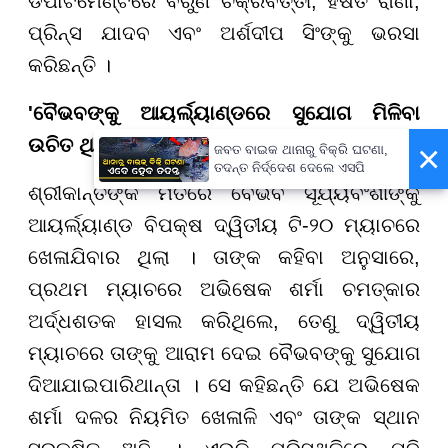
ଡିପାର୍ଟମେଣ୍ଟରେ ବରୁଣ ଚକ୍ରବର୍ତ୍ତୀ, ହର୍ଷିତ ରାଣା,
ପ୍ରିନ୍ସ ଯାଦବ ଏବଂ ଅର୍ଶଦୀପ ସିଂଙ୍କୁ ଭରସା
କରିଛନ୍ତି ।
'ବୈଭବଙ୍କୁ ଆୟର୍ଲ୍ୟାଣ୍ଡରେ ସୁଯୋଗ ମିଳିବା
ଉଚିତ ଥିଲା'
×
ଜବତ ବାଇକ ଥାନାରୁ ବିକ୍ରି ଘଟଣା,
ତଦନ୍ତ ନିର୍ଦ୍ଦେଶ ଦେଲେ ଏସପି
ଶ୍ରୀକାନ୍ତଙ୍କ ମତରେ ବୈଭବ ସୂର୍ଯ୍ୟବଂଶୀଙ୍କୁ
ଆୟର୍ଲ୍ୟାଣ୍ଡ ବିପକ୍ଷ ଦ୍ୱିତୀୟ ଟି-୨୦ ମ୍ୟାଚରେ
ଖେଳାଯିବାର ଥିଲା । ତାଙ୍କ କହିବା ଅନୁସାରେ,
ପ୍ରଥମ ମ୍ୟାଚରେ ଅଭିଷେକ ଶର୍ମା ଚମତ୍କାର
ଅର୍ଦ୍ଧଶତକ ହାସଲ କରିଥିଲେ, ତେଣୁ ଦ୍ୱିତୀୟ
ମ୍ୟାଚରେ ତାଙ୍କୁ ଆରାମ ଦେଇ ବୈଭବଙ୍କୁ ସୁଯୋଗ
ଦିଆଯାଇପାରିଥାନ୍ତା । ସେ କହିଛନ୍ତି ଯେ ଅଭିଷେକ
ଶର୍ମା ଦଳର ନିୟମିତ ଖେଳାଳି ଏବଂ ତାଙ୍କ ସ୍ଥାନ