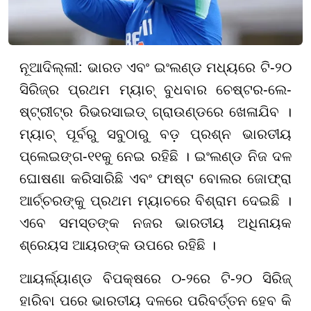
ନୂଆଦିଲ୍ଲୀ: ଭାରତ ଏବଂ ଇଂଲଣ୍ଡ ମଧ୍ୟରେ ଟି-୨୦
ସିରିଜ୍ର ପ୍ରଥମ ମ୍ୟାଚ୍ ବୁଧବାର ଚେଷ୍ଟର-ଲେ-
ଷ୍ଟ୍ରୀଟ୍ର ରିଭରସାଇଡ୍ ଗ୍ରାଉଣ୍ଡରେ ଖେଳାଯିବ ।
ମ୍ୟାଚ୍ ପୂର୍ବରୁ ସବୁଠାରୁ ବଡ଼ ପ୍ରଶ୍ନ ଭାରତୀୟ
ପ୍ଲେଇଙ୍ଗ-୧୧କୁ ନେଇ ରହିଛି । ଇଂଲଣ୍ଡ ନିଜ ଦଳ
ଘୋଷଣା କରିସାରିଛି ଏବଂ ଫାଷ୍ଟ ବୋଲର ଜୋଫ୍ରା
ଆର୍ଚ୍ଚରଙ୍କୁ ପ୍ରଥମ ମ୍ୟାଚରେ ବିଶ୍ରାମ ଦେଇଛି ।
ଏବେ ସମସ୍ତଙ୍କ ନଜର ଭାରତୀୟ ଅଧିନାୟକ
ଶ୍ରେୟସ ଆୟରଙ୍କ ଉପରେ ରହିଛି ।
ଆୟର୍ଲ୍ୟାଣ୍ଡ ବିପକ୍ଷରେ ୦-୨ରେ ଟି-୨୦ ସିରିଜ୍
ହାରିବା ପରେ ଭାରତୀୟ ଦଳରେ ପରିବର୍ତ୍ତନ ହେବ କି