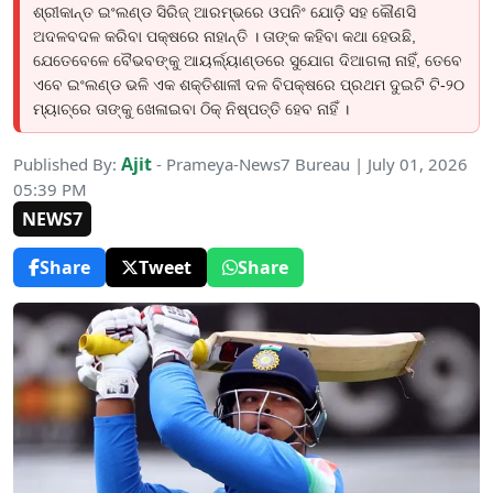
ଶ୍ରୀକାନ୍ତ ଇଂଲଣ୍ଡ ସିରିଜ୍ ଆରମ୍ଭରେ ଓପନିଂ ଯୋଡ଼ି ସହ କୌଣସି
ଅଦଳବଦଳ କରିବା ପକ୍ଷରେ ନାହାନ୍ତି । ତାଙ୍କ କହିବା କଥା ହେଉଛି,
ଯେତେବେଳେ ବୈଭବଙ୍କୁ ଆୟର୍ଲ୍ୟାଣ୍ଡରେ ସୁଯୋଗ ଦିଆଗଲା ନାହିଁ, ତେବେ
ଏବେ ଇଂଲଣ୍ଡ ଭଳି ଏକ ଶକ୍ତିଶାଳୀ ଦଳ ବିପକ୍ଷରେ ପ୍ରଥମ ଦୁଇଟି ଟି-୨୦
ମ୍ୟାଚ୍‌ରେ ତାଙ୍କୁ ଖେଳାଇବା ଠିକ୍ ନିଷ୍ପତ୍ତି ହେବ ନାହିଁ ।
Ajit
Published By:
- Prameya-News7 Bureau | July 01, 2026
05:39 PM
NEWS7
Share
Tweet
Share