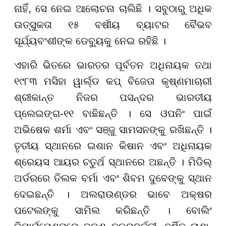
ନାହିଁ, ସେ ନେଇ ଆଲୋଚନା ଚାଲିଛି । ସବୁଠାରୁ ଅଧିକ
ଉତ୍ସୁକତା ୧୫ ବର୍ଷୀୟ ବ୍ୟାଟର ବୈଭବ
ସୂର୍ଯ୍ୟବଂଶୀଙ୍କ ଡେବ୍ୟୁକୁ ନେଇ ରହିଛି ।
ଏହାରି ଭିତରେ ଭାରତର ପୂର୍ବତନ ଅଧିନାୟକ ତଥା
୧୯୮୩ ମସିହା ୱାର୍ଲ୍ଡ କପ୍ ବିଜେତା କୃଷ୍ଣମାଚାରୀ
ଶ୍ରୀକାନ୍ତ ନିଜର ପସନ୍ଦର ଭାରତୀୟ
ପ୍ଲେଇଙ୍ଗ-୧୧ ବାଛିଛନ୍ତି । ସେ ଓପନିଂ ପାଇଁ
ଅଭିଷେକ ଶର୍ମା ଏବଂ ସଞ୍ଜୁ ସାମସନଙ୍କୁ ରଖିଛନ୍ତି ।
ତୃତୀୟ ସ୍ଥାନରେ ଇଶାନ କିଷାନ ଏବଂ ଅଧିନାୟକ
ଶ୍ରେୟସ ଆୟର ଚତୁର୍ଥ ସ୍ଥାନରେ ଅଛନ୍ତି । ମିଡିଲ୍
ଅର୍ଡରରେ ତିଲକ ବର୍ମା ଏବଂ ଶିବମ ଦୁବେଙ୍କୁ ସ୍ଥାନ
ଦେଇଛନ୍ତି । ଅଲରାଉଣ୍ଡର ଭାବେ ଅକ୍ଷର
ପଟେଲଙ୍କୁ ସାମିଲ କରିଛନ୍ତି । ବୋଲିଂ