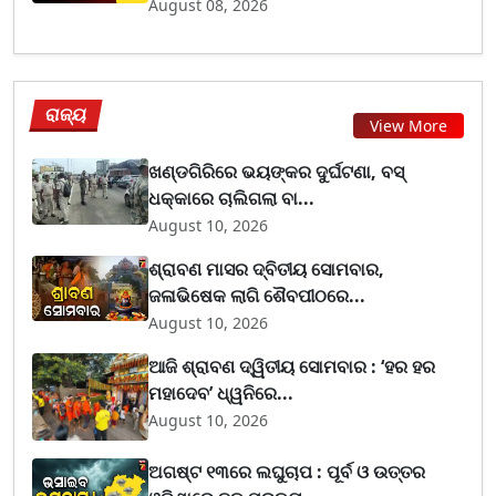
August 08, 2026
ରାଜ୍ୟ
View More
ଖଣ୍ଡଗିରିରେ ଭୟଙ୍କର ଦୁର୍ଘଟଣା, ବସ୍
ଧକ୍କାରେ ଚାଲିଗଲା ବା...
August 10, 2026
ଶ୍ରାବଣ ମାସର ଦ୍ବିତୀୟ ସୋମବାର,
ଜଳାଭିଷେକ ଲାଗି ଶୈବପୀଠରେ...
August 10, 2026
ଆଜି ଶ୍ରାବଣ ଦ୍ୱିତୀୟ ସୋମବାର : ‘ହର ହର
ମହାଦେବ’ ଧ୍ୱନିରେ...
August 10, 2026
ଅଗଷ୍ଟ ୧୩ରେ ଲଘୁଚାପ : ପୂର୍ବ ଓ ଉତ୍ତର