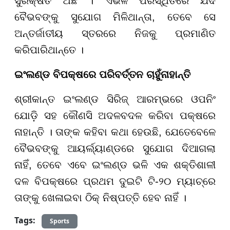
ସୁରକ୍ଷିତ ଅଛି । ଏଭଳି ପରିସ୍ଥିତିରେ ଯଦି
ବୈଭବଙ୍କୁ ସୁଯୋଗ ମିଳିଥାନ୍ତା, ତେବେ ସେ
ଅନ୍ତର୍ଜାତୀୟ ସ୍ତରରେ ନିଜକୁ ପ୍ରମାଣିତ
କରିପାରିଥାନ୍ତେ ।
ଇଂଲଣ୍ଡ ବିପକ୍ଷରେ ପରିବର୍ତ୍ତନ ଚାହୁଁନାହାନ୍ତି
ଶ୍ରୀକାନ୍ତ ଇଂଲଣ୍ଡ ସିରିଜ୍ ଆରମ୍ଭରେ ଓପନିଂ
ଯୋଡ଼ି ସହ କୌଣସି ଅଦଳବଦଳ କରିବା ପକ୍ଷରେ
ନାହାନ୍ତି । ତାଙ୍କ କହିବା କଥା ହେଉଛି, ଯେତେବେଳେ
ବୈଭବଙ୍କୁ ଆୟର୍ଲ୍ୟାଣ୍ଡରେ ସୁଯୋଗ ଦିଆଗଲା
ନାହିଁ, ତେବେ ଏବେ ଇଂଲଣ୍ଡ ଭଳି ଏକ ଶକ୍ତିଶାଳୀ
ଦଳ ବିପକ୍ଷରେ ପ୍ରଥମ ଦୁଇଟି ଟି-୨୦ ମ୍ୟାଚ୍ରେ
ତାଙ୍କୁ ଖେଳାଇବା ଠିକ୍ ନିଷ୍ପତ୍ତି ହେବ ନାହିଁ ।
Tags:
Sports