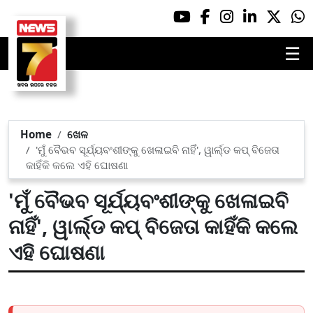
☰
Home
ଖେଳ
'ମୁଁ ବୈଭବ ସୂର୍ଯ୍ୟବଂଶୀଙ୍କୁ ଖେଳାଇବି ନାହିଁ', ୱାର୍ଲ୍ଡ କପ୍ ବିଜେତା
କାହିଁକି କଲେ ଏହି ଘୋଷଣା
'ମୁଁ ବୈଭବ ସୂର୍ଯ୍ୟବଂଶୀଙ୍କୁ ଖେଳାଇବି
ନାହିଁ', ୱାର୍ଲ୍ଡ କପ୍ ବିଜେତା କାହିଁକି କଲେ
ଏହି ଘୋଷଣା