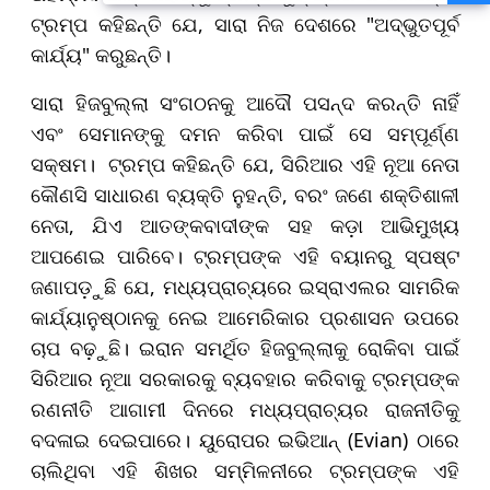
ମୁଖ୍ୟମନ୍ତ୍ରୀ ମୋହନ ମାଝୀ
ଟ୍ରମ୍ପ କହିଛନ୍ତି ଯେ, ସାରା ନିଜ ଦେଶରେ "ଅଦ୍ଭୁତପୂର୍ବ
କାର୍ଯ୍ୟ" କରୁଛନ୍ତି।
ସାରା ହିଜବୁଲ୍ଲା ସଂଗଠନକୁ ଆଦୌ ପସନ୍ଦ କରନ୍ତି ନାହିଁ
ଏବଂ ସେମାନଙ୍କୁ ଦମନ କରିବା ପାଇଁ ସେ ସମ୍ପୂର୍ଣ୍ଣ
ସକ୍ଷମ। ଟ୍ରମ୍ପ କହିଛନ୍ତି ଯେ, ସିରିଆର ଏହି ନୂଆ ନେତା
କୌଣସି ସାଧାରଣ ବ୍ୟକ୍ତି ନୁହନ୍ତି, ବରଂ ଜଣେ ଶକ୍ତିଶାଳୀ
ନେତା, ଯିଏ ଆତଙ୍କବାଦୀଙ୍କ ସହ କଡ଼ା ଆଭିମୁଖ୍ୟ
ଆପଣେଇ ପାରିବେ। ଟ୍ରମ୍ପଙ୍କ ଏହି ବୟାନରୁ ସ୍ପଷ୍ଟ
ଜଣାପଡ଼ୁଛି ଯେ, ମଧ୍ୟପ୍ରାଚ୍ୟରେ ଇସ୍ରାଏଲର ସାମରିକ
କାର୍ଯ୍ୟାନୁଷ୍ଠାନକୁ ନେଇ ଆମେରିକାର ପ୍ରଶାସନ ଉପରେ
ଚାପ ବଢ଼ୁଛି। ଇରାନ ସମର୍ଥିତ ହିଜବୁଲ୍ଲାକୁ ରୋକିବା ପାଇଁ
ସିରିଆର ନୂଆ ସରକାରକୁ ବ୍ୟବହାର କରିବାକୁ ଟ୍ରମ୍ପଙ୍କ
ରଣନୀତି ଆଗାମୀ ଦିନରେ ମଧ୍ୟପ୍ରାଚ୍ୟର ରାଜନୀତିକୁ
ବଦଳାଇ ଦେଇପାରେ। ୟୁରୋପର ଇଭିଆନ୍ (Evian) ଠାରେ
ଚାଲିଥିବା ଏହି ଶିଖର ସମ୍ମିଳନୀରେ ଟ୍ରମ୍ପଙ୍କ ଏହି