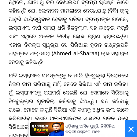
ନଥିଲେ, ଯାହା ମୁଁ କରି ଦେଖାଇଛି।’ ଟ୍ରମ୍ପ ସ୍ପଷ୍ଟ ଭାବେ
କହିଛନ୍ତି ଯେ, ଲେବାନନ ମାମଲାରେ ନେତାନ୍ୟାହୁ (ବିବି) ଙ୍କୁ
ଆହୁରି ଦାୟିତ୍ୱବାନ ହେବାକୁ ପଡ଼ିବ। ଟ୍ରମ୍ପଙ୍କ ମତରେ,
ଇସ୍ରାଏଲ ଦୀର୍ଘ ସମୟ ଧରି ହିଜବୁଲ୍ଲା ସହ ଲଢ଼େଇ କରୁଛି
ଏବଂ ଏଥିରେ ଅନେକ ନିରୀହ ଲୋକ ପ୍ରାଣ ହରାଉଛନ୍ତି।
ଏହାର ବିକଳ୍ପ ସ୍ୱରୂପ ସେ ସିରିଆର ନୂତନ ରାଷ୍ଟ୍ରପତି
ଅହମ୍ମଦ ଅଲ୍-ସାରା (Ahmed al-Sharaa) ଙ୍କ ସହାୟତା
ନେବାକୁ କହିଛନ୍ତି।
ଯଦି ଇସ୍ରାଏଲ ସମସ୍ତଙ୍କୁ ନ ମାରି ହିଜବୁଲ୍ଲା ବିରୋଧରେ
ନିଜର କାମ ସରିପାରୁ ନାହିଁ, ତେବେ ସିରିଆ ଏହି କାମ କରିବ।
ମୁଁ ଇସ୍ରାଏଲକୁ ପରାମର୍ଶ ଦେଇଛି ଯେ ସେମାନେ ସିରିଆକୁ
ହିଜବୁଲ୍ଲାର ମୁକାବିଲା କରିବାକୁ ଦିଅନ୍ତୁ। ସତ କହିବାକୁ
ଗଲେ, ମୋତେ ଲାଗୁଛି ସିରିଆ ଏହି କାମକୁ ଅଧିକ ଭଲ ଭାବେ
କରିପାରିବ। ବଶର ଅଲ୍-ଅସଦଙ୍କ ଶାସନର ପତନ ପରେ
×
ସିରିଆରେ କ୍ଷମତାକୁ ଆସିଥିବା ପୂର୍ବତନ ଜିହାଦୀ ନେତା
ଓଡ଼ିଶାକୁ ଆସିବ ପୁଞ୍ଜି, ତିନିଦିନିଆ
ଦିଲ୍ଲୀ ଗସ୍ତରେ ଯିବେ
ଅହମ୍ମଦ ଅଲ୍-ସାରାଙ୍କୁ ଟ୍ରମ୍ପ ଖୁବ୍ ପ୍ରଶଂସା କରିଛନ୍ତି।