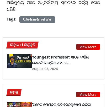
ଆଭିମୁଖ୍ୟ ପରେ ଅନ୍ତର୍ଜାତୀୟ ସ୍ତରରେ ଚର୍ଚ୍ଚା ଜୋର
ଧରିଛି।
Tags:
USA-Iran-Israel War
ଶିକ୍ଷା ଓ ନିଯୁକ୍ତି
View More
Youngest Professor: ୩୦୬ ବର୍ଷର
ରେକର୍ଡ ଭାଙ୍ଗିଲେ ୧୮ ବ...
August 03, 2026
କଟକ
View More
‘ସିନେଟ ମେମ୍ବର କହି ହସ୍ତକ୍ଷେପ କରିବା