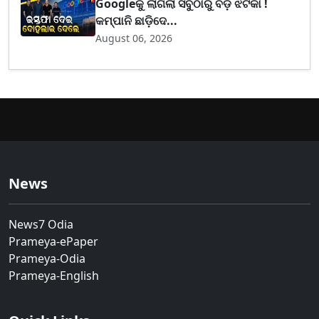
Googleକୁ ଲାଗିଲା ସବୁଠାରୁ ବଡ଼ ଝଟକା !
କମ୍ପାନି ଛାଡ଼ିଦେ...
August 06, 2026
News
News7 Odia
Prameya-ePaper
Prameya-Odia
Prameya-English