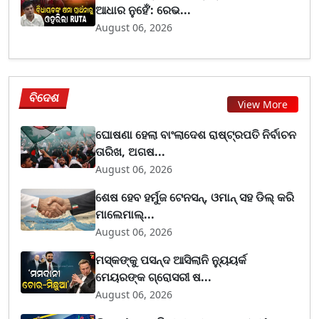
ଆଧାର ନୁହେଁ’: ରେଭ...
August 06, 2026
ବିଦେଶ
View More
ଘୋଷଣା ହେଲା ବାଂଲାଦେଶ ରାଷ୍ଟ୍ରପତି ନିର୍ବାଚନ
ତାରିଖ, ଅଗଷ...
August 06, 2026
ଶେଷ ହେବ ହର୍ମୁଜ ଟେନସନ୍, ଓମାନ୍ ସହ ଡିଲ୍ କରି
ମାଲେମାଲ୍...
August 06, 2026
ମସ୍କଙ୍କୁ ପସନ୍ଦ ଆସିଲାନି ନ୍ୟୁୟର୍କ
ମେୟରଙ୍କ ଗ୍ରୋସରୀ ଷ...
August 06, 2026