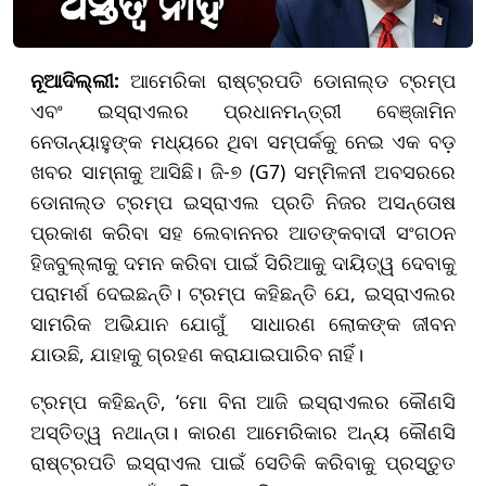
ନୂଆଦିଲ୍ଲୀ:
ଆମେରିକା ରାଷ୍ଟ୍ରପତି ଡୋନାଲ୍ଡ ଟ୍ରମ୍ପ
ଏବଂ ଇସ୍ରାଏଲର ପ୍ରଧାନମନ୍ତ୍ରୀ ବେଞ୍ଜାମିନ
ନେତାନ୍ୟାହୁଙ୍କ ମଧ୍ୟରେ ଥିବା ସମ୍ପର୍କକୁ ନେଇ ଏକ ବଡ଼
ଖବର ସାମ୍ନାକୁ ଆସିଛି। ଜି-୭ (G7) ସମ୍ମିଳନୀ ଅବସରରେ
ଡୋନାଲ୍ଡ ଟ୍ରମ୍ପ ଇସ୍ରାଏଲ ପ୍ରତି ନିଜର ଅସନ୍ତୋଷ
ପ୍ରକାଶ କରିବା ସହ ଲେବାନନର ଆତଙ୍କବାଦୀ ସଂଗଠନ
ହିଜବୁଲ୍ଲାକୁ ଦମନ କରିବା ପାଇଁ ସିରିଆକୁ ଦାୟିତ୍ୱ ଦେବାକୁ
ପରାମର୍ଶ ଦେଇଛନ୍ତି। ଟ୍ରମ୍ପ କହିଛନ୍ତି ଯେ, ଇସ୍ରାଏଲର
ସାମରିକ ଅଭିଯାନ ଯୋଗୁଁ ସାଧାରଣ ଲୋକଙ୍କ ଜୀବନ
ଯାଉଛି, ଯାହାକୁ ଗ୍ରହଣ କରାଯାଇପାରିବ ନାହିଁ।
ଟ୍ରମ୍ପ କହିଛନ୍ତି, ‘ମୋ ବିନା ଆଜି ଇସ୍ରାଏଲର କୌଣସି
ଅସ୍ତିତ୍ୱ ନଥାନ୍ତା। କାରଣ ଆମେରିକାର ଅନ୍ୟ କୌଣସି
ରାଷ୍ଟ୍ରପତି ଇସ୍ରାଏଲ ପାଇଁ ସେତିକି କରିବାକୁ ପ୍ରସ୍ତୁତ