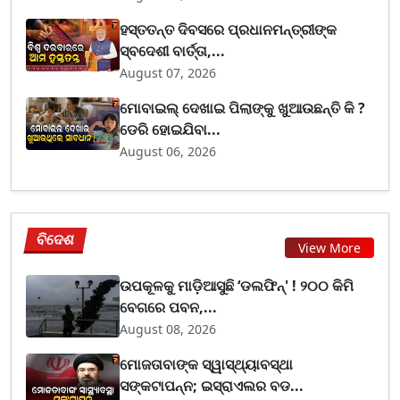
ହସ୍ତତନ୍ତ ଦିବସରେ ପ୍ରଧାନମନ୍ତ୍ରୀଙ୍କ
ସ୍ବଦେଶୀ ବାର୍ତ୍ତା,...
August 07, 2026
ମୋବାଇଲ୍ ଦେଖାଇ ପିଲାଙ୍କୁ ଖୁଆଉଛନ୍ତି କି ?
ଡେରି ହୋଇଯିବା...
August 06, 2026
ବିଦେଶ
View More
ଉପକୂଳକୁ ମାଡ଼ିଆସୁଛି ‘ଡଲଫିନ୍' ! ୨୦୦ କିମି
ବେଗରେ ପବନ,...
August 08, 2026
ମୋଜତାବାଙ୍କ ସ୍ୱାସ୍ଥ୍ୟାବସ୍ଥା
ସଙ୍କଟାପନ୍ନ; ଇସ୍ରାଏଲର ବଡ...