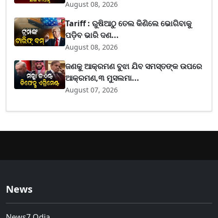
August 08, 2026
Tariff : ରୁଷିଆଠୁ ତେଲ କିଣିଲେ ଭୋଗିବାକୁ
ପଡ଼ିବ ଭାରି ଦଣ...
August 08, 2026
ଜଣକୁ ଆକ୍ରମଣ ବୁଝା ଯିବ ସମସ୍ତଙ୍କ ଉପରେ
ଆକ୍ରମଣ,୩ ମୁସଲମା...
August 07, 2026
News
News7 Odia