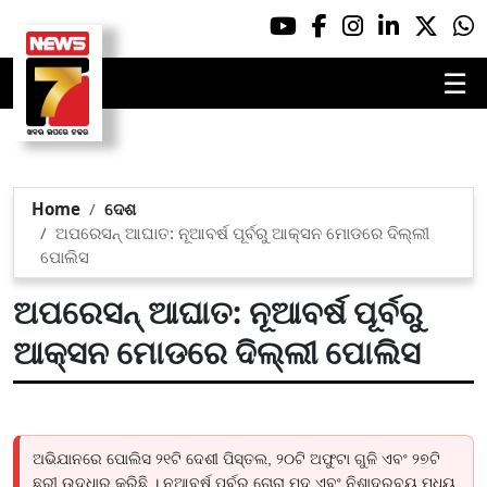
☰
Home
ଦେଶ
ଅପରେସନ୍ ଆଘାତ: ନୂଆବର୍ଷ ପୂର୍ବରୁ ଆକ୍ସନ ମୋଡରେ ଦିଲ୍ଲୀ
ପୋଲିସ
ଅପରେସନ୍ ଆଘାତ: ନୂଆବର୍ଷ ପୂର୍ବରୁ
ଆକ୍ସନ ମୋଡରେ ଦିଲ୍ଲୀ ପୋଲିସ
ଅଭିଯାନରେ ପୋଲିସ ୨୧ଟି ଦେଶୀ ପିସ୍ତଲ, ୨୦ଟି ଅଫୁଟା ଗୁଳି ଏବଂ ୨୭ଟି
ଛୁରୀ ଉଦ୍ଧାର କରିଛି । ନୂଆବର୍ଷ ପୂର୍ବରୁ ଚୋରା ମଦ ଏବଂ ନିଶାଦ୍ରବ୍ୟ ମଧ୍ୟ