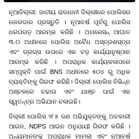
ନୂଆଦିଲ୍ଲୀ: ଜାତୀୟ ରାଜଧାନୀ ଦିଲ୍ଲୀରେ ପୋଲିସର
ଜୋରଦାର ପ୍ରସ୍ତୁତି । ନୂଆବର୍ଷ ପୂର୍ବରୁ ପୋଲିସ
ଧରପଗଡ଼ ଆରମ୍ଭ କରିଛି । ଅପରେସନ୍ ଆଘାତ
୩.୦ ଅଧୀନରେ ପୋଲିସ ଅବୈଧ ଅସ୍ତ୍ରଶସ୍ତ୍ର
ଏବଂ ଡ୍ରଗ୍ସ ଉପରେ ଏକ ବଡ଼ କାର୍ଯ୍ୟାନୁଷ୍ଠାନ
ଆରମ୍ଭ କରିଛି । ଅପରାଧିକ କାର୍ଯ୍ୟକଳାପରେ
ସମ୍ପୃକ୍ତି ପାଇଁ BNS ଅଧୀନରେ ୫୦୪ ରୁ ଅଧିକ
ବ୍ୟକ୍ତିଙ୍କୁ ଗିରଫ କରିଛି। ଦିଲ୍ଲୀ ପୋଲିସ ବିଭିନ୍ନ
ଅଞ୍ଚଳରେ ଚଢାଉ ଏବଂ ଯାଞ୍ଚ ପାଇଁ ଏକ
ସ୍ୱତନ୍ତ୍ର ଅଭିଯାନ ଚଳାଇଛି।
ଦିଲ୍ଲୀ ପୋଲିସ ୨୮୫ ଜଣ ଅଭିଯୁକ୍ତଙ୍କୁ ଅବକାରୀ
ଆଇନ, NDPS ଆଇନ ଅନୁଯାୟୀ ଗିରଫ କରିଛି ।
ଅନ୍ୟମାନଙ୍କୁ ଅପରାଧିକ ମାମଲା ଏବଂ ନୂଆବର୍ଷ