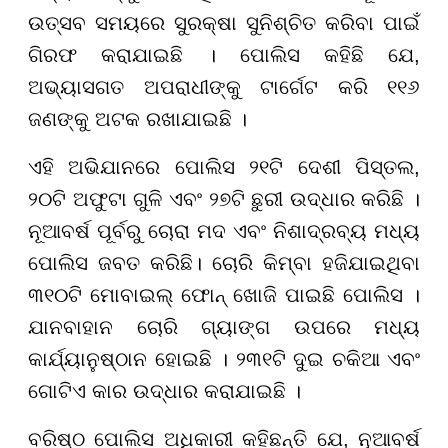
ଉତ୍ସବ ସମୟରେ ସୁରକ୍ଷା ସୁନିଶ୍ଚିତ କରିବା ପାଇଁ
ଗିରଫ କରାଯାଇଛି । ପୋଲିସ କହିଛି ଯେ,
ଅଭ୍ୟାସଗତ ଅପରାଧୀଙ୍କୁ ଟାର୍ଗେଟ କରି ୧୧୬
ଜଣଙ୍କୁ ଅଟକ ରଖାଯାଇଛି ।
ଏହି ଅଭିଯାନରେ ପୋଲିସ ୨୧ଟି ଦେଶୀ ପିସ୍ତଲ,
୨୦ଟି ଅଫୁଟା ଗୁଳି ଏବଂ ୨୭ଟି ଛୁରୀ ଉଦ୍ଧାର କରିଛି ।
ନୂଆବର୍ଷ ପୂର୍ବରୁ ଚୋରା ମଦ ଏବଂ ନିଶାଦ୍ରବ୍ୟ ମଧ୍ୟ
ପୋଲିସ ଜବତ କରିଛି। ଚୋରି କିମ୍ବା ହଜିଯାଇଥିବା
୩୧୦ଟି ମୋବାଇଲ୍ ଫୋନ୍ ଖୋଜି ପାଇଛି ପୋଲିସ ।
ଯାନବାହାନ ଚୋରି ଗ୍ୟାଙ୍ଗ ଉପରେ ମଧ୍ୟ
କାର୍ଯ୍ୟାନୁଷ୍ଠାନ ହୋଇଛି । ୨୩୧ଟି ଦୁଇ ଚକିଆ ଏବଂ
ଗୋଟିଏ କାର ଉଦ୍ଧାର କରାଯାଇଛି ।
ବରିଷ୍ଠ ପୋଲିସ ଅଧିକାରୀ କହିଛନ୍ତି ଯେ, ନୂଆବର୍ଷ