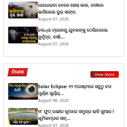
ଗାଧୋଇବା ବେଳେ ହେଲା କାଳ, ନଦୀରେ
ଭାସିଗଲେ ଦୁଇ ସାଙ୍ଗ
August 07, 2026
ଚଳନ୍ତା ଟ୍ରେନରୁ ଯୁବକଙ୍କୁ ଠେଲିଦେଲେ
ଦୁର୍ବୃତ୍ତ, ବର୍ଷା...
August 07, 2026
ବିଶେଷ
View More
Solar Eclipse: ୧୨ ଅଗଷ୍ଟରେ ସବୁଠୁ ବଡ
ପୂର୍ଣ୍ଣ ସୂର୍ଯ୍ୟ...
August 08, 2026
୧୮ ଫୁଟ୍ ଗଭୀର କୂଅରେ ସମୁଦ୍ର ଭଳି ଜୁଆର !
ଭୂମିକମ୍ପର ସଙ୍...
August 07, 2026