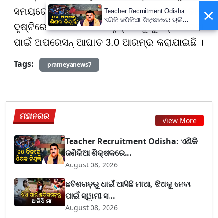
×
ସମୟରେ ଅପରାଧିକ କାର୍ଯ୍ୟକଳାପ ବୃଦ୍ଧି ପାଇବାକୁ
Teacher Recruitment Odisha:
ଏଣିକି ଜଣିକିଆ ଶିକ୍ଷକରେ ଚାଲିବନି
ଦୃଷ୍ଟିରେ ରଖି ସାର୍ବଜନୀନ ଶୃଙ୍ଖଳାକୁ ସୁରକ୍ଷା ଦେବା
ସ୍କୁଲ, ନିଯୁକ୍ତ ହେବେ ନୂଆ
ଶିକ୍ଷକ ; ୧୫ ଦିନରେ ପ୍ରକ୍ରିୟା
ପାଇଁ ଅପରେସନ୍ ଆଘାତ 3.0 ଆରମ୍ଭ କରାଯାଇଛି ।
ସାରିବାକୁ ନିର୍ଦ୍ଦେଶ
Tags:
prameyanews7
ମହାନଗର
View More
Teacher Recruitment Odisha: ଏଣିକି
ଜଣିକିଆ ଶିକ୍ଷକରେ...
August 08, 2026
ଛତିଶଗଡ଼ରୁ ଧାଇଁ ଆସିଛି ମାଆ, ଝିଅକୁ ନେବା
ପାଇଁ ସ୍ୱାମୀ ସ...
August 08, 2026