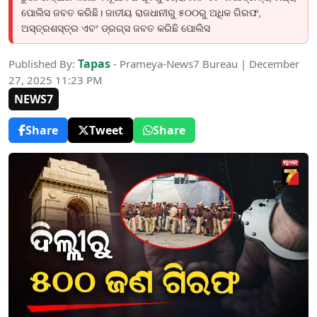
ପୋଲିସ ଜବତ କରିଛି। ଜାତୀୟ ରାଜଧାନୀରୁ ୫୦୦ରୁ ଅଧିକ ଗିରଫ,
ଅସ୍ତ୍ରଶସ୍ତ୍ର ଏବଂ ଡ୍ରଗ୍ସ ଜବତ କରିଛି ପୋଲିସ
Tapas
Published By:
- Prameya-News7 Bureau | December
27, 2025 11:23 PM
NEWS7
Share
Tweet
Share