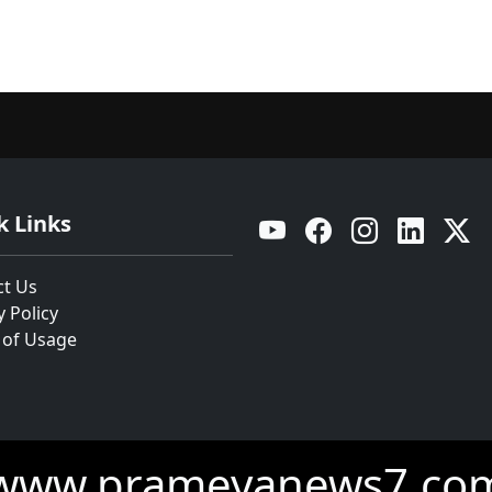
k Links
YouTube
Facebook
Instagram
Linkedin
Twitt
ct Us
y Policy
 of Usage
www.prameyanews7.co