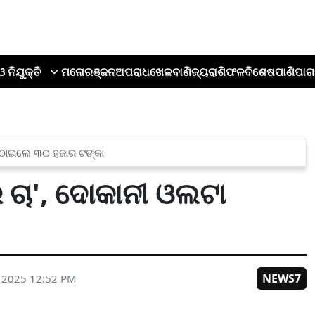
ଓ ନିଯୁକ୍ତି
ମନୋରଞ୍ଜନ
ଅପରାଧ
ଖେଳ
ବାଣିଜ୍ୟ
ରାଶିଫଳ
ବିଶେଷ
ପାଣିପାଗ
ପଠାଇଲେ ୩୦ ହଜାର ଟଙ୍କା
 ଚା', ଦୋକାନୀ ଓଲଟା
NEWS7
, 2025 12:52 PM