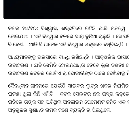
କଟକ ୨୪/୧୦: ବିଶ୍ୱାସ, ଶବ୍ଦଟିରେ ରହିଛି ଭାରି ମହତ୍
ହୋଇଯାଏ । ଏହି ବିଶ୍ୱାସ ବଳରେ ସାରା ଦୁନିଆ ଚାଲୁଛି । ସେ
ବି ବେଶୀ । ଆଜି ବି ଅନେକ ଏହି ବିଶ୍ୱାସ ଶବ୍ଦରେ ବଞ୍ଚିଛନ୍ତି ।
ଅନ୍ୟମାନଙ୍କୁ ଭରସାରେ ବାନ୍ଧି ରଖିଛନ୍ତି । ଆକ୍ଷରିକ ଭାସ
ଉଦାହରଣ । ଯଦି ସେମିତି ହୋଇନଥାନ୍ତା ତେବେ ଭୁଲ ବଶତଃ ହ
ଉଦାହରଣ କଟକର ଗୋଟିଏ ଚା ଦୋକାନୀଙ୍କ ଠାରେ ଦେଖିବାକୁ ମ
ଦୈନନ୍ଦୀନ ଜୀବନରେ ଯେଉଁଠି ସାଇବର ଲୁଟ୍‌ର ଖବର ନିୟମିତ ଆସ
ଘଟଣା ଥିଲା କିଛି ଏମିତି । କଟକ ସେଲଟର ଛକ ରାସ୍ତା କଡ଼ର
ରାତିରେ ତାଙ୍କ ସହ ଘଟିଥିଲା ଅନଲାଇନ ପେମେଣ୍ଟ ଜନିତ ଏକ 
ଅନୁଗୁଳର ସୁଶାନ୍ତ ନାମକ ଜଣେ ବ୍ୟକ୍ତି ଚା ପିଇଥିଲେ ।