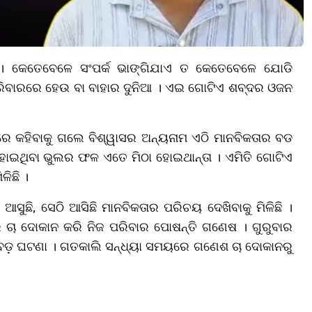
ୱ । କେତେବେଳେ ସଂପର୍କ ଭାଙ୍ଗିଯାଏ ତ କେତେବେଳେ ଯୋଡି
 ପରିବାରରେ ହେଉ ବା ବାହାର ଦୁନିଆ । ଏଇ ଗୋଟିଏ ଶବ୍ଦର ଓଜନ
ାରେ କହିବାକୁ ଗଲେ ବିଶ୍ୱାସର ଅନ୍ୟନାମ ଏଠି ମାନବିକତାର ବଡ
ୋଇଥିବା ଭୁଲର ଫଳ ଏତେ ମିଠା ହୋଇଥାନ୍ତା । ଏମିତି ଗୋଟିଏ
ିଳିଛି ।
ୁଛି, ସେଠି ଆସିଛି ମାନବିକତାର ପରିଚୟ ଦେଖିବାକୁ ମିଳିଛି ।
େ ଚା ଦୋକାନ କରି ନିଜ ପରିବାର ପୋଷନ୍ତି ଗଣେଷ । ଗୁରୁବାର
ବଡ଼ ଘଟଣା । ଗତକାଲି ସନ୍ଧ୍ୟା ସମୟରେ ଗଣେଶ ଚା ଦୋକାନରୁ