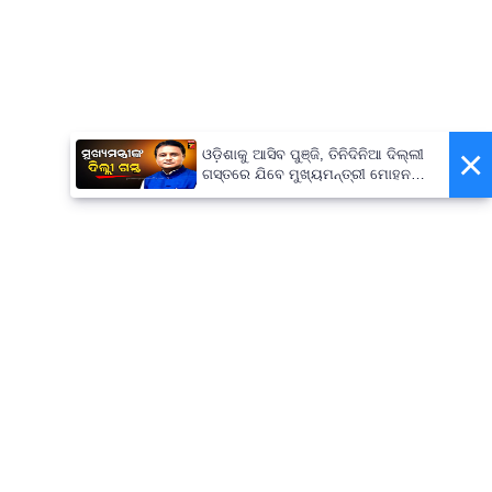
×
ଓଡ଼ିଶାକୁ ଆସିବ ପୁଞ୍ଜି, ତିନିଦିନିଆ ଦିଲ୍ଲୀ
ଗସ୍ତରେ ଯିବେ ମୁଖ୍ୟମନ୍ତ୍ରୀ ମୋହନ
ମାଝୀ