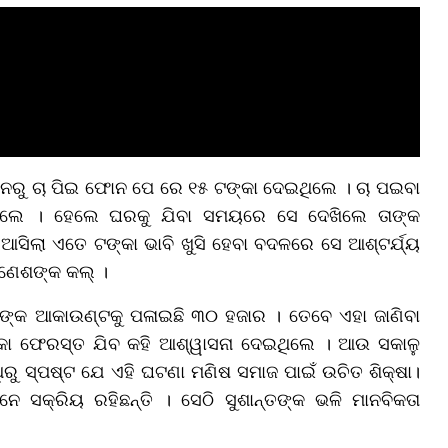
ନରୁ ଚା ପିଇ ଫୋନ ପେ ରେ ୧୫ ଟଙ୍କା ଦେଇଥିଲେ । ଚା ପଇବା
ରିଥିଲେ । ହେଲେ ଘରକୁ ଯିବା ସମୟରେ ସେ ଦେଖିଲେ ତାଙ୍କ
ିଲା ଏତେ ଟଙ୍କା ଭାବି ଖୁସି ହେବା ବଦଳରେ ସେ ଆଶ୍ଟର୍ଯ୍ୟ
ଗଣେଶଙ୍କ କଲ୍ ।
କ ଆକାଉଣ୍ଟକୁ ପଳାଇଛି ୩୦ ହଜାର । ତେବେ ଏହା ଜାଣିବା
ା ଫେରସ୍ତ ଯିବ କହି ଆଶ୍ୱାସନା ଦେଇଥିଲେ । ଆଉ ସକାଳୁ
ରୁ ସ୍ପଷ୍ଟ ଯେ ଏହି ଘଟଣା ମଣିଷ ସମାଜ ପାଇଁ ଉଚିତ ଶିକ୍ଷା।
ସକ୍ରିୟ ରହିଛନ୍ତି । ସେଠି ସୁଶାନ୍ତଙ୍କ ଭଳି ମାନବିକତା