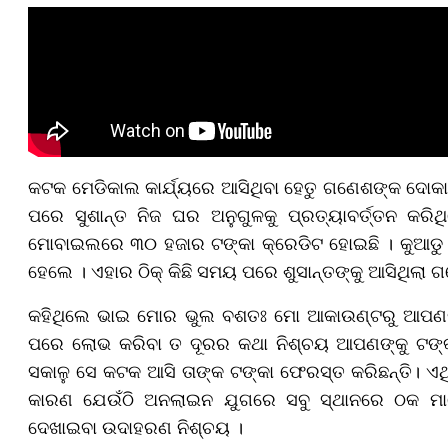
କଟକ ମେଡିକାଲ କାର୍ଯ୍ୟରେ ଆସିଥିବା ହେତୁ ଗଣେଶଙ୍କ ଦୋକା
ପରେ ସୁଶାନ୍ତ ନିଜ ଘର ଅନୁଗୁଳକୁ ପ୍ରତ୍ୟାବର୍ତ୍ତନ କ
ମୋବାଇଲରେ ୩୦ ହଜାର ଟଙ୍କା କ୍ରେଡିଟ ହୋଇଛି । କୁଆଡୁ ଆସ
ହେଲେ । ଏହାର ଠିକ୍ କିଛି ସମୟ ପରେ ଶୁସାନ୍ତଙ୍କୁ ଆସିଥିଲା 
କହିଥିଲେ ଭାଇ ମୋର ଭୁଲ ବଶତଃ ମୋ ଆକାଉଣ୍ଟରୁ ଆପଣଙ୍
ପରେ ଲୋଭ କରିବା ତ ଦୂରର କଥା ନିଶ୍ଚୟ ଆପଣଙ୍କୁ ଟଙ୍କ
ସକାଳୁ ସେ କଟକ ଆସି ତାଙ୍କ ଟଙ୍କା ଫେରସ୍ତ କରିଛନ୍ତି। ଏଥି
କାରଣ ଯେଉଁଠି ଅନଲାଇନ ଯୁଗରେ ସବୁ ସ୍ଥାନରେ ଠକ ମାନେ 
ଦେଖାଇବା ଉଦାହରଣ ନିଶ୍ଚୟ ।