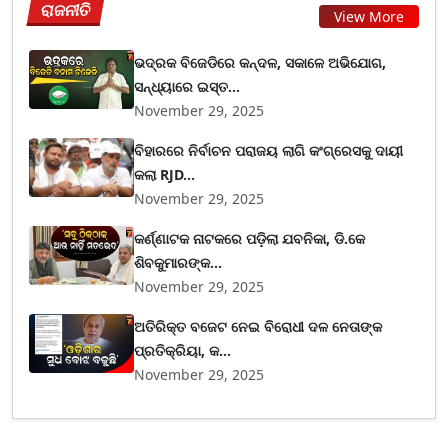
ରାଜନୀତି
View More
ଭଦ୍ରକ ବିଜେଡିରେ କନ୍ଦଳ, ସକାଳେ ଅଭିଯୋଗ,
ସନ୍ଧ୍ୟାରେ ଇସ୍ତ...
November 29, 2025
ବିହାରରେ ନିର୍ବାଚନ ପରାଜୟ ଲାଗି କଂଗ୍ରେସକୁ ଦାୟୀ
କଲା RJD...
November 29, 2025
କର୍ଣ୍ଣାଟକ ନାଟକରେ ପଡ଼ିଲା ଯବନିକା, ଡି.କେ
ଶିବକୁମାରଙ୍କ...
November 29, 2025
ଅତିରିକ୍ତ ବଜେଟ ନେଇ ବିରୋଧୀ ଦଳ ନେତାଙ୍କ
ପ୍ରତିକ୍ରିୟା, କ...
November 29, 2025