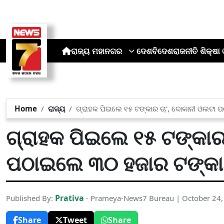
ରାଜ୍ୟ
ମହାନଗର
ଦେଶ
ବିଦେଶ
ରାଜନୀତି
ଶିକ୍ଷା 
Home
ରାଜ୍ୟ
ଗ୍ରାହକ ପିଇଲେ ୧୫ ଟଙ୍କାର ଚା', ଦୋକାନୀ ଓଲଟା 
ଗ୍ରାହକ ପିଇଲେ ୧୫ ଟଙ୍କାର
ପଠାଇଲେ ୩୦ ହଜାର ଟଙ୍କା
Prativa
Published By:
- Prameya-News7 Bureau | October 24
Share
Tweet
Share