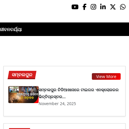
ଜୀବନଚର୍ଯ୍ୟା
ସମ୍ବଲପୁର
View More
ସମ୍ବଲପୁର ଚିଡିଆଖାନାରେ ଟାଇଗର ଏନକ୍ଲୋଜରର
ଭିତ୍ତିପ୍ରସ୍ତର...
November 24, 2025