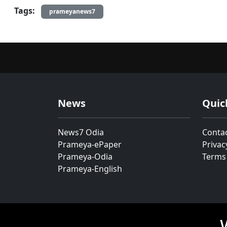
Tags:
prameyanews7
News
Quic
News7 Odia
Conta
Prameya-ePaper
Privac
Prameya-Odia
Terms
Prameya-English