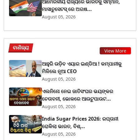
ଆମେରିକୀୟ ରାଜ୍ୟରେ ଭାରତକୁ ସମ୍ମାନ,
ମାସାଚୁସେଟସ୍ ରେ ଅଗଷ...
August 05, 2026
ବାଣିଜ୍ୟ
View More
ଆହୁରି ଉଡ଼ିବ ଏୟାର ଇଣ୍ଡିଆ ! କମ୍ପାନୀକୁ
ମିଳିଲେ ନୂଆ CEO
August 05, 2026
ଏଲନିନୋ ନେଇ ଜାତିସଂଘର ଭୟଙ୍କର
ଚେତାବନୀ, ଭୋକରେ ଆଉଟୁପାଉଟ...
August 05, 2026
India Sugar Prices 2026: ରପ୍ତାନୀ
ରୋକିଲା ଭାରତ, ବିଶ୍...
August 05, 2026