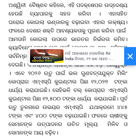
ଅଶ୍ୱିନୀ ବୈଷ୍ଣବ କହିଲେ, ଏହି ପଦକ୍ଷେପର ଉଦ୍ଦେଶ୍ୟ
ହେଉଛି ବ୍ୟାପାରକୁ ସହଜ କରିବା । ଏହାସହିତ
ଘରୋଇ କୋଇଲା ଭଣ୍ଡାରକୁ ବଢ଼ାଇବା ଏହାର ଲକ୍ଷ୍ୟ।
ଫଳରେ ଦେଶର ଶକ୍ତି ଆବଶ୍ୟକତାକୁ ପୂରଣ କରିବା ପାଇଁ
ଆମଦାନି କୋଇଲା ଉପରେ ଭାରତର ନିର୍ଭରତା କମିବ।
କ୍ୟାବିନେଟ୍‌ ୨୦୨୬ ଋତୁ ପାଇଁ କୋପ୍ରା ବା ଶୁଖା ନଡ଼ିଆର
×
ମଝି ଆକାଶରେ ଦୋହଲିଲା Air
ସର୍ବନିମ୍ନ ସହାୟକ ମୂଲ୍ୟ(ଏମ୍‌ଏସ୍‌ପି) ବୃଦ୍ଧିକୁ ମଞ୍ଜୁରି
India ବିମାନ, ୧୨ ଜଣ ଆହତ -
ଦେଇଛି। ଏ ନିଷ୍ପତ୍ତି ଚାଷୀଙ୍କ ପାଇଁ ଏକ ବଡ଼ ଆଶ୍ୱସ୍ତି
PrameyaNews7
। ଏବେ ୨୦୨୬ ଋତୁ ପାଇଁ ଭଲ ଗୁଣବତ୍ତାଯୁକ୍ତ ମିଲିଂ
କୋପ୍ରାର ଏମ୍‌ଏସ୍‌ପି କୁଇଣ୍ଟାଲ ପିଛା ୧୨,୦୨୭ ଟଙ୍କା
ଧାର୍ଯ୍ୟ କରାଯାଇଛି। ସେହିଭଳି ବଲ୍‌ କୋପ୍ରାର ଏମ୍‌ଏସ୍‌ପି
କୁଇଣ୍ଟାଲ ପିଛା ୧୨,୫୦୦ ଟଙ୍କା ଧାର୍ଯ୍ୟ କରାଯାଇଛି। ପୂର୍ବ
ଋତୁ ତୁଳନାରେ ଉଭୟର ଏମ୍‌ଏସ୍‌ପି ଯଥାକ୍ରମେ ୪୪୫
ଟଙ୍କା ଏବଂ ୪୦୦ ଟଙ୍କା ବଢ଼ାଯାଇଛି। ଫଳରେ ଚାଷୀଙ୍କୁ
ସେମାନଙ୍କ ଉତ୍ପାଦନର ଉଚିତ ମୂଲ୍ୟ ମିଳିବ ଓ
ସେମାନଙ୍କ ଆୟ ବଢ଼ିବ।