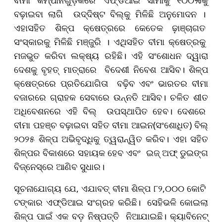
ବୀମା କମ୍ପାନିଗୁଡ଼ିକରେ ଏଫ୍‌ଡିଆଇ ସୀମାକୁ ୧୦୦%କୁ
ବଢ଼ାଇବା ଲାଗି ଉଦ୍ଦିଷ୍ଟ ବିଲ୍‌କୁ ମିଳିଛି ଅନୁମୋଦନ ।
ଏହାସହିତ ଶିଳ୍ପ କ୍ଷେତ୍ରରେ କେତେକ ଢ଼ାଞ୍ଚାଗତ
ସଂସ୍କାରକୁ ମିଳିଛି ମଞ୍ଜୁରି । ଏଥିସହିତ ବୀମା କ୍ଷେତ୍ରକୁ
ମଜଭୁତ କରିବା ଲକ୍ଷ୍ୟ ରହିଛି। ଏହି ସଂଶୋଧନ ଦ୍ୱାରା
ଦେଶକୁ ବୃହତ୍‌ ମାତ୍ରାରେ ବିଦେଶୀ ନିବେଶ ଆସିବ। ଶିଳ୍ପ
କ୍ଷେତ୍ରରେ ପ୍ରତିଯୋଗିତା ବଢ଼ିବ ଏବଂ ଭାରତର ବୀମା
ବଜାରରେ ଗ୍ରାହକ ସେବାରେ ଉନ୍ନତି ଆସିବ। ଚଳିତ ଶୀତ
ଅଧିବେଶନରେ ଏହି ବିଲ୍‌ ଉପସ୍ଥାପିତ ହେବ। ଦେଶରେ
ବୀମା ପହଞ୍ଚ ବଢ଼ାଇବା ସହିତ ବୀମା ଆଇନ(ସଂଶୋଧିତ) ବିଲ୍‌
୨୦୨୫ ଶିଳ୍ପ ଅଭିବୃଦ୍ଧିକୁ ତ୍ୱରାନ୍ୱିତ କରିବ। ଏହା ସହିତ
ଶିଳ୍ପର ବିକାଶରେ ସହାୟକ ହେବ ଏବଂ ଇଜ୍‌ ଅଫ୍‌ ଡୁଇଙ୍ଗ
ବିଜ୍‌ନେସ୍‌ରେ ଆଣିବ ସୁଧାର।
ସୂଚନାଯୋଗ୍ୟ ଯେ, ଏଯାବତ୍‌ ବୀମା ଶିଳ୍ପ ୮୨,୦୦୦ କୋଟି
ଟଙ୍କାର ଏଫ୍‌ଡିଆଇ ସଂଗ୍ରହ କରିଛି। ସେହିଭଳି କୋଇଲା
ଶିଳ୍ପ ପାଇଁ ଏକ ବଡ଼ ନିଷ୍ପତ୍ତି ନିଆଯାଇଛି। କ୍ୟାବିନେଟ୍‌