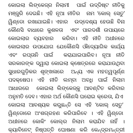
କୋଇଲା ଲିଙ୍କେଜ୍‌ର ନିଲାମୀ ପାଇଁ ଉଦ୍ଦିଷ୍ଟ ନୀତିକୁ
ମଞ୍ଜୁରି ଦେଇଛି। ଏହି ନୂଆ ନୀତିର ନାମ ‘କୋଲ୍‌ ସେତୁ’
ୱିଣ୍ଡୋ ରଖାଯାଇଛି। ଏହାର ଉଦ୍ଦେଶ୍ୟ ହେଉଛି ବିନା
କୌଣସି ବାଧାରେ କୁଶଳତା ଏବଂ ପାରଦର୍ଶୀ ଉପାୟରେ
କୋଇଲାର ବ୍ୟବହାର କରିବା। ଏହି ନୀତି ଅଧୀନରେ
କୋଇଲାର ଉପଯୋଗ ଯେକୌଣସି ଔଦ୍ୟୋଗିକ କାର୍ଯ୍ୟ
ଏବଂ ରପ୍ତାନି ପାଇଁ କରାଯାଇପାରିବ। ନୂଆ ନୀତି
ସରକାରଙ୍କ ଦ୍ୱାରା କୋଇଲା କ୍ଷେତ୍ରରେ କରାଯାଉଥିବା
ସୁଧାରଗୁଡ଼ିକର ଶୃଙ୍ଖଳାରେ ଅନ୍ୟ ଏକ ମହତ୍ୱପୂର୍ଣ୍ଣ
ପଦକ୍ଷେପ। ଏହି ନୀତି ଲମ୍ବା ଅବଧି ପାଇଁ ନିଲାମ
ଆଧାରରେ କୋଇଲା ଲିଙ୍କେଜ୍‌କୁ ଆବଣ୍ଟିତ କରିବାର
ଅନୁମତି ଦେବ। ଏହାର ଅର୍ଥ କୌଣସି ଘରୋଇ କ୍ରେତା, ଯିଏ
କୋଇଲା ଆବଶ୍ୟକ କରୁଛନ୍ତି ସେ ଏହି ‘କୋଲ୍‌ ସେତୁ’
ୱିଣ୍ଡୋରେ ଅଂଶଗ୍ରହଣ କରିପାରିବେ । ଏହି ୱିଣ୍ଡୋ
ଅଧୀନରେ କୋକିଂ କୋଲ୍‌ର ନିଲାମ କରାଯିବ ନାହିଁ ।
କ୍ୟାବିନେଟ୍‌ ନିଷ୍ପତ୍ତି ଘୋଷଣା କରି କେନ୍ଦ୍ରମନ୍ତ୍ରୀ