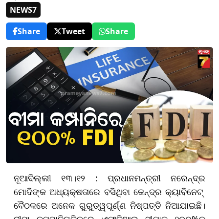
NEWS7
Share
Tweet
Share
ନୂଆଦିଲ୍ଲୀ ୧୩।୧୨ : ପ୍ରଧାନମନ୍ତ୍ରୀ ନରେନ୍ଦ୍ର
ମୋଦିଙ୍କ ଅଧ୍ୟକ୍ଷତାରେ ବସିଥିବା କେନ୍ଦ୍ର କ୍ୟାବିନେଟ୍‌
ବୈଠକରେ ଅନେକ ଗୁରୁତ୍ୱପୂର୍ଣ୍ଣ ନିଷ୍ପତ୍ତି ନିଆଯାଇଛି।