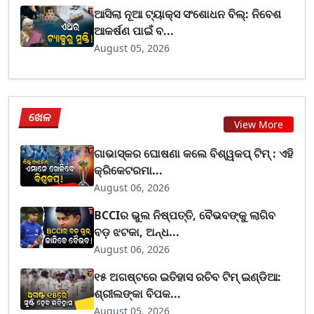
ଆସିଲା ନୂଆ ଟ୍ୟାକ୍ସ ସଂଶୋଧନ ବିଲ୍: ନିବେଶ
ଆକର୍ଷଣ ପାଇଁ ବ...
August 05, 2026
ଖେଳ
View More
ଗାଭାସ୍କର ଘୋଷଣା କଲେ ବିଶ୍ୱକପ୍ ଟିମ୍ : ଏହି
କ୍ରିକେଟରମା...
August 06, 2026
BCCIର ଭୁଲ ନିଷ୍ପତ୍ତି, ବୈଭବଙ୍କୁ ଲାଗିବ
ବଡ଼ ଝଟକା, ଅନ୍ଧ...
August 06, 2026
୧୫ ଅଗଷ୍ଟରେ ଇତିହାସ ରଚିବ ଟିମ୍ ଇଣ୍ଡିଆ:
ଶ୍ରୀଲଙ୍କା ବିପକ...
August 05, 2026