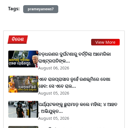
Tags:
prameyanews7
ବିଦେଶ
View More
ବଡ଼ଧରଣର ଦୁର୍ଘଟଣାରୁ ବର୍ତ୍ତିଲା ଆମେରିକା
ରାଷ୍ଟ୍ରପତିଙ୍କ...
August 06, 2026
ଏବେ ରାଜପ୍ରାସାଦ ନୁହେଁ ରଣଭୂମିରେ ଦେଖା
ହେବ: ସେ ଏବେ ରାଜ...
August 05, 2026
ପର୍ଯ୍ୟଟକଙ୍କୁ ଛୁରାମାଡ଼ କଲେ ମହିଳା; ୪ ଆହତ
, ଅଭିଯୁକ୍ତ...
August 05, 2026