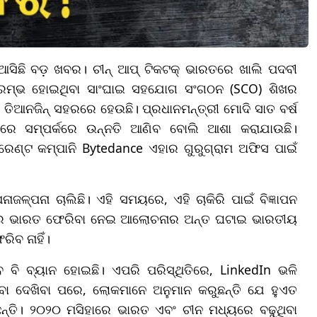
ସିଛି ବଡ଼ ଖବର। ଚୀନ୍ ଆପ୍ ଟିକଟକ୍‌ ଭାରତରେ ଖାଲି ପଦବୀ
ଆରମ୍ଭ ହୋଇଥିବା ସାଂଘାଇ ସହଯୋଗ ସଂଗଠନ (SCO) ଶିଖର
ତିଆନଜିନ୍ ସହରରେ ହେଉଛି। ପ୍ରଧାନମନ୍ତ୍ରୀ ମୋଦି ସାତ ବର୍ଷ
େ ସମ୍ପର୍କରେ ଉନ୍ନତି ଆଣିବ ବୋଲି ଆଶା କରାଯାଉଛି।
େଣ୍ଟ କମ୍ପାନି Bytedance ଏହାର ଗୁରୁଗ୍ରାମ ଅଫିସ ପାଇଁ
ଳ୍ପନା ଚାଲିଛି। ଏହି ସମୟରେ, ଏହି ଚାକିରି ପାଇଁ ବିଜ୍ଞାପନ
Tok ର ଭାରତ ଫେରିବା ନେଇ ଆଲୋଚନାର ଅନ୍ତ ଘଟାଇ ଭାରତୀୟ
ିବ ନାହିଁ।
ବି ବ୍ୟାନ ହୋଇଛି। ଏପରି ପରିସ୍ଥିତିରେ, LinkedIn ଭଳି
ବା ଦେଖିବା ପରେ, ଲୋକମାନେ ଅନୁମାନ କରୁଛନ୍ତି ଯେ ହୁଏତ
ନ୍ତି। ୨୦୨୦ ମସିହାରେ ଭାରତ ଏବଂ ଚୀନ ମଧ୍ୟରେ ବଢୁଥିବା