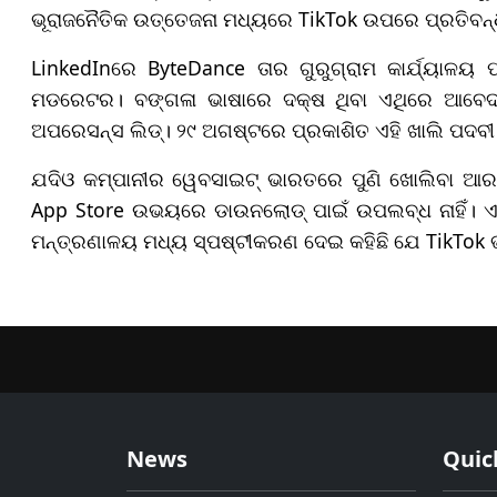
ଭୂରାଜନୈତିକ ଉତ୍ତେଜନା ମଧ୍ୟରେ TikTok ଉପରେ ପ୍ରତିବନ
LinkedInରେ ByteDance ତାର ଗୁରୁଗ୍ରାମ କାର୍ଯ୍ୟାଳୟ 
ମଡରେଟର। ବଙ୍ଗଳା ଭାଷାରେ ଦକ୍ଷ ଥିବା ଏଥିରେ ଆବେଦନ 
ଅପରେସନ୍ସ ଲିଡ୍। ୨୯ ଅଗଷ୍ଟରେ ପ୍ରକାଶିତ ଏହି ଖାଲି ପଦବ
ଯଦିଓ କମ୍ପାନୀର ୱେବସାଇଟ୍ ଭାରତରେ ପୁଣି ଖୋଲିବା ଆରମ୍
App Store ଉଭୟରେ ଡାଉନଲୋଡ୍ ପାଇଁ ଉପଲବ୍ଧ ନାହିଁ। ଏହି
ମନ୍ତ୍ରଣାଳୟ ମଧ୍ୟ ସ୍ପଷ୍ଟୀକରଣ ଦେଇ କହିଛି ଯେ TikTok
News
Quic