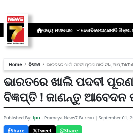
ରାଜ୍ୟ
ମହାନଗର
ଦେଶ
ବିଦେଶ
ରାଜନୀତି
ଶିକ୍ଷା 
Home
ବିଦେଶ
ଭାରତରେ ଖାଲି ପଦବୀ ପୂରଣ ପାଇଁ ଚୀନ୍ ଆପ୍ TikTok
ଭାରତରେ ଖାଲି ପଦବୀ ପୂରଣ 
ବିଜ୍ଞପ୍ତି ! ଜାଣନ୍ତୁ ଆବେଦ
lpu
Published By:
- Prameya-News7 Bureau | September 01, 
Share
Tweet
Share