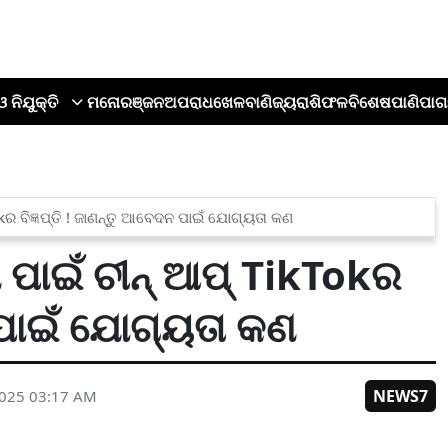
ଓ ନିଯୁକ୍ତି
ମନୋରଞ୍ଜନ
ଅପରାଧ
ଖେଳ
ବାଣିଜ୍ୟ
ରାଶିଫଳ
ବିଶେଷ
ପାଣିପାଗ
ର ବିଜ୍ଞପ୍ତି ! ଜାଣନ୍ତୁ ଆବେଦନ ପାଇଁ ଯୋଗ୍ୟତା କଣ
ପାଇଁ ଚୀନ୍ ଆପ୍ TikTokର
ନ ପାଇଁ ଯୋଗ୍ୟତା କଣ
NEWS7
2025 03:17 AM