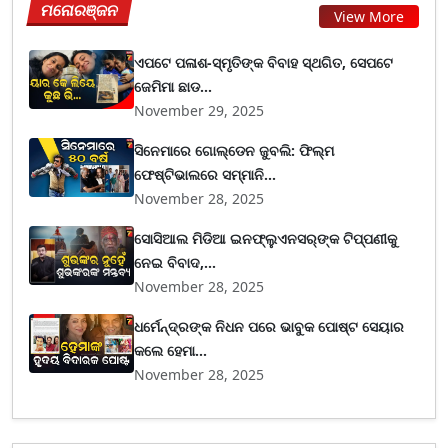
ମନୋରଞ୍ଜନ
View More
ଏପଟେ ପଳାଶ-ସ୍ମୃତିଙ୍କ ବିବାହ ସ୍ଥଗିତ, ସେପଟେ
ଜେମିମା ଛାଡ...
November 29, 2025
ସିନେମାରେ ଗୋଲ୍ଡେନ ଜୁବଲି: ଫିଲ୍ମ
ଫେଷ୍ଟିଭାଲରେ ସମ୍ମାନି...
November 28, 2025
ସୋସିଆଲ ମିଡିଆ ଇନଫ୍ଲୁଏନସର୍‌ଙ୍କ ଟିପ୍ପଣୀକୁ
ନେଇ ବିବାଦ,...
November 28, 2025
ଧର୍ମେନ୍ଦ୍ରଙ୍କ ନିଧନ ପରେ ଭାବୁକ ପୋଷ୍ଟ ସେୟାର
କଲେ ହେମା...
November 28, 2025