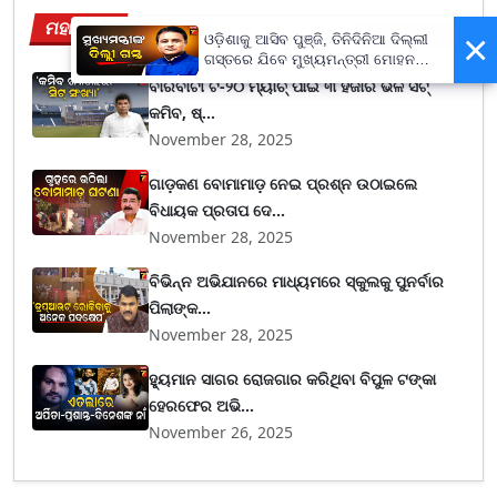
ମହାନଗର
View More
×
ଓଡ଼ିଶାକୁ ଆସିବ ପୁଞ୍ଜି, ତିନିଦିନିଆ ଦିଲ୍ଲୀ
ଗସ୍ତରେ ଯିବେ ମୁଖ୍ୟମନ୍ତ୍ରୀ ମୋହନ
ମାଝୀ
ବାରବାଟୀ ଟି-୨୦ ମ୍ୟାଚ୍ ପାଇଁ ୩ ହଜାର ଭଳି ସିଟ୍
କମିବ, ଷ୍...
November 28, 2025
ଗାଡ଼କଣ ବୋମାମାଡ଼ ନେଇ ପ୍ରଶ୍ନ ଉଠାଇଲେ
ବିଧାୟକ ପ୍ରତାପ ଦେ...
November 28, 2025
ବିଭିନ୍ନ ଅଭିଯାନରେ ମାଧ୍ୟମରେ ସ୍କୁଲକୁ ପୁନର୍ବାର
ପିଲାଙ୍କ...
November 28, 2025
ହ୍ୟୁମାନ ସାଗର ରୋଜଗାର କରିଥିବା ବିପୁଳ ଟଙ୍କା
ହେରଫେର ଅଭି...
November 26, 2025