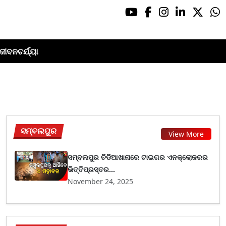
ଜୀବନଚର୍ଯ୍ୟା
ସମ୍ବଲପୁର
View More
ସମ୍ବଲପୁର ଚିଡିଆଖାନାରେ ଟାଇଗର ଏନକ୍ଲୋଜରର
ଭିତ୍ତିପ୍ରସ୍ତର...
November 24, 2025