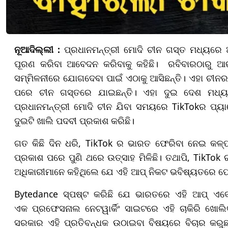
ନୂଆଦିଲ୍ଲୀ :
ପ୍ରଧାନମନ୍ତ୍ରୀ ମୋଦି ଚୀନ ଗସ୍ତ ମଧ୍ୟରେ ଆ
ପୂରଣ କରିବା ଆବେଦନ କରିବାକୁ କହିଛି। ରବିବାରଠାରୁ 
ସମ୍ମିଳନୀରେ ଯୋଗଦେବା ପାଇଁ ଏଠାକୁ ଆସିଛନ୍ତି। ଏହା ଚୀନର 
ପରେ ଚୀନ ଗସ୍ତରେ ଯାଇଛନ୍ତି। ଏହା ଦୁଇ ଦେଶ ମଧ୍ୟର
ପ୍ରଧାନମନ୍ତ୍ରୀ ମୋଦି ଚୀନ ଯିବା ସମୟରେ TikTokର ପ୍ୟାର
ଦୁଇଟି ଖାଲି ପଦବୀ ପ୍ରକାଶ କରିଛି।
ଗତ କିଛି ଦିନ ଧରି, TikTok ର ଭାରତ ଫେରିବା ନେଇ କଳ୍ପନାଜ
ପ୍ରକାଶ ପରେ ପୁଣି ଥରେ ଉତ୍ସାହ ମିଳିଛି। ତଥାପି, Tik
ଅଧିକାରୀମାନେ କହିଥିଲେ ଯେ ଏହି ଆପ୍ ନିକଟ ଭବିଷ୍ୟତରେ ଫେର
Bytedance ସ୍ପଷ୍ଟ କରିଛି ଯେ ଭାରତରେ ଏହି ଆପ୍ ଏବେ 
ଏକ ପ୍ରଫେସନାଲ ନେଟୱାର୍କିଂ ସାଇଟରେ ଏହି ଚାକିରି ଖୋଲି
ସରକାର ଏହି ପ୍ରତିବନ୍ଧକ ଉଠାଇବା ବିଷୟରେ ବିଚାର କରୁଛ