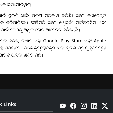
୍ଧକ ଲଗାଯାଇଥିଲା।
ପାଇଁ ଦୁଇଟି ଖାଲି ପଦବୀ ପ୍ରକାଶ କରିଛି। ଜଣେ କଣ୍ଟେଣ୍ଟ
କରିପାରିବେ। ସେହିପରି ଜଣେ ୱେଲବିଂ ପାର୍ଟନରସିପ୍ ଏବଂ
ୀ ପାଇଁ ୧୦୦ରୁ ଅଧିକ ଲୋକ ଆବେଦନ କରିଛନ୍ତି।
ଭ କରିଛି, ତଥାପି ଏହା Google Play Store ଏବଂ Apple
 ସମୟରେ, ଇଲେକ୍ଟ୍ରୋନିକ୍ସ ଏବଂ ସୂଚନା ପ୍ରଯୁକ୍ତିବିଦ୍ୟା
 ଭାରତ ଆସିବା ଖବର ମିଛ।
k Links
YouTube
Facebook
Instagram
Linkedin
Twitt