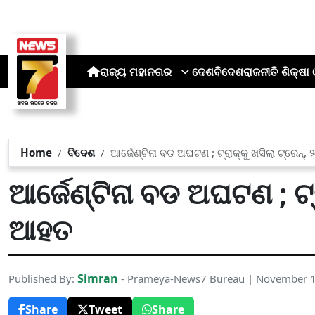
ରାଜ୍ୟ
ମହାନଗର
ଦେଶ
ବିଦେଶ
ରାଜନୀତି
ଶିକ୍ଷା 
Home
ବିଦେଶ
ଆର୍ଜେଣ୍ଟିନା ବଡ ଅଘଟଣ ; ଟ୍ରାକ୍‌କୁ ଖସିଲା ଟ୍ରେନ୍
ଆର୍ଜେଣ୍ଟିନା ବଡ ଅଘଟଣ ; ଟ୍ର
ଆହତ
Simran
Published By:
- Prameya-News7 Bureau | November 1
Share
Tweet
Share