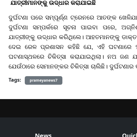
ଯାତ୍ରୀମାନଙ୍କୁ ଉଦ୍ଧାର କରାଯାଇଛି
ଦୁର୍ଘଟଣା ପରେ ସମ୍ପୂର୍ଣ୍ଣ ଟ୍ରେନରେ ଆତଙ୍କ ଖେଳିଯ
ଦୁର୍ଘଟଣା ସମ୍ପର୍କରେ ସୂଚନା ପାଇବା ପରେ, ଅଗ୍ନ
ଯାତ୍ରୀଙ୍କୁ ଉଦ୍ଧାର କରିଥିଲେ। ଆହତମାନଙ୍କୁ ଡାକ୍ତର
ଦେଇ ରେଳ ପ୍ରଶାସନ କହିଛି ଯେ, ଏହି ଘଟଣାରେ 
ଘଟଣାସ୍ଥଳରେ ଚିକିତ୍ସା କରାଯାଇଥିଲା। ନଅ ଜଣ ଯାତ୍
ଯେଉଁଠାରେ ସେମାନଙ୍କର ଚିକିତ୍ସା ଚାଲିଛି। ଦୁର୍ଘଟଣା
Tags:
prameyanews7
News
Quic