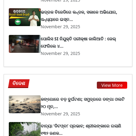
ଭଦ୍ରକ ବିଜେଡିରେ କନ୍ଦଳ, ସକାଳେ ଅଭିଯୋଗ,
ସନ୍ଧ୍ୟାରେ ଇସ୍ତ...
November 29, 2025
ପୋଲିସ SI ନିଯୁକ୍ତି ପରୀକ୍ଷା ଜାଲିଆତି : ଜେଲ୍
ଫେରିଲେ ୪...
November 29, 2025
ବିଦେଶ
View More
କଙ୍ଗୋରେ ବଡ଼ ଦୁର୍ଘଟଣା; ସମୁଦ୍ରରେ ଡଙ୍ଗା ଓଲଟି
୨୦ ମୃତ,...
November 29, 2025
ବାତ୍ୟା ‘ଡିଟଓ୍ବା’ ପ୍ରଭାବ; ଶ୍ରୀଲଙ୍କାରେ ଗଲାଣି
୧୩୨ ଜଣକ...