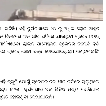
ଘଟଣା ଘଟିଛି। ଏହି ଦୁର୍ଘଟଣାରେ ୨୦ ରୁ ଅଧିକ ଲୋକ ଆହତ
ସନ ନିକଟରେ ଏକ ଧୀର ଗତିରେ ଯାଉଥିବା ଟ୍ରେନ୍ ହଠାତ୍
ସାର୍ମିଏଣ୍ଟୋ ଲାଇନ ପାସେଞ୍ଜର ଟ୍ରେନର ତିନୋଟି ବଗି
ରେ ଟ୍ରେନ୍ ସେବା ବନ୍ଦ ହୋଇଯାଇଥିଲା। ଇଣ୍ଟରଲକିଂ
 ଏହି ତ୍ରୁଟି ଯୋଗୁଁ ଟ୍ରେନର ଚକ ଧୀର ଗତିରେ ଚାଲୁଥିଲେ
ଚ୍ୟୁତ ହେଲା। ଦୁର୍ଘଟଣାର ଏକ ଭିଡିଓ ମଧ୍ୟ ସୋସିଆଲ
ଚ୍ୟୁତ ହୋଇଥିବା ଦେଖାଯାଉଛି।