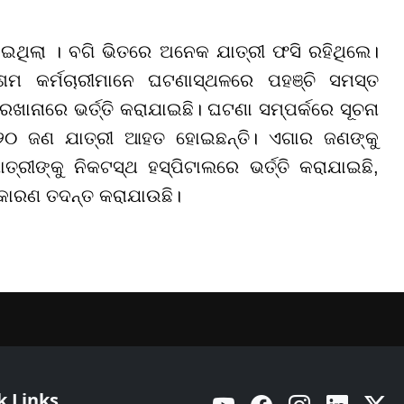
ାଇଥିଲା । ବଗି ଭିତରେ ଅନେକ ଯାତ୍ରୀ ଫସି ରହିଥିଲେ।
ିଶମ କର୍ମଚାରୀମାନେ ଘଟଣାସ୍ଥଳରେ ପହଞ୍ଚି ସମସ୍ତ
ଖାନାରେ ଭର୍ତ୍ତି କରାଯାଇଛି। ଘଟଣା ସମ୍ପର୍କରେ ସୂଚନା
୨୦ ଜଣ ଯାତ୍ରୀ ଆହତ ହୋଇଛନ୍ତି। ଏଗାର ଜଣଙ୍କୁ
ରୀଙ୍କୁ ନିକଟସ୍ଥ ହସ୍ପିଟାଲରେ ଭର୍ତ୍ତି କରାଯାଇଛି,
ର କାରଣ ତଦନ୍ତ କରାଯାଉଛି।
k Links
YouTube
Facebook
Instagram
Linkedin
Twitt