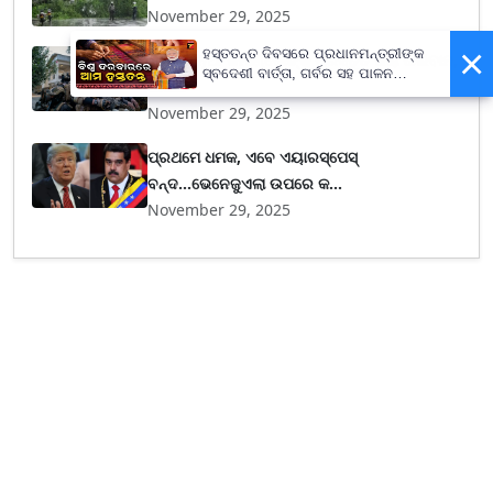
November 29, 2025
×
ହସ୍ତତନ୍ତ ଦିବସରେ ପ୍ରଧାନମନ୍ତ୍ରୀଙ୍କ
ଶତାଧିକ ନୂଆ କମାଣ୍ଡୋଙ୍କୁ ପ୍ରସ୍ତୁତ କଲା ତାଲିବାନ,
ସ୍ବଦେଶୀ ବାର୍ତ୍ତା, ଗର୍ବର ସହ ପାଳନ
ପାକି...
କରିବାକୁ ଆହ୍ବାନ
November 29, 2025
ପ୍ରଥମେ ଧମକ, ଏବେ ଏୟାରସ୍ପେସ୍
ବନ୍ଦ...ଭେନେଜୁଏଲା ଉପରେ କ...
November 29, 2025