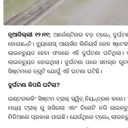
ନୂଆଦିଲ୍ଲୀ ୧୨।୧୧;
ଆର୍ଜେଣ୍ଟିନାର ବଡ଼ ଟ୍ରେନ୍ ଦୁର୍
ହୋଇଛନ୍ତି। ବ୍ୟୁନୋସ୍ ଆୟର୍ସର ଲିନିୟର୍ସ ରେଳ ଷ୍ଟେ
ଲାଇନଚ୍ୟୁତ ହେବା ଫଳରେ ଏହି ଦୁର୍ଘଟଣା ଘଟିଥିଲା। 
ଲାଇନଚ୍ୟୁତ ହୋଇଥିଲା। ଦୁର୍ଘଟଣା ପରେ ସମଗ୍ର ରୁଟ
ସିଷ୍ଟମରେ ତ୍ରୁଟି ଯୋଗୁଁ ଏହି ଘଟଣା ଘଟିଛି।
ଦୁର୍ଘଟଣା କିପରି ଘଟିଲା?
ଇଣ୍ଟରଲକିଂ ସିଷ୍ଟମ ଟ୍ରାକ୍ ସ୍ୱିଚ୍ ନିୟନ୍ତ୍ରଣ କରେ।
ମଧ୍ୟ ଟ୍ରାକ୍ ରୁ ଖସିଗଲା ଏବଂ ତିନୋଟି ବଗି ଲାଇନ
ମିଡିଆରେ ପ୍ରକାଶ ପାଇଛି। ଯେଉଁଥିରେ ଟ୍ରେନ୍ ଲାଇନ