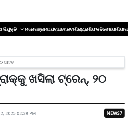
ଓ ନିଯୁକ୍ତି
ମନୋରଞ୍ଜନ
ଅପରାଧ
ଖେଳ
ବାଣିଜ୍ୟ
ରାଶିଫଳ
ବିଶେଷ
ପାଣିପାଗ
, ୨୦ ଆହତ
ାକ୍‌କୁ ଖସିଲା ଟ୍ରେନ୍, ୨୦
NEWS7
2, 2025 02:39 PM