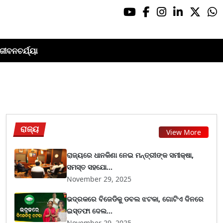
ଜୀବନଚର୍ଯ୍ୟା
ରାଜ୍ୟ
View More
ରାଜ୍ୟରେ ଧାନକିଣା ନେଇ ମନ୍ତ୍ରୀଙ୍କ ସମୀକ୍ଷା,
ସମସ୍ତ ସହଯୋ...
November 29, 2025
ଭଦ୍ରକରେ ବିଜେଡିକୁ ଡବଲ ଝଟକା, ଗୋଟିଏ ଦିନରେ
ଇସ୍ତଫା ଦେଲ...
November 29, 2025