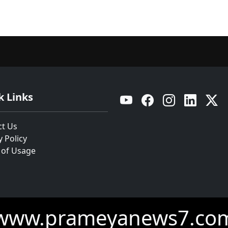
k Links
YouTube
Facebook
Instagram
Linkedin
Twitt
ct Us
y Policy
 of Usage
www.prameyanews7.co