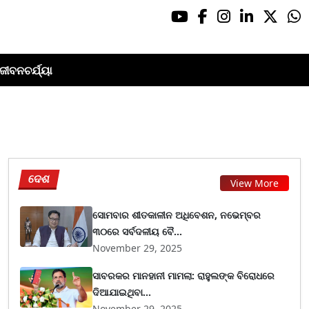
ଜୀବନଚର୍ଯ୍ୟା
ଦେଶ
View More
ସୋମବାର ଶୀତକାଳୀନ ଅଧିବେଶନ, ନଭେମ୍ବର
୩୦ରେ ସର୍ବଦଳୀୟ ବୈ...
November 29, 2025
ସାବରକର ମାନହାନୀ ମାମଲା: ରାହୁଲଙ୍କ ବିରୋଧରେ
ଦିଆଯାଇଥିବା...
November 29, 2025