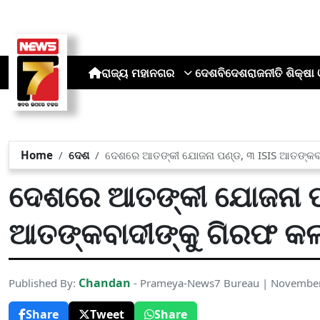
ରାଜ୍ୟ
ମହାନଗର
ଦେଶ
ବିଦେଶ
ରାଜନୀତି
ଶିକ୍ଷା 
Home
ଦେଶ
ଦେଶରେ ଆତଙ୍କୀ ଯୋଜନା ପଣ୍ଡ, ୩ ISIS ଆତଙ୍କବାଦ
ଦେଶରେ ଆତଙ୍କୀ ଯୋଜନା ପ
ଆତଙ୍କବାଦୀଙ୍କୁ ଗିରଫ କଲ
Chandan
Published By:
- Prameya-News7 Bureau | November
Share
Tweet
Share