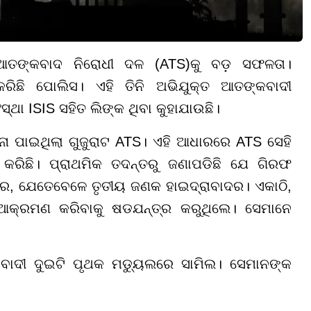
 ଆତଙ୍କବାଦ ନିରୋଧୀ ଦଳ (ATS)କୁ ବଡ଼ ସଫଳତା।
ିଛି ପୋଲିସ। ଏହି ତିନି ଅଭିଯୁକ୍ତ ଆତଙ୍କବାଦୀ
ସ୍ଥା ISIS ସହିତ ଲିଙ୍କ ଥିବା କୁହାଯାଉଛି।
 ପାଇଥିଲା ଗୁଜୁରାଟ ATS। ଏହି ଆଧାରରେ ATS ସେହି
କରିଛି। ପ୍ରାଥମିକ ତଦନ୍ତରୁ ଜଣାପଡିଛି ଯେ ଗିରଫ
, ଯେତେବେଳେ ତୃତୀୟ ଜଣକ ହାଇଦ୍ରାବାଦର। ଏକାଠି,
ଆକ୍ରମଣ କରିବାକୁ ଷଡଯନ୍ତ୍ର କରୁଥିଲେ। ସେମାନେ
କବାଦୀ ଦୁଇଟି ପୃଥକ ମଡ୍ୟୁଲରେ ସାମିଲ। ସେମାନଙ୍କ