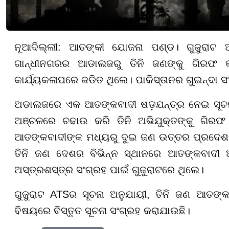
ନୂଆଦିଲ୍ଲୀ: ଆତଙ୍କୀ ଯୋଜନା ପଣ୍ଡ। ଗୁଜୁରାଟ
ଗାନ୍ଧୀନଗରର ଆଡାଲଜରୁ ତିନି ଜଣଙ୍କୁ ଗିରଫ କର
କାର୍ଯ୍ୟକଳାପରେ ଜଡିତ ଥିଲେ। ପାକିସ୍ତାନର ଗୁଇନ୍ଦା ସଂ
ଅଡାଲଜରେ ଏକ ଆତଙ୍କବାଦୀ ଷଡ଼ଯନ୍ତ୍ର ନେଇ ସୂଚନା
ଅଞ୍ଚଳରେ ଚଢାଉ କରି ତିନି ଅଭିଯୁକ୍ତଙ୍କୁ ଗିରଫ 
ଆତଙ୍କବାଦୀଙ୍କ ମଧ୍ୟରୁ ଦୁଇ ଜଣ ଉତ୍ତର ପ୍ରଦେଶର
ତିନି ଜଣ ଦେଶର ବିଭିନ୍ନ ସ୍ଥାନରେ ଆତଙ୍କବାଦୀ 
ଅସ୍ତ୍ରଶସ୍ତ୍ର ସଂଗ୍ରହ ପାଇଁ ଗୁଜୁରାଟରେ ଥିଲେ।
ଗୁଜୁରାଟ ATSର ସୂଚନା ଅନୁଯାୟୀ, ତିନି ଜଣ ଆତଙ୍
ବିଷୟରେ ବିସ୍ତୃତ ସୂଚନା ସଂଗ୍ରହ କରାଯାଉଛି।