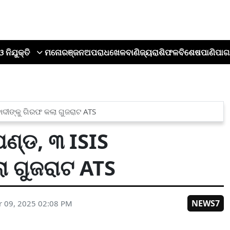
ଓ ନିଯୁକ୍ତି
ମନୋରଞ୍ଜନ
ଅପରାଧ
ଖେଳ
ବାଣିଜ୍ୟ
ରାଶିଫଳ
ବିଶେଷ
ପାଣିପାଗ
ୀଙ୍କୁ ଗିରଫ କଲା ଗୁଜରାଟ ATS
ଣ୍ଡ, ୩ ISIS
ା ଗୁଜରାଟ ATS
NEWS7
 09, 2025 02:08 PM