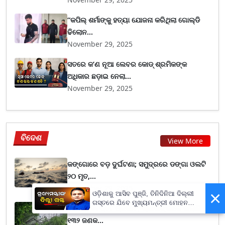
“କପିଲ୍ ଶର୍ମାଙ୍କୁ ହତ୍ୟା ଯୋଜନା କରିଥିଲା ଗୋଲ୍ଡି
ଢିଲୋନ...
November 29, 2025
ସତରେ କ’ଣ ନୂଆ ଲେବର କୋଡ୍‌ ଶ୍ରମିକଙ୍କ
ଅଧିକାର ଛଡ଼ାଇ ନେଲା...
November 29, 2025
ବିଦେଶ
View More
କଙ୍ଗୋରେ ବଡ଼ ଦୁର୍ଘଟଣା; ସମୁଦ୍ରରେ ଡଙ୍ଗା ଓଲଟି
୨୦ ମୃତ,...
November 29, 2025
×
ଓଡ଼ିଶାକୁ ଆସିବ ପୁଞ୍ଜି, ତିନିଦିନିଆ ଦିଲ୍ଲୀ
ଗସ୍ତରେ ଯିବେ ମୁଖ୍ୟମନ୍ତ୍ରୀ ମୋହନ
ବାତ୍ୟା ‘ଡିଟଓ୍ବା’ ପ୍ରଭାବ; ଶ୍ରୀଲଙ୍କାରେ ଗଲାଣି
ମାଝୀ
୧୩୨ ଜଣକ...