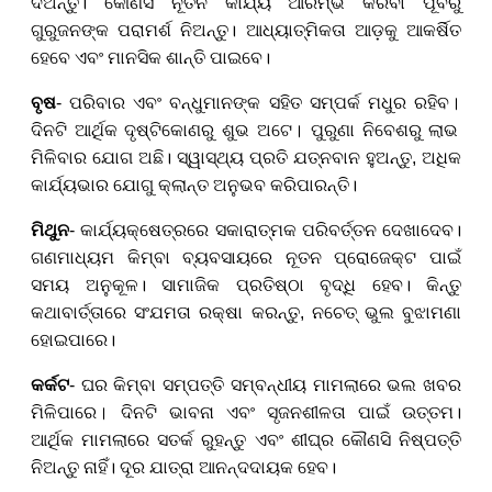
ଦିଅନ୍ତୁ। କୌଣସି ନୂତନ କାର୍ଯ୍ୟ ଆରମ୍ଭ କରିବା ପୂର୍ବରୁ
ଗୁରୁଜନଙ୍କ ପରାମର୍ଶ ନିଅନ୍ତୁ। ଆଧ୍ୟାତ୍ମିକତା ଆଡ଼କୁ ଆକର୍ଷିତ
ହେବେ ଏବଂ ମାନସିକ ଶାନ୍ତି ପାଇବେ।
ବୃଷ
- ପରିବାର ଏବଂ ବନ୍ଧୁମାନଙ୍କ ସହିତ ସମ୍ପର୍କ ମଧୁର ରହିବ
।
ଦିନଟି ଆର୍ଥିକ ଦୃଷ୍ଟିକୋଣରୁ ଶୁଭ ଅଟେ
।
ପୁରୁଣା ନିବେଶରୁ ଲାଭ
ମିଳିବାର ଯୋଗ ଅଛି। ସ୍ୱାସ୍ଥ୍ୟ ପ୍ରତି ଯତ୍ନବାନ ହୁଅନ୍ତୁ
,
ଅଧିକ
କାର୍ଯ୍ୟଭାର ଯୋଗୁ
କ୍ଲାନ୍ତ
ଅ
ନୁ
ଭବ କରିପାରନ୍ତି।
ମିଥୁନ
- କାର୍ଯ୍ୟକ୍ଷେତ୍ରରେ ସକାରାତ୍ମକ ପରିବର୍ତ୍ତନ ଦେଖାଦେବ।
ଗଣମାଧ୍ୟମ କିମ୍ବା ବ୍ୟବସାୟରେ ନୂତନ ପ୍ରୋଜେକ୍ଟ ପାଇଁ
ସମୟ ଅନୁକୂଳ। ସାମାଜିକ ପ୍ରତିଷ୍ଠା ବୃଦ୍ଧି ହେବ। କିନ୍ତୁ
କଥାବାର୍ତ୍ତାରେ ସଂଯମତା ରକ୍ଷା କରନ୍ତୁ
,
ନଚେତ୍ ଭୁଲ ବୁଝାମଣା
ହୋଇପାରେ।
କର୍କଟ
- ଘର କିମ୍ବା ସମ୍ପତ୍ତି ସମ୍ବନ୍ଧୀୟ ମାମଲାରେ ଭଲ ଖବର
ମିଳିପାରେ
।
ଦିନଟି ଭାବନା ଏବଂ ସୃଜନଶୀଳତା ପାଇଁ ଉତ୍ତମ।
ଆର୍ଥିକ ମାମଲାରେ ସତର୍କ ରୁହନ୍ତୁ ଏବଂ ଶୀଘ୍ର କୌଣସି ନିଷ୍ପତ୍ତି
ନିଅନ୍ତୁ ନାହିଁ। ଦୂର ଯାତ୍ରା ଆନନ୍ଦଦାୟକ ହେବ।