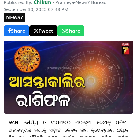
Chikun
Published By:
- Prameya-News7 Bureau |
September 30, 2025 07:48 PM
NEWS7
Share
Tweet
Share
ମେଷ
- ଧୈର୍ଯ୍ୟ ଓ ସଂଯମତା
ର
ପରୀକ୍ଷା ଦେବାକୁ ପଡ଼ିବ।
ଅନାବଶ୍ୟକ କଥାକୁ ଏଡ଼ାଇ କେବଳ କର୍ମ କ୍ଷେତ୍ରରେ ଧ୍ୟାନ