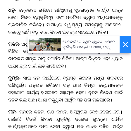
ଧନୁ
- ଚନ୍ଦ୍ରମା ରାଶିରେ ରହିଥିବାରୁ ସୃଜନାତ୍ମକ କାର୍ଯ୍ୟ ଆଦୃତ
ହେବ। ନିଜର ବ୍ୟକ୍ତିତ୍ୱ ଏବଂ ପ୍ରତିଭା ଦ୍ୱାରା ଅନ୍ୟମାନଙ୍କୁ
ପ୍ରଭାବିତ କରିବେ। ସାମାନ୍ୟ ସ୍ୱାସ୍ଥ୍ୟ ସମସ୍ୟାକୁ ଅଣଦେଖା
କରନ୍ତୁ ନାହିଁ। ବଡ଼ ଭାଇ କିମ୍ବା ପିତାଙ୍କ ସହଯୋଗ ମିଳିବ।
×
ବୈତରଣୀରେ ସ୍ଥିତି ସୁଧୁରିନି, ଏପଟେ
ମକର
- ଅଧିକ ପରିଶ୍ରମୀ ହେବାକୁ ପଡ଼ିବ
।
କିନ୍ତୁ ପରିଶ୍ରମର ଫଳ
ଫୁଲିଲାଣି ସାଳନ୍ଦୀ ଓ ଶାଖା, ବଢ଼ୁଛି
ମିଳିବ। କର୍ମକ୍ଷେତ୍ରରେ କଠିନ ନିଷ୍ପତ୍ତି ନେବାକୁ ପଡ଼ିପାରେ।
ବନ୍ୟା ଭୟ
ଭାଇଭଉଣୀଙ୍କ ଠାରୁ ସମର୍ଥନ ମିଳିବ। ଆତ୍ମ ଚିନ୍ତନ ଏବଂ ଧ୍ୟାନ
ଆପଣଙ୍କ ପାଇଁ ଲାଭକାରୀ ହେବ।
କୁମ୍ଭ
- ସାରା ଦିନ କାର୍ଯ୍ୟରେ ବ୍ୟସ୍ତ ରହିଲେ ମଧ୍ୟ ଶକ୍ତିରେ
ପରିପୂର୍ଣ୍ଣ ଅନୁଭବ କରିବେ। ବଡ଼ ଭାଇ କିମ୍ବା ବନ୍ଧୁମାନଙ୍କ
ସହଯୋଗ କାର୍ଯ୍ୟ ହାସଲରେ ସହାୟକ ହେବ। ନୂତନ ନିବେଶ ପାଇଁ
ଦିନଟି ଭଲ ଅଛି। ଆଶା କରୁଥିବା ଆର୍ଥିକ ସହାୟତା ମିଳିପାରେ।
ମୀନ
- ମନରେ କିଛିଟା ଚାପ କିମ୍ବା ଅସ୍ଥିରତା ଦେଖାଦେଇପାରେ
।
କୌଣସି ବିତର୍କ କିମ୍ବା ଯୁକ୍ତିରୁ ଦୂରେଇ ରୁହନ୍ତୁ। ଧାର୍ମିକ
କାର୍ଯ୍ୟକ୍ରମରେ ଭାଗ ନେବା ଦ୍ୱାରା ମନ ଶାନ୍ତ ରହିବ। ଖର୍ଚ୍ଚ