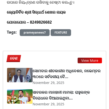
ଉପରେ ନିୟନ୍ତ୍ରଣ ରଖିବାକୁ ଚେଷ୍ଟା କରନ୍ତୁ।
ଜ୍ୟୋତିର୍ବିଦ ଶ୍ରୀ ସିଦ୍ଧାର୍ଥ ଶେଖର ନାୟକ
ଯୋଗାଯୋଗ –
8249826682
Tags:
prameyanews7
FEATURE
ଦେଶ
View More
ସୋମବାର ଶୀତକାଳୀନ ଅଧିବେଶନ, ନଭେମ୍ବର
୩୦ରେ ସର୍ବଦଳୀୟ ବୈ...
November 29, 2025
ସାବରକର ମାନହାନୀ ମାମଲା: ରାହୁଲଙ୍କ
ବିରୋଧରେ ଦିଆଯାଇଥିବା...
November 29, 2025