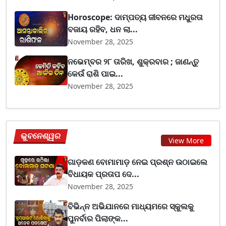
Horoscope: ଦାମ୍ପତ୍ୟ ଜୀବନରେ ମଧୁରତା
ବଜାୟ ରହିବ, ଧନ ଲା...
November 28, 2025
ନଭେମ୍ବର ୨୮ ତାରିଖ, ଶୁକ୍ରବାର ; ଜାଣନ୍ତୁ
କେଉଁ ରାଶି ପାଇ...
November 28, 2025
ଭୁବନେଶ୍ୱର
View More
ଗାଡ଼କଣ ବୋମାମାଡ଼ ନେଇ ପ୍ରଶ୍ନ ଉଠାଇଲେ
ବିଧାୟକ ପ୍ରତାପ ଦେ...
November 28, 2025
ବିଭିନ୍ନ ଅଭିଯାନରେ ମାଧ୍ୟମରେ ସ୍କୁଲକୁ
ପୁନର୍ବାର ପିଲାଙ୍କ...