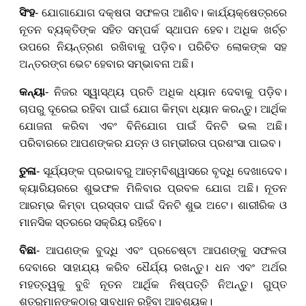
ସିଂହ
- ଯୋଗାଯୋଗ ଦକ୍ଷତା ସଫଳତା ଆଣିବ। କାର୍ଯ୍ୟକ୍ଷେତ୍ରରେ
ନୂତନ ବ୍ୟକ୍ତିଙ୍କ ସହିତ ସମ୍ପର୍କ ସ୍ଥାପନ ହେବ। ଅଧିକ ଖର୍ଚ୍ଚ
ଉପରେ ନିୟନ୍ତ୍ରଣ ରଖିବାକୁ ପଡ଼ିବ। ପରିଚିତ ଲୋକଙ୍କ ସହ
ଅନ୍ତରଙ୍ଗ ଭେଟ ହେବାର ସମ୍ଭାବନା ଅଛି।
କନ୍ୟା
- ନିଜର ସ୍ୱାସ୍ଥ୍ୟ ପ୍ରତି ଅଧିକ ଧ୍ୟାନ ଦେବାକୁ ପଡ଼ିବ।
ଚାପରୁ ଦୂରେଇ ରହିବା ପାଇଁ ଯୋଗ କିମ୍ବା ଧ୍ୟାନ କରନ୍ତୁ। ଆର୍ଥିକ
ଯୋଜନା କରିବା ଏବଂ ବିନିଯୋଗ ପାଇଁ ଦିନଟି ଭଲ ଅଛି।
ପରିବାରରେ ଆପଣଙ୍କର ଯତ୍ନ ଓ ଗମ୍ଭୀରତା ପ୍ରଶଂସା ପାଇବ।
ତୁଳା
- ସୂର୍ଯ୍ୟଙ୍କ ପ୍ରଭାବରୁ ଆତ୍ମବିଶ୍ୱାସରେ ବୃଦ୍ଧି ଦେଖାଦେବ।
କ୍ୟାରିୟରରେ ଶୁଭଫଳ ମିଳିବାର ପ୍ରବଳ ଯୋଗ ଅଛି। ନୂତନ
ଆରମ୍ଭ କିମ୍ବା ପ୍ରସ୍ତାବ ପାଇଁ ଦିନଟି ଶୁଭ ଅଟେ। ଶାରୀରିକ ଓ
ମାନସିକ ସ୍ତରରେ ସକ୍ରିୟ ରହିବେ।
ବିଛା
- ଆପଣଙ୍କ ବୁଦ୍ଧି ଏବଂ ପ୍ରଚେଷ୍ଟା ଆପଣଙ୍କୁ ସଫଳତା
ଦେବାରେ ସାହାଯ୍ୟ କରିବ ଧୈର୍ଯ୍ୟ ରଖନ୍ତୁ। ଧନ ଏବଂ ଅର୍ଥର
ମହତ୍ତ୍ୱକୁ ବୁଝି ନୂତନ ଆର୍ଥିକ ନିଷ୍ପତ୍ତି ନିଅନ୍ତୁ। ଗୁପ୍ତ
ଶତ୍ରୁମାନଙ୍କଠାରୁ ସାବଧାନ ରହିବା ଆବଶ୍ୟକ।