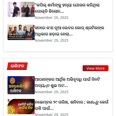
“କପିଲ୍ ଶର୍ମାଙ୍କୁ ହତ୍ୟା ଯୋଜନା କରିଥିଲା
ଗୋଲ୍ଡି ଢିଲୋନ...
November 29, 2025
ସତରେ କ’ଣ ନୂଆ ଲେବର କୋଡ୍‌ ଶ୍ରମିକଙ୍କ
ଅଧିକାର ଛଡ଼ାଇ ନେଲା...
November 29, 2025
ରାଶିଫଳ
View More
ଆପଣଙ୍କର ଆର୍ଥିକ ଅଭିବୃଦ୍ଧି ପାଇଁ ଦିନଟି
ଅତ୍ୟନ୍ତ ଶୁଭ ଅଟ...
November 29, 2025
ନଭେମ୍ବର ୨୯ ତାରିଖ, ଶନିବାର ; ଜାଣନ୍ତୁ କେଉଁ
ରାଶି ପାଇଁ...
November 29, 2025