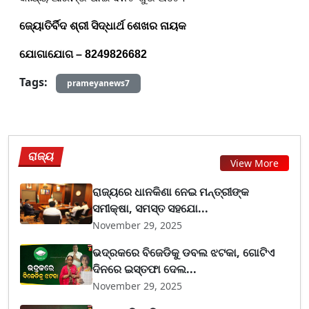
ଜ୍ୟୋତିର୍ବିଦ ଶ୍ରୀ ସିଦ୍ଧାର୍ଥ ଶେଖର ନାୟକ
ଯୋଗାଯୋଗ –
8249826682
Tags:
prameyanews7
ରାଜ୍ୟ
View More
ରାଜ୍ୟରେ ଧାନକିଣା ନେଇ ମନ୍ତ୍ରୀଙ୍କ
ସମୀକ୍ଷା, ସମସ୍ତ ସହଯୋ...
November 29, 2025
ଭଦ୍ରକରେ ବିଜେଡିକୁ ଡବଲ ଝଟକା, ଗୋଟିଏ
ଦିନରେ ଇସ୍ତଫା ଦେଲ...
November 29, 2025