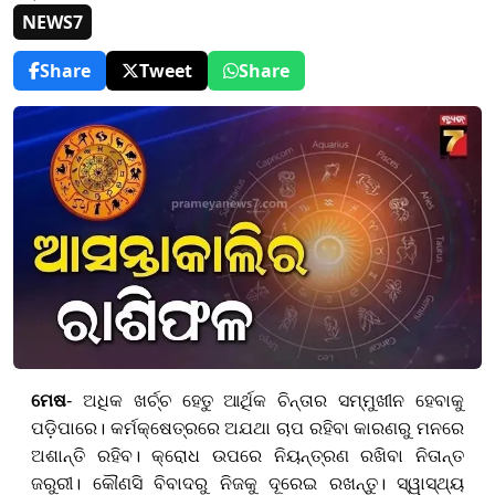
NEWS7
Share
Tweet
Share
ମେଷ
- ଅଧିକ ଖର୍ଚ୍ଚ ହେତୁ ଆର୍ଥିକ ଚିନ୍ତାର ସମ୍ମୁଖୀନ ହେବାକୁ
ପଡ଼ି
ପାରେ
। କର୍ମକ୍ଷେତ୍ରରେ ଅଯ
ଥା
ଚାପ ରହିବା କାରଣରୁ ମନରେ
ଅଶାନ୍ତି ରହିବ। କ୍ରୋଧ ଉପରେ ନିୟନ୍ତ୍ରଣ ରଖିବା ନିତାନ୍ତ
ଜରୁରୀ। କୌଣସି ବିବାଦରୁ ନିଜକୁ ଦୂରେଇ ରଖନ୍ତୁ। ସ୍ୱାସ୍ଥ୍ୟ