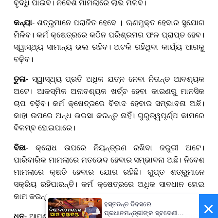
ବୃଦ୍ଧି ପାଇବ। ନିବେଶ ମାମଲାରେ ଲାଭ ମିଳିବ।
କନ୍ୟା
- ଶତ୍ରୁମାନେ ପରାଜିତ ହେବେ
।
ଋଣମୁକ୍ତ ହେବାର ସୁଯୋଗ
ମିଳିବ। କର୍ମ କ୍ଷେତ୍ରରେ କଠିନ ପରିଶ୍ରମର ଫଳ ପ୍ରାପ୍ତ ହେବ।
ସ୍ୱାସ୍ଥ୍ୟ ସାମାନ୍ୟ ଭଲ ରହିବ। ଅଟକି ରହିଥିବା କାର୍ଯ୍ୟ ଆଗକୁ
ବଢ଼ିବ।
ତୁଳା
- ସ୍ୱାସ୍ଥ୍ୟ ପ୍ରତି ଅଧିକ ଯତ୍ନ ନେବା ନିତାନ୍ତ ଆବଶ୍ୟକ
ଅଟେ।
ଆକସ୍ମିକ
ଅନାବଶ୍ୟକ ଖର୍ଚ୍ଚ ହେବା କାରଣରୁ ମାନସିକ
ଚାପ ବଢ଼ିବ। କର୍ମ କ୍ଷେତ୍ରରେ ବିବାଦ ହେବାର ସମ୍ଭାବନା ଅଛି।
କାହା ଉପରେ ଅନ୍ଧ ଭରସା କରନ୍ତୁ ନାହିଁ। ଗୁରୁତ୍ୱପୂର୍ଣ୍ପ କାମରେ
ବିଳମ୍ବ ହୋଇପାରେ।
ବିଛା
- କ୍ରୋଧ ଉପରେ ନିୟନ୍ତ୍ରଣ ରଖିବା ଜରୁରୀ ଅଟେ।
ପାରିବାରିକ ମାମଲାରେ ମତଭେଦ ହେବାର ସମ୍ଭାବନା ଅଛି। ନିବେଶ
ମାମଲାରେ କ୍ଷତି ହେବାର ଯୋଗ ରହିଛି। ଗୁପ୍ତ ଶତ୍ରୁମାନେ
ସକ୍ରିୟ ରହିପାରନ୍ତି। କର୍ମ କ୍ଷେତ୍ରରେ ଅଧିକ ସାବଧାନ ହୋଇ
କାମ କରନ୍ତୁ।
×
ହସ୍ତତନ୍ତ ଦିବସରେ
ପ୍ରଧାନମନ୍ତ୍ରୀଙ୍କ ସ୍ବଦେଶୀ
ଧନୁ
- ଆପଣଙ୍କ ସାହସ ଓ ପରାକ୍ରମ ବୃଦ୍ଧି ପାଇବ। ଛୋଟ ଯାତ୍ରା