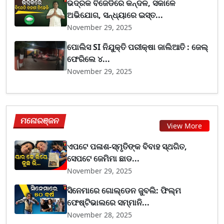
ଭଦ୍ରକ ବିଜେଡିରେ କନ୍ଦଳ, ସକାଳେ
ଅଭିଯୋଗ, ସନ୍ଧ୍ୟାରେ ଇସ୍ତ...
November 29, 2025
ପୋଲିସ SI ନିଯୁକ୍ତି ପରୀକ୍ଷା ଜାଲିଆତି : ଜେଲ୍
ଫେରିଲେ ୪...
November 29, 2025
ମନୋରଞ୍ଜନ
View More
ଏପଟେ ପଳାଶ-ସ୍ମୃତିଙ୍କ ବିବାହ ସ୍ଥଗିତ,
ସେପଟେ ଜେମିମା ଛାଡ...
November 29, 2025
ସିନେମାରେ ଗୋଲ୍ଡେନ ଜୁବଲି: ଫିଲ୍ମ
ଫେଷ୍ଟିଭାଲରେ ସମ୍ମାନି...
November 28, 2025