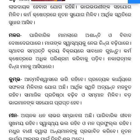
ବାର୍ତ୍ତା, ଗର୍ବର ସହ ପାଳନ କରିବାକୁ
ଲାଭଦାୟକ ହେବାର ଯୋଗ ରହିଛି। ଭାଇଭଉଣୀଙ୍କ ସହଯୋଗ
ଆହ୍ବାନ
ମିଳିବ। କର୍ମ କ୍ଷେତ୍ରରେ ନୂତନ ସୁଯୋଗ ମିଳିବ। ଆର୍ଥିକ ସ୍ଥିତିରେ
ସୁଧାର ଆସିବ।
ମକର
- ପାରିବାରିକ ମାମଲାରେ ଅଶାନ୍ତି ଓ ବିବାଦ
ଦେଖାଦେଇପାରେ। ମାତାଙ୍କ ସ୍ୱାସ୍ଥ୍ୟକୁ ନେଇ ଚିନ୍ତା ବଢ଼ିପାରେ।
ସ୍ଥାବର ସମ୍ପତ୍ତି କ୍ରୟ ବିକ୍ରୟରେ ସାବଧାନ ରୁହନ୍ତୁ। କର୍ମ
କ୍ଷେତ୍ରରେ ଅଧିକ ପରିଶ୍ରମ କରିବାକୁ ପଡ଼ିବ। ନକାରାତ୍ମକ
ଚିନ୍ତା ମନକୁ ଆସିପାରେ।
କୁମ୍ଭ
-
ଆତ୍ମବିଶ୍ୱାସ
ରେ ଭରି ରହିବେ।
ପ୍ରତ୍ୟେକ କାର୍ଯ୍ୟରେ
ସଫଳତା ମିଳିବାର ଯୋଗ ଅଛି। ଆର୍ଥିକ ସ୍ଥିତି ଅତ୍ୟନ୍ତ ମଜବୁତ
ରହିବ। ସାମାଜିକ ପ୍ରତିଷ୍ଠା ବଢ଼ିବ ଓ ସମ୍ମାନ ମିଳିବ। ବଡ଼
ଭାଇମାନଙ୍କ ସହଯୋଗ ପ୍ରାପ୍ତ ହେବ।
ମୀନ
- ଅଚାନକ ଧନ ଲାଭର ସମ୍ଭାବନା ଅଛି। ପାରିବାରିକ ଜୀବନ
ସୁଖମୟ ରହିବ। ସ୍ୱାସ୍ଥ୍ୟ ଭଲ ରହିବ ଓ ମନ ପ୍ରଫୁଲ୍ଲ ରହିବ।
ମଧୁର ବାଣୀ ଦ୍ୱାରା ଅନ୍ୟମାନଙ୍କୁ ପ୍ରଭାବିତ କରିବେ। ନୂତନ
କାର୍ଯ୍ୟ ଆରମ୍ଭ ପାଇଁ ଦିନଟି ଶୁଭ ଅଟେ।