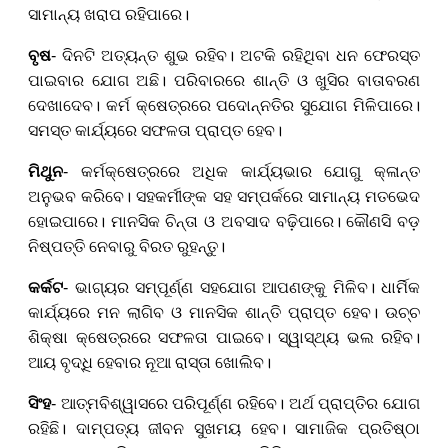
ସାମାନ୍ୟ ଖରାପ ରହିପାରେ।
ବୃଷ
- ଦିନଟି ଅତ୍ୟନ୍ତ ଶୁଭ ରହିବ। ଅଟକି ରହିଥିବା ଧନ ଫେରସ୍ତ
ପାଇବାର ଯୋଗ ଅଛି। ପରିବାରରେ ଶାନ୍ତି ଓ ଖୁସିର ବାତାବରଣ
ଦେଖାଦେବ। କର୍ମ କ୍ଷେତ୍ରରେ ପଦୋନ୍ନତିର ସୁଯୋଗ ମିଳିପାରେ।
ସମସ୍ତ କାର୍ଯ୍ୟରେ ସଫଳତା ପ୍ରାପ୍ତ ହେବ।
ମିଥୁନ
- କର୍ମକ୍ଷେତ୍ରରେ ଅଧିକ କାର୍ଯ୍ୟଭାର ଯୋଗୁ କ୍ଳାନ୍ତ
ଅନୁଭବ କରିବେ। ସହକର୍ମୀଙ୍କ ସହ ସମ୍ପର୍କରେ ସାମାନ୍ୟ ମତଭେଦ
ହୋଇପାରେ। ମାନସିକ ଚିନ୍ତା ଓ ଅବସାଦ ବଢ଼ିପାରେ। କୌଣସି ବଡ଼
ନିଷ୍ପତ୍ତି ନେବାରୁ ବିରତ ରୁହନ୍ତୁ।
କର୍କଟ
-
ଭାଗ୍ୟର ସମ୍ପୂର୍ଣ୍ଣ ସହଯୋଗ ଆପଣଙ୍କୁ ମିଳିବ। ଧାର୍ମିକ
କାର୍ଯ୍ୟରେ ମନ ଲାଗିବ ଓ ମାନସିକ ଶାନ୍ତି ପ୍ରାପ୍ତ ହେବ। ଉଚ୍ଚ
ଶିକ୍ଷା କ୍ଷେତ୍ରରେ ସଫଳତା ପାଇବେ। ସ୍ୱାସ୍ଥ୍ୟ ଭଲ ରହିବ।
ଆୟ ବୃଦ୍ଧି ହେବାର ନୂଆ ରାସ୍ତା ଖୋଲି
ବ
।
ସିଂହ
- ଆତ୍ମବିଶ୍ୱାସ
ରେ ପରିପୂର୍ଣ୍ଣ
ରହି
ବେ
। ଅର୍ଥ ପ୍ରାପ୍ତିର ଯୋଗ
ରହିଛି। ଦାମ୍ପତ୍ୟ ଜୀବନ ସୁଖମୟ ହେବ। ସାମାଜିକ ପ୍ରତିଷ୍ଠା