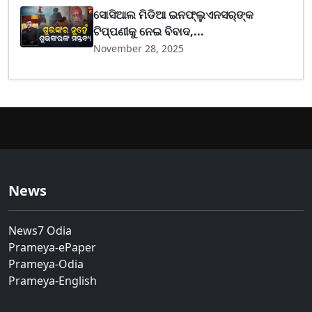
ସୋସିଆଲ ମିଡିଆ ଇନଫ୍ଲୁଏନସର୍‌ଙ୍କ
ଟିପ୍ପଣୀକୁ ନେଇ ବିବାଦ,...
November 28, 2025
News
News7 Odia
Prameya-ePaper
Prameya-Odia
Prameya-English