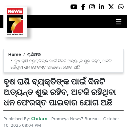
☰
Home
ରାଶିଫଳ
ବୃଷ ରାଶି ବ୍ୟକ୍ତିଙ୍କ ପାଇଁ ଦିନଟି ଅତ୍ୟନ୍ତ ଶୁଭ ରହିବ, ଅଟକି
ରହିଥିବା ଧନ ଫେରସ୍ତ ପାଇବାର ଯୋଗ ଅଛି
ବୃଷ ରାଶି ବ୍ୟକ୍ତିଙ୍କ ପାଇଁ ଦିନଟି
ଅତ୍ୟନ୍ତ ଶୁଭ ରହିବ, ଅଟକି ରହିଥିବା
ଧନ ଫେରସ୍ତ ପାଇବାର ଯୋଗ ଅଛି
Chikun
Published By:
- Prameya-News7 Bureau | October
10, 2025 08:04 PM