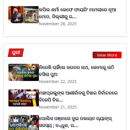
କପିଲ ଶର୍ମା କେଫେ ଫାୟରିଂ ମାମଲାରେ ନୂଆ
ମୋଡ, ଦିଲ୍ଲୀରୁ ଗ...
November 28, 2025
ପୁରୀ
View More
ନିରେଖି ଚାହିଁଲେ ଜଗତର ନାଥ, କୋମାରୁ ଉଠି
ବସିଲା ପୁଅ
November 22, 2025
ମହାପ୍ରଭୁଙ୍କ ଆଶୀର୍ବାଦରୁ ବିହାର ନିର୍ବାଚନରେ
ବିଜେପି ବିଜ...
November 21, 2025
ପୋଲିସ ପଞ୍ଝାରେ ଦୁଇ ଡକାୟତ ଗ୍ୟାଙ୍ଗ୍
ସଦସ୍ୟ ; ବନ୍ଧୁକ, ଗ...