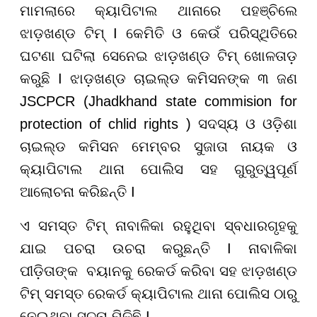
ମାମଲା
ରେ
କ୍ୟାପିଟାଲ ଥାନାରେ ପହ
ଞ୍ଚି
ଲେ
ଝାଡ଼ଖଣ୍ଡ ଟି
ମ୍ I
କେମିତି ଓ କେଉଁ ପରିସ୍ଥିତିରେ
ଘଟଣା ଘଟିଲା ସେନେଇ ଝାଡ଼ଖଣ୍ଡ ଟି
ମ୍ ଖୋଳତାଡ଼
କରୁଛି I
ଝାଡ଼ଖଣ୍ଡ ଚାଇ
ଲ୍ଡ
କମିସନଙ୍କ ୩ ଜଣ
JSCPCR (Jhadkhand state commision for
protection of chlid rights )
ସଦସ୍ୟ ଓ ଓ
ଡ଼ି
ଶା
ଚାଇ
ଲ୍ଡ
କମିସନ ମେମ୍ବର ସୁଜାତା ନାୟକ ଓ
କ୍ୟାପିଟାଲ ଥାନା
ପୋ
ଲିସ ସହ ଗୁରୁତ୍ୱପୂର୍ଣ
ଆଲୋଚନା
କରିଛନ୍ତି I
ଏ ସମସ୍ତ ଟି
ମ୍
ନାବାଳିକା ରହୁଥିବା ସ୍ବଧାରଗୃହକୁ
ଯାଇ ପଚରା ଉଚରା କରୁଛନ୍ତି
I
ନାବାଳିକା
ପୀଡ଼ିତାଙ୍କ ବୟାନକୁ ରେକ
ର୍ଡ
କରିବା ସହ ଝାଡ଼ଖଣ୍ଡ
ଟି
ମ୍
ସମସ୍ତ ରେକର୍ଡ କ୍ୟାପିଟାଲ ଥାନା
ପୋ
ଲିସ ଠାରୁ
ନେଇଥିବା
ସୂ
ଚନା ମିଳିଛି
I