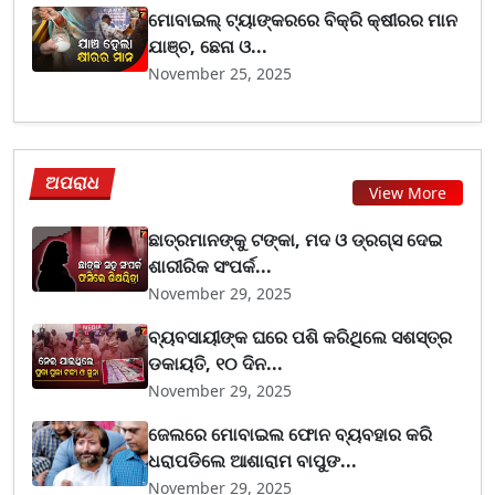
ମୋବାଇଲ୍ ଟ୍ୟାଙ୍କରରେ ବିକ୍ରି କ୍ଷୀରର ମାନ
ଯାଞ୍ଚ, ଛେନା ଓ...
November 25, 2025
ଅପରାଧ
View More
ଛାତ୍ରମାନଙ୍କୁ ଟଙ୍କା, ମଦ ଓ ଡ୍ରଗ୍ସ ଦେଇ
ଶାରୀରିକ ସଂପର୍କ...
November 29, 2025
ବ୍ୟବସାୟୀଙ୍କ ଘରେ ପଶି କରିଥିଲେ ସଶସ୍ତ୍ର
ଡକାୟତି, ୧୦ ଦିନ...
November 29, 2025
ଜେଲରେ ମୋବାଇଲ ଫୋନ ବ୍ୟବହାର କରି
ଧରାପଡିଲେ ଆଶାରାମ ବାପୁଙ...
November 29, 2025