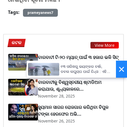
Tags:
prameyanews7
କଟକ
View More
ବାରବାଟୀ ଟି-୨୦ ମ୍ୟାଚ୍ ପାଇଁ ୩ ହଜାର ଭଳି ସିଟ୍
କମିବ, ଷ୍...
×
୧୩ ତାରିଖରୁ ଭୟଙ୍କର ବର୍ଷା,
November 28, 2025
ଡବଲ ଲଘୁଚାପ ପାଇଁ ଚିନ୍ତା : ଏହି
ସବୁ ଜିଲ୍ଲାବାସୀ ରୁହନ୍ତୁ ସାବଧାନ !
ବାରବାଟୀକୁ ବିଶ୍ୱସ୍ତରୀୟ ଷ୍ଟାଡିଅମ
କରାଯାଉ, ଶୂନ୍ୟକାଳରେ...
November 28, 2025
ହ୍ୟୁମାନ ସାଗର ରୋଜଗାର କରିଥିବା ବିପୁଳ
ଟଙ୍କା ହେରଫେର ଅଭି...
November 26, 2025