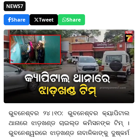
NEWS7
Share
Tweet
Share
ଭୁବନେଶ୍ବର
୨
୪
।
୧୦
: ଭୁବନେଶ୍ବର
କ୍ୟାପିଟାଲ
ଥାନାରେ ଝାଡ଼ଖଣ୍ଡ ଚାଇ
ଲ୍ଡ
କମିସନଙ୍କ ଟି
ମ୍ ।
ଭୁବନେଶ୍ୱରରେ ଝାଡ଼ଖଣ୍ଡ ନାବାଳିକାଙ୍କୁ ଦୁଷ୍କର୍ମ