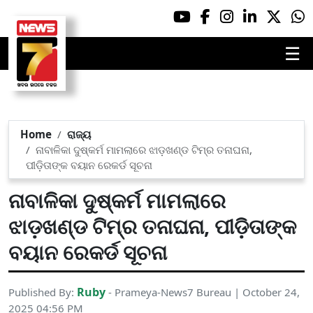
☰
Home
ରାଜ୍ୟ
ନାବାଳିକା ଦୁଷ୍କର୍ମ ମାମଲାରେ ଝାଡ଼ଖଣ୍ଡ ଟିମ୍‌ର ତନାଘନା,
ପୀଡ଼ିତାଙ୍କ ବୟାନ ରେକର୍ଡ ସୂଚନା
ନାବାଳିକା ଦୁଷ୍କର୍ମ ମାମଲାରେ
ଝାଡ଼ଖଣ୍ଡ ଟିମ୍‌ର ତନାଘନା, ପୀଡ଼ିତାଙ୍କ
ବୟାନ ରେକର୍ଡ ସୂଚନା
Ruby
Published By:
- Prameya-News7 Bureau | October 24,
2025 04:56 PM